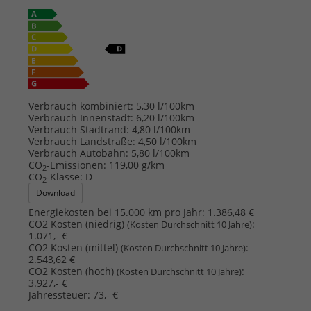
Verbrauch kombiniert:
5,30 l/100km
Verbrauch Innenstadt:
6,20 l/100km
Verbrauch Stadtrand:
4,80 l/100km
Verbrauch Landstraße:
4,50 l/100km
Verbrauch Autobahn:
5,80 l/100km
CO
-Emissionen:
119,00 g/km
2
CO
-Klasse:
D
2
Download
Energiekosten bei 15.000 km pro Jahr:
1.386,48 €
CO2 Kosten (niedrig)
:
(Kosten Durchschnitt 10 Jahre)
1.071,- €
CO2 Kosten (mittel)
:
(Kosten Durchschnitt 10 Jahre)
2.543,62 €
CO2 Kosten (hoch)
:
(Kosten Durchschnitt 10 Jahre)
3.927,- €
Jahressteuer:
73,- €