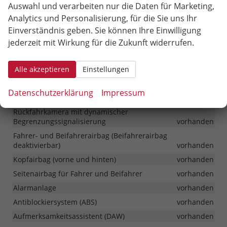
Warnsignal, wenn nicht angeschnallt
vorhanden
Auswahl und verarbeiten nur die Daten für Marketing,
Temporary Mobility Kit (TMK)
vorhanden
Analytics und Personalisierung, für die Sie uns Ihr
Einverständnis geben. Sie können Ihre Einwilligung
Wegfahrsperre elektronisch
vorhanden
jederzeit mit Wirkung für die Zukunft widerrufen.
Tempomat mit Speedlimiter (MSLA)
vorhanden
Zentralverriegelung mit Funkfernbedienung und
Alle akzeptieren
Einstellungen
Klappschlüssel
vorhanden
Lichtsensor
vorhanden
Datenschutzerklärung
Impressum
Parksensoren hinten (nicht abschaltbar)
vorhanden
Rückfahrkamera mit dynamischer
Begrenzungssignalisierung
vorhanden
Fahrer- und Beifahrerairbag (Beifahrerairbag
deaktivierbar)
vorhanden
Kopfairbag (vorne und hinten)
vorhanden
Seitenairbag für Fahrer und Beifahrer
vorhanden
Alarmanlage
vorhanden
Antiblockiersystem (ABS)
vorhanden
Aufmerksamkeitsassistent (DAW)
vorhanden