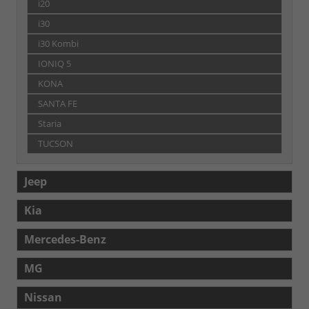
i20
i30
i30 Kombi
IONIQ 5
KONA
SANTA FE
Staria
TUCSON
Jeep
Kia
Mercedes-Benz
MG
Nissan