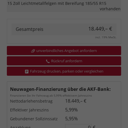
15 Zoll Leichtmetallfelgen mit Bereifung 185/55 R15
vorhanden
18.449,– €
Gesamtpreis
incl. 19% MwSt.
unverbindliches Angebot anfordern
Rückruf anfordern
Fahrzeug drucken, parken oder vergleichen
Neuwagen-Finanzierung über die AKF-Bank:
Finanzieren Sie Ihr Fahrzeug ab 5,99% effektivem Jahreszins
18.449,– €
Nettodarlehensbetrag
5,99%
Effektiver Jahreszins
5,95%
Gebundener Sollzinssatz
€
Anzahlung