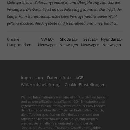
Mehrwertsteuer, Zulassungspapieren und Überführung zum Sitz des
Verkäufers. Die Garantie ist an das Fahrzeug gebunden. Das heißt, der
Käufer kann Garantieansprüche beim Vertragshändler seiner Wahl
geltend machen. Alle Angebote sind freibleibend und unverbindlich.
Unsere
VW EU-
Skoda EU-
Seat EU-
Hyundai EU-
Hauptmarken:
Neuwagen
Neuwagen
Neuwagen
Neuwagen
Impressum
Datenschutz
AGB
Widerrufsbelehrung
Cookie-Einstellungen
Weitere Informationen zum offiziellen Kraftstoffverbrauch
und zu den offiziellen spezifischen CO
-Emissionen und
2
gegebenenfalls zum Stromverbrauch neuer PKW können
dem 'Leitfaden über den offiziellen Kraftstoffverbrauch,
die offiziellen spezifischen CO
-Emissionen und den
2
offiziellen Stromverbrauch neuer PKW' entnommen
werden, der an allen Verkaufsstellen und bei der
'Deutschen Automobil Treuhand GmbH' unentgeltlich