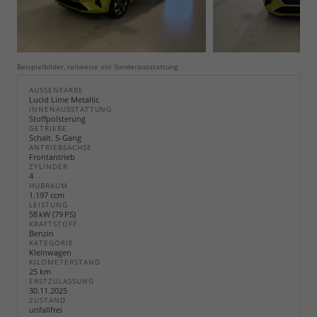
Beispielbilder, teilweise mit Sonderausstattung
AUSSENFARBE
Lucid Lime Metallic
INNENAUSSTATTUNG
Stoffpolsterung
GETRIEBE
Schalt. 5-Gang
ANTRIEBSACHSE
Frontantrieb
ZYLINDER
4
HUBRAUM
1.197 ccm
LEISTUNG
58 kW (79 PS)
KRAFTSTOFF
Benzin
KATEGORIE
Kleinwagen
KILOMETERSTAND
25 km
ERSTZULASSUNG
30.11.2025
ZUSTAND
unfallfrei