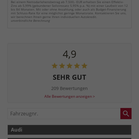
Bei einem Nettodarlehensbetrag ab 7.500,- EUR erhalten Sie einen Effektiv-
Zins ab 5,99% (gebundener Sollzinssatz 5,95% p.a. %) mit einer Laufzeit von 12
bis 84 Monaten. Mit oder ohne Anzahlung, oder auch als Budget-Finanzierung
mit Schluss-Rate für eine möglichst geringe Monatsrate. Kontaktieren Sie uns,
wir berechnen Ihnen gerne Ihren individuellen Autokredit.
unverbindliche Berechnung
4,9
SEHR GUT
209 Bewertungen
Alle Bewertungen anzeigen >
Fahrzeugnr.
Audi