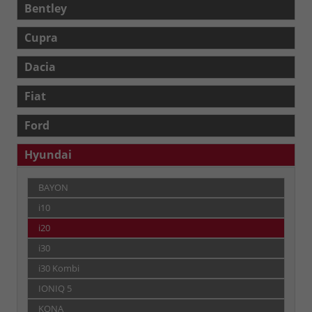
Bentley
Cupra
Dacia
Fiat
Ford
Hyundai
BAYON
i10
i20
i30
i30 Kombi
IONIQ 5
KONA