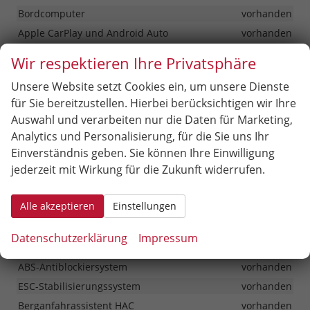
Bordcomputer
vorhanden
Apple CarPlay und Android Auto
vorhanden
Bluetooth®-Freisprecheinrichtung
vorhanden
Wir respektieren Ihre Privatsphäre
USB-Anschluss
vorhanden
Unsere Website setzt Cookies ein, um unsere Dienste
Navigationssystem
vorhanden
für Sie bereitzustellen. Hierbei berücksichtigen wir Ihre
Digitaler Radioempfang (DAB+)
vorhanden
Auswahl und verarbeiten nur die Daten für Marketing,
Display, 10,3-Zoll-Touchscreen
vorhanden
Analytics und Personalisierung, für die Sie uns Ihr
Rückfahrkamera
vorhanden
Einverständnis geben. Sie können Ihre Einwilligung
jederzeit mit Wirkung für die Zukunft widerrufen.
Sicherheit & Assistenz
Alle akzeptieren
Einstellungen
Lichtsensor
vorhanden
Aufmerksamkeitsassistent (DAW)
vorhanden
Datenschutzerklärung
Impressum
Spurfolgeassistent (LFA)
vorhanden
ABS-Antiblockiersystem
vorhanden
ESC-Stabilisierungssystem
vorhanden
Berganfahrassistent HAC
vorhanden