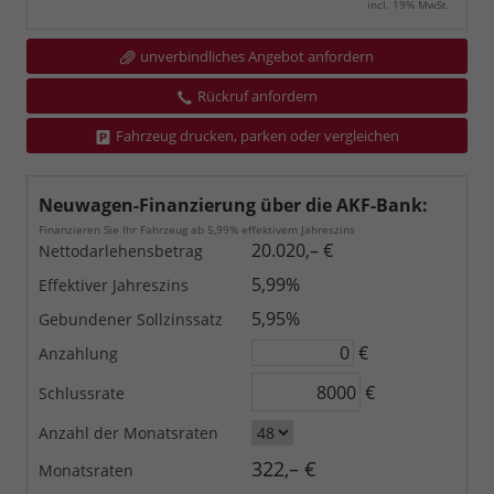
incl. 19% MwSt.
unverbindliches Angebot anfordern
Rückruf anfordern
Fahrzeug drucken, parken oder vergleichen
Neuwagen-Finanzierung über die AKF-Bank:
Finanzieren Sie Ihr Fahrzeug ab 5,99% effektivem Jahreszins
20.020,– €
Nettodarlehensbetrag
5,99%
Effektiver Jahreszins
5,95%
Gebundener Sollzinssatz
€
Anzahlung
€
Schlussrate
Anzahl der Monatsraten
322,– €
Monatsraten