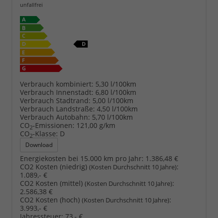
unfallfrei
Verbrauch kombiniert:
5,30 l/100km
Verbrauch Innenstadt:
6,80 l/100km
Verbrauch Stadtrand:
5,00 l/100km
Verbrauch Landstraße:
4,50 l/100km
Verbrauch Autobahn:
5,70 l/100km
CO
-Emissionen:
121,00 g/km
2
CO
-Klasse:
D
2
Download
Energiekosten bei 15.000 km pro Jahr:
1.386,48 €
CO2 Kosten (niedrig)
:
(Kosten Durchschnitt 10 Jahre)
1.089,- €
CO2 Kosten (mittel)
:
(Kosten Durchschnitt 10 Jahre)
2.586,38 €
CO2 Kosten (hoch)
:
(Kosten Durchschnitt 10 Jahre)
3.993,- €
Jahressteuer:
73,- €