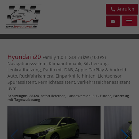
Anrufen
Hyundai i20
Family 1.0 T-GDI 73 kW (100 PS)
Navigationssystem, Klimaautomatik, Sitzheizung,
Lenkradheizung, Radio mit DAB, Apple CarPlay & Android
Auto, Rückfahrkamera, Einparkhilfe hinten, Lichtsensor,
Spurassistent, Fernlichtassistent, Verkehrszeichenassistent
uvm.
Fahrzeugnr.
:
88324
,
sofort lieferbar
, Landesversion: EU - Europa,
Fahrzeug
mit Tageszulassung