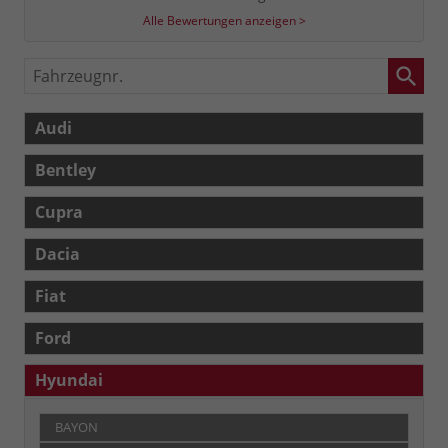
Alle Bewertungen anzeigen >
Fahrzeugnr.
Audi
Bentley
Cupra
Dacia
Fiat
Ford
Hyundai
BAYON