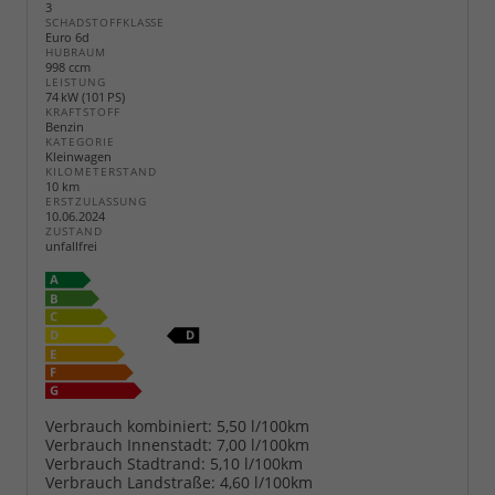
3
SCHADSTOFFKLASSE
Euro 6d
HUBRAUM
998 ccm
LEISTUNG
74 kW (101 PS)
KRAFTSTOFF
Benzin
KATEGORIE
Kleinwagen
KILOMETERSTAND
10 km
ERSTZULASSUNG
10.06.2024
ZUSTAND
unfallfrei
Verbrauch kombiniert:
5,50 l/100km
Verbrauch Innenstadt:
7,00 l/100km
Verbrauch Stadtrand:
5,10 l/100km
Verbrauch Landstraße:
4,60 l/100km