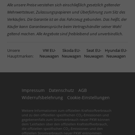
Alle unsere Preise verstehen sich einschließlich gesetzlich geltender
Mehrwertsteuer, Zulassungspapieren und Überführung zum Sitz des
Verkäufers. Die Garantie ist an das Fahrzeug gebunden. Das heißt, der
Käufer kann Garantieansprüche beim Vertragshändler seiner Wahl
geltend machen. Alle Angebote sind freibleibend und unverbindlich.
Unsere
VW EU-
Skoda EU-
Seat EU-
Hyundai EU-
Hauptmarken:
Neuwagen
Neuwagen
Neuwagen
Neuwagen
Impressum
Datenschutz
AGB
Widerrufsbelehrung
Cookie-Einstellungen
Weitere Informationen zum offiziellen Kraftstoffverbrauch
und zu den offiziellen spezifischen CO
-Emissionen und
2
gegebenenfalls zum Stromverbrauch neuer PKW können
dem 'Leitfaden über den offiziellen Kraftstoffverbrauch,
die offiziellen spezifischen CO
-Emissionen und den
2
offiziellen Stromverbrauch neuer PKW' entnommen