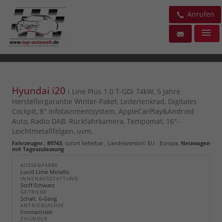
Anrufen
Hyundai i20
i Line Plus 1.0 T-GDi 74kW, 5 Jahre
Herstellergarantie Winter-Paket, Lederlenkrad, Digitales
Cockpit, 8" Infotainmentsystem, AppleCarPlay&Android
Auto, Radio DAB, Rückfahrkamera, Tempomat, 16"-
Leichtmetallfelgen, uvm.
Fahrzeugnr.
:
89743
,
sofort lieferbar
, Landesversion: EU - Europa,
Neuwagen
mit Tageszulassung
AUSSENFARBE
Lucid Lime Metallic
INNENAUSSTATTUNG
Stoff Schwarz
GETRIEBE
Schalt. 6-Gang
ANTRIEBSACHSE
Frontantrieb
ZYLINDER