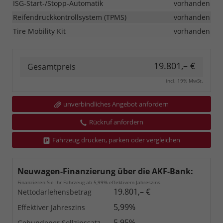
ISG-Start-/Stopp-Automatik
vorhanden
Reifendruckkontrollsystem (TPMS)
vorhanden
Tire Mobility Kit
vorhanden
19.801,– €
Gesamtpreis
incl. 19% MwSt.
unverbindliches Angebot anfordern
Rückruf anfordern
Fahrzeug drucken, parken oder vergleichen
Neuwagen-Finanzierung über die AKF-Bank:
Finanzieren Sie Ihr Fahrzeug ab 5,99% effektivem Jahreszins
19.801,– €
Nettodarlehensbetrag
5,99%
Effektiver Jahreszins
5,95%
Gebundener Sollzinssatz