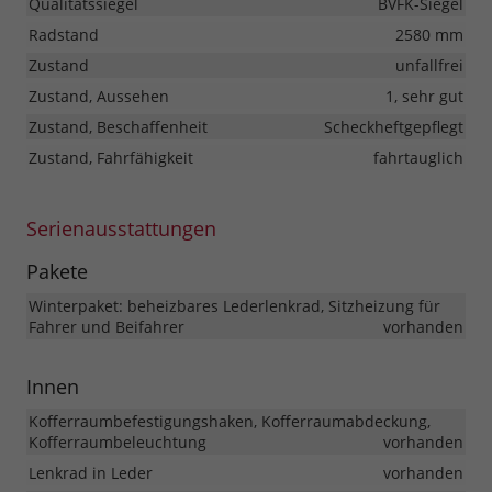
Qualitätssiegel
BVFK-Siegel
Radstand
2580 mm
Zustand
unfallfrei
Zustand, Aussehen
1, sehr gut
Zustand, Beschaffenheit
Scheckheftgepflegt
Zustand, Fahrfähigkeit
fahrtauglich
Serienausstattungen
Pakete
Winterpaket: beheizbares Lederlenkrad, Sitzheizung für
Fahrer und Beifahrer
vorhanden
Innen
Kofferraumbefestigungshaken, Kofferraumabdeckung,
Kofferraumbeleuchtung
vorhanden
Lenkrad in Leder
vorhanden