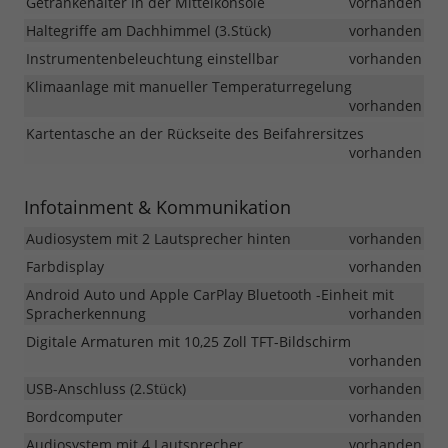
Getränkehalter in der Mittelkonsole
vorhanden
Haltegriffe am Dachhimmel (3.Stück)
vorhanden
Instrumentenbeleuchtung einstellbar
vorhanden
Klimaanlage mit manueller Temperaturregelung
vorhanden
Kartentasche an der Rückseite des Beifahrersitzes
vorhanden
Infotainment & Kommunikation
Audiosystem mit 2 Lautsprecher hinten
vorhanden
Farbdisplay
vorhanden
Android Auto und Apple CarPlay Bluetooth -Einheit mit
Spracherkennung
vorhanden
Digitale Armaturen mit 10,25 Zoll TFT-Bildschirm
vorhanden
USB-Anschluss (2.Stück)
vorhanden
Bordcomputer
vorhanden
Audiosystem mit 4 Lautsprecher
vorhanden