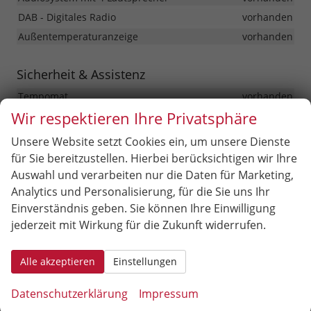
DAB - Digitales Radio
vorhanden
Außentemperaturanzeige
vorhanden
Sicherheit & Assistenz
Tempomat
vorhanden
Wir respektieren Ihre Privatsphäre
Parksensoren hinten
vorhanden
Rückfahrkamera mit dynamischer
Unsere Website setzt Cookies ein, um unsere Dienste
Begrenzungssignalisierung
vorhanden
für Sie bereitzustellen. Hierbei berücksichtigen wir Ihre
Lichtsensor
vorhanden
Auswahl und verarbeiten nur die Daten für Marketing,
Fahrer-und Beifahrerairbag (Beifahrerairbag
Analytics und Personalisierung, für die Sie uns Ihr
deaktivierbar)
vorhanden
Einverständnis geben. Sie können Ihre Einwilligung
Kopfairbag (vorne und hinten)
vorhanden
jederzeit mit Wirkung für die Zukunft widerrufen.
Seitenairbag für Fahrer und Beifahrer
vorhanden
Alarmanlage
vorhanden
Alle akzeptieren
Einstellungen
Antiblockiersystem (ABS)
vorhanden
Datenschutzerklärung
Impressum
Berganfahrhilfe (HAC)
vorhanden