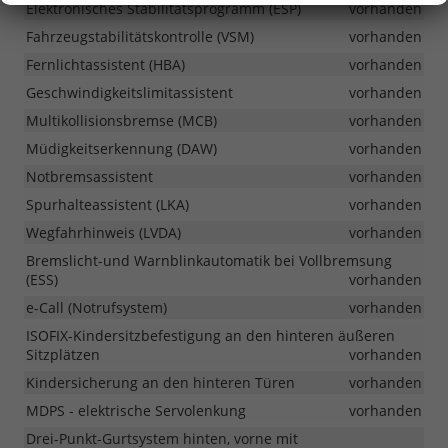
Elektronisches Stabilitätsprogramm (ESP)
vorhanden
Fahrzeugstabilitätskontrolle (VSM)
vorhanden
Fernlichtassistent (HBA)
vorhanden
Geschwindigkeitslimitassistent
vorhanden
Multikollisionsbremse (MCB)
vorhanden
Müdigkeitserkennung (DAW)
vorhanden
Notbremsassistent
vorhanden
Spurhalteassistent (LKA)
vorhanden
Wegfahrhinweis (LVDA)
vorhanden
Bremslicht-und Warnblinkautomatik bei Vollbremsung
(ESS)
vorhanden
e-Call (Notrufsystem)
vorhanden
ISOFIX-Kindersitzbefestigung an den hinteren äußeren
Sitzplätzen
vorhanden
Kindersicherung an den hinteren Türen
vorhanden
MDPS - elektrische Servolenkung
vorhanden
Drei-Punkt-Gurtsystem hinten, vorne mit