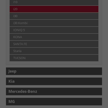
i10
i20
i30
i30 Kombi
IONIQ 5
KONA
SANTA FE
Staria
TUCSON
Jeep
Kia
Mercedes-Benz
MG