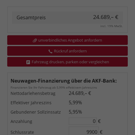
24.689,– €
Gesamtpreis
incl. 19% MwSt.
unverbindliches Angebot anfordern
Rückruf anfordern
Fahrzeug drucken, parken oder vergleichen
Neuwagen-Finanzierung über die AKF-Bank:
Finanzieren Sie Ihr Fahrzeug ab 5,99% effektivem Jahreszins
24.689,– €
Nettodarlehensbetrag
5,99%
Effektiver Jahreszins
5,95%
Gebundener Sollzinssatz
€
Anzahlung
€
Schlussrate