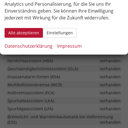
Analytics und Personalisierung, für die Sie uns Ihr
Seitenairbag für Fahrer und Beifahrer
vorhanden
Einverständnis geben. Sie können Ihre Einwilligung
Alarmanlage
vorhanden
jederzeit mit Wirkung für die Zukunft widerrufen.
Antiblockiersystem (ABS)
vorhanden
Aufmerksamkeitsassistent (DAW)
vorhanden
Alle akzeptieren
Einstellungen
Berganfahrhilfe (HAC)
vorhanden
Elektronisches Stabilitätsprogramm (ESP)
vorhanden
Datenschutzerklärung
Impressum
Fahrzeugstabilitätskontrolle (VSM)
vorhanden
Fernlichtassistent (HBA)
vorhanden
Geschwindigkeitslimitassistent (ISLA)
vorhanden
Insassenalarm hinten (RSA)
vorhanden
Multikollisionsbremse (MCB)
vorhanden
Notbremsassistent (FCA)
vorhanden
Spurhalteassistent (LKA)
vorhanden
Spurfolgeassistent (LFA)
vorhanden
Bremslicht- und Warnblinkautomatik bei Vollbremsung
(ESS)
vorhanden