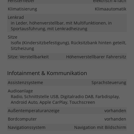
Fensterheber
elektrisch 4-fach
Klimatisierung
Klimaautomatik
Lenkrad
in Leder, höhenverstellbar, mit Multifunktionen, in
Sportausführung, mit Lenkradheizung
Sitze
Isofix (Kindersitzbefestigung), Rücksitzbank hinten geteilt,
Sitzheizung
Sitze: Verstellbarkeit
Höhenverstellbarer Fahrersitz
Infotainment & Kommunikation
Assistenzsysteme
Sprachsteuerung
Audioanlage
Radio, Schnittstelle USB, Digitalradio DAB, Farbdisplay,
Android Auto, Apple CarPlay, Touchscreen
Außentemperaturanzeige
vorhanden
Bordcomputer
vorhanden
Navigationssystem
Navigation mit Bildschirm