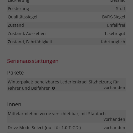
Lackierung
Metallic
Polsterung
Stoff
Qualitätssiegel
BVFK-Siegel
Zustand
unfallfrei
Zustand, Aussehen
1, sehr gut
Zustand, Fahrfähigkeit
fahrtauglich
Serienausstattungen
Pakete
Winterpaket: beheizbares Lederlenkrad, Sitzheizung für
Serie
vorhanden
Fahrer und Beifahrer
GO!
Innen
Mittelarmlehne vorne verschiebbar, mit Staufach
vorhanden
Drive Mode Select (nur für 1.0 T-GDI)
vorhanden