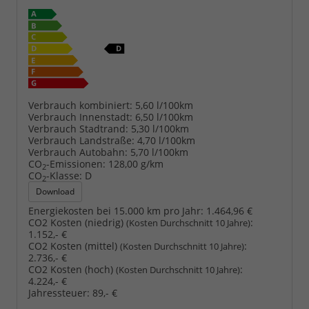
Verbrauch kombiniert:
5,60 l/100km
Verbrauch Innenstadt:
6,50 l/100km
Verbrauch Stadtrand:
5,30 l/100km
Verbrauch Landstraße:
4,70 l/100km
Verbrauch Autobahn:
5,70 l/100km
CO
-Emissionen:
128,00 g/km
2
CO
-Klasse:
D
2
Download
Energiekosten bei 15.000 km pro Jahr:
1.464,96 €
CO2 Kosten (niedrig)
:
(Kosten Durchschnitt 10 Jahre)
1.152,- €
CO2 Kosten (mittel)
:
(Kosten Durchschnitt 10 Jahre)
2.736,- €
CO2 Kosten (hoch)
:
(Kosten Durchschnitt 10 Jahre)
4.224,- €
Jahressteuer:
89,- €