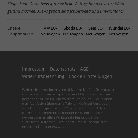
Käufer kann Garantieansprüche beim Vertragshändler seiner Wahl
geltend machen. Alle Angebote sind freibleibend und unverbindlich.
Unsere
VW EU-
Skoda EU-
Seat EU-
Hyundai EU-
Hauptmarken:
Neuwagen
Neuwagen
Neuwagen
Neuwagen
Impressum
Datenschutz
AGB
Widerrufsbelehrung
Cookie-Einstellungen
Weitere Informationen zum offiziellen Kraftstoffverbrauch
und zu den offiziellen spezifischen CO
-Emissionen und
2
gegebenenfalls zum Stromverbrauch neuer PKW können
dem 'Leitfaden über den offiziellen Kraftstoffverbrauch,
die offiziellen spezifischen CO
-Emissionen und den
2
offiziellen Stromverbrauch neuer PKW' entnommen
werden, der an allen Verkaufsstellen und bei der
'Deutschen Automobil Treuhand GmbH' unentgeltlich
erhältlich ist unter www.dat.de.