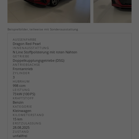
Beispielbilder, teilweise mit Sonderausstattung
AUSSENFARBE
Dragon Red Pearl
INNENAUSSTATTUNG
N Line Stoffpolsterung mit roten Nähten
GETRIEBE
Doppelkupplungsgetriebe (DSG)
ANTRIEBSACHSE
Frontantrieb
ZYLINDER
3
HUBRAUM
998 ccm
LEISTUNG
73 kW (100 PS)
KRAFTSTOFF
Benzin
KATEGORIE
Kleinwagen
KILOMETERSTAND
15 km
ERSTZULASSUNG
28.08.2025
ZUSTAND
unfallfrei