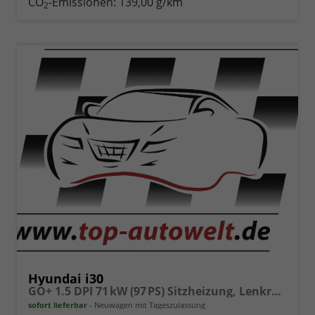
CO
-Emissionen:
139,00 g/km
2
vergleichen
Hyundai i30
GO+ 1.5 DPI 71 kW (97 PS) Sitzheizung, Lenkradheizung, 2-Zonen-Klimaautomatik, Android Auto, Apple CarPlay, Navigationssystem, DAB, Indutkionsladen für Smartphones, 17 Zoll Leichtmetallfelgen, uvm.
sofort lieferbar
Neuwagen mit Tageszulassung