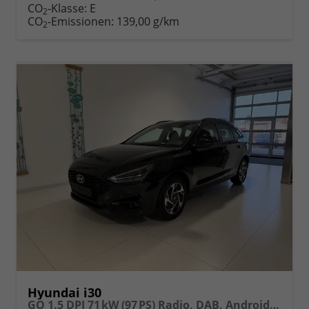
Fahrzeugexposé
parken
CO
-Klasse:
E
2
drucken
oder
CO
-Emissionen:
139,00 g/km
2
vergleichen
Hyundai i30
GO 1.5 DPI 71 kW (97 PS) Radio, DAB, Android Auto, Apple CarPlay, Navigationssystem, Bluetooth, Klimaanlage, Lenkradheizung, Sitzheizung, Rückfahrkamera, Einparkhilfe vorne und hinten, 16 Zoll Leichtmetallfelgen, uvm.