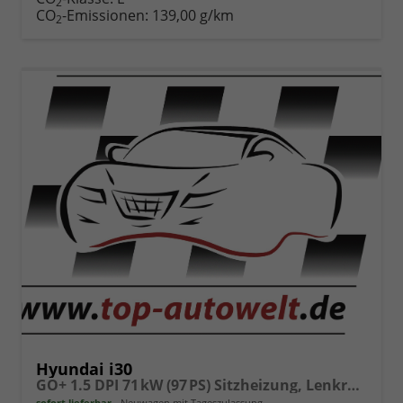
2
drucken
oder
CO
-Emissionen:
139,00 g/km
2
vergleichen
Hyundai i30
GO+ 1.5 DPI 71 kW (97 PS) Sitzheizung, Lenkradheizung, 2-Zonen-Klimaautomatik, Android Auto, Apple CarPlay, Navigationssystem, DAB, Indutkionsladen für Smartphones, 17 Zoll Leichtmetallfelgen, uvm.
sofort lieferbar
Neuwagen mit Tageszulassung