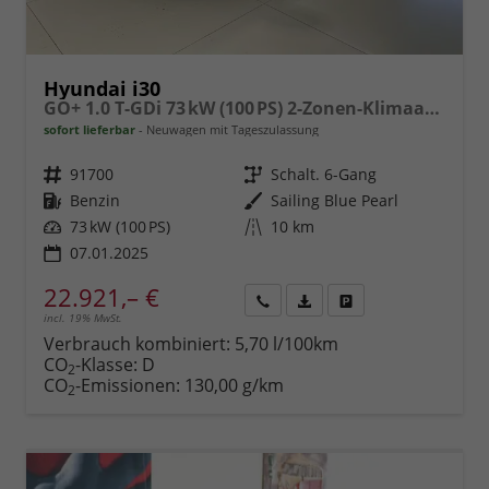
Hyundai i30
GO+ 1.0 T-GDi 73 kW (100 PS) 2-Zonen-Klimaautomatik, Lenkradheizung, Sitzheizung, Navigationssystem, DAB, Apple CarPlay, Android Auto, LED-Abblendlicht, Lichtsensor, Einparkhilfe vorne und hinten, Rückfahrkamera, 17 Zoll Leichtmetallfelgen, uvm.
sofort lieferbar
Neuwagen mit Tageszulassung
Fahrzeugnr.
91700
Getriebe
Schalt. 6-Gang
Kraftstoff
Benzin
Außenfarbe
Sailing Blue Pearl
Leistung
73 kW (100 PS)
Kilometerstand
10 km
07.01.2025
22.921,– €
incl. 19% MwSt.
Rückruf
PDF-
Fahrzeug
anfordern
Datei,
drucken,
Verbrauch kombiniert:
5,70 l/100km
Fahrzeugexposé
parken
CO
-Klasse:
D
2
drucken
oder
CO
-Emissionen:
130,00 g/km
2
vergleichen