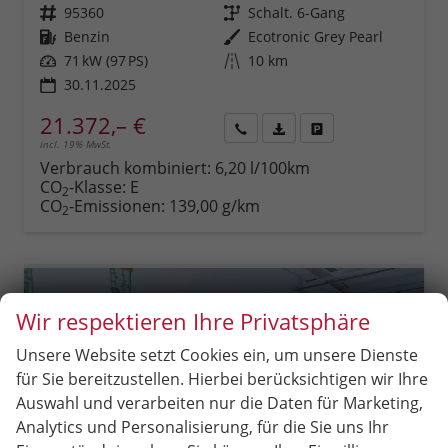
Fahrzeugnr.
95360
Getriebe
Schalt. 6-Gang
Kraftstoff
Benzin
Außenfarbe
Ecotronic Grey Pearl
Leistung
71 kW (97 PS)
Kilometerstand
10 km
30.11.2025
21.372,– €
incl. 19% MwSt.
Rückruf
PDF-
Fahrzeug
anfordern
Datei,
drucken,
Verbrauch kombiniert:
6,20 l/100km
Fahrzeugexposé
parken
CO
-Klasse:
E
2
drucken
oder
CO
-Emissionen:
139,00 g/km
2
vergleichen
Wir respektieren Ihre Privatsphäre
Unsere Website setzt Cookies ein, um unsere Dienste
für Sie bereitzustellen. Hierbei berücksichtigen wir Ihre
Auswahl und verarbeiten nur die Daten für Marketing,
Analytics und Personalisierung, für die Sie uns Ihr