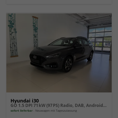
vergleichen
Hyundai i30
GO 1.5 DPI 71 kW (97 PS) Radio, DAB, Android Auto, Apple CarPlay, Navigationssystem, Bluetooth, Klimaanlage, Lenkradheizung, Sitzheizung, Rückfahrkamera, Einparkhilfe vorne und hinten, 16 Zoll Leichtmetallfelgen, uvm.
sofort lieferbar
Neuwagen mit Tageszulassung