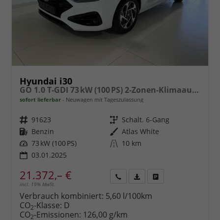
Hyundai i30
GO 1.0 T-GDI 73 kW (100 PS) 2-Zonen-Klimaautomatik, Einparkhilfe vorne und hinten, Rückfahrkamera, LED-Scheinwerfer, Sitzheizung, Lenkradheizung, Navigationssystem, Radio mit DAB, Apple CarPlay, Android Auto, 16 Zoll Leichtmetallfelgen, uvm.
sofort lieferbar
Neuwagen mit Tageszulassung
Fahrzeugnr.
91623
Getriebe
Schalt. 6-Gang
Kraftstoff
Benzin
Außenfarbe
Atlas White
Leistung
73 kW (100 PS)
Kilometerstand
10 km
03.01.2025
21.372,– €
incl. 19% MwSt.
Rückruf
PDF-
Fahrzeug
anfordern
Datei,
drucken,
Verbrauch kombiniert:
5,60 l/100km
Fahrzeugexposé
parken
CO
-Klasse:
D
2
drucken
oder
CO
-Emissionen:
126,00 g/km
2