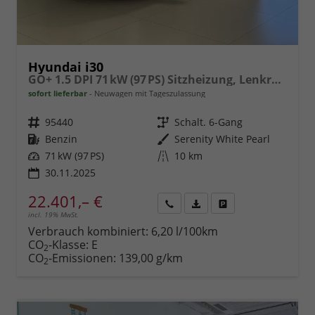
Hyundai i30
GO+ 1.5 DPI 71 kW (97 PS) Sitzheizung, Lenkradheizung, 2-Zonen-Klimaautomatik, Android Auto, Apple CarPlay, Navigationssystem, DAB, Induktionsladen für Smartphones, 17 Zoll Leichtmetallfelgen, uvm.
sofort lieferbar
Neuwagen mit Tageszulassung
Fahrzeugnr.
95440
Getriebe
Schalt. 6-Gang
Kraftstoff
Benzin
Außenfarbe
Serenity White Pearl
Leistung
71 kW (97 PS)
Kilometerstand
10 km
30.11.2025
22.401,– €
incl. 19% MwSt.
Rückruf
PDF-
Fahrzeug
anfordern
Datei,
drucken,
Verbrauch kombiniert:
6,20 l/100km
Fahrzeugexposé
parken
CO
-Klasse:
E
2
drucken
oder
CO
-Emissionen:
139,00 g/km
2
vergleichen