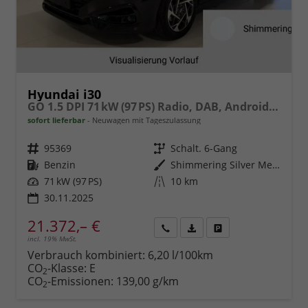
Hyundai i30
GO 1.5 DPI 71 kW (97 PS) Radio, DAB, Android Auto, Apple CarPlay, Navigationssystem, Bluetooth, Klimaanlage, Lenkradheizung, Sitzheizung, Rückfahrkamera, Einparkhilfe vorne und hinten, 16 Zoll Leichtmetallfelgen, uvm.
sofort lieferbar
Neuwagen mit Tageszulassung
Fahrzeugnr.
95369
Getriebe
Schalt. 6-Gang
Kraftstoff
Benzin
Außenfarbe
Shimmering Silver Metallic
Leistung
71 kW (97 PS)
Kilometerstand
10 km
30.11.2025
21.372,– €
incl. 19% MwSt.
Rückruf
PDF-
Fahrzeug
anfordern
Datei,
drucken,
Verbrauch kombiniert:
6,20 l/100km
Fahrzeugexposé
parken
CO
-Klasse:
E
2
drucken
oder
CO
-Emissionen:
139,00 g/km
2
vergleichen