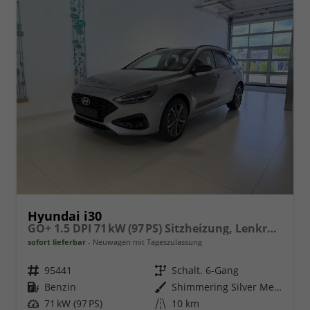
Hyundai i30
GO+ 1.5 DPI 71 kW (97 PS) Sitzheizung, Lenkradheizung, 2-Zonen-Klimaautomatik, Android Auto, Apple CarPlay, Navigationssystem, DAB, Induktionsladen für Smartphones, 17 Zoll Leichtmetallfelgen, uvm.
sofort lieferbar
Neuwagen mit Tageszulassung
Fahrzeugnr.
95441
Getriebe
Schalt. 6-Gang
Kraftstoff
Benzin
Außenfarbe
Shimmering Silver Metallic
Leistung
71 kW (97 PS)
Kilometerstand
10 km