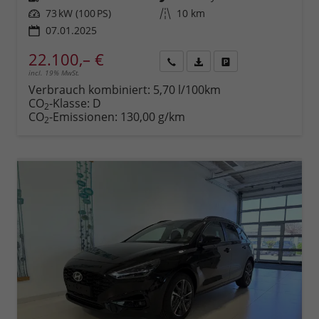
Leistung
73 kW (100 PS)
Kilometerstand
10 km
07.01.2025
22.100,– €
incl. 19% MwSt.
Rückruf
PDF-
Fahrzeug
anfordern
Datei,
drucken,
Verbrauch kombiniert:
5,70 l/100km
Fahrzeugexposé
parken
CO
-Klasse:
D
2
drucken
oder
CO
-Emissionen:
130,00 g/km
2
vergleichen