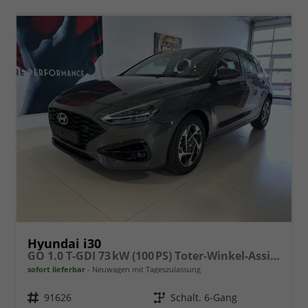
Hyundai i30
GO 1.0 T-GDI 73 kW (100 PS) Toter-Winkel-Assistent, 2-Zonen-Klimaautomatik, PDC vorne und hinten, Rückfahrkamera, LED-Scheinwerfer, Sitzheizung, Lenkradheizung, Navigationssystem, Radio mit DAB, Apple CarPlay, Android Auto, 16 Zoll Leichtmetallfelgen
sofort lieferbar
Neuwagen mit Tageszulassung
Fahrzeugnr.
91626
Getriebe
Schalt. 6-Gang