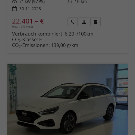
Leistung
71 kW (97 PS)
Kilometerstand
10 km
30.11.2025
22.401,– €
incl. 19% MwSt.
Rückruf
PDF-
Fahrzeug
anfordern
Datei,
drucken,
Verbrauch kombiniert:
6,20 l/100km
Fahrzeugexposé
parken
CO
-Klasse:
E
2
drucken
oder
CO
-Emissionen:
139,00 g/km
2
vergleichen