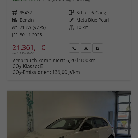
Fahrzeugnr.
95432
Getriebe
Schalt. 6-Gang
Kraftstoff
Benzin
Außenfarbe
Meta Blue Pearl
Leistung
71 kW (97 PS)
Kilometerstand
10 km
30.11.2025
21.361,– €
incl. 19% MwSt.
Rückruf
PDF-
Fahrzeug
anfordern
Datei,
drucken,
Verbrauch kombiniert:
6,20 l/100km
Fahrzeugexposé
parken
CO
-Klasse:
E
2
drucken
oder
CO
-Emissionen:
139,00 g/km
2
vergleichen