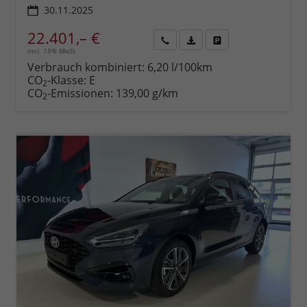
30.11.2025
22.401,– €
incl. 19% MwSt.
Rückruf
PDF-
Fahrzeug
anfordern
Datei,
drucken,
Verbrauch kombiniert:
6,20 l/100km
Fahrzeugexposé
parken
CO
-Klasse:
E
2
drucken
oder
CO
-Emissionen:
139,00 g/km
2
vergleichen