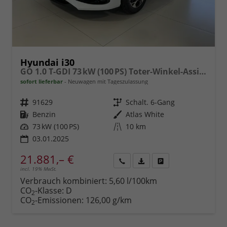
Hyundai i30
GO 1.0 T-GDI 73 kW (100 PS) Toter-Winkel-Assistent, 2-Zonen-Klimaautomatik, PDC vorne und hinten, Rückfahrkamera, LED-Scheinwerfer, Sitzheizung, Lenkradheizung, Navigationssystem, Radio mit DAB, Apple CarPlay, Android Auto, 16 Zoll Leichtmetallfelgen
sofort lieferbar
Neuwagen mit Tageszulassung
Fahrzeugnr.
91629
Getriebe
Schalt. 6-Gang
Kraftstoff
Benzin
Außenfarbe
Atlas White
Leistung
73 kW (100 PS)
Kilometerstand
10 km
03.01.2025
21.881,– €
incl. 19% MwSt.
Rückruf
PDF-
Fahrzeug
anfordern
Datei,
drucken,
Verbrauch kombiniert:
5,60 l/100km
Fahrzeugexposé
parken
CO
-Klasse:
D
2
drucken
oder
CO
-Emissionen:
126,00 g/km
2
vergleichen