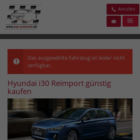
Anrufen
Das ausgewählte Fahrzeug ist leider nicht
verfügbar.
Hyundai i30 Reimport günstig
kaufen