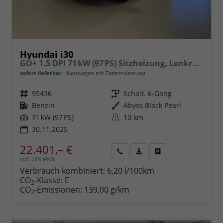
Hyundai i30
GO+ 1.5 DPI 71 kW (97 PS) Sitzheizung, Lenkradheizung, 2-Zonen-Klimaautomatik, Android Auto, Apple CarPlay, Navigationssystem, DAB, Induktionsladen für Smartphones, 17 Zoll Leichtmetallfelgen, uvm.
sofort lieferbar
Neuwagen mit Tageszulassung
Fahrzeugnr.
95436
Getriebe
Schalt. 6-Gang
Kraftstoff
Benzin
Außenfarbe
Abyss Black Pearl
Leistung
71 kW (97 PS)
Kilometerstand
10 km
30.11.2025
22.401,– €
incl. 19% MwSt.
Rückruf
PDF-
Fahrzeug
anfordern
Datei,
drucken,
Verbrauch kombiniert:
6,20 l/100km
Fahrzeugexposé
parken
CO
-Klasse:
E
2
drucken
oder
CO
-Emissionen:
139,00 g/km
2
vergleichen