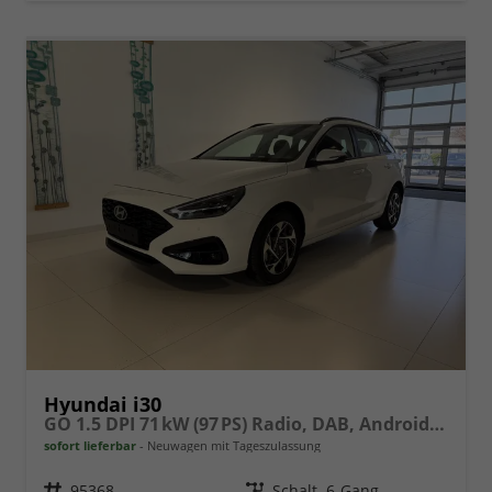
Hyundai i30
GO 1.5 DPI 71 kW (97 PS) Radio, DAB, Android Auto, Apple CarPlay, Navigationssystem, Bluetooth, Klimaanlage, Lenkradheizung, Sitzheizung, Rückfahrkamera, Einparkhilfe vorne und hinten, 16 Zoll Leichtmetallfelgen, uvm.
sofort lieferbar
Neuwagen mit Tageszulassung
Fahrzeugnr.
95368
Getriebe
Schalt. 6-Gang