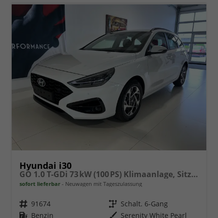
Hyundai i30
GO 1.0 T-GDi 73 kW (100 PS) Klimaanlage, Sitzheizung, Lenkradheizung, Navigationssystem, DAB, Apple CarPlay, Android Auto, Bluetooth, Freisprecheinrichtung, USB-Anschluss, Digitales Cockpit, LED-Abblendlicht, Dachreling, 16 Zoll Leichtmetallfelgen, uvm.
sofort lieferbar
Neuwagen mit Tageszulassung
Fahrzeugnr.
91674
Getriebe
Schalt. 6-Gang
Kraftstoff
Benzin
Außenfarbe
Serenity White Pearl