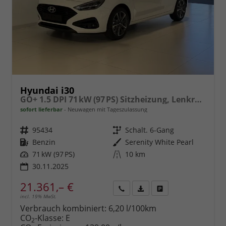
Hyundai i30
GO+ 1.5 DPI 71 kW (97 PS) Sitzheizung, Lenkradheizung, 2-Zonen-Klimaautomatik, Android Auto, Apple CarPlay, Navigationssystem, DAB, Indutkionsladen für Smartphones, 17 Zoll Leichtmetallfelgen, uvm.
sofort lieferbar
Neuwagen mit Tageszulassung
Fahrzeugnr.
95434
Getriebe
Schalt. 6-Gang
Kraftstoff
Benzin
Außenfarbe
Serenity White Pearl
Leistung
71 kW (97 PS)
Kilometerstand
10 km
30.11.2025
21.361,– €
incl. 19% MwSt.
Rückruf
PDF-
Fahrzeug
anfordern
Datei,
drucken,
Verbrauch kombiniert:
6,20 l/100km
Fahrzeugexposé
parken
CO
-Klasse:
E
2
drucken
oder