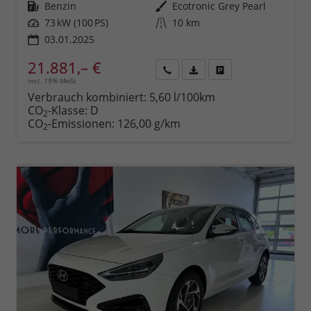
Kraftstoff
Benzin
Außenfarbe
Ecotronic Grey Pearl
Leistung
73 kW (100 PS)
Kilometerstand
10 km
03.01.2025
21.881,– €
incl. 19% MwSt.
Rückruf
PDF-
Fahrzeug
anfordern
Datei,
drucken,
Verbrauch kombiniert:
5,60 l/100km
Fahrzeugexposé
parken
CO
-Klasse:
D
2
drucken
oder
CO
-Emissionen:
126,00 g/km
2
vergleichen