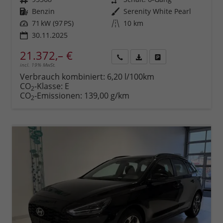
Kraftstoff
Benzin
Außenfarbe
Serenity White Pearl
Leistung
71 kW (97 PS)
Kilometerstand
10 km
30.11.2025
21.372,– €
incl. 19% MwSt.
Rückruf
PDF-
Fahrzeug
anfordern
Datei,
drucken,
Verbrauch kombiniert:
6,20 l/100km
Fahrzeugexposé
parken
CO
-Klasse:
E
2
drucken
oder
CO
-Emissionen:
139,00 g/km
2
vergleichen