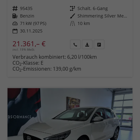
Fahrzeugnr.
95435
Getriebe
Schalt. 6-Gang
Kraftstoff
Benzin
Außenfarbe
Shimmering Silver Metallic
Leistung
71 kW (97 PS)
Kilometerstand
10 km
30.11.2025
21.361,– €
incl. 19% MwSt.
Rückruf
PDF-
Fahrzeug
anfordern
Datei,
drucken,
Verbrauch kombiniert:
6,20 l/100km
Fahrzeugexposé
parken
CO
-Klasse:
E
2
drucken
oder
CO
-Emissionen:
139,00 g/km
2
vergleichen