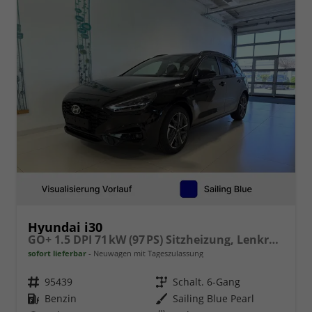
Hyundai i30
GO+ 1.5 DPI 71 kW (97 PS) Sitzheizung, Lenkradheizung, 2-Zonen-Klimaautomatik, Android Auto, Apple CarPlay, Navigationssystem, DAB, Induktionsladen für Smartphones, 17 Zoll Leichtmetallfelgen, uvm.
sofort lieferbar
Neuwagen mit Tageszulassung
Fahrzeugnr.
95439
Getriebe
Schalt. 6-Gang
Kraftstoff
Benzin
Außenfarbe
Sailing Blue Pearl