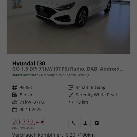
Hyundai i30
GO 1.5 DPI 71 kW (97 PS) Radio, DAB, Android Auto, Apple CarPlay, Navigationssystem, Bluetooth, Klimaanlage, Lenkradheizung, Sitzheizung, Rückfahrkamera, Einparkhilfe vorne und hinten, 16 Zoll Leichtmetallfelgen, uvm.
sofort lieferbar
Neuwagen mit Tageszulassung
Fahrzeugnr.
95358
Getriebe
Schalt. 6-Gang
Kraftstoff
Benzin
Außenfarbe
Serenity White Pearl
Leistung
71 kW (97 PS)
Kilometerstand
10 km
30.11.2025
20.332,– €
incl. 19% MwSt.
Rückruf
PDF-
Fahrzeug
anfordern
Datei,
drucken,
Verbrauch kombiniert:
6,20 l/100km