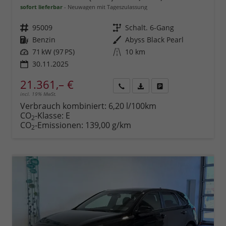
sofort lieferbar
Neuwagen mit Tageszulassung
Fahrzeugnr.
95009
Getriebe
Schalt. 6-Gang
Kraftstoff
Benzin
Außenfarbe
Abyss Black Pearl
Leistung
71 kW (97 PS)
Kilometerstand
10 km
30.11.2025
21.361,– €
incl. 19% MwSt.
Rückruf
PDF-
Fahrzeug
anfordern
Datei,
drucken,
Verbrauch kombiniert:
6,20 l/100km
Fahrzeugexposé
parken
CO
-Klasse:
E
2
drucken
oder
CO
-Emissionen:
139,00 g/km
2
vergleichen