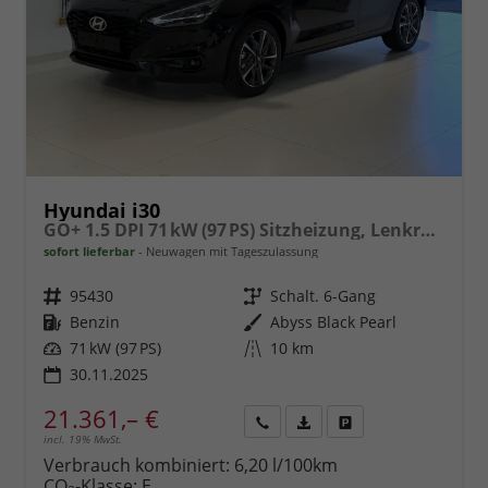
Hyundai i30
GO+ 1.5 DPI 71 kW (97 PS) Sitzheizung, Lenkradheizung, 2-Zonen-Klimaautomatik, Android Auto, Apple CarPlay, Navigationssystem, DAB, Indutkionsladen für Smartphones, 17 Zoll Leichtmetallfelgen, uvm.
sofort lieferbar
Neuwagen mit Tageszulassung
Fahrzeugnr.
95430
Getriebe
Schalt. 6-Gang
Kraftstoff
Benzin
Außenfarbe
Abyss Black Pearl
Leistung
71 kW (97 PS)
Kilometerstand
10 km
30.11.2025
21.361,– €
incl. 19% MwSt.
Rückruf
PDF-
Fahrzeug
anfordern
Datei,
drucken,
Verbrauch kombiniert:
6,20 l/100km
Fahrzeugexposé
parken
CO
-Klasse:
E