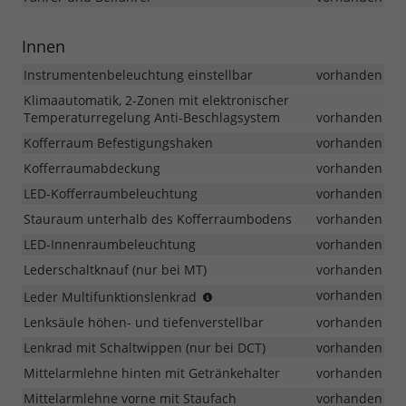
Innen
Instrumentenbeleuchtung einstellbar
vorhanden
Klimaautomatik, 2-Zonen mit elektronischer
Temperaturregelung Anti-Beschlagsystem
vorhanden
Kofferraum Befestigungshaken
vorhanden
Kofferraumabdeckung
vorhanden
LED-Kofferraumbeleuchtung
vorhanden
Stauraum unterhalb des Kofferraumbodens
vorhanden
LED-Innenraumbeleuchtung
vorhanden
Lederschaltknauf (nur bei MT)
vorhanden
Audio
vorhanden
Leder Multifunktionslenkrad
/
Lenksäule höhen- und tiefenverstellbar
vorhanden
Bluetooth
/
Lenkrad mit Schaltwippen (nur bei DCT)
vorhanden
Bordcomputer
Mittelarmlehne hinten mit Getränkehalter
vorhanden
/
Mittelarmlehne vorne mit Staufach
Tempomat
vorhanden