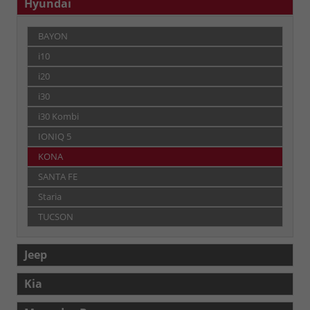
Hyundai
BAYON
i10
i20
i30
i30 Kombi
IONIQ 5
KONA
SANTA FE
Staria
TUCSON
Jeep
Kia