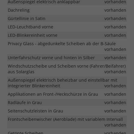
Außenspiegel elektrisch anklappbar
vorhanden
Dachreling
vorhanden
Gürtellinie in Satin
vorhanden
LED-Leuchtband vorne
vorhanden
LED-Blinkereinheit vorne
vorhanden
Privacy Glass - abgedunkelte Scheiben ab der B-Säule
vorhanden
Unterfahrschutz vorne und hinten in Silber
vorhanden
Windschutzscheibe und Scheiben vorne (Fahrer/Beifahrer)
aus Solarglas
vorhanden
Außenspiegel elektrisch beheizbar und einstellbar mit
integrierter Blinkereinheit
vorhanden
Applikationen an Front-/Heckschürze in Grau
vorhanden
Radläufe in Grau
vorhanden
Seitenschutzleisten in Grau
vorhanden
Frontscheibenwischer (Aeroblade) mit variablem Intervall
vorhanden
Getönte Scheiben
vorhanden