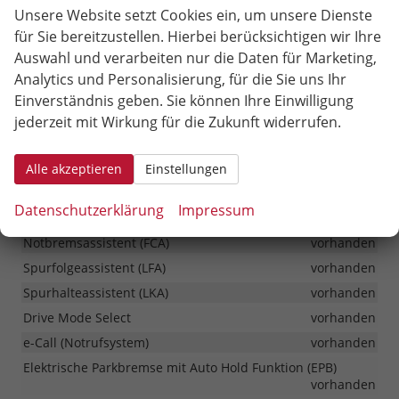
Unsere Website setzt Cookies ein, um unsere Dienste
Antiblockiersystem (ABS)
vorhanden
für Sie bereitzustellen. Hierbei berücksichtigen wir Ihre
kamerabasierend
vorhanden
Aufmerksamkeitsassistent (ICC)
Auswahl und verarbeiten nur die Daten für Marketing,
Autobahnassistent (HDA, nur bei DCT)
vorhanden
Analytics und Personalisierung, für die Sie uns Ihr
Bergabfahrhilfe (DBC, entfällt bei HEV)
vorhanden
Einverständnis geben. Sie können Ihre Einwilligung
Berganfahrhilfe (HAC)
vorhanden
jederzeit mit Wirkung für die Zukunft widerrufen.
Elektronisches Stabilitätsprogramm (ESP)
vorhanden
Geschwindigkeitslimitassistent (ISLA)
vorhanden
Alle akzeptieren
Einstellungen
Insassenalarm hinten (RSA)
vorhanden
Datenschutzerklärung
Impressum
Multikollisionsbremse (MCB)
vorhanden
Notbremsassistent (FCA)
vorhanden
Spurfolgeassistent (LFA)
vorhanden
Spurhalteassistent (LKA)
vorhanden
Drive Mode Select
vorhanden
e-Call (Notrufsystem)
vorhanden
Elektrische Parkbremse mit Auto Hold Funktion (EPB)
vorhanden