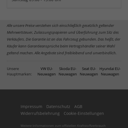
Alle unsere Preise verstehen sich einschließlich gesetzlich geltender
Mehrwertsteuer, Zulassungspapieren und Überführung zum Sitz des
Verkäufers. Die Garantie ist an das Fahrzeug gebunden. Das heißt, der
Käufer kann Garantieansprüche beim Vertragshändler seiner Wahl
geltend machen. Alle Angebote sind freibleibend und unverbindlich.
Unsere
VW EU-
Skoda EU-
Seat EU-
Hyundai EU-
Hauptmarken:
Neuwagen
Neuwagen
Neuwagen
Neuwagen
Impressum
Datenschutz
AGB
Widerrufsbelehrung
Cookie-Einstellungen
Weitere Informationen zum offiziellen Kraftstoffverbrauch