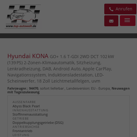
Anrufen
Hyundai KONA
GO+ 1.6 T-GDI 2WD DCT 102 kW
(139 PS) 2-Zonen-Klimaautomatik, Sitzheizung,
Lenkradheizung, DAB, Android Auto, Apple CarPlay,
Navigationssystem, Induktionsladestation, LED-
Scheinwerfer, 18 Zoll Leichtmetallfelgen, uvm
Fahrzeugnr.
:
94470
,
sofort lieferbar
, Landesversion: EU - Europa,
Neuwagen
mit Tageszulassung
AUSSENFARBE
Abyss Black Pearl
INNENAUSSTATTUNG
Stoffinnenausstattung
GETRIEBE
Doppelkupplungsgetriebe (DSG)
ANTRIEBSACHSE
Frontantrieb
LEISTUNG