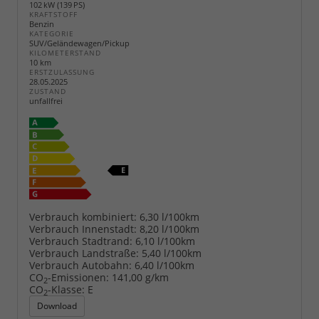
102 kW (139 PS)
KRAFTSTOFF
Benzin
KATEGORIE
SUV/Geländewagen/Pickup
KILOMETERSTAND
10 km
ERSTZULASSUNG
28.05.2025
ZUSTAND
unfallfrei
Verbrauch kombiniert:
6,30 l/100km
Verbrauch Innenstadt:
8,20 l/100km
Verbrauch Stadtrand:
6,10 l/100km
Verbrauch Landstraße:
5,40 l/100km
Verbrauch Autobahn:
6,40 l/100km
CO
-Emissionen:
141,00 g/km
2
CO
-Klasse:
E
2
Download