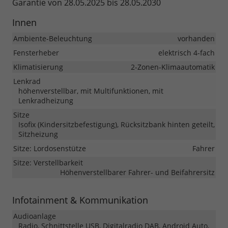
Garantie von 28.05.2025 bis 28.05.2030
Innen
Ambiente-Beleuchtung
vorhanden
Fensterheber
elektrisch 4-fach
Klimatisierung
2-Zonen-Klimaautomatik
Lenkrad
höhenverstellbar, mit Multifunktionen, mit
Lenkradheizung
Sitze
Isofix (Kindersitzbefestigung), Rücksitzbank hinten geteilt,
Sitzheizung
Sitze: Lordosenstütze
Fahrer
Sitze: Verstellbarkeit
Höhenverstellbarer Fahrer- und Beifahrersitz
Infotainment & Kommunikation
Audioanlage
Radio, Schnittstelle USB, Digitalradio DAB, Android Auto,