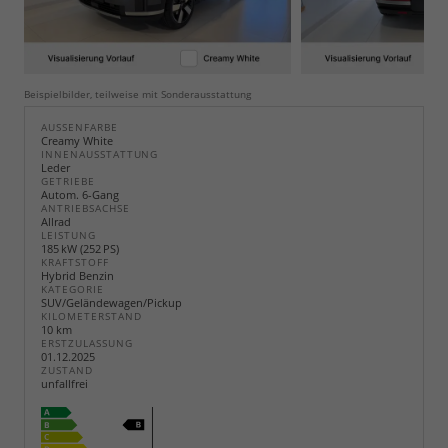
Beispielbilder, teilweise mit Sonderausstattung
AUSSENFARBE
Creamy White
INNENAUSSTATTUNG
Leder
GETRIEBE
Autom. 6-Gang
ANTRIEBSACHSE
Allrad
LEISTUNG
185 kW (252 PS)
KRAFTSTOFF
Hybrid Benzin
KATEGORIE
SUV/Geländewagen/Pickup
KILOMETERSTAND
10 km
ERSTZULASSUNG
01.12.2025
ZUSTAND
unfallfrei