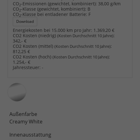
CO
-Emissionen (gewichtet, kombiniert):
38,00 g/km
2
CO
-Klasse (gewichtet, kombiniert):
B
2
CO
-Klasse bei entladener Batterie:
F
2
Download
Energiekosten bei 15.000 km pro Jahr:
1.369,20 €
CO2 Kosten (niedrig)
:
(Kosten Durchschnitt 10 Jahre)
342,- €
CO2 Kosten (mittel)
:
(Kosten Durchschnitt 10 Jahre)
812,25 €
CO2 Kosten (hoch)
:
(Kosten Durchschnitt 10 Jahre)
1.254,- €
Jahressteuer:
-
Außenfarbe
Creamy White
Innenausstattung