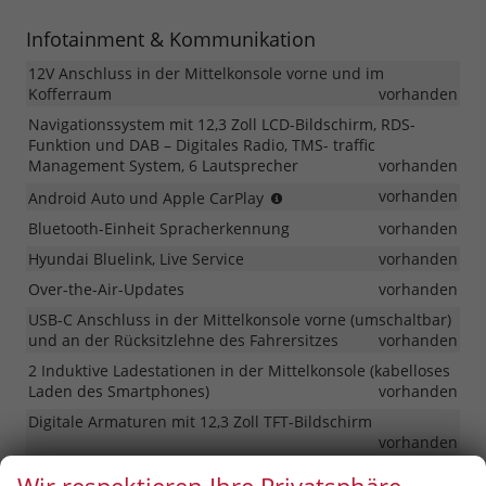
Infotainment & Kommunikation
12V Anschluss in der Mittelkonsole vorne und im
Kofferraum
vorhanden
Navigationssystem mit 12,3 Zoll LCD-Bildschirm, RDS-
Funktion und DAB – Digitales Radio, TMS- traffic
Management System, 6 Lautsprecher
vorhanden
mit
vorhanden
Android Auto und Apple CarPlay
Kabel
Bluetooth-Einheit Spracherkennung
vorhanden
Hyundai Bluelink, Live Service
vorhanden
Over-the-Air-Updates
vorhanden
USB-C Anschluss in der Mittelkonsole vorne (umschaltbar)
und an der Rücksitzlehne des Fahrersitzes
vorhanden
2 Induktive Ladestationen in der Mittelkonsole (kabelloses
Laden des Smartphones)
vorhanden
Digitale Armaturen mit 12,3 Zoll TFT-Bildschirm
vorhanden