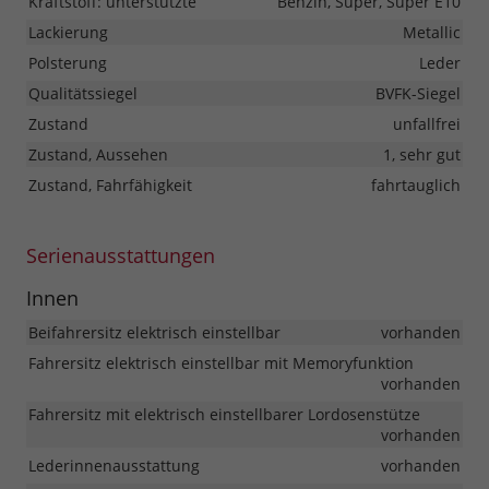
Kraftstoff: unterstützte
Benzin, Super, Super E10
Lackierung
Metallic
Polsterung
Leder
Qualitätssiegel
BVFK-Siegel
Zustand
unfallfrei
Zustand, Aussehen
1, sehr gut
Zustand, Fahrfähigkeit
fahrtauglich
Serienausstattungen
Innen
Beifahrersitz elektrisch einstellbar
vorhanden
Fahrersitz elektrisch einstellbar mit Memoryfunktion
vorhanden
Fahrersitz mit elektrisch einstellbarer Lordosenstütze
vorhanden
Lederinnenausstattung
vorhanden