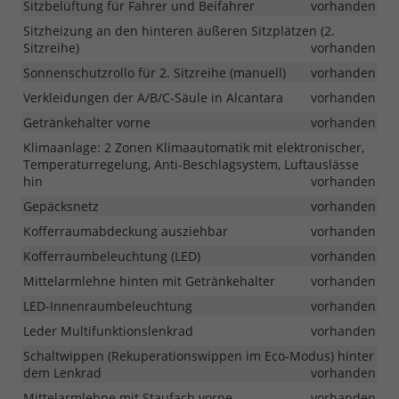
Sitzbelüftung für Fahrer und Beifahrer
vorhanden
Sitzheizung an den hinteren äußeren Sitzplätzen (2.
Sitzreihe)
vorhanden
Sonnenschutzrollo für 2. Sitzreihe (manuell)
vorhanden
Verkleidungen der A/B/C-Säule in Alcantara
vorhanden
Getränkehalter vorne
vorhanden
Klimaanlage: 2 Zonen Klimaautomatik mit elektronischer,
Temperaturregelung, Anti-Beschlagsystem, Luftauslässe
hin
vorhanden
Gepäcksnetz
vorhanden
Kofferraumabdeckung ausziehbar
vorhanden
Kofferraumbeleuchtung (LED)
vorhanden
Mittelarmlehne hinten mit Getränkehalter
vorhanden
LED-Innenraumbeleuchtung
vorhanden
Leder Multifunktionslenkrad
vorhanden
Schaltwippen (Rekuperationswippen im Eco-Modus) hinter
dem Lenkrad
vorhanden
Mittelarmlehne mit Staufach vorne
vorhanden