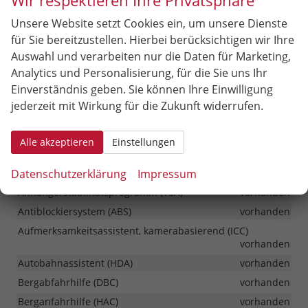
Wir respektieren Ihre Privatsphäre
Sicherheit & Assistenz
Unsere Website setzt Cookies ein, um unsere Dienste
Fahrer und Beifahrerairbag (Beifahrerairbag deaktivierbar)
für Sie bereitzustellen. Hierbei berücksichtigen wir Ihre
vorhanden
Auswahl und verarbeiten nur die Daten für Marketing,
Knieairbag Fahrerseite
vorhanden
Analytics und Personalisierung, für die Sie uns Ihr
Kopfairbag vorne und hinten
vorhanden
Einverständnis geben. Sie können Ihre Einwilligung
Seitenairbag für Fahrer und Beifahrer
vorhanden
jederzeit mit Wirkung für die Zukunft widerrufen.
Zentraler Airbag zwischen den Vordersitzen
vorhanden
Alarmanlage
vorhanden
Alle akzeptieren
Einstellungen
Tempomat mit Abstandsregelung mit Stop- & Go-Funktion
Datenschutzerklärung
Impressum
(SCC)
vorhanden
Anhängerstabilitätsprogramm (TSA)
vorhanden
Antiblockiersystem (ABS)
vorhanden
Aufmerksamkeitsassistent, kamerabasierend (ICC)
vorhanden
Autobahnassistent (HDA)
vorhanden
Bergabfahrhilfe (DBC)
vorhanden
Berganfahrhilfe (HAC)
vorhanden