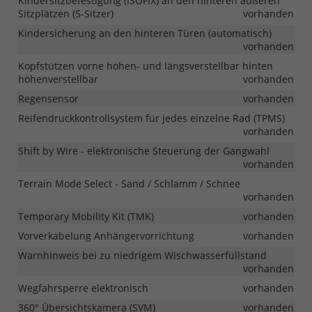
Kindersitzbefestigung (ISOFIX) an den hinteren äußeren
Sitzplätzen (5-Sitzer)
vorhanden
Kindersicherung an den hinteren Türen (automatisch)
vorhanden
Kopfstützen vorne höhen- und längsverstellbar hinten
höhenverstellbar
vorhanden
Regensensor
vorhanden
Reifendruckkontrollsystem für jedes einzelne Rad (TPMS)
vorhanden
Shift by Wire - elektronische Steuerung der Gangwahl
vorhanden
Terrain Mode Select - Sand / Schlamm / Schnee
vorhanden
Temporary Mobility Kit (TMK)
vorhanden
Vorverkabelung Anhängervorrichtung
vorhanden
Warnhinweis bei zu niedrigem Wischwasserfüllstand
vorhanden
Wegfahrsperre elektronisch
vorhanden
360° Übersichtskamera (SVM)
vorhanden