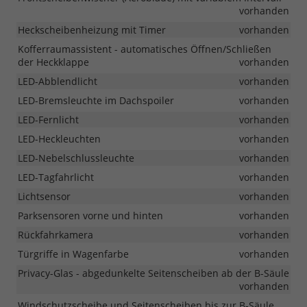
vorhanden
Heckscheibenheizung mit Timer
vorhanden
Kofferraumassistent - automatisches Öffnen/Schließen
der Heckklappe
vorhanden
LED-Abblendlicht
vorhanden
LED-Bremsleuchte im Dachspoiler
vorhanden
LED-Fernlicht
vorhanden
LED-Heckleuchten
vorhanden
LED-Nebelschlussleuchte
vorhanden
LED-Tagfahrlicht
vorhanden
Lichtsensor
vorhanden
Parksensoren vorne und hinten
vorhanden
Rückfahrkamera
vorhanden
Türgriffe in Wagenfarbe
vorhanden
Privacy-Glas - abgedunkelte Seitenscheiben ab der B-Säule
vorhanden
Windschutzscheibe und Seitenscheiben bis zur B-Säule