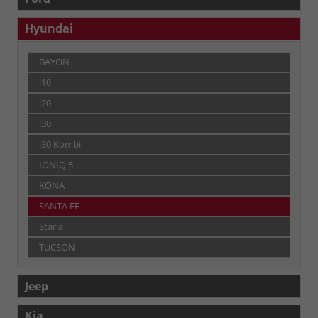
Hyundai
BAYON
i10
i20
i30
i30 Kombi
IONIQ 5
KONA
SANTA FE
Staria
TUCSON
Jeep
Kia