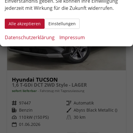
Einverständnis geben. Sie können Ihre Einwilligung
jederzeit mit Wirkung für die Zukunft widerrufen.
Alle akzeptieren
Einstellungen
Datenschutzerklärung
Impressum
Hyundai TUCSON
1,6 T-GDi DCT 2WD Style - LAGER
sofort lieferbar
Fahrzeug mit Tageszulassung
Fahrzeugnr.
97447
Getriebe
Automatik
Kraftstoff
Benzin
Außenfarbe
Abyss Black Metallic ()
Leistung
110 kW (150 PS)
Kilometerstand
30 km
01.06.2026