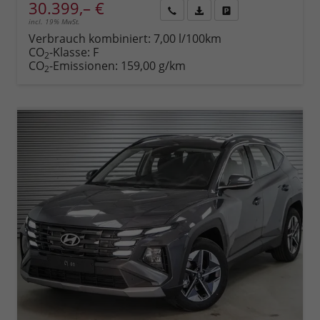
30.399,– €
incl. 19% MwSt.
Rückruf
PDF-
Fahrzeug
anfordern
Datei,
drucken,
Verbrauch kombiniert:
7,00 l/100km
Fahrzeugexposé
parken
CO
-Klasse:
F
2
drucken
oder
CO
-Emissionen:
159,00 g/km
2
vergleichen