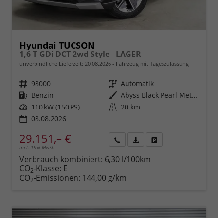
Hyundai TUCSON
1,6 T-GDi DCT 2wd Style - LAGER
unverbindliche Lieferzeit:
20.08.2026
Fahrzeug mit Tageszulassung
Fahrzeugnr.
98000
Getriebe
Automatik
Kraftstoff
Benzin
Außenfarbe
Abyss Black Pearl Metallic ()
Leistung
110 kW (150 PS)
Kilometerstand
20 km
08.08.2026
29.151,– €
incl. 19% MwSt.
Rückruf
PDF-
Fahrzeug
anfordern
Datei,
drucken,
Verbrauch kombiniert:
6,30 l/100km
Fahrzeugexposé
parken
CO
-Klasse:
E
2
drucken
oder
CO
-Emissionen:
144,00 g/km
2
vergleichen