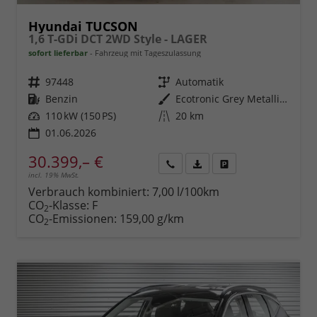
Hyundai TUCSON
1,6 T-GDi DCT 2WD Style - LAGER
sofort lieferbar
Fahrzeug mit Tageszulassung
Fahrzeugnr.
97448
Getriebe
Automatik
Kraftstoff
Benzin
Außenfarbe
Ecotronic Grey Metallic ()
Leistung
110 kW (150 PS)
Kilometerstand
20 km
01.06.2026
30.399,– €
incl. 19% MwSt.
Rückruf
PDF-
Fahrzeug
anfordern
Datei,
drucken,
Verbrauch kombiniert:
7,00 l/100km
Fahrzeugexposé
parken
CO
-Klasse:
F
2
drucken
oder
CO
-Emissionen:
159,00 g/km
2
vergleichen