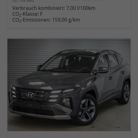
incl. 19% MwSt.
Rückruf
PDF-
Fahrzeug
anfordern
Datei,
drucken,
Verbrauch kombiniert:
7,00 l/100km
Fahrzeugexposé
parken
CO
-Klasse:
F
2
drucken
oder
CO
-Emissionen:
159,00 g/km
2
vergleichen