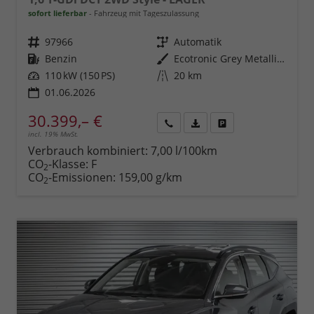
sofort lieferbar
Fahrzeug mit Tageszulassung
Fahrzeugnr.
97966
Getriebe
Automatik
Kraftstoff
Benzin
Außenfarbe
Ecotronic Grey Metallic ()
Leistung
110 kW (150 PS)
Kilometerstand
20 km
01.06.2026
30.399,– €
incl. 19% MwSt.
Rückruf
PDF-
Fahrzeug
anfordern
Datei,
drucken,
Verbrauch kombiniert:
7,00 l/100km
Fahrzeugexposé
parken
CO
-Klasse:
F
2
drucken
oder
CO
-Emissionen:
159,00 g/km
2
vergleichen