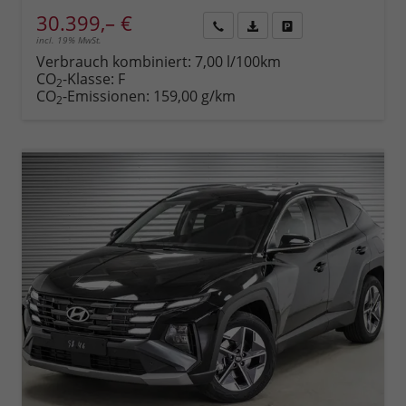
30.399,– €
incl. 19% MwSt.
Rückruf
PDF-
Fahrzeug
anfordern
Datei,
drucken,
Verbrauch kombiniert:
7,00 l/100km
Fahrzeugexposé
parken
CO
-Klasse:
F
2
drucken
oder
CO
-Emissionen:
159,00 g/km
2
vergleichen