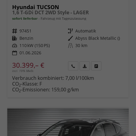
Hyundai TUCSON
1,6 T-GDi DCT 2WD Style - LAGER
sofort lieferbar
Fahrzeug mit Tageszulassung
Fahrzeugnr.
97451
Getriebe
Automatik
Kraftstoff
Benzin
Außenfarbe
Abyss Black Metallic ()
Leistung
110 kW (150 PS)
Kilometerstand
30 km
01.06.2026
30.399,– €
incl. 19% MwSt.
Rückruf
PDF-
Fahrzeug
anfordern
Datei,
drucken,
Verbrauch kombiniert:
7,00 l/100km
Fahrzeugexposé
parken
CO
-Klasse:
F
2
drucken
oder
CO
-Emissionen:
159,00 g/km
2
vergleichen