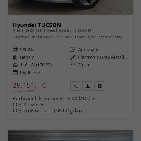
Hyundai TUCSON
1,6 T-GDi DCT 2wd Style - LAGER
unverbindliche Lieferzeit:
20.08.2026
Fahrzeug mit Tageszulassung
Fahrzeugnr.
98024
Getriebe
Automatik
Kraftstoff
Benzin
Außenfarbe
Electronic Grey Metallic ()
Leistung
110 kW (150 PS)
Kilometerstand
20 km
08.08.2026
29.151,– €
incl. 19% MwSt.
Rückruf
PDF-
Fahrzeug
anfordern
Datei,
drucken,
Verbrauch kombiniert:
9,40 l/100km
Fahrzeugexposé
parken
CO
-Klasse:
F
2
drucken
oder
CO
-Emissionen:
158,00 g/km
2
vergleichen