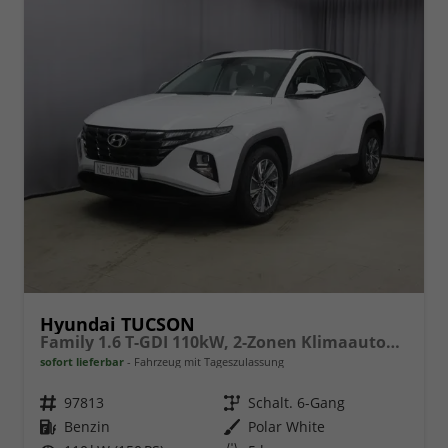
Hyundai TUCSON
Family 1.6 T-GDI 110kW, 2-Zonen Klimaautomatik, Sitzheizung, AppleCarPlay&Android Auto, Freisprecheinrichtung, Radio DAB, Verkehrszeichenerkennung, Rückfahrkamera, eCall Notrufsystem, 17 Zoll Leichtmetallfelgen, uvm.
sofort lieferbar
Fahrzeug mit Tageszulassung
Fahrzeugnr.
97813
Getriebe
Schalt. 6-Gang
Kraftstoff
Benzin
Außenfarbe
Polar White