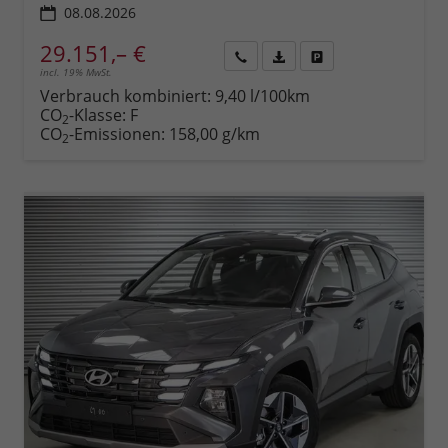
08.08.2026
29.151,– €
incl. 19% MwSt.
Rückruf
PDF-
Fahrzeug
anfordern
Datei,
drucken,
Verbrauch kombiniert:
9,40 l/100km
Fahrzeugexposé
parken
CO
-Klasse:
F
2
drucken
oder
CO
-Emissionen:
158,00 g/km
2
vergleichen