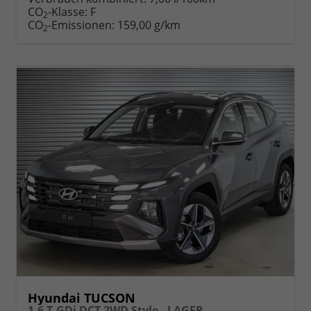
Fahrzeugexposé
parken
CO
-Klasse:
F
2
drucken
oder
CO
-Emissionen:
159,00 g/km
2
vergleichen
Hyundai TUCSON
1,6 T-GDi DCT 2WD Style - LAGER