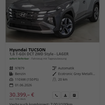
Hyundai TUCSON
1,6 T-GDi DCT 2WD Style - LAGER
sofort lieferbar
Fahrzeug mit Tageszulassung
Fahrzeugnr.
97879
Getriebe
Automatik
Kraftstoff
Benzin
Außenfarbe
Ecotronic Grey Metallic ()
Leistung
110 kW (150 PS)
Kilometerstand
20 km
01.06.2026
30.399,– €
incl. 19% MwSt.
Rückruf
PDF-
Fahrzeug
anfordern
Datei,
drucken,
Verbrauch kombiniert:
7,00 l/100km