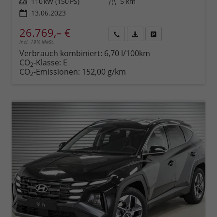
Leistung
110 kW (150 PS)
Kilometerstand
5 km
13.06.2023
26.769,– €
incl. 19% MwSt.
Rückruf
PDF-
Fahrzeug
anfordern
Datei,
drucken,
Verbrauch kombiniert:
6,70 l/100km
Fahrzeugexposé
parken
CO
-Klasse:
E
2
drucken
oder
CO
-Emissionen:
152,00 g/km
2
vergleichen