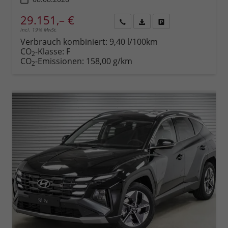
29.151,– €
incl. 19% MwSt.
Rückruf
PDF-
Fahrzeug
anfordern
Datei,
drucken,
Verbrauch kombiniert:
9,40 l/100km
Fahrzeugexposé
parken
CO
-Klasse:
F
2
drucken
oder
CO
-Emissionen:
158,00 g/km
2
vergleichen