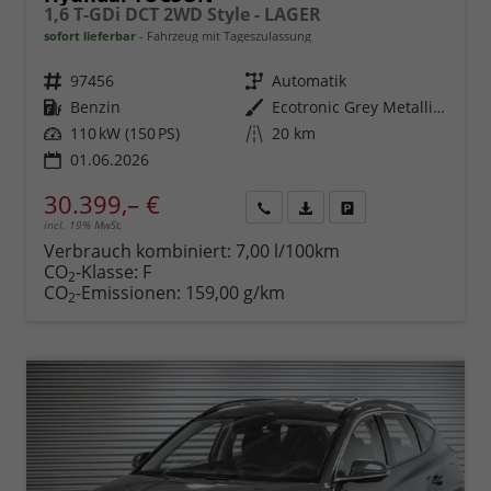
1,6 T-GDi DCT 2WD Style - LAGER
sofort lieferbar
Fahrzeug mit Tageszulassung
Fahrzeugnr.
97456
Getriebe
Automatik
Kraftstoff
Benzin
Außenfarbe
Ecotronic Grey Metallic ()
Leistung
110 kW (150 PS)
Kilometerstand
20 km
01.06.2026
30.399,– €
incl. 19% MwSt.
Rückruf
PDF-
Fahrzeug
anfordern
Datei,
drucken,
Verbrauch kombiniert:
7,00 l/100km
Fahrzeugexposé
parken
CO
-Klasse:
F
2
drucken
oder
CO
-Emissionen:
159,00 g/km
2
vergleichen