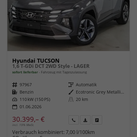
Hyundai TUCSON
1,6 T-GDi DCT 2WD Style - LAGER
sofort lieferbar
Fahrzeug mit Tageszulassung
Fahrzeugnr.
97967
Getriebe
Automatik
Kraftstoff
Benzin
Außenfarbe
Ecotronic Grey Metallic ()
Leistung
110 kW (150 PS)
Kilometerstand
20 km
01.06.2026
30.399,– €
incl. 19% MwSt.
Rückruf
PDF-
Fahrzeug
anfordern
Datei,
drucken,
Verbrauch kombiniert:
7,00 l/100km
Fahrzeugexposé
parken