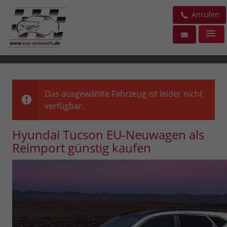
Anrufen
Das ausgewählte Fahrzeug ist leider nicht
verfügbar.
Hyundai Tucson EU-Neuwagen als
Reimport günstig kaufen