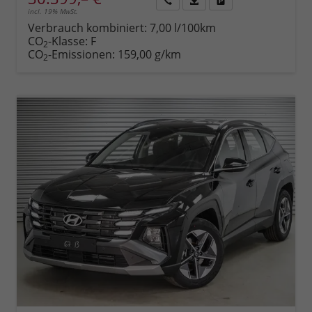
incl. 19% MwSt.
Rückruf
PDF-
Fahrzeug
anfordern
Datei,
drucken,
Verbrauch kombiniert:
7,00 l/100km
Fahrzeugexposé
parken
CO
-Klasse:
F
2
drucken
oder
CO
-Emissionen:
159,00 g/km
2
vergleichen