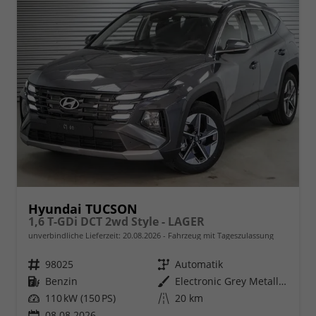
Hyundai TUCSON
1,6 T-GDi DCT 2wd Style - LAGER
unverbindliche Lieferzeit:
20.08.2026
Fahrzeug mit Tageszulassung
Fahrzeugnr.
98025
Getriebe
Automatik
Kraftstoff
Benzin
Außenfarbe
Electronic Grey Metallic ()
Leistung
110 kW (150 PS)
Kilometerstand
20 km
08.08.2026