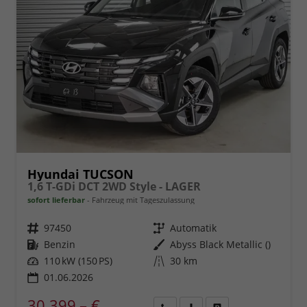
Hyundai TUCSON
1,6 T-GDi DCT 2WD Style - LAGER
sofort lieferbar
Fahrzeug mit Tageszulassung
Fahrzeugnr.
97450
Getriebe
Automatik
Kraftstoff
Benzin
Außenfarbe
Abyss Black Metallic ()
Leistung
110 kW (150 PS)
Kilometerstand
30 km
01.06.2026
30.399,– €