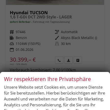
Hyundai TUCSON
1,6 T-GDi DCT 2WD Style - LAGER
sofort lieferbar
Fahrzeug mit Tageszulassung
Fahrzeugnr.
97446
Getriebe
Automatik
Kraftstoff
Benzin
Außenfarbe
Abyss Black Metallic ()
Leistung
110 kW (150 PS)
Kilometerstand
30 km
01.06.2026
30.399,– €
incl. 19% MwSt.
Rückruf
PDF-
Fahrzeug
anfordern
Datei,
drucken,
Verbrauch kombiniert:
7,00 l/100km
Fahrzeugexposé
parken
CO
-Klasse:
F
2
Wir respektieren Ihre Privatsphäre
drucken
oder
CO
-Emissionen:
159,00 g/km
2
vergleichen
Unsere Website setzt Cookies ein, um unsere Dienste
für Sie bereitzustellen. Hierbei berücksichtigen wir Ihre
Auswahl und verarbeiten nur die Daten für Marketing,
Analytics und Personalisierung, für die Sie uns Ihr