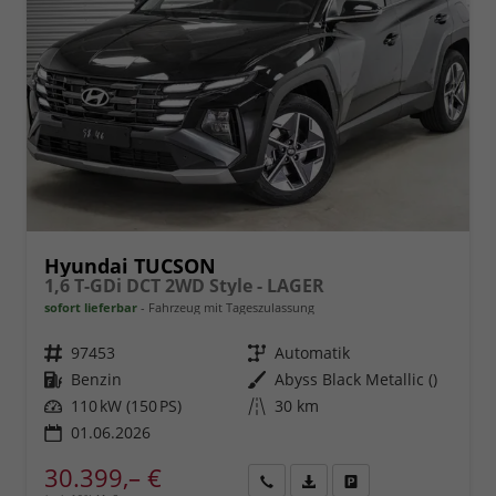
Hyundai TUCSON
1,6 T-GDi DCT 2WD Style - LAGER
sofort lieferbar
Fahrzeug mit Tageszulassung
Fahrzeugnr.
97453
Getriebe
Automatik
Kraftstoff
Benzin
Außenfarbe
Abyss Black Metallic ()
Leistung
110 kW (150 PS)
Kilometerstand
30 km
01.06.2026
30.399,– €