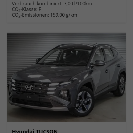
anfordern
Datei,
drucken,
Verbrauch kombiniert:
7,00 l/100km
Fahrzeugexposé
parken
CO
-Klasse:
F
2
drucken
oder
CO
-Emissionen:
159,00 g/km
2
vergleichen
Hyundai TUCSON