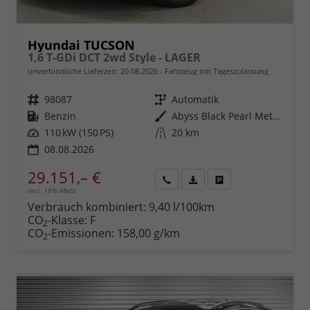
Hyundai TUCSON
1,6 T-GDi DCT 2wd Style - LAGER
unverbindliche Lieferzeit:
20.08.2026
Fahrzeug mit Tageszulassung
Fahrzeugnr.
98087
Getriebe
Automatik
Kraftstoff
Benzin
Außenfarbe
Abyss Black Pearl Metallic ()
Leistung
110 kW (150 PS)
Kilometerstand
20 km
08.08.2026
29.151,– €
incl. 19% MwSt.
Rückruf
PDF-
Fahrzeug
anfordern
Datei,
drucken,
Verbrauch kombiniert:
9,40 l/100km
Fahrzeugexposé
parken
CO
-Klasse:
F
2
drucken
oder
CO
-Emissionen:
158,00 g/km
2
vergleichen