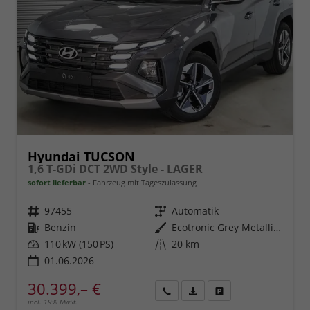
Hyundai TUCSON
1,6 T-GDi DCT 2WD Style - LAGER
sofort lieferbar
Fahrzeug mit Tageszulassung
Fahrzeugnr.
97455
Getriebe
Automatik
Kraftstoff
Benzin
Außenfarbe
Ecotronic Grey Metallic ()
Leistung
110 kW (150 PS)
Kilometerstand
20 km
01.06.2026
30.399,– €
incl. 19% MwSt.
Rückruf
PDF-
Fahrzeug