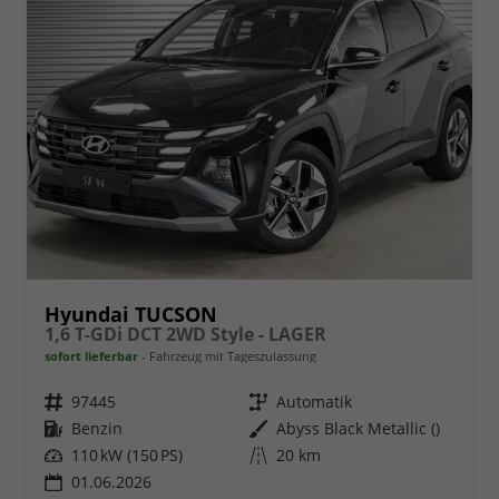
Hyundai TUCSON
1,6 T-GDi DCT 2WD Style - LAGER
sofort lieferbar
Fahrzeug mit Tageszulassung
Fahrzeugnr.
97445
Getriebe
Automatik
Kraftstoff
Benzin
Außenfarbe
Abyss Black Metallic ()
Leistung
110 kW (150 PS)
Kilometerstand
20 km
01.06.2026