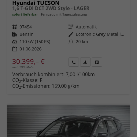
Hyundai TUCSON
1,6 T-GDi DCT 2WD Style - LAGER
sofort lieferbar
Fahrzeug mit Tageszulassung
Fahrzeugnr.
97454
Getriebe
Automatik
Kraftstoff
Benzin
Außenfarbe
Ecotronic Grey Metallic ()
Leistung
110 kW (150 PS)
Kilometerstand
20 km
01.06.2026
30.399,– €
incl. 19% MwSt.
Rückruf
PDF-
Fahrzeug
anfordern
Datei,
drucken,
Verbrauch kombiniert:
7,00 l/100km
Fahrzeugexposé
parken
CO
-Klasse:
F
2
drucken
oder
CO
-Emissionen:
159,00 g/km
2
vergleichen