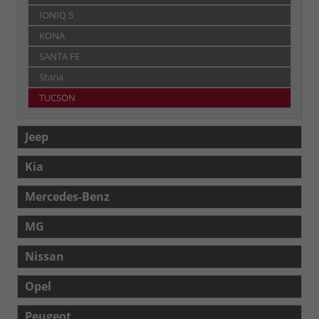
IONIQ 5
KONA
SANTA FE
Staria
TUCSON
Jeep
Kia
Mercedes-Benz
MG
Nissan
Opel
Peugeot