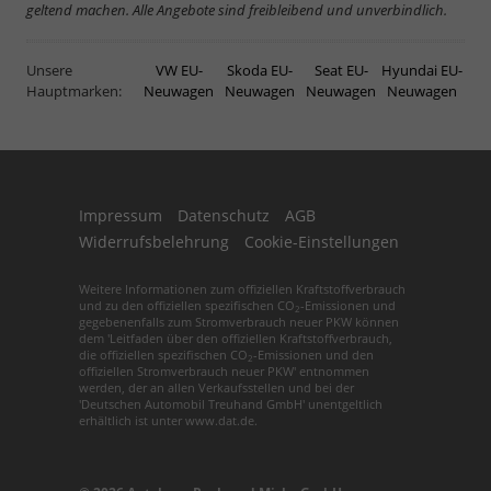
geltend machen. Alle Angebote sind freibleibend und unverbindlich.
Unsere
VW EU-
Skoda EU-
Seat EU-
Hyundai EU-
Hauptmarken:
Neuwagen
Neuwagen
Neuwagen
Neuwagen
Impressum
Datenschutz
AGB
Widerrufsbelehrung
Cookie-Einstellungen
Weitere Informationen zum offiziellen Kraftstoffverbrauch
und zu den offiziellen spezifischen CO
-Emissionen und
2
gegebenenfalls zum Stromverbrauch neuer PKW können
dem 'Leitfaden über den offiziellen Kraftstoffverbrauch,
die offiziellen spezifischen CO
-Emissionen und den
2
offiziellen Stromverbrauch neuer PKW' entnommen
werden, der an allen Verkaufsstellen und bei der
'Deutschen Automobil Treuhand GmbH' unentgeltlich
erhältlich ist unter www.dat.de.