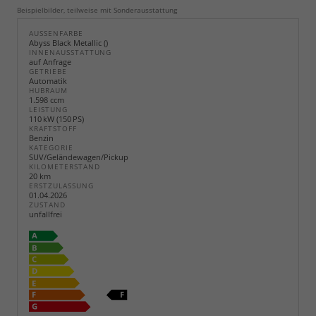
Beispielbilder, teilweise mit Sonderausstattung
AUSSENFARBE
Abyss Black Metallic ()
INNENAUSSTATTUNG
auf Anfrage
GETRIEBE
Automatik
HUBRAUM
1.598 ccm
LEISTUNG
110 kW (150 PS)
KRAFTSTOFF
Benzin
KATEGORIE
SUV/Geländewagen/Pickup
KILOMETERSTAND
20 km
ERSTZULASSUNG
01.04.2026
ZUSTAND
unfallfrei