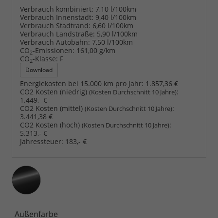
Verbrauch kombiniert:
7,10 l/100km
Verbrauch Innenstadt:
9,40 l/100km
Verbrauch Stadtrand:
6,60 l/100km
Verbrauch Landstraße:
5,90 l/100km
Verbrauch Autobahn:
7,50 l/100km
CO
-Emissionen:
161,00 g/km
2
CO
-Klasse:
F
2
Download
Energiekosten bei 15.000 km pro Jahr:
1.857,36 €
CO2 Kosten (niedrig)
:
(Kosten Durchschnitt 10 Jahre)
1.449,- €
CO2 Kosten (mittel)
:
(Kosten Durchschnitt 10 Jahre)
3.441,38 €
CO2 Kosten (hoch)
:
(Kosten Durchschnitt 10 Jahre)
5.313,- €
Jahressteuer:
183,- €
Außenfarbe