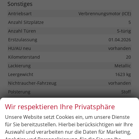
Sonstiges
Antriebsart
Verbrennungsmotor (ICE)
Anzahl Sitzplätze
5
Anzahl Türen
5-türig
Erstzulassung
01.04.2026
HU/AU neu
vorhanden
Kilometerstand
20
Lackierung
Metallic
Leergewicht
1623 kg
Nichtraucher-Fahrzeug
vorhanden
Polsterung
Stoff
Tageszulassung
vorhanden
Wir respektieren Ihre Privatsphäre
Zustand
unfallfrei
Unsere Website setzt Cookies ein, um unsere Dienste
Zustand, Beschaffenheit
Scheckheftgepflegt
für Sie bereitzustellen. Hierbei berücksichtigen wir Ihre
Zustand, Fahrfähigkeit
fahrtauglich
Auswahl und verarbeiten nur die Daten für Marketing,