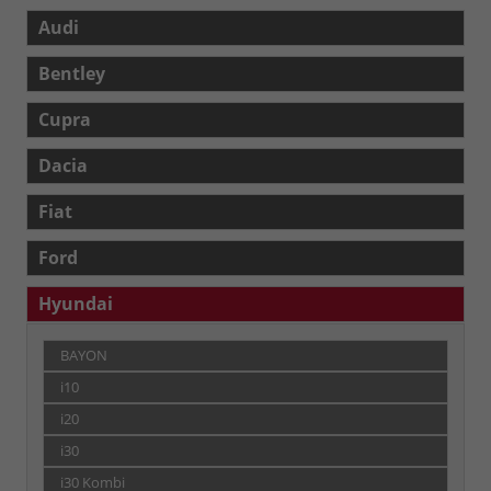
Audi
Bentley
Cupra
Dacia
Fiat
Ford
Hyundai
BAYON
i10
i20
i30
i30 Kombi