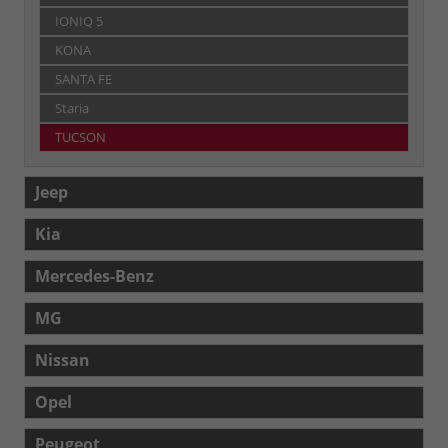
IONIQ 5
KONA
SANTA FE
Staria
TUCSON
Jeep
Kia
Mercedes-Benz
MG
Nissan
Opel
Peugeot