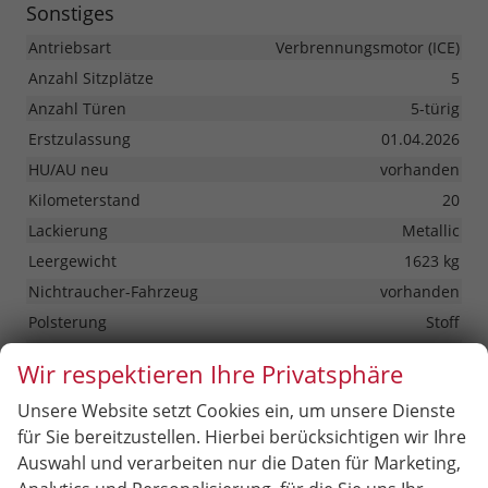
Sonstiges
Antriebsart
Verbrennungsmotor (ICE)
Anzahl Sitzplätze
5
Anzahl Türen
5-türig
Erstzulassung
01.04.2026
HU/AU neu
vorhanden
Kilometerstand
20
Lackierung
Metallic
Leergewicht
1623 kg
Nichtraucher-Fahrzeug
vorhanden
Polsterung
Stoff
Tageszulassung
vorhanden
Wir respektieren Ihre Privatsphäre
Zustand
unfallfrei
Unsere Website setzt Cookies ein, um unsere Dienste
Zustand, Beschaffenheit
Scheckheftgepflegt
für Sie bereitzustellen. Hierbei berücksichtigen wir Ihre
Zustand, Fahrfähigkeit
fahrtauglich
Auswahl und verarbeiten nur die Daten für Marketing,