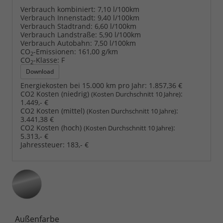
Verbrauch kombiniert:
7,10 l/100km
Verbrauch Innenstadt:
9,40 l/100km
Verbrauch Stadtrand:
6,60 l/100km
Verbrauch Landstraße:
5,90 l/100km
Verbrauch Autobahn:
7,50 l/100km
CO
-Emissionen:
161,00 g/km
2
CO
-Klasse:
F
2
Download
Energiekosten bei 15.000 km pro Jahr:
1.857,36 €
CO2 Kosten (niedrig)
:
(Kosten Durchschnitt 10 Jahre)
1.449,- €
CO2 Kosten (mittel)
:
(Kosten Durchschnitt 10 Jahre)
3.441,38 €
CO2 Kosten (hoch)
:
(Kosten Durchschnitt 10 Jahre)
5.313,- €
Jahressteuer:
183,- €
Außenfarbe