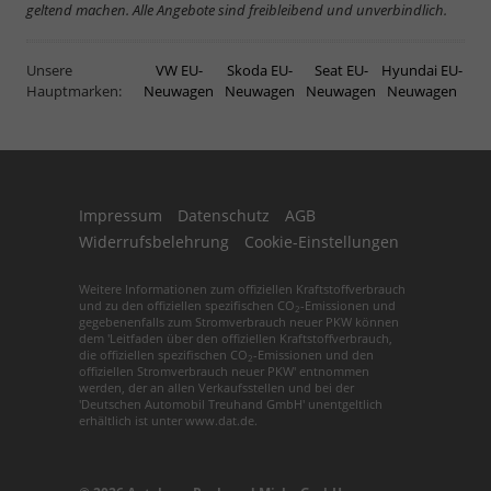
geltend machen. Alle Angebote sind freibleibend und unverbindlich.
Unsere
VW EU-
Skoda EU-
Seat EU-
Hyundai EU-
Hauptmarken:
Neuwagen
Neuwagen
Neuwagen
Neuwagen
Impressum
Datenschutz
AGB
Widerrufsbelehrung
Cookie-Einstellungen
Weitere Informationen zum offiziellen Kraftstoffverbrauch
und zu den offiziellen spezifischen CO
-Emissionen und
2
gegebenenfalls zum Stromverbrauch neuer PKW können
dem 'Leitfaden über den offiziellen Kraftstoffverbrauch,
die offiziellen spezifischen CO
-Emissionen und den
2
offiziellen Stromverbrauch neuer PKW' entnommen
werden, der an allen Verkaufsstellen und bei der
'Deutschen Automobil Treuhand GmbH' unentgeltlich
erhältlich ist unter www.dat.de.