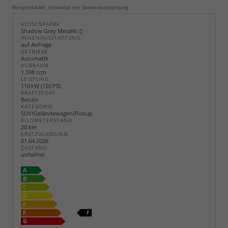
Beispielbilder, teilweise mit Sonderausstattung
AUSSENFARBE
Shadow Grey Metallic ()
INNENAUSSTATTUNG
auf Anfrage
GETRIEBE
Automatik
HUBRAUM
1.598 ccm
LEISTUNG
110 kW (150 PS)
KRAFTSTOFF
Benzin
KATEGORIE
SUV/Geländewagen/Pickup
KILOMETERSTAND
20 km
ERSTZULASSUNG
01.04.2026
ZUSTAND
unfallfrei