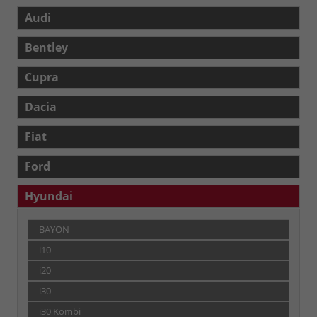
Audi
Bentley
Cupra
Dacia
Fiat
Ford
Hyundai
BAYON
i10
i20
i30
i30 Kombi