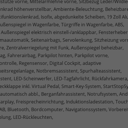
stütze vorne, Mittelarmlehne vorne, Sitzbezug Leder/Wildle
Lenkrad höhenverstellbar, Ambiente-Beleuchtung, Beheizbar
ifunktionslenkrad, Isofix, abgedunkelte Scheiben, 19 Zoll Al
Außenspiegel in Wagenfarbe, Türgriffe in Wagenfarbe, ABS,
 Außenspiegel elektrisch einstell-/anklappbar, Fensterheber
limaautomatik, Seitenairbags, Servolenkung, Sitzheizung vor
e, Zentralverriegelung mit Funk, Außenspiegel beheizbar,
ag, Fahrerairbag, Parkpilot hinten, Parkpilot vorne,
ntrolle, Regensensor, Digital Cockpit, adaptive
eitsregelanlage, Notbremsassistent, Spurhalteassistent,
istent, LED-Scheinwerfer, LED-Tagfahrlicht, Rückfahrkamera
eckklappe inkl. Virtual Pedal, Smart-Key-System, StartStopS
 automatisch abbl., Berganfahrassistent, Notrufsystem, And
arplay, Freisprecheinrichtung, Induktionsladestation, Touc
AB, Bluetooth, Bordcomputer, Navigationssystem, Vorbere
lung, LED-Rückleuchten,