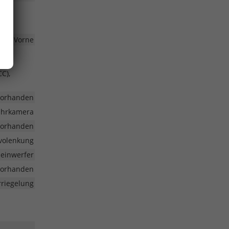
bags Vorne
ity-
C),
vorhanden
fahrkamera
vorhanden
volenkung
heinwerfer
vorhanden
rriegelung