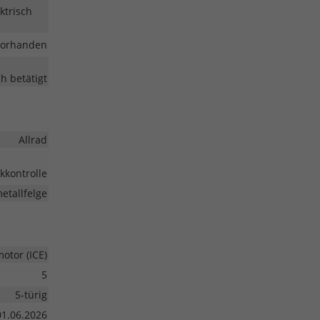
ktrisch
vorhanden
h betätigt
Allrad
kkontrolle
etallfelge
tor (ICE)
5
5-türig
01.06.2026