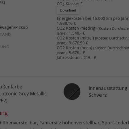
PS)
CO
-Klasse:
F
2
Download
Energiekosten bei 15.000 km pro Jahr
1.988,16 €
ewagen/Pickup
CO2 Kosten (niedrig)
(Kosten Durchschn
:
1.548,- €
Jahre)
STAND
CO2 Kosten (mittel)
(Kosten Durchschni
:
3.676,50 €
Jahre)
SUNG
CO2 Kosten (hoch)
(Kosten Durchschnit
:
5.676,- €
Jahre)
Jahressteuer:
215,- €
Innenausstattung
ußenfarbe
Innenausstattung
cotronic Grey Metallic
Schwarz
PE2)
ung
 höhenverstellbar, Fahrersitz höhenverstellbar, Sport-Leder