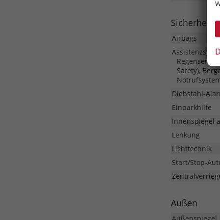
w
Sicherheit 
Airbags
D
Assistenzsyst
Regensensor,
Safety), Ber
Notrufsyste
Diebstahl-Ala
Einparkhilfe
Innenspiegel 
Lenkung
Lichttechnik
Start/Stop-Aut
Zentralverrieg
Außen
Außenspiegel