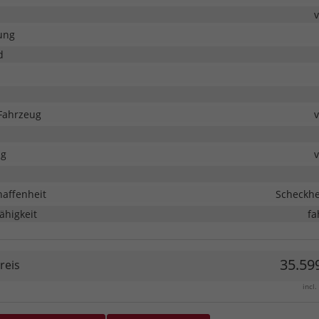
ung
d
Fahrzeug
ng
haffenheit
Scheckhe
ähigkeit
fa
35.599
reis
incl