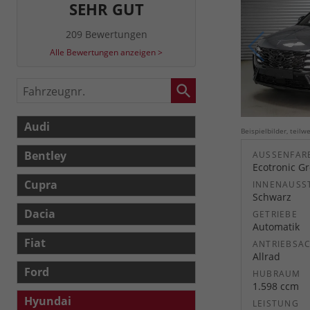
SEHR GUT
209 Bewertungen
Alle Bewertungen anzeigen >
Fahrzeugnr.
Audi
Beispielbilder, teil
Bentley
AUSSENFARB
Ecotronic Gr
Cupra
INNENAUSS
Schwarz
Dacia
GETRIEBE
Automatik
Fiat
ANTRIEBSA
Allrad
Ford
HUBRAUM
1.598 ccm
Hyundai
LEISTUNG