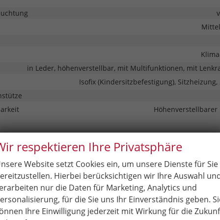
euchtung
Mitte
Klima
in Leder, höhenverstellbar, mit Multifunktionen, mit Lenk
Isofix (Kindersitzbefestigung), Sitzheizung,
nstütze
barkeit
Höhenverstellbarer 
nt & Kommunikation
Wir respektieren Ihre Privatsphäre
Schnittstelle USB, Digitalradio DAB, Android Auto, Apple CarPlay, T
nsere Website setzt Cookies ein, um unsere Dienste für Sie
ereitzustellen. Hierbei berücksichtigen wir Ihre Auswahl un
erarbeiten nur die Daten für Marketing, Analytics und
stem
Navigation, Navigation
ersonalisierung, für die Sie uns Ihr Einverständnis geben. Si
Freisprecheinrichtung, Bluetooth, Induktionsladen für S
önnen Ihre Einwilligung jederzeit mit Wirkung für die Zukunf
Kombiinstrument (Virtual Cockpit)