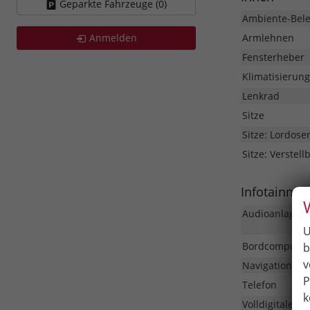
Geparkte Fahrzeuge (
0
)
Ambiente-Bel
Anmelden
Armlehnen
Fensterheber
Klimatisierung
Lenkrad
Sitze
Sitze: Lordose
Sitze: Verstell
Infotainme
Audioanlage
U
Bordcomputer
b
v
Navigationssy
P
Telefon
k
Volldigitales 