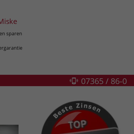
Miske
len sparen
ergarantie
07365 / 86-0