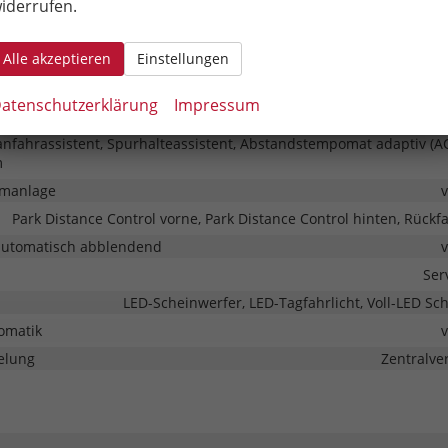
iderrufen.
& Assistenz
Alle akzeptieren
Einstellungen
Seitenair
atenschutzerklärung
Impressum
eme
 Tempomat, Tempomat mit Lenkradkontrolle, Notbremsassistent (C
ganfahrassistent, Spurhalteassistent, Abstandstempomat adaptiv (AC
m
rmanlage
Park Distance Control vorne, Park Distance Control hinten, Rück
automatisch abblendend
Ser
LED-Scheinwerfer, LED-Tagfahrlicht, Voll-LED Sc
omatik
elung
Zentralve