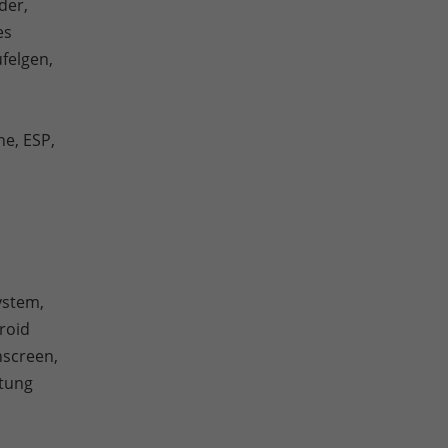
der,
es
ufelgen,
ne, ESP,
,
ystem,
roid
hscreen,
itung