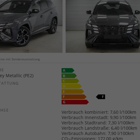
weise mit Sonderausstattung
E
ey Metallic (PE2)
TATTUNG
CHSE
Verbrauch kombiniert:
7,60 l/100km
Verbrauch Innenstadt:
9,90 l/100km
Verbrauch Stadtrand:
7,30 l/100km
Verbrauch Landstraße:
6,40 l/100km
Verbrauch Autobahn:
7,90 l/100km
CO
-Emissionen:
172,00 g/km
2