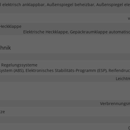
 elektrisch anklappbar, Außenspiegel beheizbar, Außenspiegel ele
Heckklappe
Elektrische Heckklappe, Gepäckraumklappe automatisc
chnik
d Regelungssysteme
system (ABS), Elektronisches Stabilitäts-Programm (ESP), Reifendruc
Leichtm
Verbrennungsmo
tze