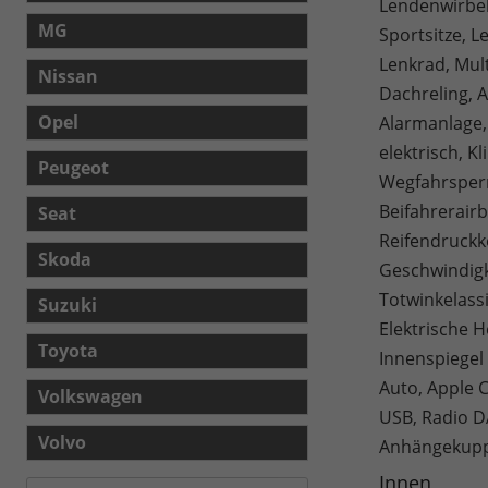
Lendenwirbel
MG
Sportsitze, 
Lenkrad, Mult
Nissan
Dachreling, 
Opel
Alarmanlage,
elektrisch, K
Peugeot
Wegfahrsperr
Beifahrerairb
Seat
Reifendruckko
Skoda
Geschwindigk
Totwinkelass
Suzuki
Elektrische H
Toyota
Innenspiegel
Auto, Apple C
Volkswagen
USB, Radio D
Volvo
Anhängekupp
Innen