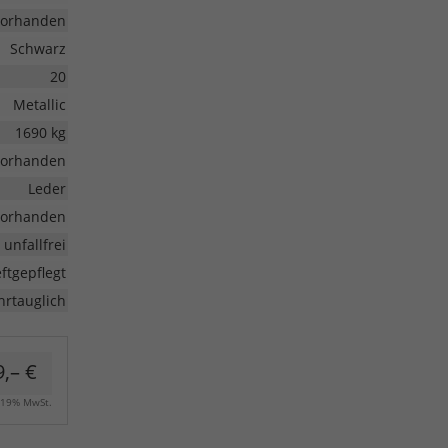
vorhanden
Schwarz
20
Metallic
1690 kg
vorhanden
Leder
vorhanden
unfallfrei
ftgepflegt
hrtauglich
,– €
. 19% MwSt.