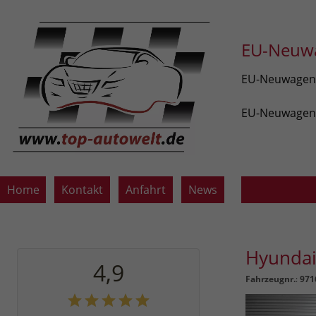
EU-Neuwa
EU-Neuwagen v
EU-Neuwagen z
Home
Kontakt
Anfahrt
News
Hyunda
4,9
Fahrzeugnr.
:
971