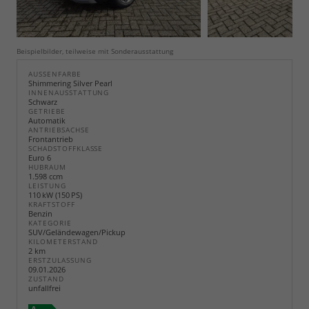
Beispielbilder, teilweise mit Sonderausstattung
AUSSENFARBE
Shimmering Silver Pearl
INNENAUSSTATTUNG
Schwarz
GETRIEBE
Automatik
ANTRIEBSACHSE
Frontantrieb
SCHADSTOFFKLASSE
Euro 6
HUBRAUM
1.598 ccm
LEISTUNG
110 kW (150 PS)
KRAFTSTOFF
Benzin
KATEGORIE
SUV/Geländewagen/Pickup
KILOMETERSTAND
2 km
ERSTZULASSUNG
09.01.2026
ZUSTAND
unfallfrei