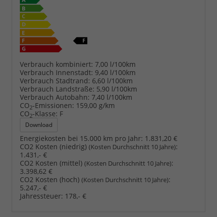
Verbrauch kombiniert:
7,00 l/100km
Verbrauch Innenstadt:
9,40 l/100km
Verbrauch Stadtrand:
6,60 l/100km
Verbrauch Landstraße:
5,90 l/100km
Verbrauch Autobahn:
7,40 l/100km
CO
-Emissionen:
159,00 g/km
2
CO
-Klasse:
F
2
Download
Energiekosten bei 15.000 km pro Jahr:
1.831,20 €
CO2 Kosten (niedrig)
:
(Kosten Durchschnitt 10 Jahre)
1.431,- €
CO2 Kosten (mittel)
:
(Kosten Durchschnitt 10 Jahre)
3.398,62 €
CO2 Kosten (hoch)
:
(Kosten Durchschnitt 10 Jahre)
5.247,- €
Jahressteuer:
178,- €