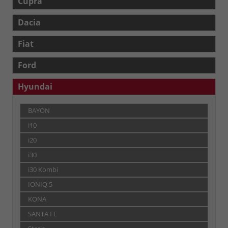
Cupra
Dacia
Fiat
Ford
Hyundai
BAYON
i10
i20
i30
i30 Kombi
IONIQ 5
KONA
SANTA FE