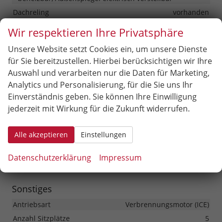
Dachreling
vorhanden
Scheiben, Verglasung
Wir respektieren Ihre Privatsphäre
Getönte Scheiben, Privacy Glass (Heckscheibe und
hintere Seitenscheiben abgedunkelt)
Unsere Website setzt Cookies ein, um unsere Dienste
für Sie bereitzustellen. Hierbei berücksichtigen wir Ihre
Räder & Technik
Auswahl und verarbeiten nur die Daten für Marketing,
Analytics und Personalisierung, für die Sie uns Ihr
Antriebsachse
Frontantrieb
Einverständnis geben. Sie können Ihre Einwilligung
Bremsen
Elektronische Parkbremse
jederzeit mit Wirkung für die Zukunft widerrufen.
Fahrwerk- und Regelungssysteme
Antiblockiersystem (ABS), Elektronisches Stabilitäts-
Programm (ESP), Reifendruckkontrolle
Alle akzeptieren
Einstellungen
Felgengröße
18 Zoll
Datenschutzerklärung
Impressum
Felgentyp
Leichtmetallfelge
Sonstiges
Antriebsart
Verbrennungsmotor (ICE)
Anzahl Sitzplätze
5