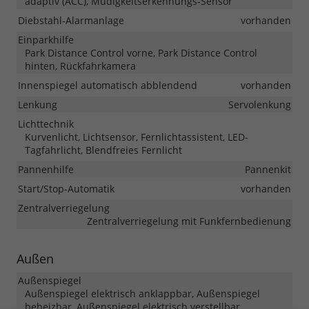
adaptiv (ACC), Müdigkeitserkennungs-Sensor
Diebstahl-Alarmanlage
vorhanden
Einparkhilfe
Park Distance Control vorne, Park Distance Control
hinten, Rückfahrkamera
Innenspiegel automatisch abblendend
vorhanden
Lenkung
Servolenkung
Lichttechnik
Kurvenlicht, Lichtsensor, Fernlichtassistent, LED-
Tagfahrlicht, Blendfreies Fernlicht
Pannenhilfe
Pannenkit
Start/Stop-Automatik
vorhanden
Zentralverriegelung
Zentralverriegelung mit Funkfernbedienung
Außen
Außenspiegel
Außenspiegel elektrisch anklappbar, Außenspiegel
beheizbar, Außenspiegel elektrisch verstellbar