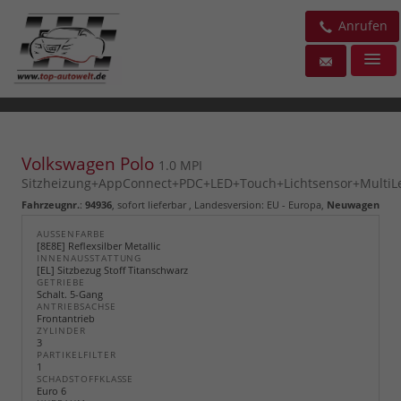
Anrufen
Volkswagen Polo
1.0 MPI
Sitzheizung+AppConnect+PDC+LED+Touch+Lichtsensor+MultiL
Fahrzeugnr.
:
94936
,
sofort lieferbar
, Landesversion: EU - Europa,
Neuwagen
AUSSENFARBE
[8E8E] Reflexsilber Metallic
INNENAUSSTATTUNG
[EL] Sitzbezug Stoff Titanschwarz
GETRIEBE
Schalt. 5-Gang
ANTRIEBSACHSE
Frontantrieb
ZYLINDER
3
PARTIKELFILTER
1
SCHADSTOFFKLASSE
Euro 6