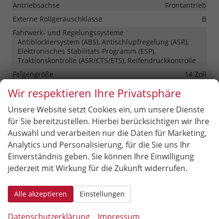
Antriebsachse
Frontantrieb
Externe Rollgeräuschklasse
B
Fahrwerk- und Regelungssysteme
Antiblockiersystem (ABS), Antischlupfregelung (ASR),
Elektronisches Stabilitäts-Programm (ESP),
Traktionskontrolle (ASR/CTS/ETS), Reifendruckkontrolle
Felgengröße
14 Zoll
Felgentyp
Stahlfelge
Wir respektieren Ihre Privatsphäre
Lautstärke externes Rollgeräusch der Reifen
70 dB
Unsere Website setzt Cookies ein, um unsere Dienste
Reifen-Geschwindigkeitsindex
H
für Sie bereitzustellen. Hierbei berücksichtigen wir Ihre
Reifen-Kraftstoffeffizienzklasse
C
Auswahl und verarbeiten nur die Daten für Marketing,
Reifen-Nasshaftungsklasse
A
Analytics und Personalisierung, für die Sie uns Ihr
Einverständnis geben. Sie können Ihre Einwilligung
Reifenbezeichnung
ContiPremiumContact 5
jederzeit mit Wirkung für die Zukunft widerrufen.
Reifengröße vorne
185/70 R14
Reifenhersteller
Continental
Alle akzeptieren
Einstellungen
Reifentyp
Sommerreifen
Tragfähigkeitsindex
88
Datenschutzerklärung
Impressum