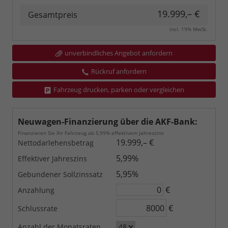
19.999,– €
Gesamtpreis
incl. 19% MwSt.
unverbindliches Angebot anfordern
Rückruf anfordern
Fahrzeug drucken, parken oder vergleichen
Neuwagen-Finanzierung über die AKF-Bank:
Finanzieren Sie Ihr Fahrzeug ab 5,99% effektivem Jahreszins
19.999,– €
Nettodarlehensbetrag
5,99%
Effektiver Jahreszins
5,95%
Gebundener Sollzinssatz
€
Anzahlung
€
Schlussrate
Anzahl der Monatsraten