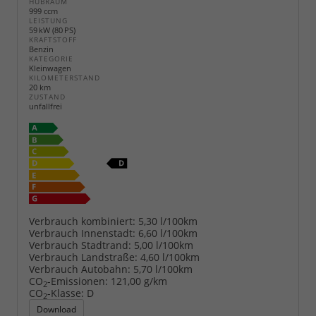
HUBRAUM
999 ccm
LEISTUNG
59 kW (80 PS)
KRAFTSTOFF
Benzin
KATEGORIE
Kleinwagen
KILOMETERSTAND
20 km
ZUSTAND
unfallfrei
Verbrauch kombiniert:
5,30 l/100km
Verbrauch Innenstadt:
6,60 l/100km
Verbrauch Stadtrand:
5,00 l/100km
Verbrauch Landstraße:
4,60 l/100km
Verbrauch Autobahn:
5,70 l/100km
CO
-Emissionen:
121,00 g/km
2
CO
-Klasse:
D
2
Download