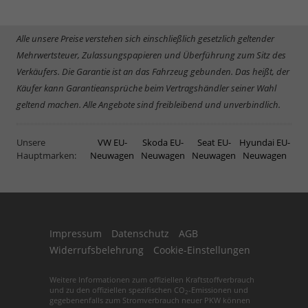
Alle unsere Preise verstehen sich einschließlich gesetzlich geltender
Mehrwertsteuer, Zulassungspapieren und Überführung zum Sitz des
Verkäufers. Die Garantie ist an das Fahrzeug gebunden. Das heißt, der
Käufer kann Garantieansprüche beim Vertragshändler seiner Wahl
geltend machen. Alle Angebote sind freibleibend und unverbindlich.
Unsere
VW EU-
Skoda EU-
Seat EU-
Hyundai EU-
Hauptmarken:
Neuwagen
Neuwagen
Neuwagen
Neuwagen
Impressum
Datenschutz
AGB
Widerrufsbelehrung
Cookie-Einstellungen
Weitere Informationen zum offiziellen Kraftstoffverbrauch
und zu den offiziellen spezifischen CO
-Emissionen und
2
gegebenenfalls zum Stromverbrauch neuer PKW können