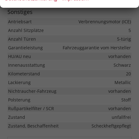
Sonstiges
Antriebsart
Verbrennungsmotor (ICE)
Anzahl Sitzplätze
5
Anzahl Türen
5-türig
Garantieleistung
Fahrzeuggarantie vom Hersteller
HU/AU neu
vorhanden
Innenausstattung
Schwarz
Kilometerstand
20
Lackierung
Metallic
Nichtraucher-Fahrzeug
vorhanden
Polsterung
Stoff
Rußpartikelfilter / SCR
vorhanden
Zustand
unfallfrei
Zustand, Beschaffenheit
Scheckheftgepflegt