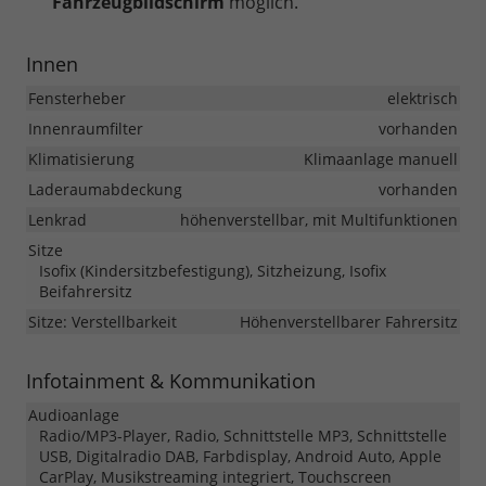
Fahrzeugbildschirm
möglich.
Innen
Fensterheber
elektrisch
Innenraumfilter
vorhanden
Klimatisierung
Klimaanlage manuell
Laderaumabdeckung
vorhanden
Lenkrad
höhenverstellbar, mit Multifunktionen
Sitze
Isofix (Kindersitzbefestigung), Sitzheizung, Isofix
Beifahrersitz
Sitze: Verstellbarkeit
Höhenverstellbarer Fahrersitz
Infotainment & Kommunikation
Audioanlage
Radio/MP3-Player, Radio, Schnittstelle MP3, Schnittstelle
USB, Digitalradio DAB, Farbdisplay, Android Auto, Apple
CarPlay, Musikstreaming integriert, Touchscreen