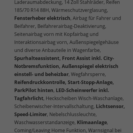
Laderaumabdeckung, 14 Zoll Stahlräder, Reifen
185/70 R14 88H, Wärmeschutzverglasung,
Fensterheber elektrisch
, Airbag für Fahrer und
Beifahrer, Beifahrerairbag-Deaktivierung,
Seitenairbag vorn mit Kopfairbag und
Interaktionsairbag vorn, Außenspiegelgehäuse
und diverse Anbauteile in Wagenfarbe,
Spurhalteassistent, Front Assist inkl. City-
Notbremsfunktion, Außenspiegel elektrisch
einstell- und beheizbar
, Wegfahrsperre,
Reifendruckkontrolle, Start-Stopp-Anlage,
ParkPilot hinten
,
LED-Scheinwerfer inkl.
Tagfahrlicht
, Heckscheiben Wisch-Waschanlage,
Scheibenwischer-Intervallschaltung,
Lichtsensor,
Speed-Limiter
, Nebelschlussleuchte,
Waschwasserstandanzeige,
Klimaanlage
,
Coming/Leaving Home Funktion, Warnsignal bei