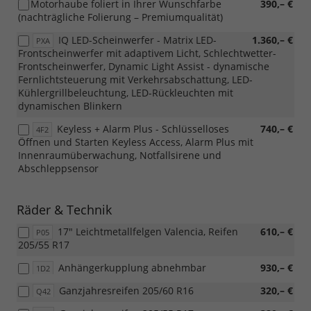
Motorhaube foliert in Ihrer Wunschfarbe
390,– €
(nachträgliche Folierung – Premiumqualität)
IQ LED-Scheinwerfer - Matrix LED-
1.360,– €
PXA
Frontscheinwerfer mit adaptivem Licht, Schlechtwetter-
Frontscheinwerfer, Dynamic Light Assist - dynamische
Fernlichtsteuerung mit Verkehrsabschattung, LED-
Kühlergrillbeleuchtung, LED-Rückleuchten mit
dynamischen Blinkern
Keyless + Alarm Plus - Schlüsselloses
740,– €
4F2
Öffnen und Starten Keyless Access, Alarm Plus mit
Innenraumüberwachung, Notfallsirene und
Abschleppsensor
Räder & Technik
17" Leichtmetallfelgen Valencia, Reifen
610,– €
P05
205/55 R17
Anhängerkupplung abnehmbar
930,– €
1D2
Ganzjahresreifen 205/60 R16
320,– €
Q42