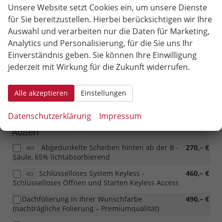
Rückfahrkamera Rear Assist (nur bei ZBB,
370,– €
Unsere Website setzt Cookies ein, um unsere Dienste
KA1
ZBD oder ZCB)
für Sie bereitzustellen. Hierbei berücksichtigen wir Ihre
Auswahl und verarbeiten nur die Daten für Marketing,
Park Assist - Unterstützung beim Ein- und
240,– €
7X5
Ausparken des Fahrzeugs
Analytics und Personalisierung, für die Sie uns Ihr
Einverständnis geben. Sie können Ihre Einwilligung
Paket Sichtbarkeit - automatisch
250,– €
PLC
jederzeit mit Wirkung für die Zukunft widerrufen.
abblendbarer Innenrückspiegel, Regensensor, Coming &
Leaving Home Funktion
Alle akzeptieren
Einstellungen
Alarmanlage Plus mit
350,– €
WD1
Innenraumüberwachung und Abschleppschutz
Datenschutzerklärung
Impressum
Außen
Abgedunkelte Scheiben hinten ab der B -
270,– €
4KF
Säule, 65% lichtabsorbierend
Schlüsselloses System Keyless -
460,– €
4I3
Schlüsselloses Öffnen und Starten Keyless Access
Dachfolierung in Ihrer Wunschfarbe
490,– €
(nachträgliche Folierung – Premiumqualität)