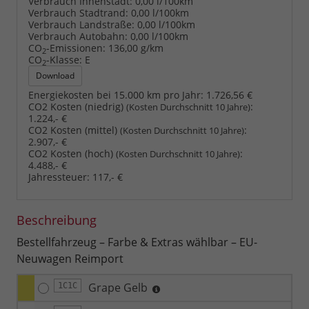
Verbrauch Innenstadt:
0,00 l/100km
Verbrauch Stadtrand:
0,00 l/100km
Verbrauch Landstraße:
0,00 l/100km
Verbrauch Autobahn:
0,00 l/100km
CO
-Emissionen:
136,00 g/km
2
CO
-Klasse:
E
2
Download
Energiekosten bei 15.000 km pro Jahr:
1.726,56 €
CO2 Kosten (niedrig)
:
(Kosten Durchschnitt 10 Jahre)
1.224,- €
CO2 Kosten (mittel)
:
(Kosten Durchschnitt 10 Jahre)
2.907,- €
CO2 Kosten (hoch)
:
(Kosten Durchschnitt 10 Jahre)
4.488,- €
Jahressteuer:
117,- €
Beschreibung
Bestellfahrzeug – Farbe & Extras wählbar – EU-
Neuwagen Reimport
Grape Gelb
1C1C