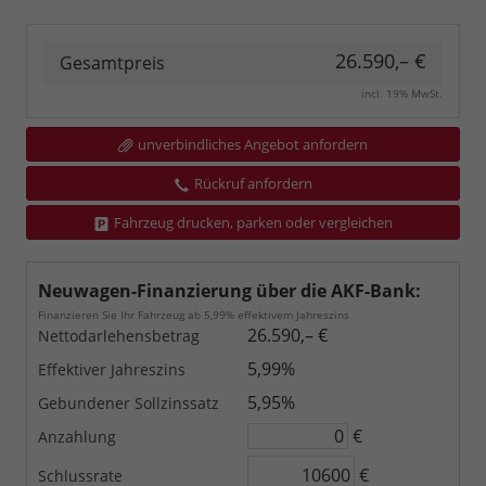
26.590,– €
Gesamtpreis
incl. 19% MwSt.
unverbindliches Angebot anfordern
Rückruf anfordern
Fahrzeug drucken, parken oder vergleichen
Neuwagen-Finanzierung über die AKF-Bank:
Finanzieren Sie Ihr Fahrzeug ab 5,99% effektivem Jahreszins
26.590,– €
Nettodarlehensbetrag
5,99%
Effektiver Jahreszins
5,95%
Gebundener Sollzinssatz
€
Anzahlung
€
Schlussrate