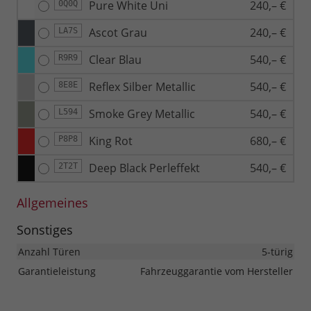
Pure White Uni
240,– €
0Q0Q
Ascot Grau
240,– €
LA7S
Clear Blau
540,– €
R9R9
Reflex Silber Metallic
540,– €
8E8E
Smoke Grey Metallic
540,– €
L594
King Rot
680,– €
P8P8
Deep Black Perleffekt
540,– €
2T2T
Allgemeines
Sonstiges
Anzahl Türen
5-türig
Garantieleistung
Fahrzeuggarantie vom Hersteller