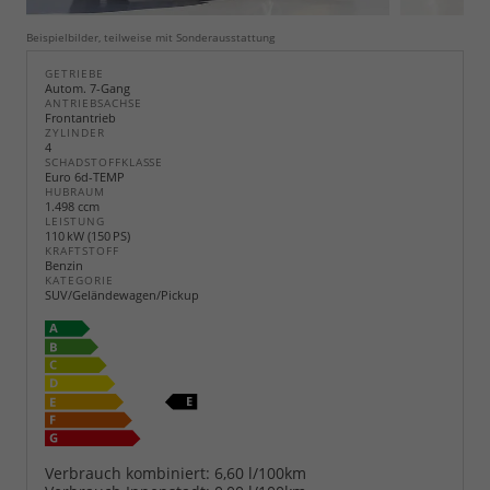
Beispielbilder, teilweise mit Sonderausstattung
GETRIEBE
Autom. 7-Gang
ANTRIEBSACHSE
Frontantrieb
ZYLINDER
4
SCHADSTOFFKLASSE
Euro 6d-TEMP
HUBRAUM
1.498 ccm
LEISTUNG
110 kW (150 PS)
KRAFTSTOFF
Benzin
KATEGORIE
SUV/Geländewagen/Pickup
Verbrauch kombiniert:
6,60 l/100km