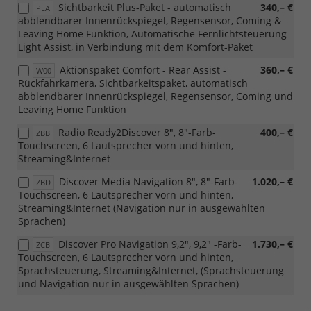
Sichtbarkeit Plus-Paket - automatisch
340,– €
PLA
abblendbarer Innenrückspiegel, Regensensor, Coming &
Leaving Home Funktion, Automatische Fernlichtsteuerung
Light Assist, in Verbindung mit dem Komfort-Paket
Aktionspaket Comfort - Rear Assist -
360,– €
W00
Rückfahrkamera, Sichtbarkeitspaket, automatisch
abblendbarer Innenrückspiegel, Regensensor, Coming und
Leaving Home Funktion
Radio Ready2Discover 8", 8"-Farb-
400,– €
ZBB
Touchscreen, 6 Lautsprecher vorn und hinten,
Streaming&Internet
Discover Media Navigation 8", 8"-Farb-
1.020,– €
ZBD
Touchscreen, 6 Lautsprecher vorn und hinten,
Streaming&Internet (Navigation nur in ausgewählten
Sprachen)
Discover Pro Navigation 9,2", 9,2" -Farb-
1.730,– €
ZCB
Touchscreen, 6 Lautsprecher vorn und hinten,
Sprachsteuerung, Streaming&Internet, (Sprachsteuerung
und Navigation nur in ausgewählten Sprachen)