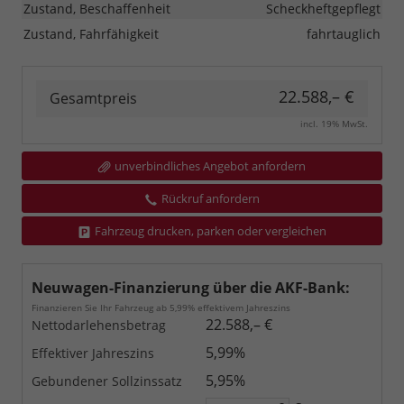
Zustand, Beschaffenheit
Scheckheftgepflegt
Zustand, Fahrfähigkeit
fahrtauglich
22.588,– €
Gesamtpreis
incl. 19% MwSt.
unverbindliches Angebot anfordern
Rückruf anfordern
Fahrzeug drucken, parken oder vergleichen
Neuwagen-Finanzierung über die AKF-Bank:
Finanzieren Sie Ihr Fahrzeug ab 5,99% effektivem Jahreszins
22.588,– €
Nettodarlehensbetrag
5,99%
Effektiver Jahreszins
5,95%
Gebundener Sollzinssatz