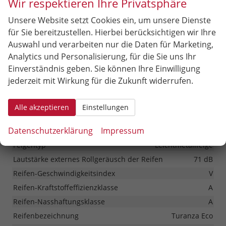
Wir respektieren Ihre Privatsphäre
Hintertür (Art)
Heckklappe
Scheiben, Verglasung
Wärmeschutzglas
Unsere Website setzt Cookies ein, um unsere Dienste
für Sie bereitzustellen. Hierbei berücksichtigen wir Ihre
Räder & Technik
Auswahl und verarbeiten nur die Daten für Marketing,
Analytics und Personalisierung, für die Sie uns Ihr
Antriebsachse
Frontantrieb
Einverständnis geben. Sie können Ihre Einwilligung
Externe Rollgeräuschklasse
B
jederzeit mit Wirkung für die Zukunft widerrufen.
Fahrwerk- und Regelungssysteme
Antiblockiersystem (ABS), Antischlupfregelung (ASR),
Alle akzeptieren
Einstellungen
Elektronisches Stabilitäts-Programm (ESP),
Traktionskontrolle (ASR/CTS/ETS), Reifendruckkontrolle
Datenschutzerklärung
Impressum
Felgengröße
16 Zoll
Felgentyp
Leichtmetallfelge
Lautstärke externes Rollgeräusch der Reifen
71 dB
Reifen-Geschwindigkeitsindex
V
Reifen-Kraftstoffeffizienzklasse
A
Reifen-Nasshaftungsklasse
A
Reifenbezeichnung
Turanza Eco