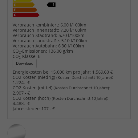
Verbrauch kombiniert:
6,00 l/100km
Verbrauch Innenstadt:
7,20 l/100km
Verbrauch Stadtrand:
5,70 l/100km
Verbrauch Landstraße:
5,10 l/100km
Verbrauch Autobahn:
6,30 l/100km
CO
-Emissionen:
136,00 g/km
2
CO
-Klasse:
E
2
Download
Energiekosten bei 15.000 km pro Jahr:
1.569,60 €
CO2 Kosten (niedrig)
:
(Kosten Durchschnitt 10 Jahre)
1.224,- €
CO2 Kosten (mittel)
:
(Kosten Durchschnitt 10 Jahre)
2.907,- €
CO2 Kosten (hoch)
:
(Kosten Durchschnitt 10 Jahre)
4.488,- €
Jahressteuer:
107,- €