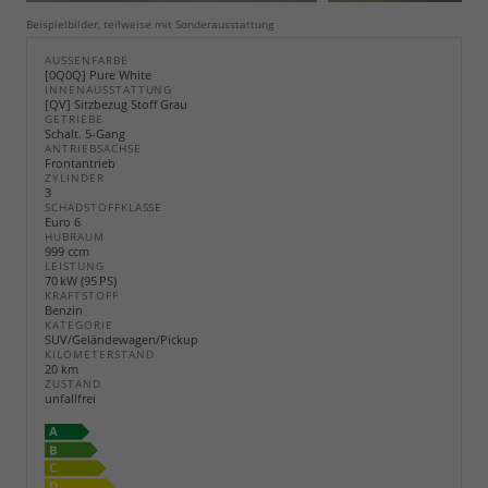
Beispielbilder, teilweise mit Sonderausstattung
AUSSENFARBE
[0Q0Q] Pure White
INNENAUSSTATTUNG
[QV] Sitzbezug Stoff Grau
GETRIEBE
Schalt. 5-Gang
ANTRIEBSACHSE
Frontantrieb
ZYLINDER
3
SCHADSTOFFKLASSE
Euro 6
HUBRAUM
999 ccm
LEISTUNG
70 kW (95 PS)
KRAFTSTOFF
Benzin
KATEGORIE
SUV/Geländewagen/Pickup
KILOMETERSTAND
20 km
ZUSTAND
unfallfrei