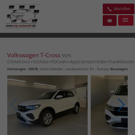
Anrufen
Volkswagen T-Cross
95PS
Climatronic+Sitzheiz+PDCvohi+AppConnect+Side+TravelAssist
Fahrzeugnr.
:
93578
,
sofort lieferbar
, Landesversion: EU - Europa,
Neuwagen