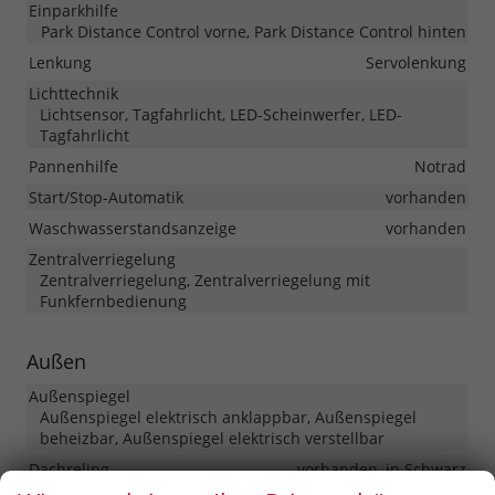
Einparkhilfe
Park Distance Control vorne, Park Distance Control hinten
Lenkung
Servolenkung
Lichttechnik
Lichtsensor, Tagfahrlicht, LED-Scheinwerfer, LED-
Tagfahrlicht
Pannenhilfe
Notrad
Start/Stop-Automatik
vorhanden
Waschwasserstandsanzeige
vorhanden
Zentralverriegelung
Zentralverriegelung, Zentralverriegelung mit
Funkfernbedienung
Außen
Außenspiegel
Außenspiegel elektrisch anklappbar, Außenspiegel
beheizbar, Außenspiegel elektrisch verstellbar
Dachreling
vorhanden, in Schwarz