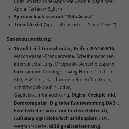
über Smartphone-Apps wie Google Maps oder
Apple Karten möglich)
Spurwechselassistent "Side Assist"
Travel Assist
(Spurhalteassistent "Lane Assist")
Serienausstattung:
16 Zoll Leichtmetallräder, Reifen 205/60 R16
,
Waschwasser-Standanzeige, Scheibenwischer-
Intervallschaltung, Dreipunkt-Sicherheitsgurte,
Lichtsensor
, Coming/Leaving Home Funktion,
ABS, ASR, ESC, Handbremshebelgriff in Leder,
Schalthebelknauf in Leder,
Gepäckraumbeleuchtung,
Digital Cockpit inkl.
Bordcomputer, Digitaler Radioempfang DAB+,
Fensterheber vorn und hinten elektrisch,
Außenspiegel elektrisch anklappbar
, EDS,
Wegfahrsperre,
Müdigkeitserkennung
,