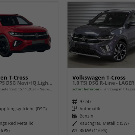
en T-Cross
Volkswagen T-Cross
R-Line 115PS DSG Navi+IQ.Light+AHK+Black+Cam+Keyless+Side+Climatronic+Parklenk
1,0 TSI DSG R-Line - LAGER
Lieferzeit:
15.11.2026
Neuwagen
sofort lieferbar
Fahrzeug mit Tageszu
Fahrzeugnr.
97247
pplungsgetriebe (DSG)
Getriebe
Automatik
Kraftstoff
Benzin
ings Red Metallic
Außenfarbe
Rauchgrau Metallic (5W)
6 PS)
Leistung
85 kW (116 PS)