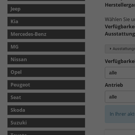
Herstellerga
Jeep
Wählen Sie u
Kia
Verfügbarkei
Ausstattungs
Mercedes-Benz
MG
Ausstattungs
Nissan
Verfügbarkei
Opel
Peugeot
Antrieb
Seat
Skoda
In Ihrer ak
Suzuki