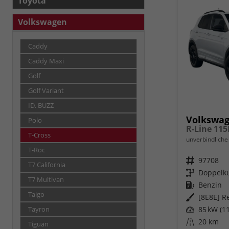
Toyota
Volkswagen
Caddy
Caddy Maxi
Golf
Golf Variant
ID. BUZZ
Volkswag
Polo
T-Cross
unverbindliche 
T-Roc
Fahrzeugnr.
97708
T7 California
Getriebe
Doppelku
T7 Multivan
Kraftstoff
Benzin
Taigo
Außenfarbe
[8E8E] Re
Leistung
85 kW (11
Tayron
Kilometerstand
20 km
Tiguan