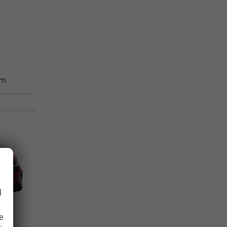
km
d
e