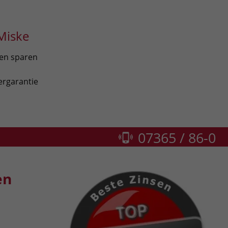
Miske
len sparen
ergarantie
07365 / 86-0
en