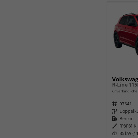
Volkswag
unverbindliche 
Fahrzeugnr.
97641
Getriebe
Doppelku
Kraftstoff
Benzin
Außenfarbe
[P8P8] K
Leistung
85 kW (11