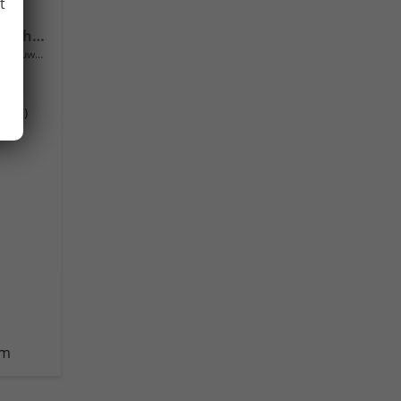
t
R-Line 115PS DSG Navi+IQ.Light+AHK+Black+Cam+Keyless+Side+Climatronic+Parklenk
Neuwagen
(DSG)
km