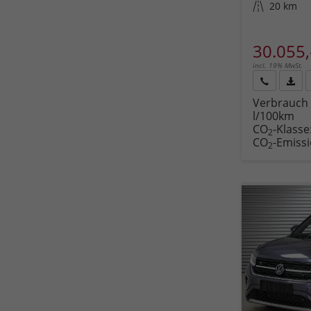
Kilometerstand
20 km
30.055,
incl. 19% MwSt.
Rückruf
PDF-
Verbrauch 
anfordern
Datei
l/100km
Fahr
CO
-Klasse
druc
2
CO
-Emiss
2