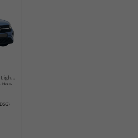
R-Line 115PS DSG Navi+IQ.Light+AHK+Black+Cam+Keyless+Side+Climatronic+GV5
Neuwagen
(DSG)