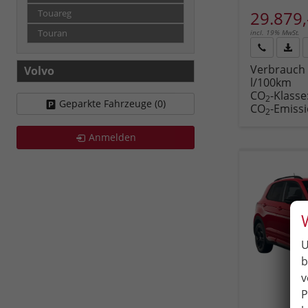
29.879,
Touareg
incl. 19% MwSt.
Touran
Rückruf
PDF-
Verbrauch 
Volvo
anfordern
Datei
l/100km
Fahr
CO
-Klasse
druc
2
Geparkte Fahrzeuge (
0
)
CO
-Emiss
2
Anmelden
U
b
v
P