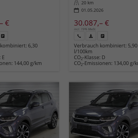
Kilometerstand
20 km
01.05.2026
– €
30.087,– €
incl. 19% MwSt.
Fahrzeug
Rückruf
PDF-
Fahrzeug
kombiniert:
6,30
Verbrauch kombiniert:
5,90
,
drucken,
anfordern
Datei,
drucken,
l/100km
zeugexposé
parken
Fahrzeugexposé
parken
:
E
CO
-Klasse:
D
ken
oder
drucken
oder
2
ionen:
144,00 g/km
CO
-Emissionen:
134,00 g/
vergleichen
vergleichen
2