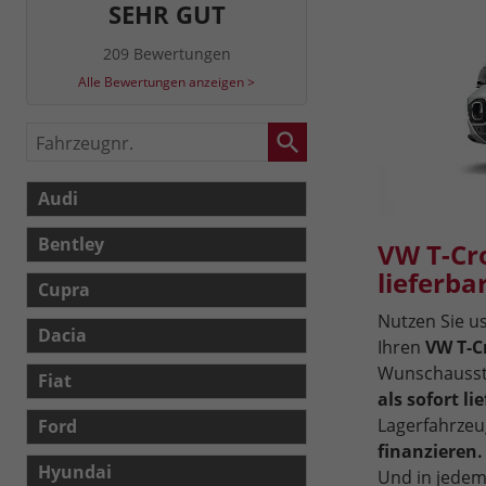
SEHR GUT
209 Bewertungen
Alle Bewertungen anzeigen >
Fahrzeugnr.
Audi
Bentley
VW T-Cr
lieferba
Cupra
Nutzen Sie 
Dacia
Ihren
VW T-C
Wunschausst
Fiat
als sofort l
Lagerfahrzeu
Ford
finanzieren.
Hyundai
Und in jede