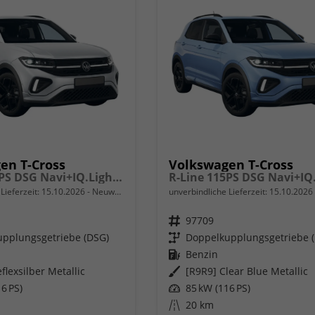
en T-Cross
Volkswagen T-Cross
R-Line 115PS DSG Navi+IQ.Light+AHK+Black+Cam+Keyless+Side+Climatronic+GV5
Lieferzeit:
15.10.2026
Neuwagen
unverbindliche Lieferzeit:
15.10.2026
Fahrzeugnr.
97709
pplungsgetriebe (DSG)
Getriebe
Doppelkupplungsgetriebe 
Kraftstoff
Benzin
flexsilber Metallic
Außenfarbe
[R9R9] Clear Blue Metallic
6 PS)
Leistung
85 kW (116 PS)
Kilometerstand
20 km