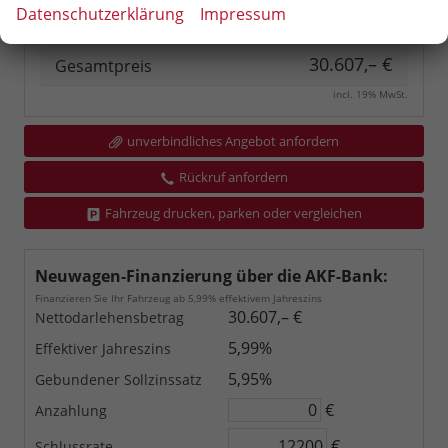
Datenschutzerklärung
Impressum
30.607,– €
Gesamtpreis
incl. 19% MwSt.
unverbindliches Angebot anfordern
Rückruf anfordern
Fahrzeug drucken, parken oder vergleichen
Neuwagen-Finanzierung über die AKF-Bank:
Finanzieren Sie Ihr Fahrzeug ab 5,99% effektivem Jahreszins
30.607,– €
Nettodarlehensbetrag
5,99%
Effektiver Jahreszins
5,95%
Gebundener Sollzinssatz
€
Anzahlung
€
Schlussrate