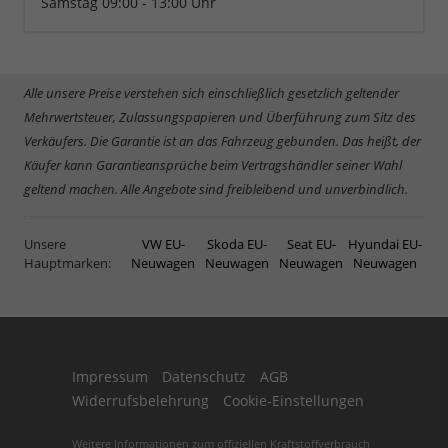
Samstag 09:00 - 13:00 Uhr
Alle unsere Preise verstehen sich einschließlich gesetzlich geltender
Mehrwertsteuer, Zulassungspapieren und Überführung zum Sitz des
Verkäufers. Die Garantie ist an das Fahrzeug gebunden. Das heißt, der
Käufer kann Garantieansprüche beim Vertragshändler seiner Wahl
geltend machen. Alle Angebote sind freibleibend und unverbindlich.
Unsere
VW EU-
Skoda EU-
Seat EU-
Hyundai EU-
Hauptmarken:
Neuwagen
Neuwagen
Neuwagen
Neuwagen
Impressum
Datenschutz
AGB
Widerrufsbelehrung
Cookie-Einstellungen
Weitere Informationen zum offiziellen Kraftstoffverbrauch