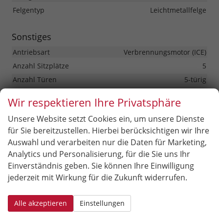
Felgentyp
Leichtmetallfelge
Sonstiges
Antriebsart
Verbrennungsmotor (ICE)
Anzahl Sitzplätze
5
Anzahl Türen
5-türig
Erstzulassung
01.06.2026
Wir respektieren Ihre Privatsphäre
HU/AU neu
vorhanden
Unsere Website setzt Cookies ein, um unsere Dienste
Kilometerstand
20
für Sie bereitzustellen. Hierbei berücksichtigen wir Ihre
Lackierung
Metallic
Auswahl und verarbeiten nur die Daten für Marketing,
Leergewicht
1372 kg
Analytics und Personalisierung, für die Sie uns Ihr
Nichtraucher-Fahrzeug
vorhanden
Einverständnis geben. Sie können Ihre Einwilligung
Polsterung
Stoff
jederzeit mit Wirkung für die Zukunft widerrufen.
Zustand
unfallfrei
Zustand, Beschaffenheit
Scheckheftgepflegt
Alle akzeptieren
Einstellungen
Zustand, Fahrfähigkeit
fahrtauglich