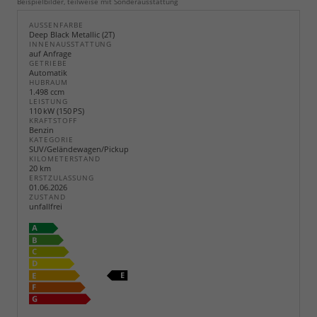
Beispielbilder, teilweise mit Sonderausstattung
AUSSENFARBE
Deep Black Metallic (2T)
INNENAUSSTATTUNG
auf Anfrage
GETRIEBE
Automatik
HUBRAUM
1.498 ccm
LEISTUNG
110 kW (150 PS)
KRAFTSTOFF
Benzin
KATEGORIE
SUV/Geländewagen/Pickup
KILOMETERSTAND
20 km
ERSTZULASSUNG
01.06.2026
ZUSTAND
unfallfrei