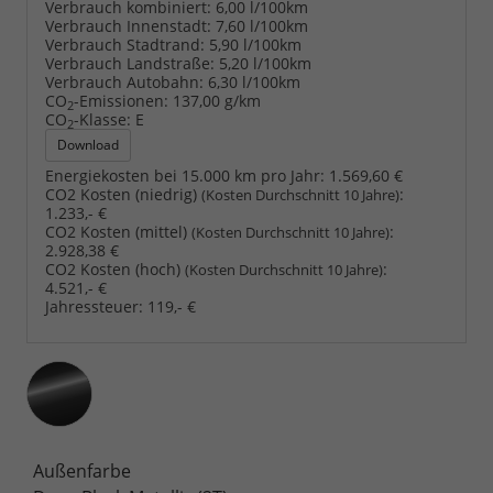
Verbrauch kombiniert:
6,00 l/100km
Verbrauch Innenstadt:
7,60 l/100km
Verbrauch Stadtrand:
5,90 l/100km
Verbrauch Landstraße:
5,20 l/100km
Verbrauch Autobahn:
6,30 l/100km
CO
-Emissionen:
137,00 g/km
2
CO
-Klasse:
E
2
Download
Energiekosten bei 15.000 km pro Jahr:
1.569,60 €
CO2 Kosten (niedrig)
:
(Kosten Durchschnitt 10 Jahre)
1.233,- €
CO2 Kosten (mittel)
:
(Kosten Durchschnitt 10 Jahre)
2.928,38 €
CO2 Kosten (hoch)
:
(Kosten Durchschnitt 10 Jahre)
4.521,- €
Jahressteuer:
119,- €
Außenfarbe