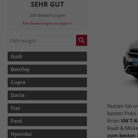
SEHR GUT
209 Bewertungen
Alle Bewertungen anzeigen >
Fahrzeugnr.
Audi
Bentley
Cupra
Dacia
Nutzen Sie 
Fiat
besten Preis
Ihren
VW T-R
Ford
Raab & Miske
Hyundai
zum besten P