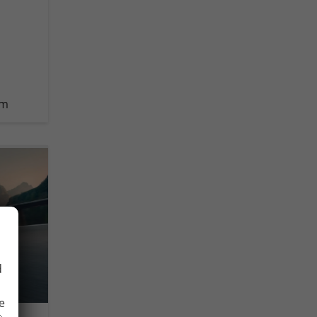
km
d
e