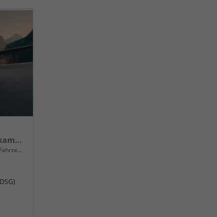
Life Mild Hybrid Rückfahrkamera Rear Assist, Schlüsselloses Öffnen Keyless Access und schlüsselloser Start, getönte Heckscheiben von der B-Säule bis zum Heck, Metallic, LED-Scheinwerfer Plus, mit Kurvenlicht, Schlechtwetterscheinwerfer vorn, 18" A
rzeug mit Tageszulassung
(DSG)