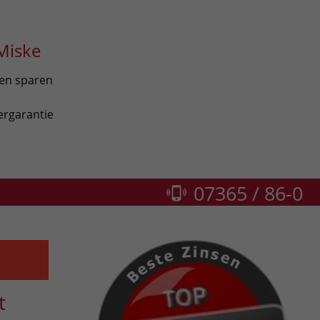
Miske
len sparen
ergarantie
07365 / 86-0
t