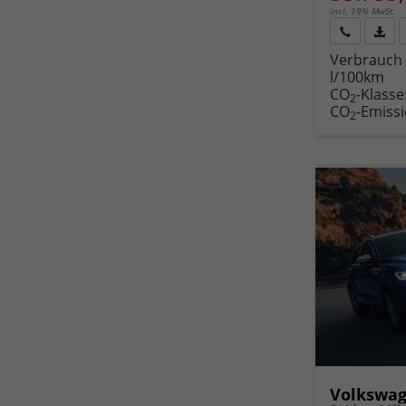
incl. 19% MwSt.
Rückruf
PDF-
Verbrauch 
anfordern
Datei
l/100km
Fahr
CO
-Klasse
druc
2
CO
-Emiss
2
Volkswag