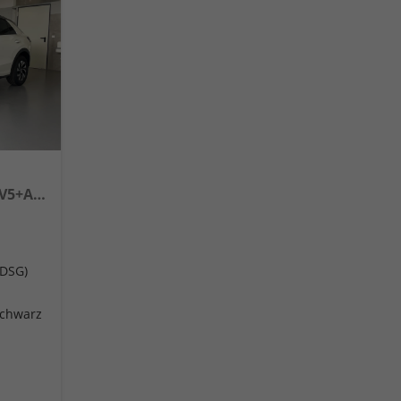
NEU Life 150PS eTSI DSG GV5+AHK+Kamera+Sitzheiz+Lenkradheiz+getönt.Scheiben
(DSG)
Schwarz