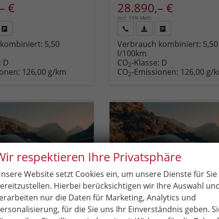
– €
28.890,– €
incl. 19% MwSt.
Fahrzeug
Rückruf
PDF-
Fahrzeug
kombiniert:
5,50
Verbrauch kombiniert:
5,50
,
drucken,
anfordern
Datei,
drucken,
l/100km
zeugexposé
parken
Fahrzeugexposé
parken
:
D
CO
-Klasse:
D
ken
oder
drucken
oder
2
ionen:
126,00 g/km
CO
-Emissionen:
126,00 g/
vergleichen
vergleichen
2
Wir respektieren Ihre Privatsphäre
nsere Website setzt Cookies ein, um unsere Dienste für Sie
ereitzustellen. Hierbei berücksichtigen wir Ihre Auswahl un
erarbeiten nur die Daten für Marketing, Analytics und
ersonalisierung, für die Sie uns Ihr Einverständnis geben. Si