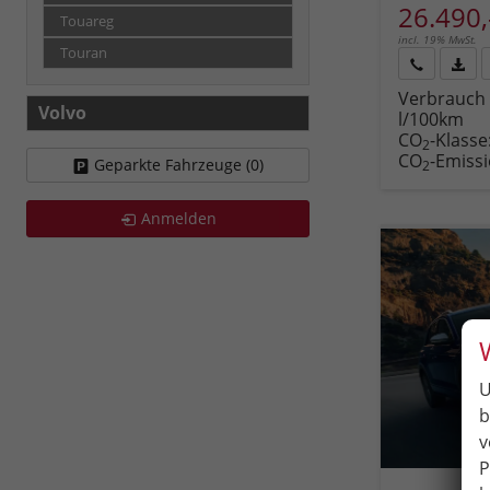
26.490,
Touareg
incl. 19% MwSt.
Touran
Rückruf
PDF-
Verbrauch 
anfordern
Datei
Volvo
l/100km
Fahr
CO
-Klasse
druc
2
CO
-Emiss
Geparkte Fahrzeuge (
0
)
2
Anmelden
U
b
v
P