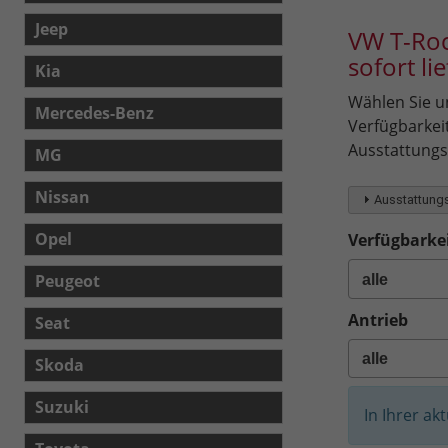
Jeep
VW T-Roc
sofort li
Kia
Wählen Sie un
Mercedes-Benz
Verfügbarkei
Ausstattungsl
MG
Nissan
Ausstattungs
Opel
Verfügbarkei
Peugeot
Antrieb
Seat
Skoda
Suzuki
In Ihrer ak