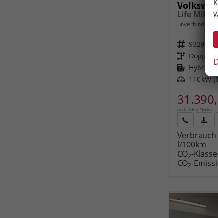
k
Volkswag
w
unverbindliche 
Fahrzeugnr.
93291
Getriebe
Doppelku
D
Kraftstoff
Hybrid B
Leistung
110 kW (1
31.390,
incl. 19% MwSt.
Rückruf
PDF-
Verbrauch 
anfordern
Datei
l/100km
Fahr
CO
-Klasse
druc
2
CO
-Emiss
2