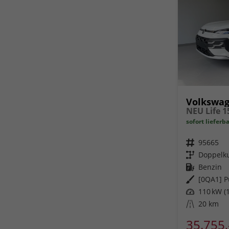
Volkswag
sofort lieferb
Fahrzeugnr.
95665
Getriebe
Doppelku
Kraftstoff
Benzin
Außenfarbe
[0QA1] P
Leistung
110 kW (1
Kilometerstand
20 km
35.755,