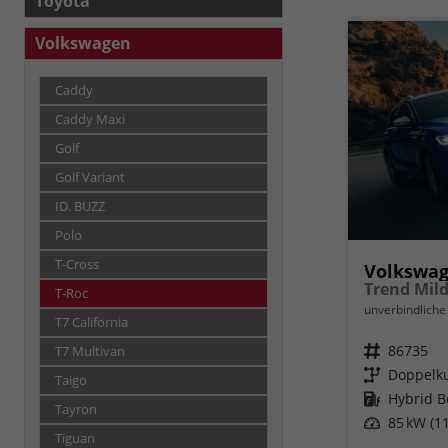
Toyota
Volkswagen
Caddy
Caddy Maxi
Golf
Golf Variant
ID. BUZZ
Polo
T-Cross
Volkswag
T-Roc
unverbindliche 
T7 California
Fahrzeugnr.
86735
T7 Multivan
Getriebe
Doppelku
Taigo
Kraftstoff
Hybrid B
Tayron
Leistung
85 kW (11
Tiguan