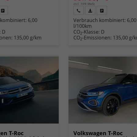
incl. 19% MwSt.
Fahrzeug
Rückruf
PDF-
Fahrzeug
kombiniert:
6,00
Verbrauch kombiniert:
6,00
,
drucken,
anfordern
Datei,
drucken,
l/100km
zeugexposé
parken
Fahrzeugexposé
parken
:
D
CO
-Klasse:
D
ken
oder
drucken
oder
2
ionen:
135,00 g/km
CO
-Emissionen:
135,00 g/
vergleichen
vergleichen
2
en T-Roc
Volkswagen T-Roc