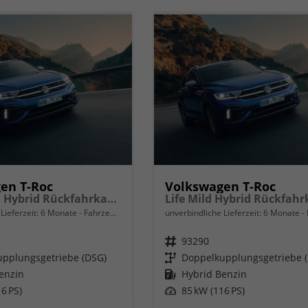
en T-Roc
Volkswagen T-Roc
Trend Mild Hybrid Rückfahrkamera Rear Assist, Schlüsselloses Öffnen Keyless Access und schlüsselloser Start, getönte Heckscheiben von der B-Säule bis zum Heck, Metallic, LED-Scheinwerfer Plus, mit Kurvenlicht, Schlechtwetterscheinwerfer vorn, 18" A
Lieferzeit:
6 Monate
Fahrzeug mit Tageszulassung
unverbindliche Lieferzeit:
6 Monate
Fah
Fahrzeugnr.
93290
pplungsgetriebe (DSG)
Getriebe
Doppelkupplungsgetriebe 
enzin
Kraftstoff
Hybrid Benzin
6 PS)
Leistung
85 kW (116 PS)