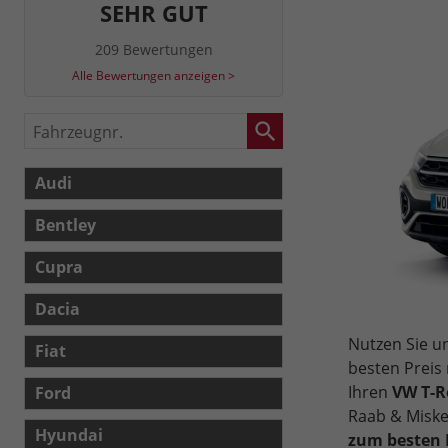
SEHR GUT
209 Bewertungen
Alle Bewertungen anzeigen >
Fahrzeugnr.
Audi
Bentley
Cupra
Dacia
Nutzen Sie 
Fiat
besten Preis
Ihren
VW T-R
Ford
Raab & Miske
Hyundai
zum besten P