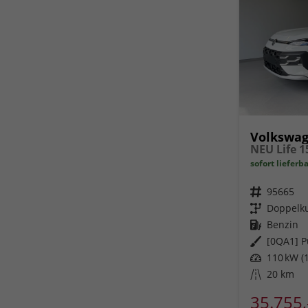
Volkswag
sofort lieferb
Fahrzeugnr.
95665
Getriebe
Doppelku
Kraftstoff
Benzin
Außenfarbe
[0QA1] P
Leistung
110 kW (1
Kilometerstand
20 km
35.755,