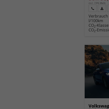
incl. 19% MwSt.
Rückruf
PDF-
Verbrauch 
anfordern
Datei
l/100km
Fahr
CO
-Klasse
druc
2
CO
-Emiss
2
Volkswag