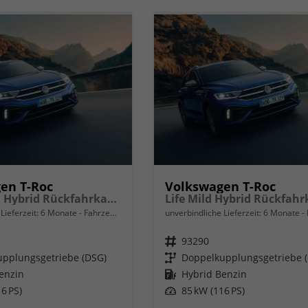
en T-Roc
Volkswagen T-Roc
Trend Mild Hybrid Rückfahrkamera Rear Assist, Schlüsselloses Öffnen Keyless Access und schlüsselloser Start, getönte Heckscheiben von der B-Säule bis zum Heck, Metallic, LED-Scheinwerfer Plus, mit Kurvenlicht, Schlechtwetterscheinwerfer vorn, 18" A
Lieferzeit:
6 Monate
Fahrzeug mit Tageszulassung
unverbindliche Lieferzeit:
6 Monate
Fah
Fahrzeugnr.
93290
pplungsgetriebe (DSG)
Getriebe
Doppelkupplungsgetriebe 
enzin
Kraftstoff
Hybrid Benzin
6 PS)
Leistung
85 kW (116 PS)