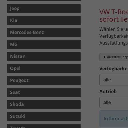
Jeep
VW T-Roc
sofort li
Kia
Wählen Sie un
Mercedes-Benz
Verfügbarkei
Ausstattungsl
MG
Nissan
Ausstattungs
Opel
Verfügbarkei
Peugeot
Antrieb
Seat
Skoda
Suzuki
In Ihrer ak