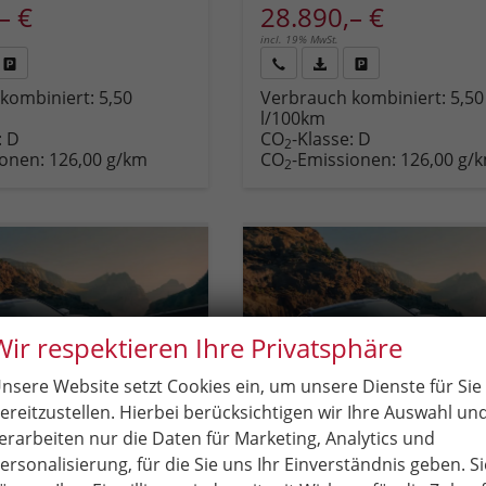
– €
28.890,– €
incl. 19% MwSt.
Fahrzeug
Rückruf
PDF-
Fahrzeug
kombiniert:
5,50
Verbrauch kombiniert:
5,50
,
drucken,
anfordern
Datei,
drucken,
l/100km
zeugexposé
parken
Fahrzeugexposé
parken
:
D
CO
-Klasse:
D
ken
oder
drucken
oder
2
ionen:
126,00 g/km
CO
-Emissionen:
126,00 g/
vergleichen
vergleichen
2
Wir respektieren Ihre Privatsphäre
nsere Website setzt Cookies ein, um unsere Dienste für Sie
ereitzustellen. Hierbei berücksichtigen wir Ihre Auswahl un
erarbeiten nur die Daten für Marketing, Analytics und
ersonalisierung, für die Sie uns Ihr Einverständnis geben. Si