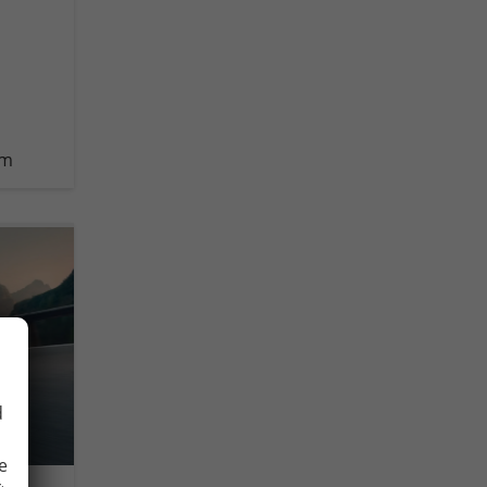
km
d
e