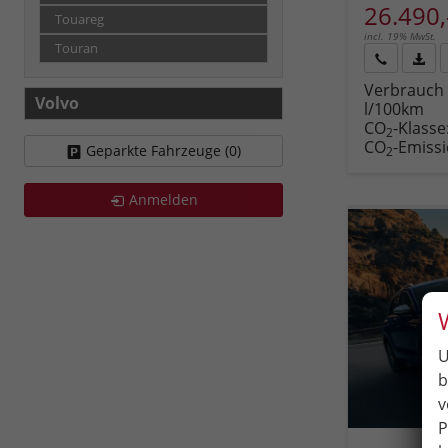
26.490,
Touareg
incl. 19% MwSt.
Touran
Rückruf
PDF-
Verbrauch 
anfordern
Datei
Volvo
l/100km
Fahr
CO
-Klasse
druc
2
CO
-Emiss
Geparkte Fahrzeuge (
0
)
2
Anmelden
U
b
v
P