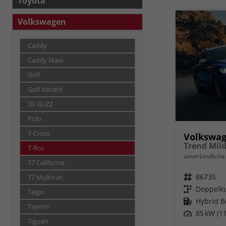
Toyota
Volkswagen
Caddy
Caddy Maxi
Golf
Golf Variant
ID. BUZZ
Polo
T-Cross
Volkswag
T-Roc
unverbindliche 
T7 California
Fahrzeugnr.
86735
T7 Multivan
Getriebe
Doppelku
Taigo
Kraftstoff
Hybrid B
Tayron
Leistung
85 kW (11
Tiguan