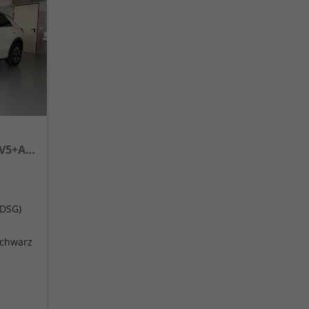
NEU Life 150PS eTSI DSG GV5+AHK+Kamera+Sitzheiz+Lenkradheiz+getönt.Scheiben
(DSG)
Schwarz