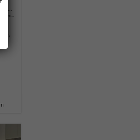
t
Style Mild Hybrid Rückfahrkamera Rear Assist, Schlüsselloses Öffnen Keyless Access und schlüsselloser Start, getönte Heckscheiben von der B-Säule bis zum Heck, Metallic, LED-Scheinwerfer Plus, mit Kurvenlicht, Schlechtwetterscheinwerfer vorn, 18" A
rzeug mit Tageszulassung
(DSG)
km