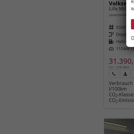
k
Volkswag
w
unverbindliche 
Fahrzeugnr.
93291
Getriebe
Doppelku
D
Kraftstoff
Hybrid B
Leistung
110 kW (1
31.390,
incl. 19% MwSt.
Rückruf
PDF-
Verbrauch 
anfordern
Datei
l/100km
Fahr
CO
-Klasse
druc
2
CO
-Emiss
2