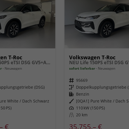
en T-Roc
Volkswagen T-Roc
NEU Life 150PS eTSI DSG GV5+AHK+Kamera+Sitzheiz+Lenkradheiz+getönt.Scheiben
ar
Neuwagen
sofort lieferbar
Neuwagen
Fahrzeugnr.
95669
pplungsgetriebe (DSG)
Getriebe
Doppelkupplungsgetriebe 
Kraftstoff
Benzin
ure White / Dach Schwarz
Außenfarbe
[0QA1] Pure White / Dach 
50 PS)
Leistung
110 kW (150 PS)
Kilometerstand
20 km
– €
35.755,– €