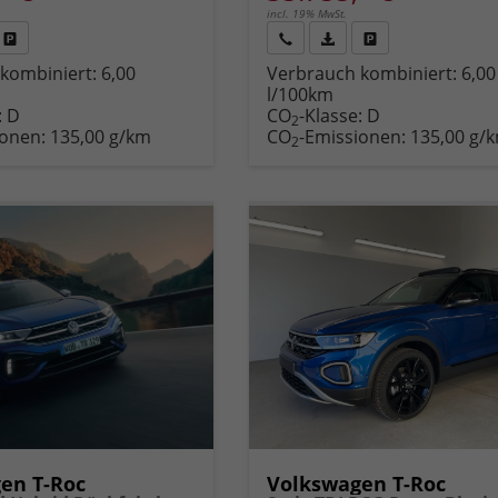
incl. 19% MwSt.
Fahrzeug
Rückruf
PDF-
Fahrzeug
kombiniert:
6,00
Verbrauch kombiniert:
6,00
,
drucken,
anfordern
Datei,
drucken,
l/100km
zeugexposé
parken
Fahrzeugexposé
parken
:
D
CO
-Klasse:
D
ken
oder
drucken
oder
2
ionen:
135,00 g/km
CO
-Emissionen:
135,00 g/
vergleichen
vergleichen
2
en T-Roc
Volkswagen T-Roc