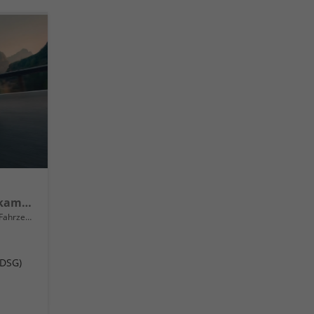
Life Mild Hybrid Rückfahrkamera Rear Assist, Schlüsselloses Öffnen Keyless Access und schlüsselloser Start, getönte Heckscheiben von der B-Säule bis zum Heck, Metallic, LED-Scheinwerfer Plus, mit Kurvenlicht, Schlechtwetterscheinwerfer vorn, 18" A
rzeug mit Tageszulassung
(DSG)