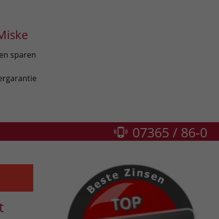
Miske
len sparen
ergarantie
07365 / 86-0
t