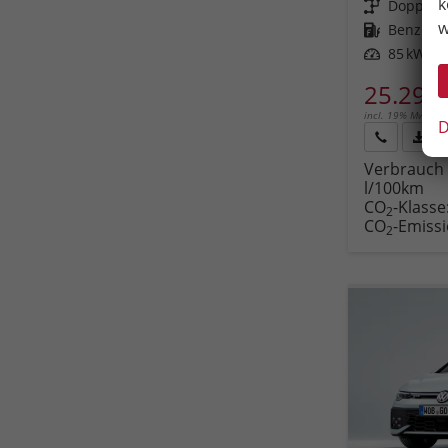
k
Getriebe
Doppelku
w
Kraftstoff
Benzin
Leistung
85 kW (11
25.290,
incl. 19% MwSt.
D
Rückruf
PDF-
Verbrauch 
anfordern
Datei
l/100km
Fahr
CO
-Klasse
druc
2
CO
-Emiss
2