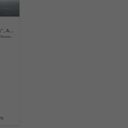
Life 16" Alufelgen "Norfolk", Adaptiver Tempomat ACC, Sicht-Paket, Digital Cockpit Pro, LED-Scheinwerfer, Radio Composition 10,3" + Wireless App-Connect, Parksensoren vorne und hinten, Climatronic, M-Lederlenkrad, Reserverad uvm.
Neuwagen
km