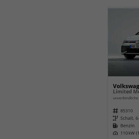
Volkswag
unverbindliche 
Fahrzeugnr.
85310
Getriebe
Schalt. 
Kraftstoff
Benzin
Leistung
110 kW (1