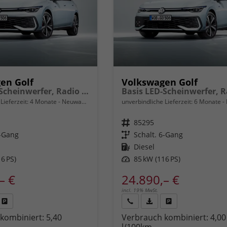
en Golf
Volkswagen Golf
Basis LED-Scheinwerfer, Radio Composition 10,3" + Wireless App-Connect, Parksensoren vorne und hinten, Climatronic, M-Lederlenkrad, Digitales Cockpit, Reserverad uvm.
Lieferzeit:
4 Monate
Neuwagen
unverbindliche Lieferzeit:
6 Monate
Fahrzeugnr.
85295
6-Gang
Getriebe
Schalt. 6-Gang
Kraftstoff
Diesel
6 PS)
Leistung
85 kW (116 PS)
– €
24.890,– €
incl. 19% MwSt.
Fahrzeug
Rückruf
PDF-
Fahrzeug
kombiniert:
5,40
Verbrauch kombiniert:
4,00
,
drucken,
anfordern
Datei,
drucken,
l/100km