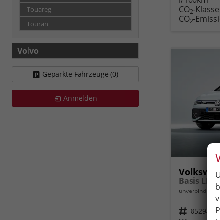
Fahr
CO
-Klasse
Touareg
druc
2
CO
-Emiss
2
Touran
Volvo
Geparkte Fahrzeuge (
0
)
Anmelden
Volkswag
U
b
unverbindliche 
v
P
Fahrzeugnr.
85294