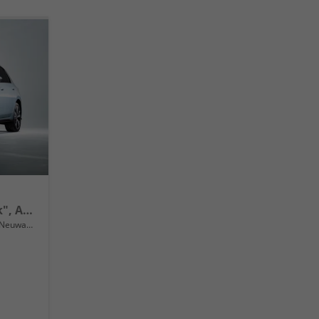
Life 16" Alufelgen "Norfolk", Adaptiver Tempomat ACC, Sicht-Paket, Digital Cockpit Pro, LED-Scheinwerfer, Radio Composition 10,3" + Wireless App-Connect, Parksensoren vorne und hinten, Climatronic, M-Lederlenkrad, Reserverad uvm.
Neuwagen