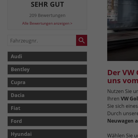
SEHR GUT
209 Bewertungen
Alle Bewertungen anzeigen >
Fahrzeugnr.
Audi
Bentley
Der VW G
uns vom
Cupra
Nutzen Sie 
Dacia
Ihren
VW Gol
Sie sich eine
Fiat
Durch unser
Neuwagen al
Ford
Hyundai
Wählen Sie u