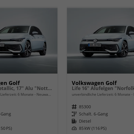
en Golf
Volkswagen Golf
Limited Metallic, 17" Alu "Nottingham", Keyless, Alarm, Abgedunkelte Scheiben, Adaptiver Tempomat, Sicht-Paket, Digital Cockpit, LED-Scheinwerfer, Radio Composition 10,3" + Wireless App-Connect, Parksensoren vo/hi, Rückfahrkamera, Climatronicuvm.
Lieferzeit:
6 Monate
Neuwagen
unverbindliche Lieferzeit:
6 Monate
Fahrzeugnr.
85300
6-Gang
Getriebe
Schalt. 6-Gang
Kraftstoff
Diesel
50 PS)
Leistung
85 kW (116 PS)