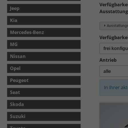
Verfügbarkei
Jeep
Ausstattungsl
Kia
Ausstattungs
Mercedes-Benz
Verfügbarkei
MG
Nissan
Antrieb
Opel
Peugeot
In Ihrer ak
Seat
Skoda
Suzuki