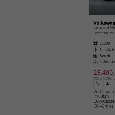
Volkswag
unverbindliche 
Fahrzeugnr.
85308
Getriebe
Schalt. 
Kraftstoff
Benzin
Leistung
85 kW (11
25.490,
incl. 19% MwSt.
Rückruf
PDF-
Verbrauch 
anfordern
Datei
l/100km
Fahr
CO
-Klasse
druc
2
CO
-Emiss
2