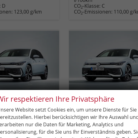
zeugexposé
parken
Fahrzeugexposé
parken
:
D
CO
-Klasse:
C
ken
oder
drucken
oder
2
ionen:
123,00 g/km
CO
-Emissionen:
110,00 g/
vergleichen
vergleichen
2
Wir respektieren Ihre Privatsphäre
en Golf
Volkswagen Golf
nsere Website setzt Cookies ein, um unsere Dienste für Sie
Basis LED-Scheinwerfer, Radio Composition 10,3" + Wireless App-Connect, Parksensoren vorne und hinten, Climatronic, M-Lederlenkrad, Digitales Cockpit, Reserverad uvm.
ereitzustellen. Hierbei berücksichtigen wir Ihre Auswahl un
Lieferzeit:
6 Monate
Neuwagen
unverbindliche Lieferzeit:
6 Monate
erarbeiten nur die Daten für Marketing, Analytics und
ersonalisierung, für die Sie uns Ihr Einverständnis geben. Si
Fahrzeugnr.
85296