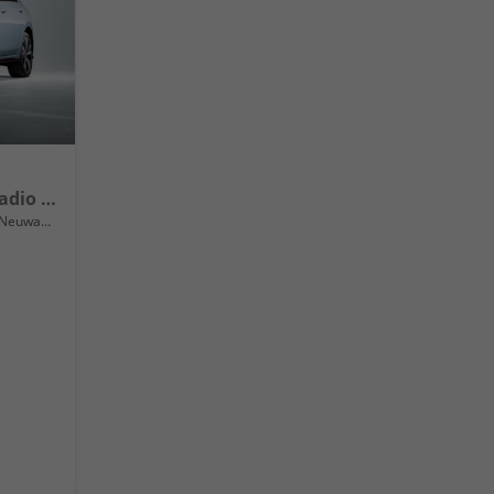
Basis LED-Scheinwerfer, Radio Composition 10,3" + Wireless App-Connect, Parksensoren vorne und hinten, Climatronic, M-Lederlenkrad, Digitales Cockpit, Reserverad uvm.
Neuwagen