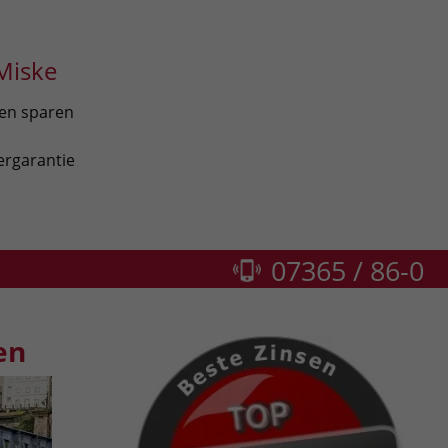
Miske
len sparen
ergarantie
07365 / 86-0
en