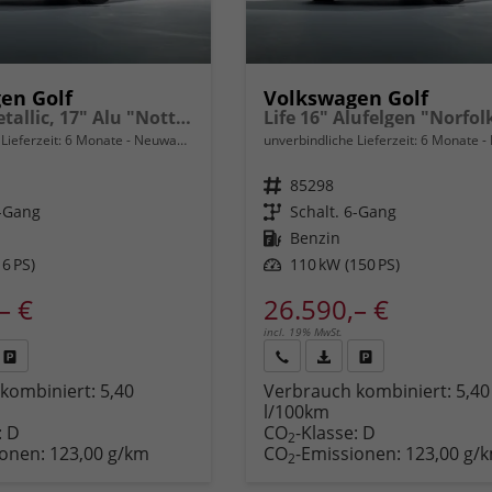
en Golf
Volkswagen Golf
Limited Metallic, 17" Alu "Nottingham", Keyless, Alarm, Abgedunkelte Scheiben, Adaptiver Tempomat, Sicht-Paket, Digital Cockpit, LED-Scheinwerfer, Radio Composition 10,3" + Wireless App-Connect, Parksensoren vo/hi, Rückfahrkamera, Climatronicuvm.
Lieferzeit:
6 Monate
Neuwagen
unverbindliche Lieferzeit:
6 Monate
Fahrzeugnr.
85298
6-Gang
Getriebe
Schalt. 6-Gang
Kraftstoff
Benzin
6 PS)
Leistung
110 kW (150 PS)
– €
26.590,– €
incl. 19% MwSt.
Fahrzeug
Rückruf
PDF-
Fahrzeug
kombiniert:
5,40
Verbrauch kombiniert:
5,40
,
drucken,
anfordern
Datei,
drucken,
l/100km
zeugexposé
parken
Fahrzeugexposé
parken
:
D
CO
-Klasse:
D
ken
oder
drucken
oder
2
ionen:
123,00 g/km
CO
-Emissionen:
123,00 g/
vergleichen
vergleichen
2