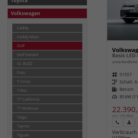
Toyota
Volkswagen
Caddy
Caddy Maxi
Golf
Volkswag
Golf Variant
unverbindliche 
ID. BUZZ
Polo
Fahrzeugnr.
51557
Getriebe
Schalt. 
T-Cross
Kraftstoff
Benzin
T-Roc
Leistung
85 kW (11
T7 California
22.390,
T7 Multivan
incl. 19% MwSt.
Taigo
Tayron
Rückruf
PDF-
Verbrauch 
anfordern
Datei
Tiguan
l/100km