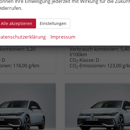
önnen Ihre Einwilligung jederzeit mit Wirkung für die Zukunf
pplungsgetriebe (DSG)
Getriebe
Schalt. 6-Gang
iderrufen.
Kraftstoff
Benzin
6 PS)
Leistung
85 kW (116 PS)
Alle akzeptieren
Einstellungen
– €
25.290,– €
incl. 19% MwSt.
atenschutzerklärung
Impressum
Fahrzeug
Rückruf
PDF-
Fahrzeug
kombiniert:
5,20
Verbrauch kombiniert:
5,40
,
drucken,
anfordern
Datei,
drucken,
l/100km
zeugexposé
parken
Fahrzeugexposé
parken
:
D
CO
-Klasse:
D
ken
oder
drucken
oder
2
ionen:
118,00 g/km
CO
-Emissionen:
123,00 g/
vergleichen
vergleichen
2