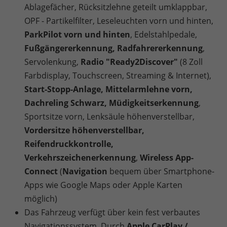
Ablagefächer, Rücksitzlehne geteilt umklappbar,
OPF - Partikelfilter, Leseleuchten vorn und hinten,
ParkPilot vorn und hinten
, Edelstahlpedale,
Fußgängererkennung, Radfahrererkennung
,
Servolenkung,
Radio "Ready2Discover"
(8 Zoll
Farbdisplay, Touchscreen, Streaming & Internet),
Start-Stopp-Anlage, Mittelarmlehne vorn,
Dachreling Schwarz, Müdigkeitserkennung
,
Sportsitze vorn, Lenksäule höhenverstellbar,
Vordersitze höhenverstellbar,
Reifendruckkontrolle,
Verkehrszeichenerkennung
,
Wireless App-
Connect
(
Navigation
bequem über Smartphone-
Apps wie Google Maps oder Apple Karten
möglich)
Das Fahrzeug verfügt über kein fest verbautes
Navigationssystem. Durch
Apple CarPlay /