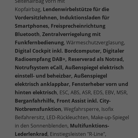
Seitenairbag vorn mit
Kopfairbag,
Lendenwirbelstütze für die
Vordersitzlehnen, Induktionsladen für
Smartphones, Freisprecheinrichtung
Bluetooth
,
Zentralverriegelung mit
Funkfernbedienung
, Wärmeschutzverglasung,
Digital Cockpit inkl. Bordcomputer, Digitaler
Radioempfang DAB+, Reserverad als Notrad,
Notrufsystem eCall, Außenspiegel elektrisch
einstell- und beheizbar, Außenspiegel
elektrisch anklappbar, Fensterheber vorn und
hinten elektrisch
, ESC, ABS, ASR, EDS, EBV, MSR,
Berganfahrhilfe, Front Assist inkl. City-
Notbremsfunktion
, Wegfahrsperre, Isofix
Beifahrersitz, LED-Rückleuchten, Make-up-Spiegel
in den Sonnenblenden,
Multifunktions-
Lederlenkrad
, Einstiegsleisten "R-Line",