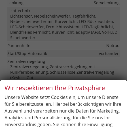
Lenkung
Servolenkung
Lichttechnik
Lichtsensor, Nebelscheinwerfer, Tagfahrlicht,
Nebelscheinwerfer mit Kurvenlicht, LED-Rückleuchten,
LED-Scheinwerfer, Fernlichtassistent, LED-Tagfahrlicht,
Blendfreies Fernlicht, Kurvenlicht, adaptiv (AFS), Voll-LED
Scheinwerfer
Pannenhilfe
Notrad
Start/Stop-Automatik
vorhanden
Zentralverriegelung
Zentralverriegelung, Zentralverriegelung mit
Funkfernbedienung, Schlüssellose Zentralverriegelung
(Keyless Go)
Wir respektieren Ihre Privatsphäre
Außen
Unsere Website setzt Cookies ein, um unsere Dienste
Anhängerkupplung
Abnehmbar
für Sie bereitzustellen. Hierbei berücksichtigen wir Ihre
Außenspiegel
Auswahl und verarbeiten nur die Daten für Marketing,
Außenspiegel elektrisch anklappbar, Außenspiegel
Analytics und Personalisierung, für die Sie uns Ihr
beheizbar, Außenspiegel elektrisch verstellbar
Einverständnis geben. Sie können Ihre Einwilligung