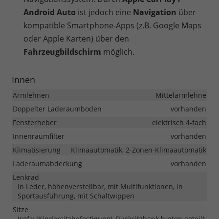
Android Auto
ist jedoch eine
Navigation
über
kompatible Smartphone-Apps (z.B. Google Maps
oder Apple Karten) über den
Fahrzeugbildschirm
möglich.
Innen
Armlehnen
Mittelarmlehne
Doppelter Laderaumboden
vorhanden
Fensterheber
elektrisch 4-fach
Innenraumfilter
vorhanden
Klimatisierung
Klimaautomatik, 2-Zonen-Klimaautomatik
Laderaumabdeckung
vorhanden
Lenkrad
in Leder, höhenverstellbar, mit Multifunktionen, in
Sportausführung, mit Schaltwippen
Sitze
Isofix (Kindersitzbefestigung), Rücksitzbank hinten geteilt,