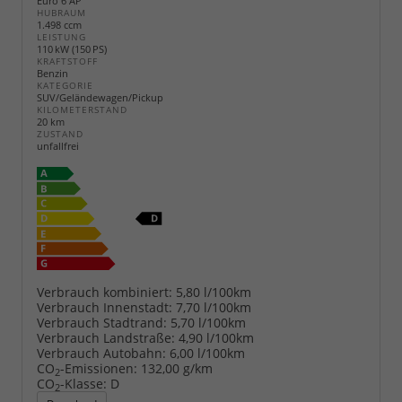
Euro 6 AP
HUBRAUM
1.498 ccm
LEISTUNG
110 kW (150 PS)
KRAFTSTOFF
Benzin
KATEGORIE
SUV/Geländewagen/Pickup
KILOMETERSTAND
20 km
ZUSTAND
unfallfrei
Verbrauch kombiniert:
5,80 l/100km
Verbrauch Innenstadt:
7,70 l/100km
Verbrauch Stadtrand:
5,70 l/100km
Verbrauch Landstraße:
4,90 l/100km
Verbrauch Autobahn:
6,00 l/100km
CO
-Emissionen:
132,00 g/km
2
CO
-Klasse:
D
2