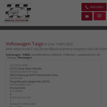
Anrufen
Volkswagen Taigo
R-Line 150PS DSG
AHK+Matrix+ACC+IQ.Drive+Black+Kamera+Keyless+Alu18+Sitzh
Fahrzeugnr.
:
93868
, unverbindliche Lieferzeit:
6 Wochen
, Landesversion: EU
- Europa,
Neuwagen
AUSSENFARBE
[2T2T] Deep Black Metallic
INNENAUSSTATTUNG
[WS] Sitzbezug Stoff Titanschwarz-Grau
GETRIEBE
Doppelkupplungsgetriebe (DSG)
ANTRIEBSACHSE
Frontantrieb
ZYLINDER
4
PARTIKELFILTER
1
SCHADSTOFFKLASSE