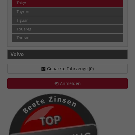
Taigo
Tayron
Tiguan
Touareg
Touran
Volvo
Geparkte Fahrzeuge (
0
)
Anmelden