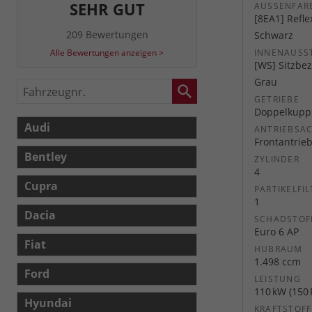
SEHR GUT
AUSSENFARB
[8EA1] Refle
209 Bewertungen
Schwarz
Alle Bewertungen anzeigen >
INNENAUSS
[WS] Sitzbez
Grau
Fahrzeugnr.
GETRIEBE
Doppelkuppl
Audi
ANTRIEBSA
Frontantrie
Bentley
ZYLINDER
4
Cupra
PARTIKELFIL
1
Dacia
SCHADSTOF
Euro 6 AP
Fiat
HUBRAUM
1.498 ccm
Ford
LEISTUNG
110 kW (150 
Hyundai
KRAFTSTOFF