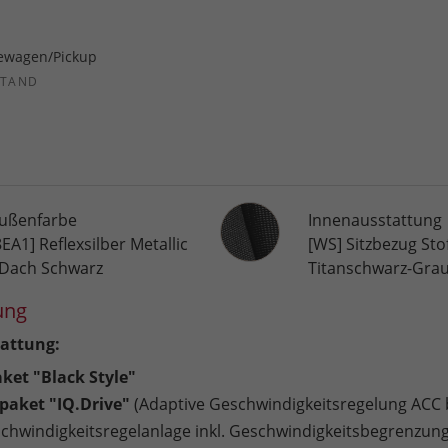
ewagen/Pickup
STAND
Innenausstattung
ußenfarbe
Innenausstattung
8EA1] Reflexsilber Metallic
[WS] Sitzbezug Sto
 Dach Schwarz
Titanschwarz-Gra
ung
attung:
ket "Black Style"
paket "IQ.Drive"
(Adaptive Geschwindigkeitsregelung ACC 
chwindigkeitsregelanlage inkl. Geschwindigkeitsbegrenzung)