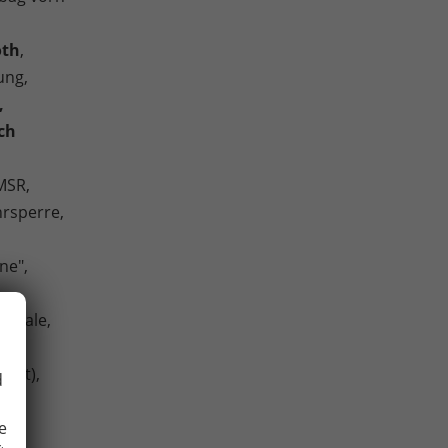
oth
,
ung,
,
ch
 MSR,
hrsperre,
ine",
pedale,
rnet),
d
e