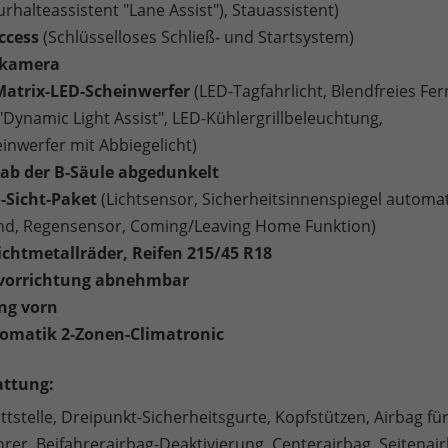
urhalteassistent "Lane Assist"), Stauassistent)
Access
(Schlüsselloses Schließ- und Startsystem)
rkamera
Matrix-LED-Scheinwerfer
(LED-Tagfahrlicht, Blendfreies Fer
"Dynamic Light Assist", LED-Kühlergrillbeleuchtung,
inwerfer mit Abbiegelicht)
ab der B-Säule abgedunkelt
-Sicht-Paket
(Lichtsensor, Sicherheitsinnenspiegel automa
d, Regensensor, Coming/Leaving Home Funktion)
eichtmetallräder, Reifen 215/45 R18
orrichtung abnehmbar
ng vorn
omatik 2-Zonen-Climatronic
attung:
tstelle, Dreipunkt-Sicherheitsgurte, Kopfstützen, Airbag fü
hrer, Beifahrerairbag-Deaktivierung, Centerairbag, Seitenai