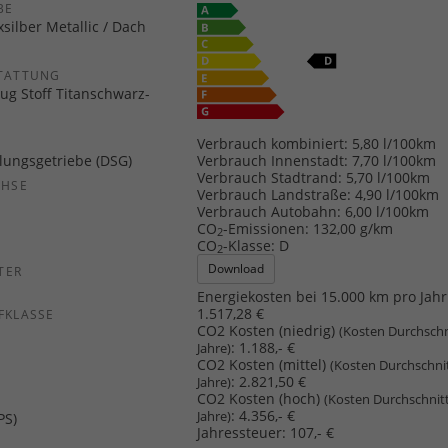
E
xsilber Metallic / Dach
TATTUNG
ug Stoff Titanschwarz-
Verbrauch kombiniert:
5,80 l/100km
Verbrauch Innenstadt:
7,70 l/100km
ungsgetriebe (DSG)
Verbrauch Stadtrand:
5,70 l/100km
CHSE
Verbrauch Landstraße:
4,90 l/100km
b
Verbrauch Autobahn:
6,00 l/100km
CO
-Emissionen:
132,00 g/km
2
CO
-Klasse:
D
2
Download
TER
Energiekosten bei 15.000 km pro Jahr
1.517,28 €
FKLASSE
CO2 Kosten (niedrig)
(Kosten Durchschn
:
1.188,- €
Jahre)
CO2 Kosten (mittel)
(Kosten Durchschni
:
2.821,50 €
Jahre)
CO2 Kosten (hoch)
(Kosten Durchschnit
:
4.356,- €
Jahre)
PS)
Jahressteuer:
107,- €