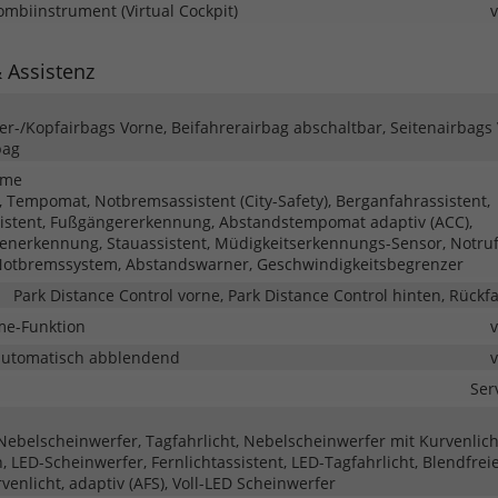
Kombiinstrument (Virtual Cockpit)
& Assistenz
ter-/Kopfairbags Vorne, Beifahrerairbag abschaltbar, Seitenairbags
bag
eme
 Tempomat, Notbremsassistent (City-Safety), Berganfahrassistent,
istent, Fußgängererkennung, Abstandstempomat adaptiv (ACC),
enerkennung, Stauassistent, Müdigkeitserkennungs-Sensor, Notru
otbremssystem, Abstandswarner, Geschwindigkeitsbegrenzer
Park Distance Control vorne, Park Distance Control hinten, Rück
me-Funktion
automatisch abblendend
Ser
 Nebelscheinwerfer, Tagfahrlicht, Nebelscheinwerfer mit Kurvenlich
 LED-Scheinwerfer, Fernlichtassistent, LED-Tagfahrlicht, Blendfrei
rvenlicht, adaptiv (AFS), Voll-LED Scheinwerfer