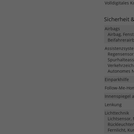
Volldigitales 
Sicherheit 
Airbags
Airbag, Fens
Beifahrerair
Assistenzsyst
Regensensor,
Spurhalteass
Verkehrzeich
Autonomes N
Einparkhilfe
Follow-Me-Ho
Innenspiegel 
Lenkung
Lichttechnik
Lichtsensor,
Rückleuchten,
Fernlicht, Ku