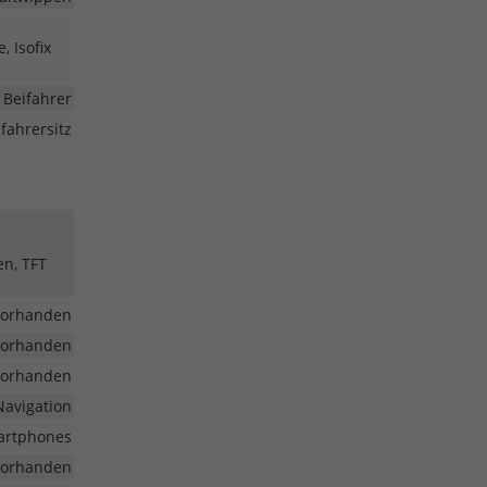
, Isofix
 Beifahrer
fahrersitz
en, TFT
vorhanden
vorhanden
vorhanden
Navigation
martphones
vorhanden