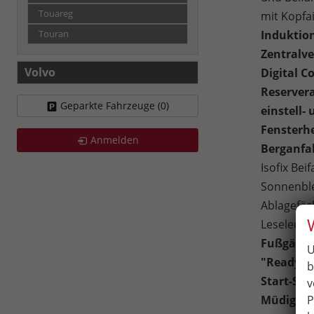
Touareg
mit Kopfa
Induktio
Touran
Zentralv
Volvo
Digital C
Reservera
Geparkte Fahrzeuge (
0
)
einstell-
Fensterhe
Anmelden
Berganfah
Isofix Bei
Sonnenbl
Ablagefäch
Leseleuch
Fußgänge
U
"Ready2D
b
Start-Sto
v
P
Müdigkei