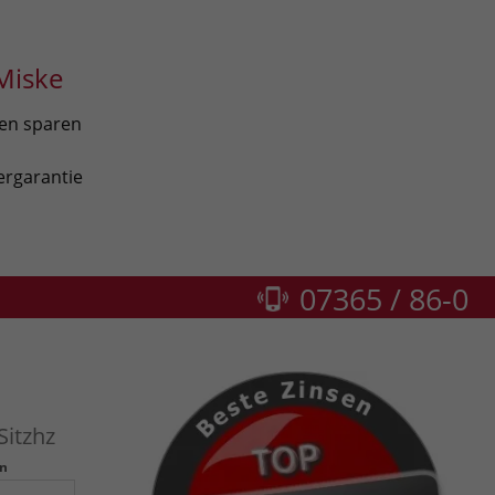
Miske
len sparen
ergarantie
07365 / 86-0
itzhz
n