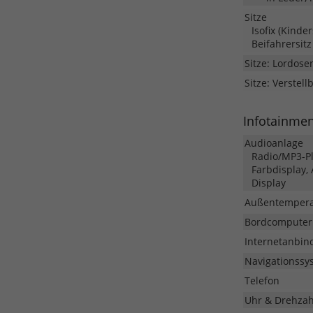
Sitze
Isofix (Kinde
Beifahrersitz
Sitze: Lordose
Sitze: Verstell
Infotainme
Audioanlage
Radio/MP3-Pla
Farbdisplay,
Display
Außentempera
Bordcomputer
Internetanbin
Navigationssy
Telefon
Uhr & Drehza