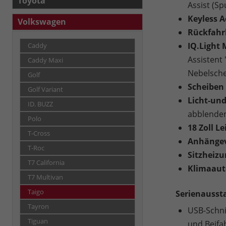
Toyota
Assist (Sp
Keyless 
Volkswagen
Rückfah
IQ.Light 
Caddy
Assistent 
Caddy Maxi
Nebelsche
Golf
Scheiben 
Golf Variant
Licht-und
ID. BUZZ
abblenden
Polo
18 Zoll L
T-Cross
Anhängev
T-Roc
Sitzheizu
T7 California
Klimaaut
T7 Multivan
Taigo
Serienausst
Tayron
USB-Schnit
Tiguan
und Beifa