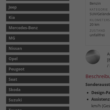
Benzin
Jeep
KATEGORIE
SUV/Geländ
Kia
KILOMETER
20 km
Mercedes-Benz
ZUSTAND
unfallfrei
MG
Nissan
A
Opel
[
/
Peugeot
Beschreib
Seat
Sonderausst
Skoda
Design-Pa
Assistenz
Suzuki
km/h (Ges