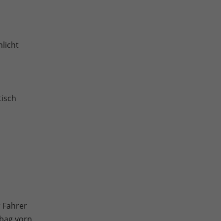
nlicht
tisch
r Fahrer
rbag vorn