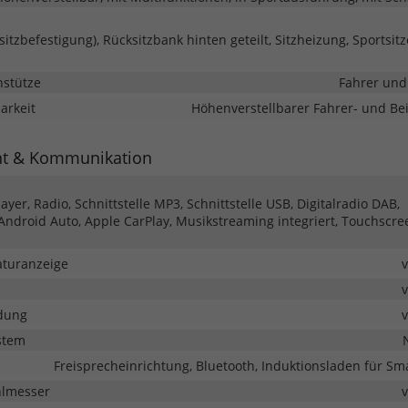
rsitzbefestigung), Rücksitzbank hinten geteilt, Sitzheizung, Sportsitze
nstütze
Fahrer und
barkeit
Höhenverstellbarer Fahrer- und Bei
nt & Kommunikation
yer, Radio, Schnittstelle MP3, Schnittstelle USB, Digitalradio DAB,
 Android Auto, Apple CarPlay, Musikstreaming integriert, Touchscre
turanzeige
dung
stem
Freisprecheinrichtung, Bluetooth, Induktionsladen für S
hlmesser