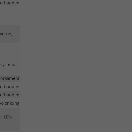
vorhanden
 Vorne,
fsystem,
fahrkamera
vorhanden
vorhanden
volenkung
t, LED-
es