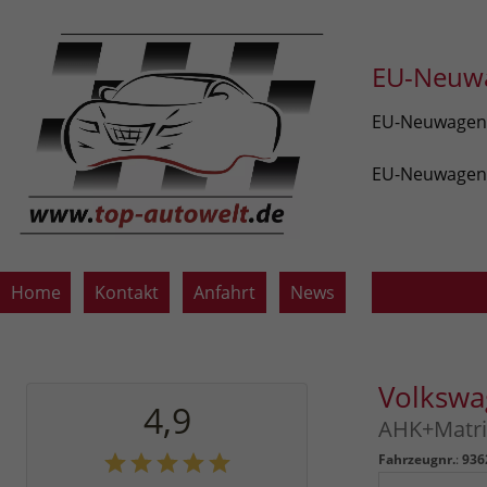
EU-Neuwa
EU-Neuwagen v
EU-Neuwagen z
Home
Kontakt
Anfahrt
News
Volkswa
4,9
AHK+Matri
Fahrzeugnr.
:
936