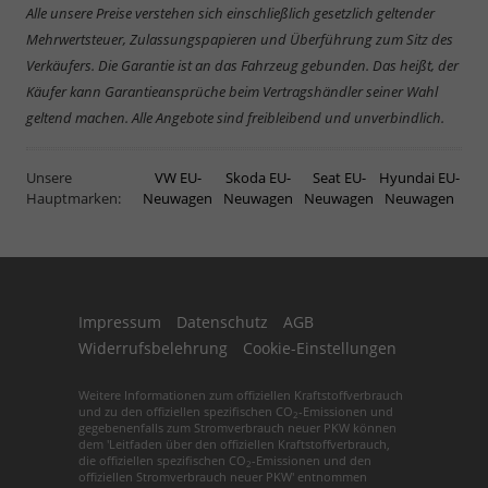
Alle unsere Preise verstehen sich einschließlich gesetzlich geltender
Mehrwertsteuer, Zulassungspapieren und Überführung zum Sitz des
Verkäufers. Die Garantie ist an das Fahrzeug gebunden. Das heißt, der
Käufer kann Garantieansprüche beim Vertragshändler seiner Wahl
geltend machen. Alle Angebote sind freibleibend und unverbindlich.
Unsere
VW EU-
Skoda EU-
Seat EU-
Hyundai EU-
Hauptmarken:
Neuwagen
Neuwagen
Neuwagen
Neuwagen
Impressum
Datenschutz
AGB
Widerrufsbelehrung
Cookie-Einstellungen
Weitere Informationen zum offiziellen Kraftstoffverbrauch
und zu den offiziellen spezifischen CO
-Emissionen und
2
gegebenenfalls zum Stromverbrauch neuer PKW können
dem 'Leitfaden über den offiziellen Kraftstoffverbrauch,
die offiziellen spezifischen CO
-Emissionen und den
2
offiziellen Stromverbrauch neuer PKW' entnommen