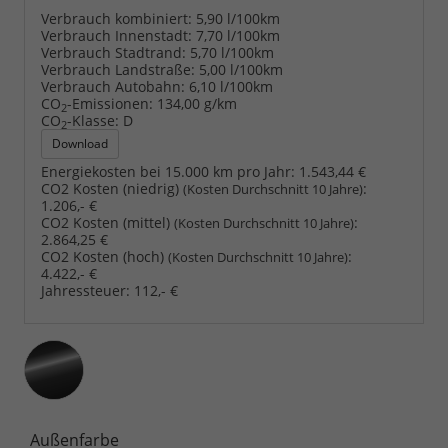
Verbrauch kombiniert:
5,90 l/100km
Verbrauch Innenstadt:
7,70 l/100km
Verbrauch Stadtrand:
5,70 l/100km
Verbrauch Landstraße:
5,00 l/100km
Verbrauch Autobahn:
6,10 l/100km
CO
-Emissionen:
134,00 g/km
2
CO
-Klasse:
D
2
Download
Energiekosten bei 15.000 km pro Jahr:
1.543,44 €
CO2 Kosten (niedrig)
:
(Kosten Durchschnitt 10 Jahre)
1.206,- €
CO2 Kosten (mittel)
:
(Kosten Durchschnitt 10 Jahre)
2.864,25 €
CO2 Kosten (hoch)
:
(Kosten Durchschnitt 10 Jahre)
4.422,- €
Jahressteuer:
112,- €
Außenfarbe