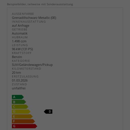
Beispielbilder, teilweise mit Sonderausstattung
AUSSENFARBE
Grenadillschwarz Metallic (0E)
INNENAUSSTATTUNG
auf Anfrage
GETRIEBE
Automatik
HUBRAUM
1.498 ccm
LEISTUNG
96 kW (131 PS)
KRAFTSTOFF
Benzin
KATEGORIE
SUV/Geländewagen/Pickup
KILOMETERSTAND
20 km
ERSTZULASSUNG
01.03.2026
ZUSTAND
unfallfrei