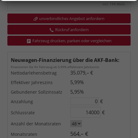
incl. 19% MwSt.
unverbindliches Angebot anfordern
Rückruf anfordern
Fahrzeug drucken, parken oder vergleichen
Neuwagen-Finanzierung über die AKF-Bank:
Finanzieren Sie Ihr Fahrzeug ab 5,99% effektivem Jahreszins
35.079,– €
Nettodarlehensbetrag
5,99%
Effektiver Jahreszins
5,95%
Gebundener Sollzinssatz
€
Anzahlung
€
Schlussrate
Anzahl der Monatsraten
564,– €
Monatsraten