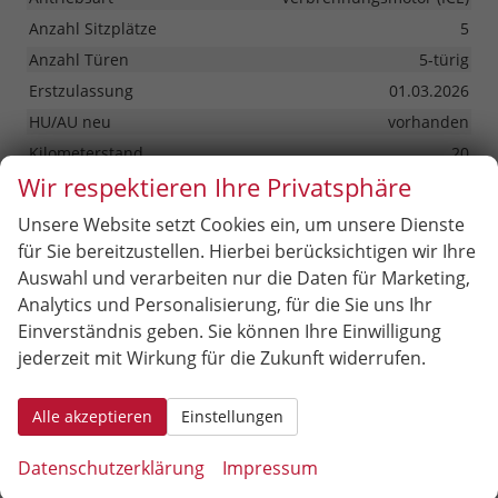
Anzahl Sitzplätze
5
Anzahl Türen
5-türig
Erstzulassung
01.03.2026
HU/AU neu
vorhanden
Kilometerstand
20
Wir respektieren Ihre Privatsphäre
Lackierung
Metallic
Leergewicht
1644 kg
Unsere Website setzt Cookies ein, um unsere Dienste
Nichtraucher-Fahrzeug
vorhanden
für Sie bereitzustellen. Hierbei berücksichtigen wir Ihre
Auswahl und verarbeiten nur die Daten für Marketing,
Polsterung
Stoff
Analytics und Personalisierung, für die Sie uns Ihr
Tageszulassung
vorhanden
Einverständnis geben. Sie können Ihre Einwilligung
Zustand
unfallfrei
jederzeit mit Wirkung für die Zukunft widerrufen.
Zustand, Beschaffenheit
Scheckheftgepflegt
Zustand, Fahrfähigkeit
fahrtauglich
Alle akzeptieren
Einstellungen
Datenschutzerklärung
Impressum
35.079,– €
Gesamtpreis