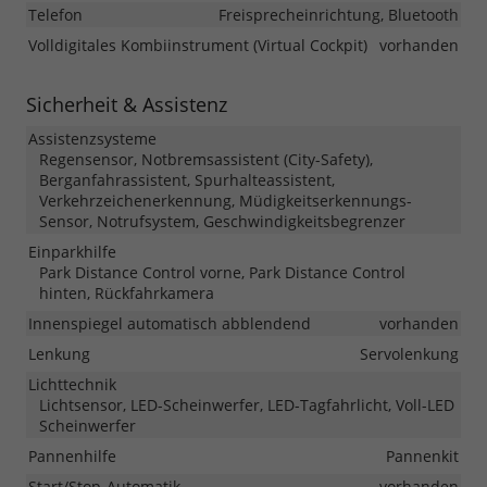
Telefon
Freisprecheinrichtung, Bluetooth
Volldigitales Kombiinstrument (Virtual Cockpit)
vorhanden
Sicherheit & Assistenz
Assistenzsysteme
Regensensor, Notbremsassistent (City-Safety),
Berganfahrassistent, Spurhalteassistent,
Verkehrzeichenerkennung, Müdigkeitserkennungs-
Sensor, Notrufsystem, Geschwindigkeitsbegrenzer
Einparkhilfe
Park Distance Control vorne, Park Distance Control
hinten, Rückfahrkamera
Innenspiegel automatisch abblendend
vorhanden
Lenkung
Servolenkung
Lichttechnik
Lichtsensor, LED-Scheinwerfer, LED-Tagfahrlicht, Voll-LED
Scheinwerfer
Pannenhilfe
Pannenkit
Start/Stop-Automatik
vorhanden