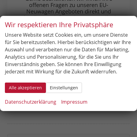
offenen Fragen zu unseren EU-
Neuwagen Angeboten direkt und
schnell am Telefon oder per E-Mail. Sie
Wir respektieren Ihre Privatsphäre
erreichen uns unter:
Unsere Website setzt Cookies ein, um unsere Dienste
07365 860
für Sie bereitzustellen. Hierbei berücksichtigen wir Ihre
Auswahl und verarbeiten nur die Daten für Marketing,
Oder über unser Kontaktformular:
Analytics und Personalisierung, für die Sie uns Ihr
Einverständnis geben. Sie können Ihre Einwilligung
jederzeit mit Wirkung für die Zukunft widerrufen.
Zum Kontaktformular
Alle akzeptieren
Einstellungen
Datenschutzerklärung
Impressum