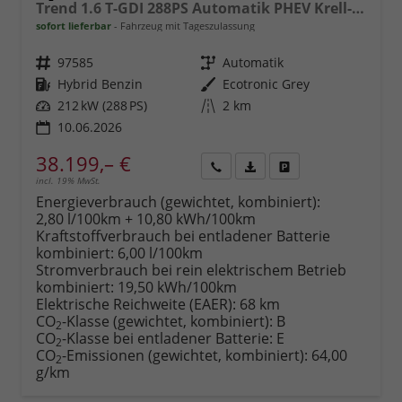
Trend 1.6 T-GDI 288PS Automatik PHEV Krell-Sound Teill-Leder elektr. Heckklappe ACC Klimaautomatik Sitzheizung Lenkrandheizung Navi PDC v+h Rückf.Kamera Apple CarPlay + Android Auto 2xKeyless 19-LM vollelektr. Reichweite 68KM
sofort lieferbar
Fahrzeug mit Tageszulassung
Fahrzeugnr.
97585
Getriebe
Automatik
Kraftstoff
Hybrid Benzin
Außenfarbe
Ecotronic Grey
Leistung
212 kW (288 PS)
Kilometerstand
2 km
10.06.2026
38.199,– €
incl. 19% MwSt.
Rückruf
PDF-
Fahrzeug
anfordern
Datei,
drucken,
Energieverbrauch (gewichtet, kombiniert):
Fahrzeugexposé
parken
2,80 l/100km + 10,80 kWh/100km
drucken
oder
Kraftstoffverbrauch bei entladener Batterie
vergleichen
kombiniert:
6,00 l/100km
Stromverbrauch bei rein elektrischem Betrieb
kombiniert:
19,50 kWh/100km
Elektrische Reichweite (EAER):
68 km
CO
-Klasse (gewichtet, kombiniert):
B
2
CO
-Klasse bei entladener Batterie:
E
2
CO
-Emissionen (gewichtet, kombiniert):
64,00
2
g/km