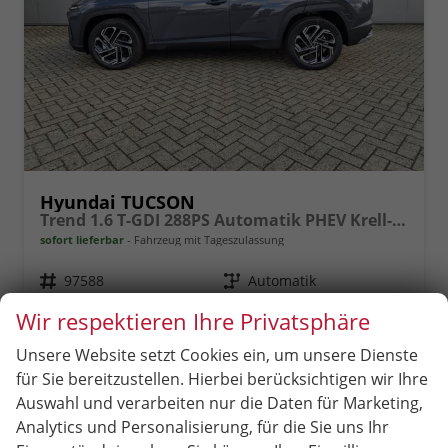
Hyundai TUCSON
Trend 1.6 T-GDI 288PS Automatik PHEV Krell-Sound Teill-Leder elektr. Heckklappe ACC Klimaautomatik Sitzheizung Lenkrandheizung Navi PDC v+h Rückf.Kamera Apple CarPlay + Android Auto 2xKeyless 19-LM vollelektr. Reichweite 68KM
sofort lieferbar
Fahrzeug mit Tageszulassung
Fahrzeugnr.
97588
Getriebe
Automatik
Kraftstoff
Hybrid Benzin
Außenfarbe
Ecotronic Grey
Wir respektieren Ihre Privatsphäre
Leistung
212 kW (288 PS)
Kilometerstand
2 km
10.06.2026
Unsere Website setzt Cookies ein, um unsere Dienste
für Sie bereitzustellen. Hierbei berücksichtigen wir Ihre
38.199,– €
Auswahl und verarbeiten nur die Daten für Marketing,
incl. 19% MwSt.
Rückruf
PDF-
Fahrzeug
Analytics und Personalisierung, für die Sie uns Ihr
anfordern
Datei,
drucken,
Energieverbrauch (gewichtet, kombiniert):