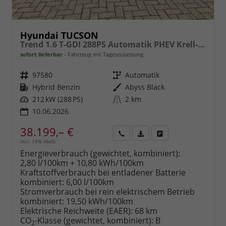
Hyundai TUCSON
Trend 1.6 T-GDI 288PS Automatik PHEV Krell-Sound Teill-Leder elektr. Heckklappe ACC Klimaautomatik Sitzheizung Lenkrandheizung Navi PDC v+h Rückf.Kamera Apple CarPlay + Android Auto 2xKeyless 19-LM vollelektr. Reichweite 68KM
sofort lieferbar
Fahrzeug mit Tageszulassung
Fahrzeugnr.
97580
Getriebe
Automatik
Kraftstoff
Hybrid Benzin
Außenfarbe
Abyss Black
Leistung
212 kW (288 PS)
Kilometerstand
2 km
10.06.2026
38.199,– €
incl. 19% MwSt.
Rückruf
PDF-
Fahrzeug
anfordern
Datei,
drucken,
Energieverbrauch (gewichtet, kombiniert):
Fahrzeugexposé
parken
2,80 l/100km + 10,80 kWh/100km
drucken
oder
Kraftstoffverbrauch bei entladener Batterie
vergleichen
kombiniert:
6,00 l/100km
Stromverbrauch bei rein elektrischem Betrieb
kombiniert:
19,50 kWh/100km
Elektrische Reichweite (EAER):
68 km
CO
-Klasse (gewichtet, kombiniert):
B
2