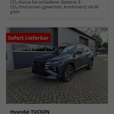
CO
-Klasse bei entladener Batterie:
E
2
CO
-Emissionen (gewichtet, kombiniert):
64,00
2
g/km
Hyundai TUCSON