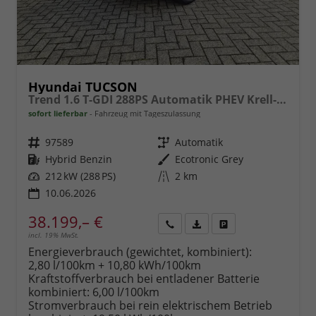
Hyundai TUCSON
Trend 1.6 T-GDI 288PS Automatik PHEV Krell-Sound Teill-Leder elektr. Heckklappe ACC Klimaautomatik Sitzheizung Lenkrandheizung Navi PDC v+h Rückf.Kamera Apple CarPlay + Android Auto 2xKeyless 19-LM vollelektr. Reichweite 68KM
sofort lieferbar
Fahrzeug mit Tageszulassung
Fahrzeugnr.
97589
Getriebe
Automatik
Kraftstoff
Hybrid Benzin
Außenfarbe
Ecotronic Grey
Leistung
212 kW (288 PS)
Kilometerstand
2 km
10.06.2026
38.199,– €
incl. 19% MwSt.
Rückruf
PDF-
Fahrzeug
anfordern
Datei,
drucken,
Energieverbrauch (gewichtet, kombiniert):
Fahrzeugexposé
parken
2,80 l/100km + 10,80 kWh/100km
drucken
oder
Kraftstoffverbrauch bei entladener Batterie
vergleichen
kombiniert:
6,00 l/100km
Stromverbrauch bei rein elektrischem Betrieb