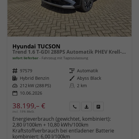
Hyundai TUCSON
Trend 1.6 T-GDI 288PS Automatik PHEV Krell-Sound Teill-Leder elektr. Heckklappe ACC Klimaautomatik Sitzheizung Lenkrandheizung Navi PDC v+h Rückf.Kamera Apple CarPlay + Android Auto 2xKeyless 19-LM vollelektr. Reichweite 68KM
sofort lieferbar
Fahrzeug mit Tageszulassung
Fahrzeugnr.
97579
Getriebe
Automatik
Kraftstoff
Hybrid Benzin
Außenfarbe
Abyss Black
Leistung
212 kW (288 PS)
Kilometerstand
2 km
10.06.2026
38.199,– €
incl. 19% MwSt.
Rückruf
PDF-
Fahrzeug
anfordern
Datei,
drucken,
Energieverbrauch (gewichtet, kombiniert):
Fahrzeugexposé
parken
2,80 l/100km + 10,80 kWh/100km
drucken
oder
Kraftstoffverbrauch bei entladener Batterie
vergleichen
kombiniert:
6,00 l/100km