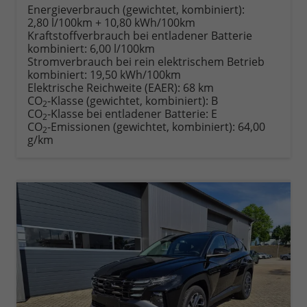
anfordern
Datei,
drucken,
Energieverbrauch (gewichtet, kombiniert):
Fahrzeugexposé
parken
2,80 l/100km + 10,80 kWh/100km
drucken
oder
Kraftstoffverbrauch bei entladener Batterie
vergleichen
kombiniert:
6,00 l/100km
Stromverbrauch bei rein elektrischem Betrieb
kombiniert:
19,50 kWh/100km
Elektrische Reichweite (EAER):
68 km
CO
-Klasse (gewichtet, kombiniert):
B
2
CO
-Klasse bei entladener Batterie:
E
2
CO
-Emissionen (gewichtet, kombiniert):
64,00
2
g/km