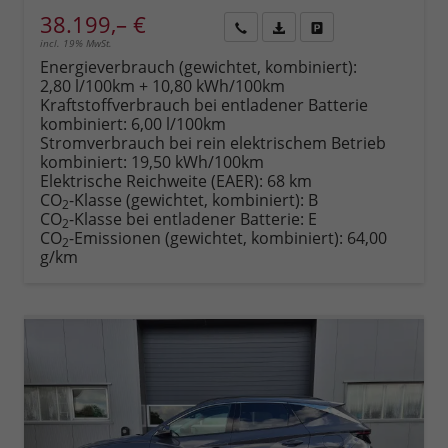
38.199,– €
incl. 19% MwSt.
Rückruf
PDF-
Fahrzeug
anfordern
Datei,
drucken,
Energieverbrauch (gewichtet, kombiniert):
Fahrzeugexposé
parken
2,80 l/100km + 10,80 kWh/100km
drucken
oder
Kraftstoffverbrauch bei entladener Batterie
vergleichen
kombiniert:
6,00 l/100km
Stromverbrauch bei rein elektrischem Betrieb
kombiniert:
19,50 kWh/100km
Elektrische Reichweite (EAER):
68 km
CO
-Klasse (gewichtet, kombiniert):
B
2
CO
-Klasse bei entladener Batterie:
E
2
CO
-Emissionen (gewichtet, kombiniert):
64,00
2
g/km