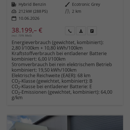
Kraftstoff
Hybrid Benzin
Außenfarbe
Ecotronic Grey
Leistung
212 kW (288 PS)
Kilometerstand
2 km
10.06.2026
38.199,– €
incl. 19% MwSt.
Rückruf
PDF-
Fahrzeug
anfordern
Datei,
drucken,
Energieverbrauch (gewichtet, kombiniert):
Fahrzeugexposé
parken
2,80 l/100km + 10,80 kWh/100km
drucken
oder
Kraftstoffverbrauch bei entladener Batterie
vergleichen
kombiniert:
6,00 l/100km
Stromverbrauch bei rein elektrischem Betrieb
kombiniert:
19,50 kWh/100km
Elektrische Reichweite (EAER):
68 km
CO
-Klasse (gewichtet, kombiniert):
B
2
CO
-Klasse bei entladener Batterie:
E
2
CO
-Emissionen (gewichtet, kombiniert):
64,00
2
g/km