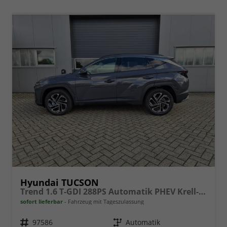
Hyundai TUCSON
Trend 1.6 T-GDI 288PS Automatik PHEV Krell-Sound Teill-Leder elektr. Heckklappe ACC Klimaautomatik Sitzheizung Lenkrandheizung Navi PDC v+h Rückf.Kamera Apple CarPlay + Android Auto 2xKeyless 19-LM vollelektr. Reichweite 68KM
sofort lieferbar
Fahrzeug mit Tageszulassung
Fahrzeugnr.
97586
Getriebe
Automatik