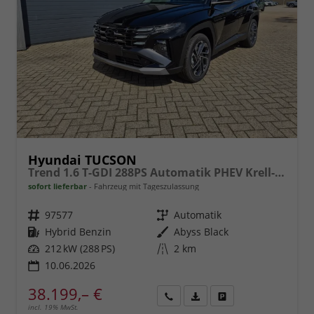
Hyundai TUCSON
Trend 1.6 T-GDI 288PS Automatik PHEV Krell-Sound Teill-Leder elektr. Heckklappe ACC Klimaautomatik Sitzheizung Lenkrandheizung Navi PDC v+h Rückf.Kamera Apple CarPlay + Android Auto 2xKeyless 19-LM vollelektr. Reichweite 68KM
sofort lieferbar
Fahrzeug mit Tageszulassung
Fahrzeugnr.
97577
Getriebe
Automatik
Kraftstoff
Hybrid Benzin
Außenfarbe
Abyss Black
Leistung
212 kW (288 PS)
Kilometerstand
2 km
10.06.2026
38.199,– €
incl. 19% MwSt.
Rückruf
PDF-
Fahrzeug