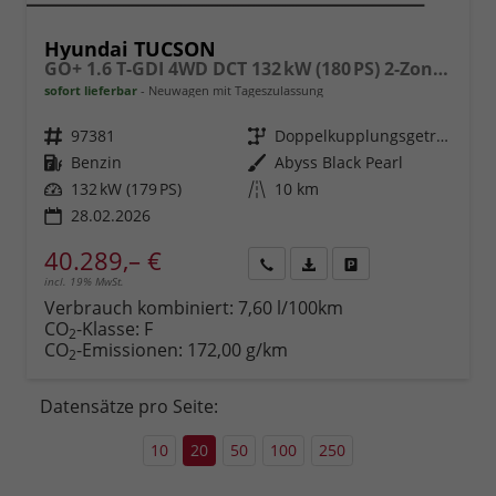
Hyundai TUCSON
GO+ 1.6 T-GDI 4WD DCT 132 kW (180 PS) 2-Zonen-Klimaautomatik, Navigationssystem, Bluetooth, Android Auto, Apple CarPlay, Induktive Ladestation, Adaptiver Tempomat mit Abstandsregelung, Rückfahrkamera, Matrix LED, 18" Leichtmetallfelgen, uvm.
sofort lieferbar
Neuwagen mit Tageszulassung
Fahrzeugnr.
97381
Getriebe
Doppelkupplungsgetriebe (DSG)
Kraftstoff
Benzin
Außenfarbe
Abyss Black Pearl
Leistung
132 kW (179 PS)
Kilometerstand
10 km
28.02.2026
40.289,– €
incl. 19% MwSt.
Rückruf
PDF-
Fahrzeug
anfordern
Datei,
drucken,
Verbrauch kombiniert:
7,60 l/100km
Fahrzeugexposé
parken
CO
-Klasse:
F
2
drucken
oder
CO
-Emissionen:
172,00 g/km
2
vergleichen
Datensätze pro Seite:
10
20
50
100
250