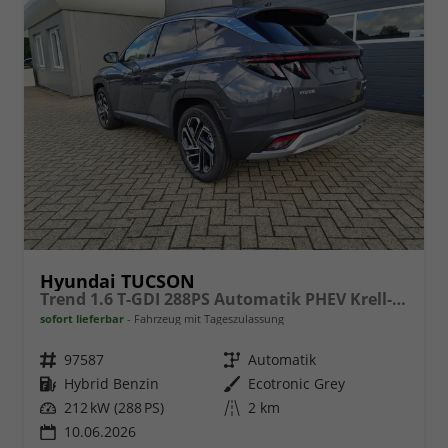
Hyundai TUCSON
Trend 1.6 T-GDI 288PS Automatik PHEV Krell-Sound Teill-Leder elektr. Heckklappe ACC Klimaautomatik Sitzheizung Lenkrandheizung Navi PDC v+h Rückf.Kamera Apple CarPlay + Android Auto 2xKeyless 19-LM vollelektr. Reichweite 68KM
sofort lieferbar
Fahrzeug mit Tageszulassung
Fahrzeugnr.
97587
Getriebe
Automatik
Kraftstoff
Hybrid Benzin
Außenfarbe
Ecotronic Grey
Leistung
212 kW (288 PS)
Kilometerstand
2 km
10.06.2026