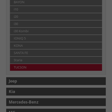
BAYON
i10
i20
i30
i30 Kombi
IONIQ 5
KONA
SANTA FE
Staria
TUCSON
Jeep
Kia
Mercedes-Benz