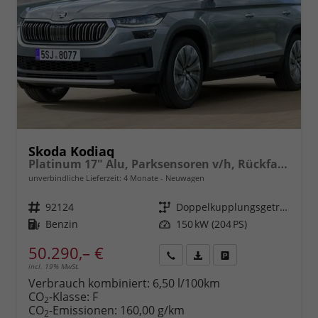
Skoda Kodiaq
Platinum 17" Alu, Parksensoren v/h, Rückfahrkamera, 3-Zonen-Climatronic, Sunset, Sitzheizung, Side Assist, Fernlicht-Assist, Tempomat, Infotainment 10" + Smartlink, Virtual Cockpit, 13" Navi,, M-Lederlenkrad, LED-Scheinwerfer, Dachreling uvm.
unverbindliche Lieferzeit:
4 Monate
Neuwagen
Fahrzeugnr.
92124
Getriebe
Doppelkupplungsgetriebe (DSG)
Kraftstoff
Benzin
Leistung
150 kW (204 PS)
50.290,– €
incl. 19% MwSt.
Rückruf
PDF-
Fahrzeug
anfordern
Datei,
drucken,
Verbrauch kombiniert:
6,50 l/100km
Fahrzeugexposé
parken
CO
-Klasse:
F
2
drucken
oder
CO
-Emissionen:
160,00 g/km
2