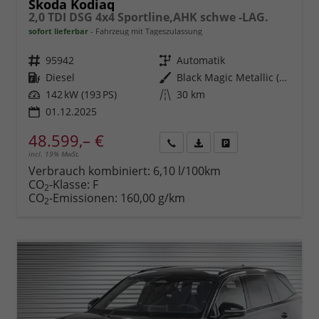
Skoda Kodiaq
2,0 TDI DSG 4x4 Sportline,AHK schwe -LAG.
sofort lieferbar
Fahrzeug mit Tageszulassung
Fahrzeugnr.
95942
Getriebe
Automatik
Kraftstoff
Diesel
Außenfarbe
Black Magic Metallic (1Z)
Leistung
142 kW (193 PS)
Kilometerstand
30 km
01.12.2025
48.599,– €
incl. 19% MwSt.
Rückruf
PDF-
Fahrzeug
anfordern
Datei,
drucken,
Verbrauch kombiniert:
6,10 l/100km
Fahrzeugexposé
parken
CO
-Klasse:
F
2
drucken
oder
CO
-Emissionen:
160,00 g/km
2
vergleichen