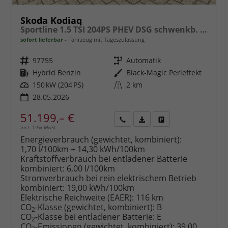
Skoda Kodiaq
Sportline 1.5 TSI 204PS PHEV DSG schwenkb. AHK elektr. PanoDach HUD Alcantara PDC v+h 360°Kamera CANTON Sound Klimaautomatik Sitzheizung Lenkradheizung Navi Apple CarPlay Android Auto 2xKeyless 19"LM vollelektr. Reichweite 116KM
sofort lieferbar
Fahrzeug mit Tageszulassung
Fahrzeugnr.
97755
Getriebe
Automatik
Kraftstoff
Hybrid Benzin
Außenfarbe
Black-Magic Perleffekt
Leistung
150 kW (204 PS)
Kilometerstand
2 km
28.05.2026
51.199,– €
incl. 19% MwSt.
Rückruf
PDF-
Fahrzeug
anfordern
Datei,
drucken,
Energieverbrauch (gewichtet, kombiniert):
Fahrzeugexposé
parken
1,70 l/100km + 14,30 kWh/100km
drucken
oder
Kraftstoffverbrauch bei entladener Batterie
vergleichen
kombiniert:
6,00 l/100km
Stromverbrauch bei rein elektrischem Betrieb
kombiniert:
19,00 kWh/100km
Elektrische Reichweite (EAER):
116 km
CO
-Klasse (gewichtet, kombiniert):
B
2
CO
-Klasse bei entladener Batterie:
E
2
CO
-Emissionen (gewichtet, kombiniert):
39,00