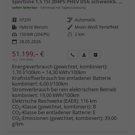
Sportline 1.5 TSI 204PS PHEV DSG schwenkb. AHK elektr. PanoDach HUD Alcantara PDC v+h 360°Kamera CANTON Sound Klimaautomatik Sitzheizung Lenkradheizung Navi Apple CarPlay Android Auto 2xKeyless 19"LM vollelektr. Reichweite 116KM
sofort lieferbar
Fahrzeug mit Tageszulassung
Fahrzeugnr.
97291
Getriebe
Automatik
Kraftstoff
Hybrid Benzin
Außenfarbe
Moon-Weiß Perleffekt
Leistung
150 kW (204 PS)
Kilometerstand
2 km
28.05.2026
51.199,– €
incl. 19% MwSt.
Rückruf
PDF-
Fahrzeug
anfordern
Datei,
drucken,
Energieverbrauch (gewichtet, kombiniert):
Fahrzeugexposé
parken
1,70 l/100km + 14,30 kWh/100km
drucken
oder
Kraftstoffverbrauch bei entladener Batterie
vergleichen
kombiniert:
6,00 l/100km
Stromverbrauch bei rein elektrischem Betrieb
kombiniert:
19,00 kWh/100km
Elektrische Reichweite (EAER):
116 km
CO
-Klasse (gewichtet, kombiniert):
B
2
CO
-Klasse bei entladener Batterie:
E
2
CO
-Emissionen (gewichtet, kombiniert):
39,00
2
g/km