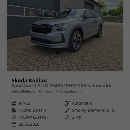
Skoda Kodiaq
Sportline 1.5 TSI 204PS PHEV DSG schwenkb. AHK elektr. PanoDach HUD Alcantara PDC v+h 360°Kamera CANTON Sound Klimaautomatik Sitzheizung Lenkradheizung Navi Apple CarPlay Android Auto 2xKeyless 19"LM vollelektr. Reichweite 116KM
sofort lieferbar
Fahrzeug mit Tageszulassung
Fahrzeugnr.
97752
Getriebe
Automatik
Kraftstoff
Hybrid Benzin
Außenfarbe
Smokey Diamond-Silber Metallic
Leistung
150 kW (204 PS)
Kilometerstand
2 km
28.05.2026