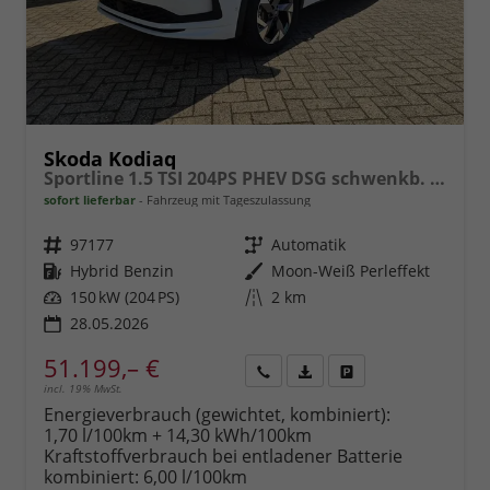
Skoda Kodiaq
Sportline 1.5 TSI 204PS PHEV DSG schwenkb. AHK elektr. PanoDach HUD Alcantara PDC v+h 360°Kamera CANTON Sound Klimaautomatik Sitzheizung Lenkradheizung Navi Apple CarPlay Android Auto 2xKeyless 19"LM vollelektr. Reichweite 116KM
sofort lieferbar
Fahrzeug mit Tageszulassung
Fahrzeugnr.
97177
Getriebe
Automatik
Kraftstoff
Hybrid Benzin
Außenfarbe
Moon-Weiß Perleffekt
Leistung
150 kW (204 PS)
Kilometerstand
2 km
28.05.2026
51.199,– €
incl. 19% MwSt.
Rückruf
PDF-
Fahrzeug
anfordern
Datei,
drucken,
Energieverbrauch (gewichtet, kombiniert):
Fahrzeugexposé
parken
1,70 l/100km + 14,30 kWh/100km
drucken
oder
Kraftstoffverbrauch bei entladener Batterie
vergleichen
kombiniert:
6,00 l/100km