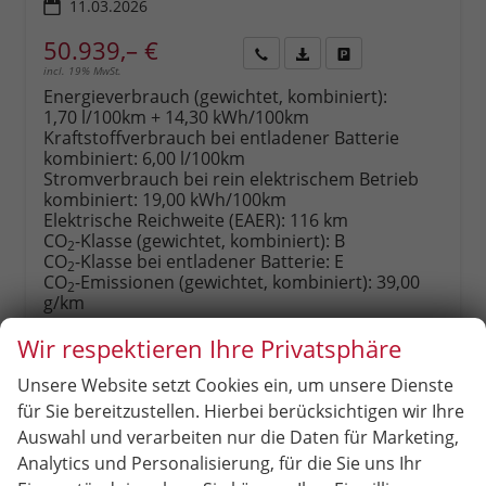
11.03.2026
50.939,– €
incl. 19% MwSt.
Rückruf
PDF-
Fahrzeug
anfordern
Datei,
drucken,
Energieverbrauch (gewichtet, kombiniert):
Fahrzeugexposé
parken
1,70 l/100km + 14,30 kWh/100km
drucken
oder
Kraftstoffverbrauch bei entladener Batterie
vergleichen
kombiniert:
6,00 l/100km
Stromverbrauch bei rein elektrischem Betrieb
kombiniert:
19,00 kWh/100km
Elektrische Reichweite (EAER):
116 km
CO
-Klasse (gewichtet, kombiniert):
B
2
CO
-Klasse bei entladener Batterie:
E
2
CO
-Emissionen (gewichtet, kombiniert):
39,00
2
g/km
Wir respektieren Ihre Privatsphäre
Unsere Website setzt Cookies ein, um unsere Dienste
für Sie bereitzustellen. Hierbei berücksichtigen wir Ihre
Auswahl und verarbeiten nur die Daten für Marketing,
Analytics und Personalisierung, für die Sie uns Ihr