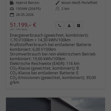
Kraftstoff
Hybrid Benzin
Außenfarbe
Moon-Weiß Perleffekt
Leistung
150 kW (204 PS)
Kilometerstand
2 km
28.05.2026
51.199,– €
incl. 19% MwSt.
Rückruf
PDF-
Fahrzeug
anfordern
Datei,
drucken,
Energieverbrauch (gewichtet, kombiniert):
Fahrzeugexposé
parken
1,70 l/100km + 14,30 kWh/100km
drucken
oder
Kraftstoffverbrauch bei entladener Batterie
vergleichen
kombiniert:
6,00 l/100km
Stromverbrauch bei rein elektrischem Betrieb
kombiniert:
19,00 kWh/100km
Elektrische Reichweite (EAER):
116 km
CO
-Klasse (gewichtet, kombiniert):
B
2
CO
-Klasse bei entladener Batterie:
E
2
CO
-Emissionen (gewichtet, kombiniert):
39,00
2
g/km