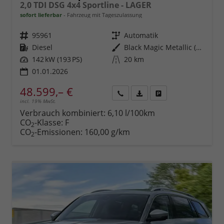
2,0 TDI DSG 4x4 Sportline - LAGER
sofort lieferbar
Fahrzeug mit Tageszulassung
Fahrzeugnr.
95961
Getriebe
Automatik
Kraftstoff
Diesel
Außenfarbe
Black Magic Metallic (1Z)
Leistung
142 kW (193 PS)
Kilometerstand
20 km
01.01.2026
48.599,– €
incl. 19% MwSt.
Rückruf
PDF-
Fahrzeug
anfordern
Datei,
drucken,
Verbrauch kombiniert:
6,10 l/100km
Fahrzeugexposé
parken
CO
-Klasse:
F
2
drucken
oder
CO
-Emissionen:
160,00 g/km
2
vergleichen