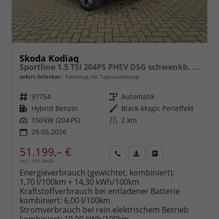
Skoda Kodiaq
Sportline 1.5 TSI 204PS PHEV DSG schwenkb. AHK elektr. PanoDach HUD Alcantara PDC v+h 360°Kamera CANTON Sound Klimaautomatik Sitzheizung Lenkradheizung Navi Apple CarPlay Android Auto 2xKeyless 19"LM vollelektr. Reichweite 116KM
sofort lieferbar
Fahrzeug mit Tageszulassung
Fahrzeugnr.
97754
Getriebe
Automatik
Kraftstoff
Hybrid Benzin
Außenfarbe
Black-Magic Perleffekt
Leistung
150 kW (204 PS)
Kilometerstand
2 km
28.05.2026
51.199,– €
incl. 19% MwSt.
Rückruf
PDF-
Fahrzeug
anfordern
Datei,
drucken,
Energieverbrauch (gewichtet, kombiniert):
Fahrzeugexposé
parken
1,70 l/100km + 14,30 kWh/100km
drucken
oder
Kraftstoffverbrauch bei entladener Batterie
vergleichen
kombiniert:
6,00 l/100km
Stromverbrauch bei rein elektrischem Betrieb
kombiniert:
19,00 kWh/100km