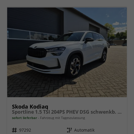
Skoda Kodiaq
Sportline 1.5 TSI 204PS PHEV DSG schwenkb. AHK elektr. PanoDach HUD Alcantara PDC v+h 360°Kamera CANTON Sound Klimaautomatik Sitzheizung Lenkradheizung Navi Apple CarPlay Android Auto 2xKeyless 19"LM vollelektr. Reichweite 116KM
sofort lieferbar
Fahrzeug mit Tageszulassung
Fahrzeugnr.
97292
Getriebe
Automatik