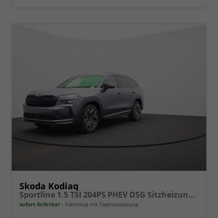
vergleichen
Skoda Kodiaq
Sportline 1.5 TSI 204PS PHEV DSG Sitzheizung v+h Frontscheibe beheizb. 20"LM schwenkb. AHK elektr. PanoDach Alcantara PDC Rückf.Kamera Klimaautomatik Lenkradheizung Navi Apple CarPlay Android Auto 2xKeyless vollelektr. Reichweite 116KM
sofort lieferbar
Fahrzeug mit Tageszulassung