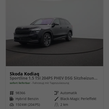
Skoda Kodiaq
Sportline 1.5 TSI 204PS PHEV DSG Sitzheizung v+h Frontscheibe beheizb. 20"LM schwenkb. AHK elektr. PanoDach Alcantara PDC Rückf.Kamera Klimaautomatik Lenkradheizung Navi Apple CarPlay Android Auto 2xKeyless vollelektr. Reichweite 116KM
sofort lieferbar
Fahrzeug mit Tageszulassung
Fahrzeugnr.
98366
Getriebe
Automatik
Kraftstoff
Hybrid Benzin
Außenfarbe
Black-Magic Perleffekt
Leistung
150 kW (204 PS)
Kilometerstand
2 km