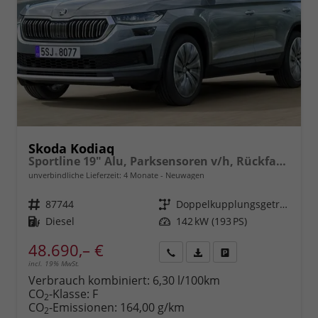
Skoda Kodiaq
Sportline 19" Alu, Parksensoren v/h, Rückfahrkamera, 3-Zonen-Climatronic, Sitzheizung, Side Assist, Tempomat, Infotainment 10" + Smartlink, Virtual Cockpit, 13" Navi, M-Lederlenkrad, LED-Scheinwerfer, Dachreling uvm.
unverbindliche Lieferzeit:
4 Monate
Neuwagen
Fahrzeugnr.
87744
Getriebe
Doppelkupplungsgetriebe (DSG)
Kraftstoff
Diesel
Leistung
142 kW (193 PS)
48.690,– €
incl. 19% MwSt.
Rückruf
PDF-
Fahrzeug
anfordern
Datei,
drucken,
Verbrauch kombiniert:
6,30 l/100km
Fahrzeugexposé
parken
CO
-Klasse:
F
2
drucken
oder
CO
-Emissionen:
164,00 g/km
2
vergleichen