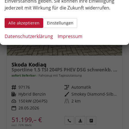
Einverständnis geben. Sie können Ihre Einwilligung
jederzeit mit Wirkung für die Zukunft widerrufen.
Alle akzeptieren
Einstellungen
Datenschutzerklärung
Impressum
Skoda Kodiaq
Sportline 1.5 TSI 204PS PHEV DSG schwenkb. AHK elektr. PanoDach HUD Alcantara PDC v+h 360°Kamera CANTON Sound Klimaautomatik Sitzheizung Lenkradheizung Navi Apple CarPlay Android Auto 2xKeyless 19"LM vollelektr. Reichweite 116KM
sofort lieferbar
Fahrzeug mit Tageszulassung
Fahrzeugnr.
97176
Getriebe
Automatik
Kraftstoff
Hybrid Benzin
Außenfarbe
Smokey Diamond-Silber Metallic
Leistung
150 kW (204 PS)
Kilometerstand
2 km
28.05.2026
51.199,– €
incl. 19% MwSt.
Rückruf
PDF-
Fahrzeug