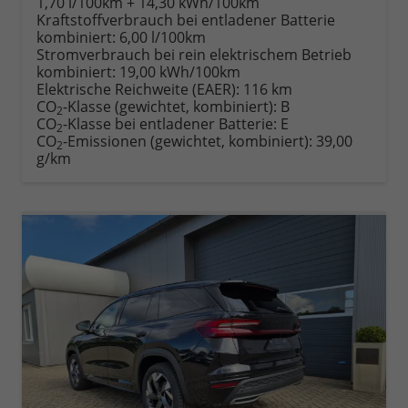
1,70 l/100km + 14,30 kWh/100km
drucken
oder
Kraftstoffverbrauch bei entladener Batterie
vergleichen
kombiniert:
6,00 l/100km
Stromverbrauch bei rein elektrischem Betrieb
kombiniert:
19,00 kWh/100km
Elektrische Reichweite (EAER):
116 km
CO
-Klasse (gewichtet, kombiniert):
B
2
CO
-Klasse bei entladener Batterie:
E
2
CO
-Emissionen (gewichtet, kombiniert):
39,00
2
g/km