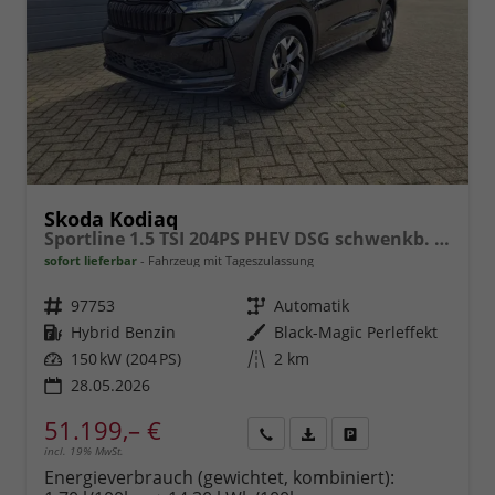
Skoda Kodiaq
Sportline 1.5 TSI 204PS PHEV DSG schwenkb. AHK elektr. PanoDach HUD Alcantara PDC v+h 360°Kamera CANTON Sound Klimaautomatik Sitzheizung Lenkradheizung Navi Apple CarPlay Android Auto 2xKeyless 19"LM vollelektr. Reichweite 116KM
sofort lieferbar
Fahrzeug mit Tageszulassung
Fahrzeugnr.
97753
Getriebe
Automatik
Kraftstoff
Hybrid Benzin
Außenfarbe
Black-Magic Perleffekt
Leistung
150 kW (204 PS)
Kilometerstand
2 km
28.05.2026
51.199,– €
incl. 19% MwSt.
Rückruf
PDF-
Fahrzeug
anfordern
Datei,
drucken,
Energieverbrauch (gewichtet, kombiniert):
Fahrzeugexposé
parken