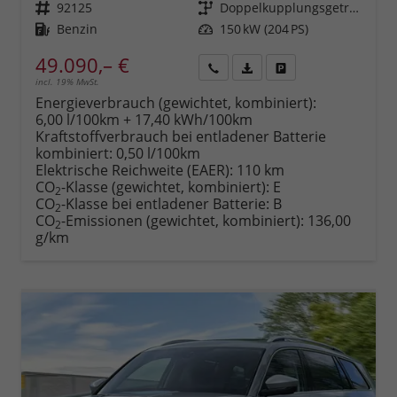
Fahrzeugnr.
92125
Getriebe
Doppelkupplungsgetriebe (DSG)
Kraftstoff
Benzin
Leistung
150 kW (204 PS)
49.090,– €
incl. 19% MwSt.
Rückruf
PDF-
Fahrzeug
anfordern
Datei,
drucken,
Energieverbrauch (gewichtet, kombiniert):
Fahrzeugexposé
parken
6,00 l/100km + 17,40 kWh/100km
drucken
oder
Kraftstoffverbrauch bei entladener Batterie
vergleichen
kombiniert:
0,50 l/100km
Elektrische Reichweite (EAER):
110 km
CO
-Klasse (gewichtet, kombiniert):
E
2
CO
-Klasse bei entladener Batterie:
B
2
CO
-Emissionen (gewichtet, kombiniert):
136,00
2
g/km