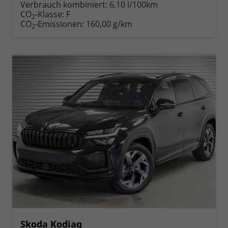
anfordern
Datei,
drucken,
Verbrauch kombiniert:
6,10 l/100km
Fahrzeugexposé
parken
CO
-Klasse:
F
2
drucken
oder
CO
-Emissionen:
160,00 g/km
2
vergleichen
Skoda Kodiaq