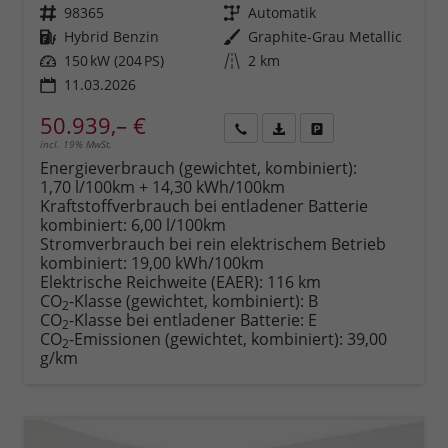
Fahrzeugnr.
98365
Getriebe
Automatik
Kraftstoff
Hybrid Benzin
Außenfarbe
Graphite-Grau Metallic
Leistung
150 kW (204 PS)
Kilometerstand
2 km
11.03.2026
50.939,– €
incl. 19% MwSt.
Rückruf
PDF-
Fahrzeug
anfordern
Datei,
drucken,
Energieverbrauch (gewichtet, kombiniert):
Fahrzeugexposé
parken
1,70 l/100km + 14,30 kWh/100km
drucken
oder
Kraftstoffverbrauch bei entladener Batterie
vergleichen
kombiniert:
6,00 l/100km
Stromverbrauch bei rein elektrischem Betrieb
kombiniert:
19,00 kWh/100km
Elektrische Reichweite (EAER):
116 km
CO
-Klasse (gewichtet, kombiniert):
B
2
CO
-Klasse bei entladener Batterie:
E
2
CO
-Emissionen (gewichtet, kombiniert):
39,00
2
g/km