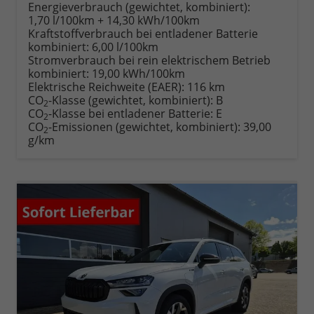
anfordern
Datei,
drucken,
Energieverbrauch (gewichtet, kombiniert):
Fahrzeugexposé
parken
1,70 l/100km + 14,30 kWh/100km
drucken
oder
Kraftstoffverbrauch bei entladener Batterie
vergleichen
kombiniert:
6,00 l/100km
Stromverbrauch bei rein elektrischem Betrieb
kombiniert:
19,00 kWh/100km
Elektrische Reichweite (EAER):
116 km
CO
-Klasse (gewichtet, kombiniert):
B
2
CO
-Klasse bei entladener Batterie:
E
2
CO
-Emissionen (gewichtet, kombiniert):
39,00
2
g/km