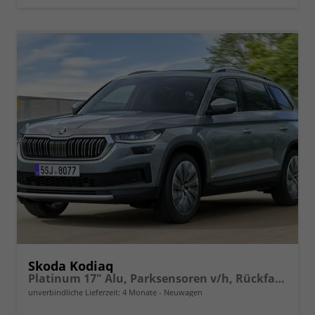
Skoda Kodiaq
Platinum 17" Alu, Parksensoren v/h, Rückfahrkamera, 3-Zonen-Climatronic, Sunset, Sitzheizung, Side Assist, Fernlicht-Assist, Tempomat, Infotainment 10" + Smartlink, Virtual Cockpit, 13" Navi,, M-Lederlenkrad, LED-Scheinwerfer, Dachreling uvm.
unverbindliche Lieferzeit:
4 Monate
Neuwagen