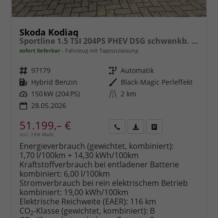
Skoda Kodiaq
Sportline 1.5 TSI 204PS PHEV DSG schwenkb. AHK elektr. PanoDach HUD Alcantara PDC v+h 360°Kamera CANTON Sound Klimaautomatik Sitzheizung Lenkradheizung Navi Apple CarPlay Android Auto 2xKeyless 19"LM vollelektr. Reichweite 116KM
sofort lieferbar
Fahrzeug mit Tageszulassung
Fahrzeugnr.
97179
Getriebe
Automatik
Kraftstoff
Hybrid Benzin
Außenfarbe
Black-Magic Perleffekt
Leistung
150 kW (204 PS)
Kilometerstand
2 km
28.05.2026
51.199,– €
incl. 19% MwSt.
Rückruf
PDF-
Fahrzeug
anfordern
Datei,
drucken,
Energieverbrauch (gewichtet, kombiniert):
Fahrzeugexposé
parken
1,70 l/100km + 14,30 kWh/100km
drucken
oder
Kraftstoffverbrauch bei entladener Batterie
vergleichen
kombiniert:
6,00 l/100km
Stromverbrauch bei rein elektrischem Betrieb
kombiniert:
19,00 kWh/100km
Elektrische Reichweite (EAER):
116 km
CO
-Klasse (gewichtet, kombiniert):
B
2