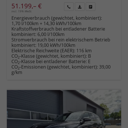
51.199,– €
incl. 19% MwSt.
Rückruf
PDF-
Fahrzeug
anfordern
Datei,
drucken,
Energieverbrauch (gewichtet, kombiniert):
Fahrzeugexposé
parken
1,70 l/100km + 14,30 kWh/100km
drucken
oder
Kraftstoffverbrauch bei entladener Batterie
vergleichen
kombiniert:
6,00 l/100km
Stromverbrauch bei rein elektrischem Betrieb
kombiniert:
19,00 kWh/100km
Elektrische Reichweite (EAER):
116 km
CO
-Klasse (gewichtet, kombiniert):
B
2
CO
-Klasse bei entladener Batterie:
E
2
CO
-Emissionen (gewichtet, kombiniert):
39,00
2
g/km