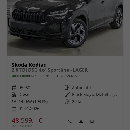
Skoda Kodiaq
2,0 TDI DSG 4x4 Sportline - LAGER
sofort lieferbar
Fahrzeug mit Tageszulassung
Fahrzeugnr.
95960
Getriebe
Automatik
Kraftstoff
Diesel
Außenfarbe
Black Magic Metallic (1Z)
Leistung
142 kW (193 PS)
Kilometerstand
20 km
01.01.2026
48.599,– €
incl. 19% MwSt.
Rückruf
PDF-
Fahrzeug