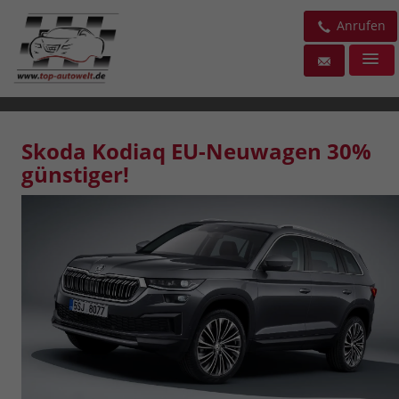
Anrufen
Skoda Kodiaq EU-Neuwagen 30%
günstiger!