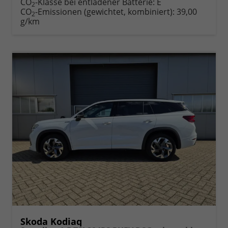
CO
-Klasse bei entladener Batterie:
E
2
CO
-Emissionen (gewichtet, kombiniert):
39,00
2
g/km
Skoda Kodiaq