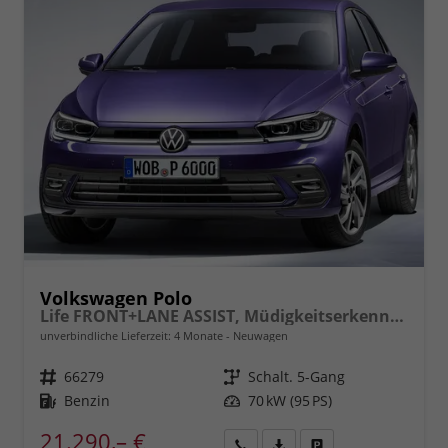
Volkswagen Polo
Life FRONT+LANE ASSIST, Müdigkeitserkennung, Berganfahrassistent, ISOFIX, eCall, LED, Digital Cockpit, App Connect, CLIMATIC, 15" ALU uvm.
unverbindliche Lieferzeit:
4 Monate
Neuwagen
Fahrzeugnr.
66279
Getriebe
Schalt. 5-Gang
Kraftstoff
Benzin
Leistung
70 kW (95 PS)
21.290,– €