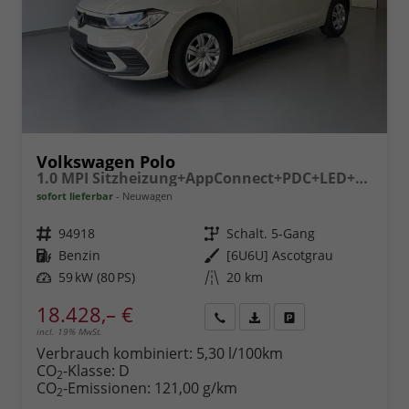
Volkswagen Polo
1.0 MPI Sitzheizung+AppConnect+PDC+LED+Touch+Lichtsensor+MultiLenkrad
sofort lieferbar
Neuwagen
Fahrzeugnr.
94918
Getriebe
Schalt. 5-Gang
Kraftstoff
Benzin
Außenfarbe
[6U6U] Ascotgrau
Leistung
59 kW (80 PS)
Kilometerstand
20 km
18.428,– €
incl. 19% MwSt.
Rückruf
PDF-
Fahrzeug
anfordern
Datei,
drucken,
Verbrauch kombiniert:
5,30 l/100km
Fahrzeugexposé
parken
CO
-Klasse:
D
2
drucken
oder
CO
-Emissionen:
121,00 g/km
2
vergleichen