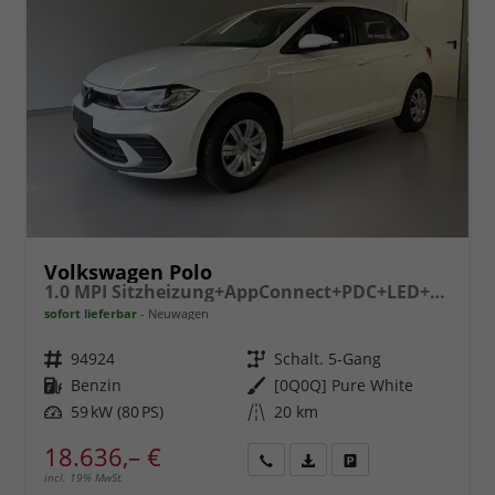
Volkswagen Polo
1.0 MPI Sitzheizung+AppConnect+PDC+LED+Touch+Lichtsensor+MultiLenkrad
sofort lieferbar
Neuwagen
Fahrzeugnr.
94924
Getriebe
Schalt. 5-Gang
Kraftstoff
Benzin
Außenfarbe
[0Q0Q] Pure White
Leistung
59 kW (80 PS)
Kilometerstand
20 km
18.636,– €
incl. 19% MwSt.
Rückruf
PDF-
Fahrzeug