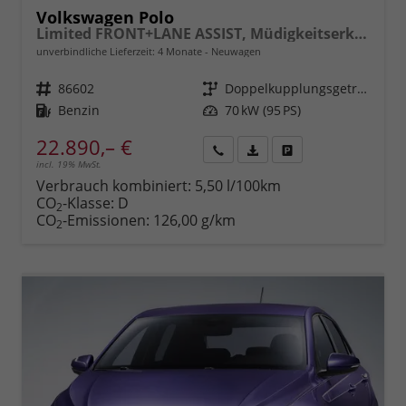
Volkswagen Polo
Limited FRONT+LANE ASSIST, Müdigkeitserkennung, REAR Berganfahrassistent, ISOFIX, eCall, LED, Digital Cockpit, App Connect, CLIMATIC, 15" ALU uvm.
unverbindliche Lieferzeit:
4 Monate
Neuwagen
Fahrzeugnr.
86602
Getriebe
Doppelkupplungsgetriebe (DSG)
Kraftstoff
Benzin
Leistung
70 kW (95 PS)
22.890,– €
incl. 19% MwSt.
Rückruf
PDF-
Fahrzeug
anfordern
Datei,
drucken,
Verbrauch kombiniert:
5,50 l/100km
Fahrzeugexposé
parken
CO
-Klasse:
D
2
drucken
oder
CO
-Emissionen:
126,00 g/km
2
vergleichen