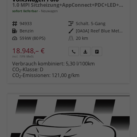
1.0 MPI Sitzheizung+AppConnect+PDC+LED+Touch+Lichtsensor+MultiLenkrad
sofort lieferbar
Neuwagen
Fahrzeugnr.
94933
Getriebe
Schalt. 5-Gang
Kraftstoff
Benzin
Außenfarbe
[0A0A] Reef Blue Metallic
Leistung
59 kW (80 PS)
Kilometerstand
20 km
18.948,– €
incl. 19% MwSt.
Rückruf
PDF-
Fahrzeug
anfordern
Datei,
drucken,
Verbrauch kombiniert:
5,30 l/100km
Fahrzeugexposé
parken
CO
-Klasse:
D
2
drucken
oder
CO
-Emissionen:
121,00 g/km
2
vergleichen