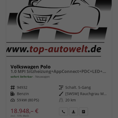
Volkswagen Polo
1.0 MPI Sitzheizung+AppConnect+PDC+LED+Touch+Lichtsensor+MultiLenkrad
sofort lieferbar
Neuwagen
Fahrzeugnr.
94932
Getriebe
Schalt. 5-Gang
Kraftstoff
Benzin
Außenfarbe
[5W5W] Rauchgrau Metallic
Leistung
59 kW (80 PS)
Kilometerstand
20 km
18.948,– €
incl. 19% MwSt.
Rückruf
PDF-
Fahrzeug