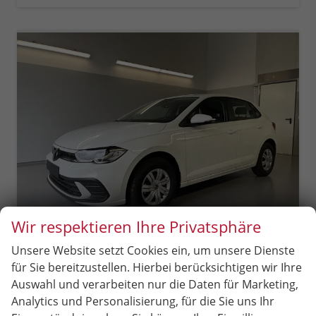
Wir respektieren Ihre Privatsphäre
Unsere Website setzt Cookies ein, um unsere Dienste
Volkswagen Polo
für Sie bereitzustellen. Hierbei berücksichtigen wir Ihre
1.0 MPI Sitzheizung+AppConnect+PDC+LED+Touch+Lichtsensor+MultiLenkrad
Auswahl und verarbeiten nur die Daten für Marketing,
sofort lieferbar
Neuwagen
Analytics und Personalisierung, für die Sie uns Ihr