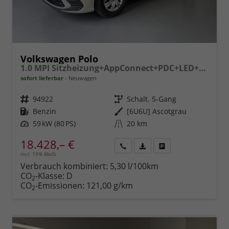
Volkswagen Polo
1.0 MPI Sitzheizung+AppConnect+PDC+LED+Touch+Lichtsensor+MultiLenkrad
sofort lieferbar
Neuwagen
Fahrzeugnr.
94922
Getriebe
Schalt. 5-Gang
Kraftstoff
Benzin
Außenfarbe
[6U6U] Ascotgrau
Leistung
59 kW (80 PS)
Kilometerstand
20 km
18.428,– €
incl. 19% MwSt.
Rückruf
PDF-
Fahrzeug
anfordern
Datei,
drucken,
Verbrauch kombiniert:
5,30 l/100km
Fahrzeugexposé
parken
CO
-Klasse:
D
2
drucken
oder
CO
-Emissionen:
121,00 g/km
2
vergleichen