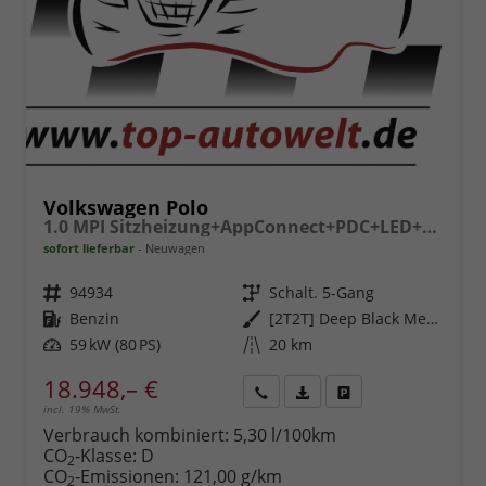
Volkswagen Polo
1.0 MPI Sitzheizung+AppConnect+PDC+LED+Touch+Lichtsensor+MultiLenkrad
sofort lieferbar
Neuwagen
Fahrzeugnr.
94934
Getriebe
Schalt. 5-Gang
Kraftstoff
Benzin
Außenfarbe
[2T2T] Deep Black Metallic
Leistung
59 kW (80 PS)
Kilometerstand
20 km
18.948,– €
incl. 19% MwSt.
Rückruf
PDF-
Fahrzeug
anfordern
Datei,
drucken,
Verbrauch kombiniert:
5,30 l/100km
Fahrzeugexposé
parken
CO
-Klasse:
D
2
drucken
oder
CO
-Emissionen:
121,00 g/km
2