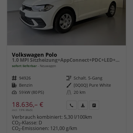
Volkswagen Polo
1.0 MPI Sitzheizung+AppConnect+PDC+LED+Touch+Lichtsensor+MultiLenkrad
sofort lieferbar
Neuwagen
Fahrzeugnr.
94926
Getriebe
Schalt. 5-Gang
Kraftstoff
Benzin
Außenfarbe
[0Q0Q] Pure White
Leistung
59 kW (80 PS)
Kilometerstand
20 km
18.636,– €
incl. 19% MwSt.
Rückruf
PDF-
Fahrzeug
anfordern
Datei,
drucken,
Verbrauch kombiniert:
5,30 l/100km
Fahrzeugexposé
parken
CO
-Klasse:
D
2
drucken
oder
CO
-Emissionen:
121,00 g/km
2
vergleichen