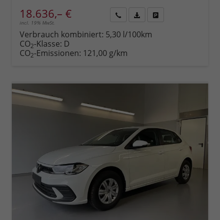
18.636,– €
incl. 19% MwSt.
Rückruf
PDF-
Fahrzeug
anfordern
Datei,
drucken,
Verbrauch kombiniert:
5,30 l/100km
Fahrzeugexposé
parken
CO
-Klasse:
D
2
drucken
oder
CO
-Emissionen:
121,00 g/km
2
vergleichen