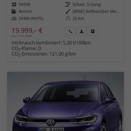
Fahrzeugnr.
94936
Getriebe
Schalt. 5-Gang
Kraftstoff
Benzin
Außenfarbe
[8E8E] Reflexsilber Metallic
Leistung
59 kW (80 PS)
Kilometerstand
20 km
19.999,– €
incl. 19% MwSt.
Rückruf
PDF-
Fahrzeug
anfordern
Datei,
drucken,
Verbrauch kombiniert:
5,30 l/100km
Fahrzeugexposé
parken
CO
-Klasse:
D
2
drucken
oder
CO
-Emissionen:
121,00 g/km
2
vergleichen