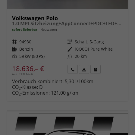
Volkswagen Polo
1.0 MPI Sitzheizung+AppConnect+PDC+LED+Touch+Lichtsensor+MultiLenkrad
sofort lieferbar
Neuwagen
Fahrzeugnr.
94930
Getriebe
Schalt. 5-Gang
Kraftstoff
Benzin
Außenfarbe
[0Q0Q] Pure White
Leistung
59 kW (80 PS)
Kilometerstand
20 km
18.636,– €
incl. 19% MwSt.
Rückruf
PDF-
Fahrzeug
anfordern
Datei,
drucken,
Verbrauch kombiniert:
5,30 l/100km
Fahrzeugexposé
parken
CO
-Klasse:
D
2
drucken
oder
CO
-Emissionen:
121,00 g/km
2
vergleichen