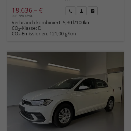
18.636,– €
incl. 19% MwSt.
Rückruf
PDF-
Fahrzeug
anfordern
Datei,
drucken,
Verbrauch kombiniert:
5,30 l/100km
Fahrzeugexposé
parken
CO
-Klasse:
D
2
drucken
oder
CO
-Emissionen:
121,00 g/km
2
vergleichen