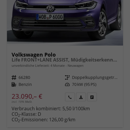
Volkswagen Polo
Life FRONT+LANE ASSIST, Müdigkeitserkennung, Berganfahrassistent, ISOFIX, eCall, LED, Digital Cockpit, App Connect, CLIMATIC, 15" ALU uvm.
unverbindliche Lieferzeit:
4 Monate
Neuwagen
Fahrzeugnr.
66280
Getriebe
Doppelkupplungsgetriebe (DSG)
Kraftstoff
Benzin
Leistung
70 kW (95 PS)
23.090,– €
incl. 19% MwSt.
Rückruf
PDF-
Fahrzeug
anfordern
Datei,
drucken,
Verbrauch kombiniert:
5,50 l/100km
Fahrzeugexposé
parken
CO
-Klasse:
D
2
drucken
oder
CO
-Emissionen:
126,00 g/km
2
vergleichen