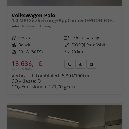
Volkswagen Polo
1.0 MPI Sitzheizung+AppConnect+PDC+LED+Touch+Lichtsensor+MultiLenkrad
sofort lieferbar
Neuwagen
Fahrzeugnr.
94923
Getriebe
Schalt. 5-Gang
Kraftstoff
Benzin
Außenfarbe
[0Q0Q] Pure White
Leistung
59 kW (80 PS)
Kilometerstand
20 km
18.636,– €
incl. 19% MwSt.
Rückruf
PDF-
Fahrzeug
anfordern
Datei,
drucken,
Verbrauch kombiniert:
5,30 l/100km
Fahrzeugexposé
parken
CO
-Klasse:
D
2
drucken
oder
CO
-Emissionen:
121,00 g/km
2
vergleichen