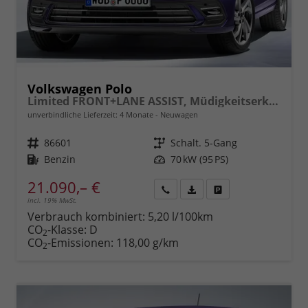
Volkswagen Polo
Limited FRONT+LANE ASSIST, Müdigkeitserkennung, REAR Berganfahrassistent, ISOFIX, eCall, LED, Digital Cockpit, App Connect, CLIMATIC, 15" ALU uvm.
unverbindliche Lieferzeit:
4 Monate
Neuwagen
Fahrzeugnr.
86601
Getriebe
Schalt. 5-Gang
Kraftstoff
Benzin
Leistung
70 kW (95 PS)
21.090,– €
incl. 19% MwSt.
Rückruf
PDF-
Fahrzeug
anfordern
Datei,
drucken,
Verbrauch kombiniert:
5,20 l/100km
Fahrzeugexposé
parken
CO
-Klasse:
D
2
drucken
oder
CO
-Emissionen:
118,00 g/km
2
vergleichen