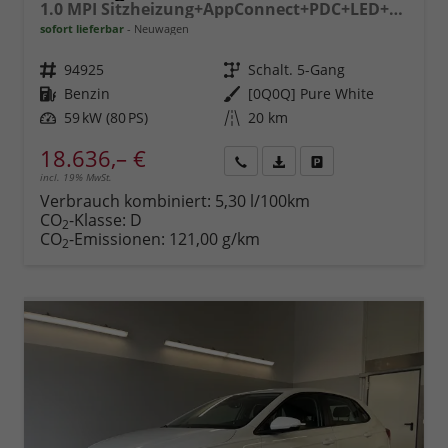
1.0 MPI Sitzheizung+AppConnect+PDC+LED+Touch+Lichtsensor+MultiLenkrad
sofort lieferbar
Neuwagen
Fahrzeugnr.
94925
Getriebe
Schalt. 5-Gang
Kraftstoff
Benzin
Außenfarbe
[0Q0Q] Pure White
Leistung
59 kW (80 PS)
Kilometerstand
20 km
18.636,– €
incl. 19% MwSt.
Rückruf
PDF-
Fahrzeug
anfordern
Datei,
drucken,
Verbrauch kombiniert:
5,30 l/100km
Fahrzeugexposé
parken
CO
-Klasse:
D
2
drucken
oder
CO
-Emissionen:
121,00 g/km
2
vergleichen