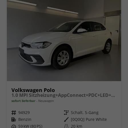
Volkswagen Polo
1.0 MPI Sitzheizung+AppConnect+PDC+LED+Touch+Lichtsensor+MultiLenkrad
sofort lieferbar
Neuwagen
Fahrzeugnr.
94929
Getriebe
Schalt. 5-Gang
Kraftstoff
Benzin
Außenfarbe
[0Q0Q] Pure White
Leistung
59 kW (80 PS)
Kilometerstand
20 km