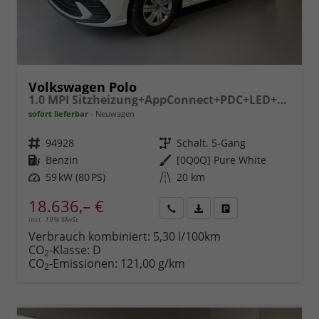
Volkswagen Polo
1.0 MPI Sitzheizung+AppConnect+PDC+LED+Touch+Lichtsensor+MultiLenkrad
sofort lieferbar
Neuwagen
Fahrzeugnr.
94928
Getriebe
Schalt. 5-Gang
Kraftstoff
Benzin
Außenfarbe
[0Q0Q] Pure White
Leistung
59 kW (80 PS)
Kilometerstand
20 km
18.636,– €
incl. 19% MwSt.
Rückruf
PDF-
Fahrzeug
anfordern
Datei,
drucken,
Verbrauch kombiniert:
5,30 l/100km
Fahrzeugexposé
parken
CO
-Klasse:
D
2
drucken
oder
CO
-Emissionen:
121,00 g/km
2
vergleichen