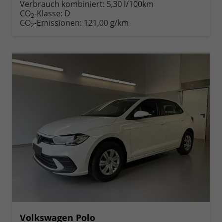
anfordern
Datei,
drucken,
Verbrauch kombiniert:
5,30 l/100km
Fahrzeugexposé
parken
CO
-Klasse:
D
2
drucken
oder
CO
-Emissionen:
121,00 g/km
2
vergleichen
Volkswagen Polo