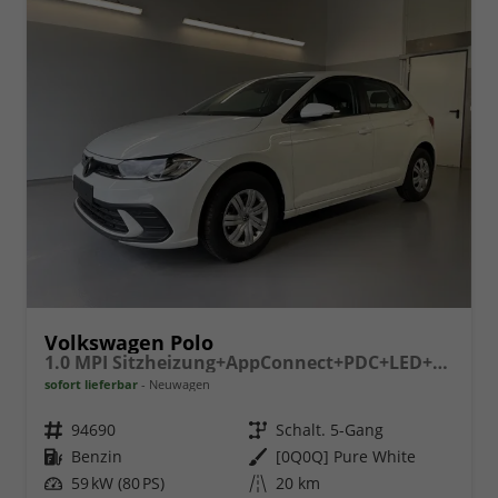
Volkswagen Polo
1.0 MPI Sitzheizung+AppConnect+PDC+LED+Touch+Lichtsensor+MultiLenkrad
sofort lieferbar
Neuwagen
Fahrzeugnr.
94690
Getriebe
Schalt. 5-Gang
Kraftstoff
Benzin
Außenfarbe
[0Q0Q] Pure White
Leistung
59 kW (80 PS)
Kilometerstand
20 km