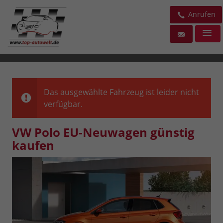
Anrufen
Das ausgewählte Fahrzeug ist leider nicht
verfügbar.
VW Polo EU-Neuwagen günstig
kaufen