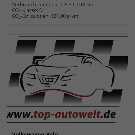
anfordern
Datei,
drucken,
Verbrauch kombiniert:
5,30 l/100km
Fahrzeugexposé
parken
CO
-Klasse:
D
2
drucken
oder
CO
-Emissionen:
121,00 g/km
2
vergleichen
Volkswagen Polo