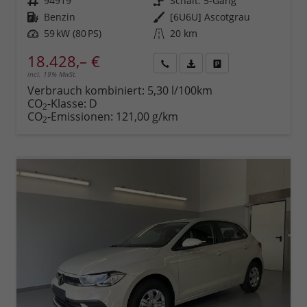
Fahrzeugnr.
94919
Getriebe
Schalt. 5-Gang
Kraftstoff
Benzin
Außenfarbe
[6U6U] Ascotgrau
Leistung
59 kW (80 PS)
Kilometerstand
20 km
18.428,– €
incl. 19% MwSt.
Rückruf
PDF-
Fahrzeug
anfordern
Datei,
drucken,
Verbrauch kombiniert:
5,30 l/100km
Fahrzeugexposé
parken
CO
-Klasse:
D
2
drucken
oder
CO
-Emissionen:
121,00 g/km
2
vergleichen