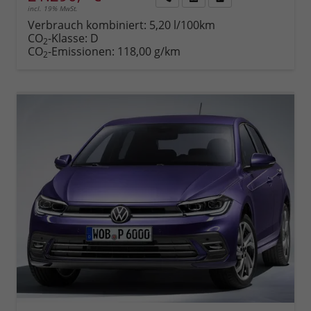
incl. 19% MwSt.
Rückruf
PDF-
Fahrzeug
anfordern
Datei,
drucken,
Verbrauch kombiniert:
5,20 l/100km
Fahrzeugexposé
parken
CO
-Klasse:
D
2
drucken
oder
CO
-Emissionen:
118,00 g/km
2
vergleichen