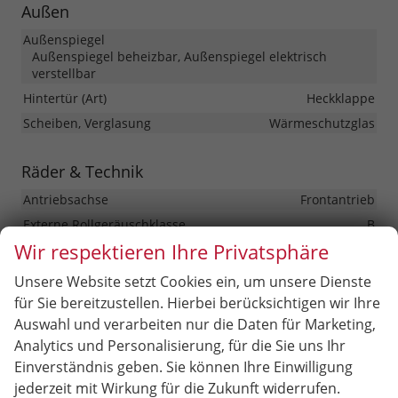
Außen
Außenspiegel
Außenspiegel beheizbar, Außenspiegel elektrisch
verstellbar
Hintertür (Art)
Heckklappe
Scheiben, Verglasung
Wärmeschutzglas
Räder & Technik
Antriebsachse
Frontantrieb
Externe Rollgeräuschklasse
B
Wir respektieren Ihre Privatsphäre
Fahrwerk- und Regelungssysteme
Antiblockiersystem (ABS), Antischlupfregelung (ASR),
Unsere Website setzt Cookies ein, um unsere Dienste
Elektronisches Stabilitäts-Programm (ESP),
Traktionskontrolle (ASR/CTS/ETS), Reifendruckkontrolle
für Sie bereitzustellen. Hierbei berücksichtigen wir Ihre
Auswahl und verarbeiten nur die Daten für Marketing,
Felgengröße
14 Zoll
Analytics und Personalisierung, für die Sie uns Ihr
Felgentyp
Stahlfelge
Einverständnis geben. Sie können Ihre Einwilligung
Lautstärke externes Rollgeräusch der Reifen
70 dB
jederzeit mit Wirkung für die Zukunft widerrufen.