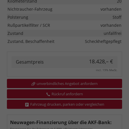
Kilometerstand
20
Nichtraucher-Fahrzeug
vorhanden
Polsterung
Stoff
Rußpartikelfilter / SCR
vorhanden
Zustand
unfallfrei
Zustand, Beschaffenheit
Scheckheftgepflegt
18.428,– €
Gesamtpreis
incl. 19% MwSt.
unverbindliches Angebot anfordern
Rückruf anfordern
Fahrzeug drucken, parken oder vergleichen
Neuwagen-Finanzierung über die AKF-Bank:
Finanzieren Sie Ihr Fahrzeug ab 5,99% effektivem Jahreszins