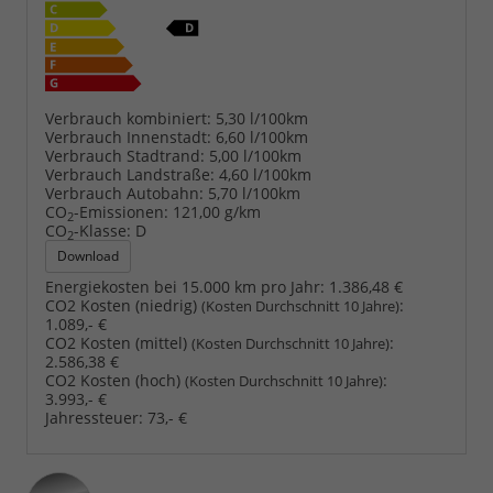
Verbrauch kombiniert:
5,30 l/100km
Verbrauch Innenstadt:
6,60 l/100km
Verbrauch Stadtrand:
5,00 l/100km
Verbrauch Landstraße:
4,60 l/100km
Verbrauch Autobahn:
5,70 l/100km
CO
-Emissionen:
121,00 g/km
2
CO
-Klasse:
D
2
Download
Energiekosten bei 15.000 km pro Jahr:
1.386,48 €
CO2 Kosten (niedrig)
:
(Kosten Durchschnitt 10 Jahre)
1.089,- €
CO2 Kosten (mittel)
:
(Kosten Durchschnitt 10 Jahre)
2.586,38 €
CO2 Kosten (hoch)
:
(Kosten Durchschnitt 10 Jahre)
3.993,- €
Jahressteuer:
73,- €