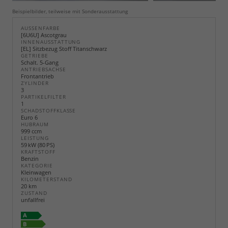
Beispielbilder, teilweise mit Sonderausstattung
AUSSENFARBE
[6U6U] Ascotgrau
INNENAUSSTATTUNG
[EL] Sitzbezug Stoff Titanschwarz
GETRIEBE
Schalt. 5-Gang
ANTRIEBSACHSE
Frontantrieb
ZYLINDER
3
PARTIKELFILTER
1
SCHADSTOFFKLASSE
Euro 6
HUBRAUM
999 ccm
LEISTUNG
59 kW (80 PS)
KRAFTSTOFF
Benzin
KATEGORIE
Kleinwagen
KILOMETERSTAND
20 km
ZUSTAND
unfallfrei