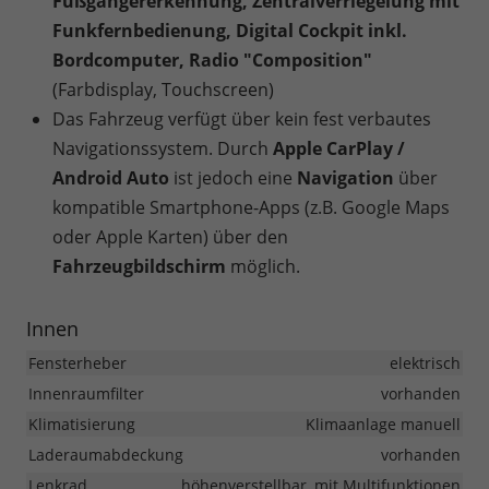
Fußgängererkennung, Zentralverriegelung mit
Funkfernbedienung, Digital Cockpit inkl.
Bordcomputer, Radio "Composition"
(Farbdisplay, Touchscreen)
Das Fahrzeug verfügt über kein fest verbautes
Navigationssystem. Durch
Apple CarPlay /
Android Auto
ist jedoch eine
Navigation
über
kompatible Smartphone-Apps (z.B. Google Maps
oder Apple Karten) über den
Fahrzeugbildschirm
möglich.
Innen
Fensterheber
elektrisch
Innenraumfilter
vorhanden
Klimatisierung
Klimaanlage manuell
Laderaumabdeckung
vorhanden
Lenkrad
höhenverstellbar, mit Multifunktionen