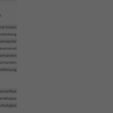
r,
rol hinten
volenkung
heinwerfer
eserverad
vorhanden
vorhanden
nbedienung
erstellbar
eckklappe
chutzglas