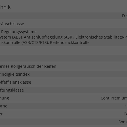
chnik
Fr
eräuschklasse
d Regelungssysteme
system (ABS), Antischlupfregelung (ASR), Elektronisches Stabilitäts
onskontrolle (ASR/CTS/ETS), Reifendruckkontrolle
ernes Rollgeräusch der Reifen
indigkeitsindex
ffeffizienzklasse
ftungsklasse
hnung
ContiPremium
orne
1
er
C
Som