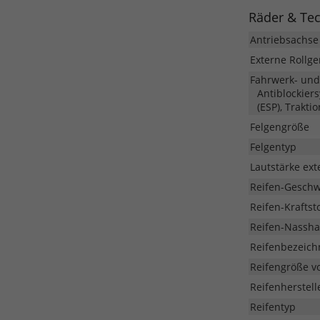
Räder & Te
Antriebsachse
Externe Rollg
Fahrwerk- un
Antiblockier
(ESP), Trakti
Felgengröße
Felgentyp
Lautstärke ext
Reifen-Geschw
Reifen-Kraftsto
Reifen-Nassha
Reifenbezeic
Reifengröße v
Reifenherstell
Reifentyp