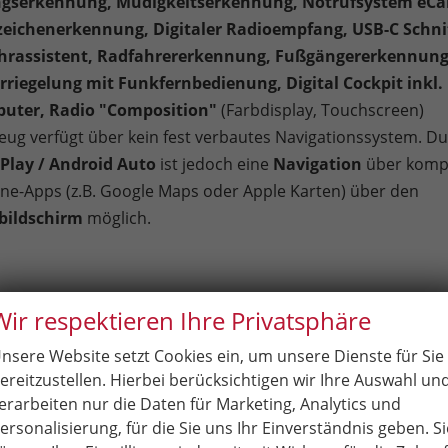
gserkennung, Müdigkeitserkennung, Notrufsystem eCal
eichenerkennung, Digitaler Radioempfang, USB-C Schnit
hrassistent, Radfahrererkennung, Fußgängererkennung
rriegelung mit Funkfernbedienung, Digital Cockpit inkl.
uter, Radio "Composition"
(Farbdisplay, Touchscreen)
eug verfügt über kein fest verbautes Navigationssystem. D
Play / Android Auto
ist jedoch eine
Navigation
über komp
e-Apps (z.B. Google Maps oder Apple Karten) über den
bildschirm
möglich.
Wir respektieren Ihre Privatsphäre
er
nsere Website setzt Cookies ein, um unsere Dienste für Sie
Klimaanlag
ereitzustellen. Hierbei berücksichtigen wir Ihre Auswahl un
eckung
erarbeiten nur die Daten für Marketing, Analytics und
höhenverstellbar, mit Multi
ersonalisierung, für die Sie uns Ihr Einverständnis geben. Si
Isofix (Kindersitzbefestigung), Sitzheizung, Isofix Be