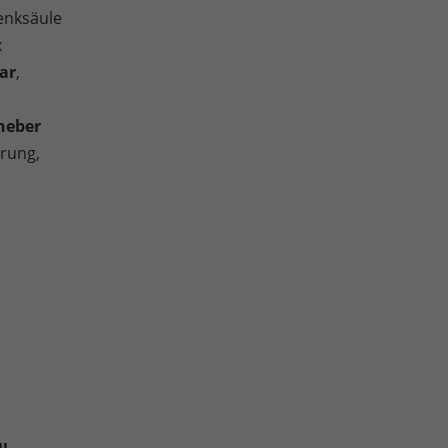
enksäule
x
ar
,
heber
erung,