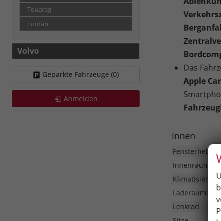
Ablenkun
Touareg
Verkehrsz
Touran
Berganfa
Zentralve
Volvo
Bordcomp
Das Fahrz
Geparkte Fahrzeuge (
0
)
Apple Car
Smartphon
Anmelden
Fahrzeug
Innen
Fensterheber
Innenraumfilt
U
Klimatisierung
b
Laderaumabd
v
Lenkrad
P
Sitze