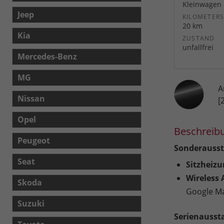
Kleinwagen
Jeep
KILOMETER
20 km
Kia
ZUSTAND
unfallfrei
Mercedes-Benz
MG
A
Nissan
[
Opel
Beschreib
Peugeot
Sonderausst
Seat
Sitzheizu
Wireless
Skoda
Google Ma
Suzuki
Serienausst