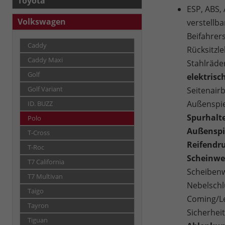
Toyota
ESP, ABS,
Volkswagen
verstellba
Beifahrers
Caddy
Rücksitzl
Caddy Maxi
Stahlräde
Golf
elektrisc
Golf Variant
Seitenair
Außenspie
ID. BUZZ
Spurhalte
Polo
Außenspie
T-Cross
Reifendru
T-Roc
Scheinwer
T7 California
Scheibenw
T7 Multivan
Nebelschl
Taigo
Coming/Le
Tayron
Sicherhei
Tiguan