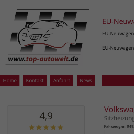
EU-Neuwa
EU-Neuwagen v
EU-Neuwagen z
Home
Kontakt
Anfahrt
News
Volkswa
4,9
Sitzheizu
Fahrzeugnr.
:
949