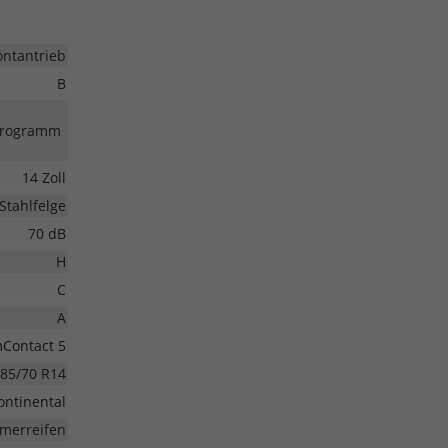
ontantrieb
B
-Programm
14 Zoll
Stahlfelge
70 dB
H
C
A
Contact 5
85/70 R14
ontinental
merreifen