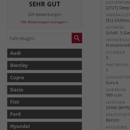
SEHR GUT
AUSSENFARB
[2T2T] Deep 
209 Bewertungen
INNENAUSS
[EL] Sitzbez
Alle Bewertungen anzeigen >
GETRIEBE
Schalt. 5-G
Fahrzeugnr.
ANTRIEBSA
Frontantrie
Audi
ZYLINDER
3
Bentley
PARTIKELFIL
1
Cupra
SCHADSTOF
Euro 6
Dacia
HUBRAUM
999 ccm
Fiat
LEISTUNG
59 kW (80 PS
Ford
KRAFTSTOFF
Benzin
Hyundai
KATEGORIE