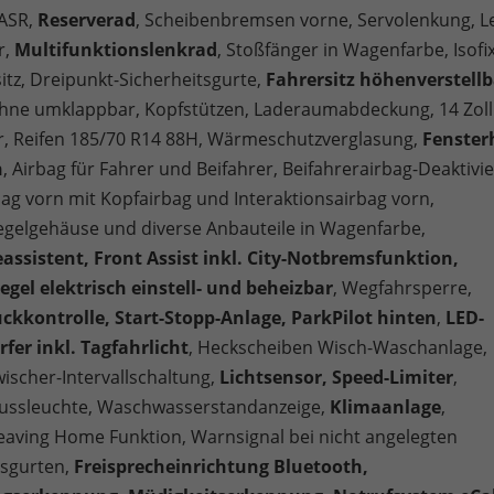
 ASR,
Reserverad
, Scheibenbremsen vorne, Servolenkung, L
r,
Multifunktionslenkrad
, Stoßfänger in Wagenfarbe, Isofi
itz, Dreipunkt-Sicherheitsgurte,
Fahrersitz höhenverstellb
ehne umklappbar, Kopfstützen, Laderaumabdeckung, 14 Zoll
r, Reifen 185/70 R14 88H, Wärmeschutzverglasung,
Fenster
h
, Airbag für Fahrer und Beifahrer, Beifahrerairbag-Deaktivi
bag vorn mit Kopfairbag und Interaktionsairbag vorn,
gelgehäuse und diverse Anbauteile in Wagenfarbe,
assistent, Front Assist inkl. City-Notbremsfunktion,
gel elektrisch einstell- und beheizbar
, Wegfahrsperre,
ckkontrolle, Start-Stopp-Anlage, ParkPilot hinten
,
LED-
fer inkl. Tagfahrlicht
, Heckscheiben Wisch-Waschanlage,
ischer-Intervallschaltung,
Lichtsensor, Speed-Limiter
,
ussleuchte, Waschwasserstandanzeige,
Klimaanlage
,
aving Home Funktion, Warnsignal bei nicht angelegten
tsgurten,
Freisprecheinrichtung Bluetooth,