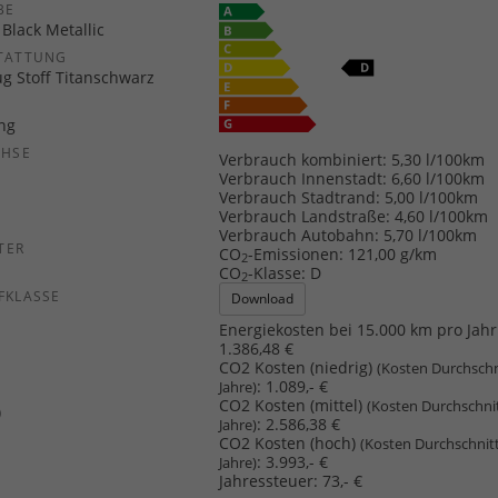
E
Black Metallic
TATTUNG
ug Stoff Titanschwarz
ang
CHSE
Verbrauch kombiniert:
5,30 l/100km
b
Verbrauch Innenstadt:
6,60 l/100km
Verbrauch Stadtrand:
5,00 l/100km
Verbrauch Landstraße:
4,60 l/100km
Verbrauch Autobahn:
5,70 l/100km
TER
CO
-Emissionen:
121,00 g/km
2
CO
-Klasse:
D
2
FKLASSE
Download
Energiekosten bei 15.000 km pro Jahr
1.386,48 €
CO2 Kosten (niedrig)
(Kosten Durchschn
:
1.089,- €
Jahre)
CO2 Kosten (mittel)
(Kosten Durchschni
)
:
2.586,38 €
Jahre)
CO2 Kosten (hoch)
(Kosten Durchschnit
:
3.993,- €
Jahre)
Jahressteuer:
73,- €