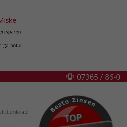
Miske
len sparen
ergarantie
07365 / 86-0
ltiLenkrad