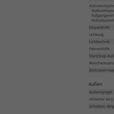
Assistenzsyst
Notbremsassis
Fußgängerer
Notrufsystem
Einparkhilfe
Lenkung
Lichttechnik
Pannenhilfe
Start/Stop-Aut
Waschwassers
Zentralverrieg
Außen
Außenspiegel
Hintertür (Art)
Scheiben, Ver