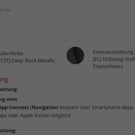
STAND
Innenausstattung
Innenausstattung
ußenfarbe
[EL] Sitzbezug Stof
2T2T] Deep Black Metallic
Titanschwarz
ung
attung:
ng vorn
 App-Connect
(
Navigation
bequem über Smartphone-Apps 
ps oder Apple Karten möglich)
attung: