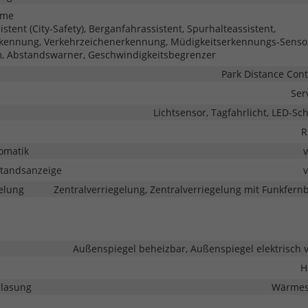
eme
tent (City-Safety), Berganfahrassistent, Spurhalteassistent,
kennung, Verkehrzeichenerkennung, Müdigkeitserkennungs-Senso
, Abstandswarner, Geschwindigkeitsbegrenzer
Park Distance Cont
Ser
Lichtsensor, Tagfahrlicht, LED-Sc
R
omatik
tandsanzeige
elung
Zentralverriegelung, Zentralverriegelung mit Funkfer
Außenspiegel beheizbar, Außenspiegel elektrisch v
H
glasung
Wärmes