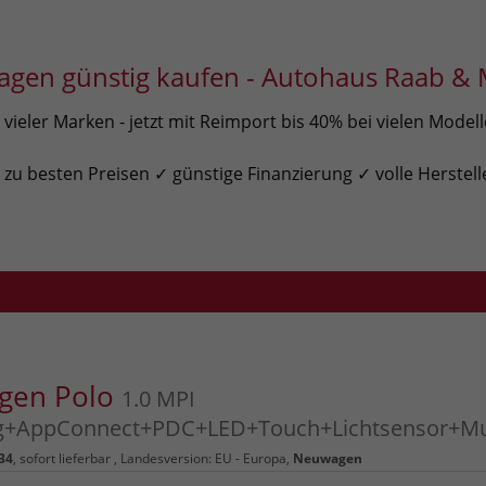
gen günstig kaufen - Autohaus Raab & 
ieler Marken - jetzt mit Reimport bis 40% bei vielen Model
u besten Preisen ✓ günstige Finanzierung ✓ volle Herstell
gen Polo
1.0 MPI
ng+AppConnect+PDC+LED+Touch+Lichtsensor+Mu
34
,
sofort lieferbar
, Landesversion: EU - Europa,
Neuwagen