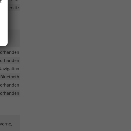
t
Fahrersitz
en
vorhanden
vorhanden
Navigation
 Bluetooth
vorhanden
vorhanden
 Vorne,