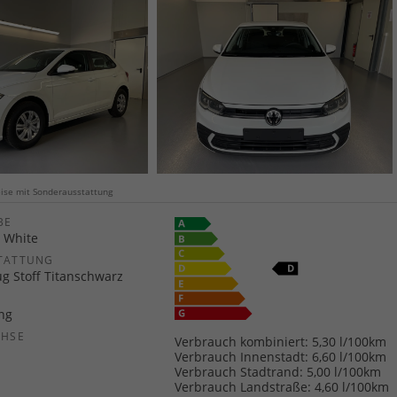
weise mit Sonderausstattung
E
 White
TATTUNG
ug Stoff Titanschwarz
ang
CHSE
Verbrauch kombiniert:
5,30 l/100km
b
Verbrauch Innenstadt:
6,60 l/100km
Verbrauch Stadtrand:
5,00 l/100km
Verbrauch Landstraße:
4,60 l/100km