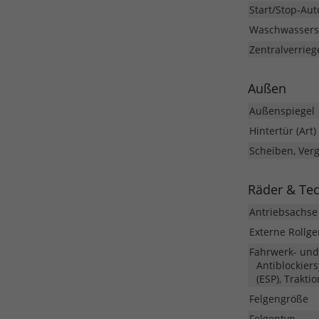
Start/Stop-Aut
Waschwassers
Zentralverrieg
Außen
Außenspiegel
Hintertür (Art)
Scheiben, Ver
Räder & Te
Antriebsachse
Externe Rollg
Fahrwerk- un
Antiblockier
(ESP), Trakti
Felgengröße
Felgentyp