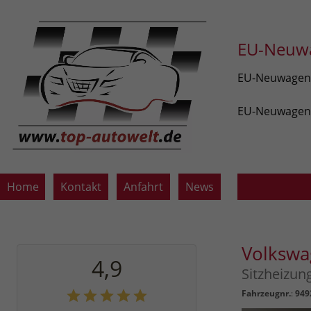
EU-Neuwa
EU-Neuwagen v
EU-Neuwagen z
Home
Kontakt
Anfahrt
News
Volkswa
4,9
Sitzheizu
Fahrzeugnr.
:
949