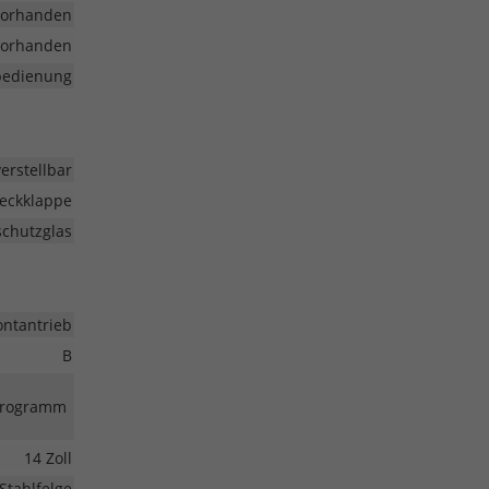
vorhanden
vorhanden
nbedienung
erstellbar
eckklappe
chutzglas
ontantrieb
B
-Programm
14 Zoll
Stahlfelge