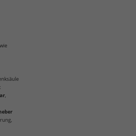
wie
enksäule
x
ar
,
heber
erung,