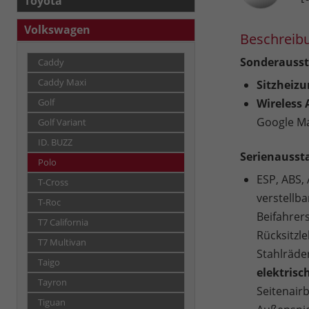
Toyota
Volkswagen
Beschreib
Sonderausst
Caddy
Caddy Maxi
Sitzheizu
Wireless
Golf
Google Ma
Golf Variant
ID. BUZZ
Serienausst
Polo
ESP, ABS,
T-Cross
verstellba
T-Roc
Beifahrers
T7 California
Rücksitzl
T7 Multivan
Stahlräde
Taigo
elektrisc
Tayron
Seitenair
Tiguan