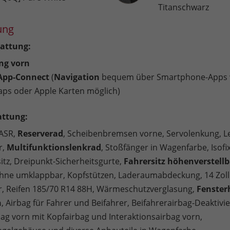
Titanschwarz
ung
attung:
ng vorn
 App-Connect
(
Navigation
bequem über Smartphone-Apps 
ps oder Apple Karten möglich)
attung:
 ASR,
Reserverad
, Scheibenbremsen vorne, Servolenkung, L
r,
Multifunktionslenkrad
, Stoßfänger in Wagenfarbe, Isofi
itz, Dreipunkt-Sicherheitsgurte,
Fahrersitz höhenverstellb
ehne umklappbar, Kopfstützen, Laderaumabdeckung, 14 Zoll
r, Reifen 185/70 R14 88H, Wärmeschutzverglasung,
Fenster
h
, Airbag für Fahrer und Beifahrer, Beifahrerairbag-Deaktivi
bag vorn mit Kopfairbag und Interaktionsairbag vorn,