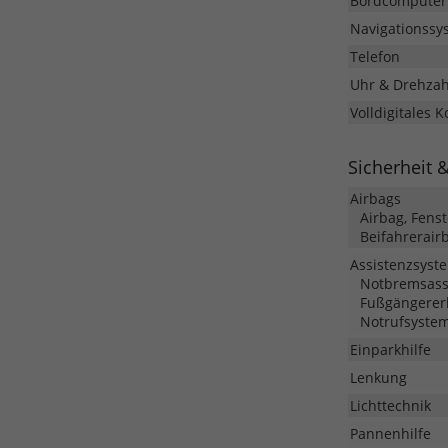
Bordcomputer
Navigationssy
Telefon
Uhr & Drehza
Volldigitales 
Sicherheit 
Airbags
Airbag, Fens
Beifahrerair
Assistenzsyst
Notbremsassis
Fußgängerer
Notrufsystem
Einparkhilfe
Lenkung
Lichttechnik
Pannenhilfe