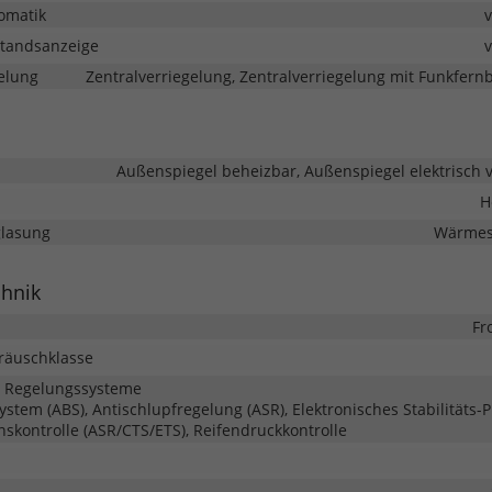
omatik
tandsanzeige
elung
Zentralverriegelung, Zentralverriegelung mit Funkfer
Außenspiegel beheizbar, Außenspiegel elektrisch v
H
glasung
Wärmes
chnik
Fr
eräuschklasse
d Regelungssysteme
system (ABS), Antischlupfregelung (ASR), Elektronisches Stabilitäts
onskontrolle (ASR/CTS/ETS), Reifendruckkontrolle