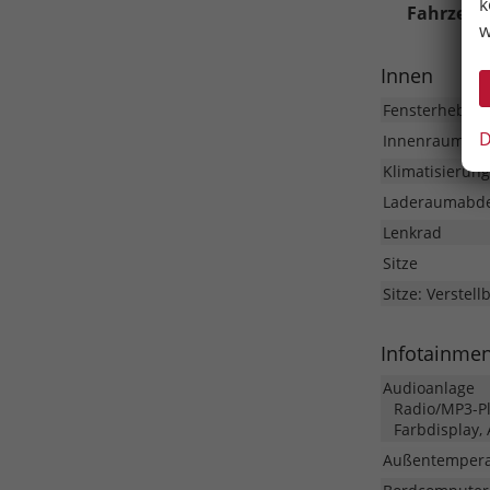
k
Fahrzeug
w
Innen
Fensterheber
D
Innenraumfilt
Klimatisierung
Laderaumabd
Lenkrad
Sitze
Sitze: Verstell
Infotainme
Audioanlage
Radio/MP3-Pla
Farbdisplay,
Außentempera