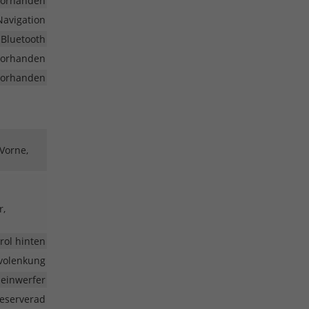
vorhanden
Navigation
 Bluetooth
vorhanden
vorhanden
 Vorne,
r,
rol hinten
volenkung
heinwerfer
eserverad