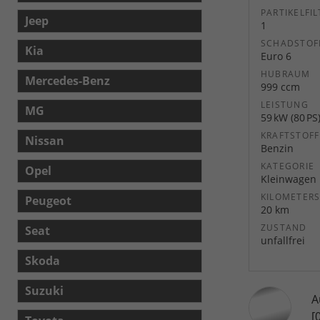
PARTIKELFIL
Jeep
1
SCHADSTOF
Kia
Euro 6
HUBRAUM
Mercedes-Benz
999 ccm
LEISTUNG
MG
59 kW (80 PS
KRAFTSTOFF
Nissan
Benzin
KATEGORIE
Opel
Kleinwagen
KILOMETER
Peugeot
20 km
ZUSTAND
Seat
unfallfrei
Skoda
Suzuki
A
[