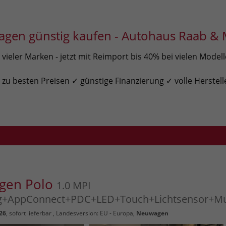
gen günstig kaufen - Autohaus Raab & 
ieler Marken - jetzt mit Reimport bis 40% bei vielen Model
u besten Preisen ✓ günstige Finanzierung ✓ volle Herstell
gen Polo
1.0 MPI
ng+AppConnect+PDC+LED+Touch+Lichtsensor+Mu
26
,
sofort lieferbar
, Landesversion: EU - Europa,
Neuwagen