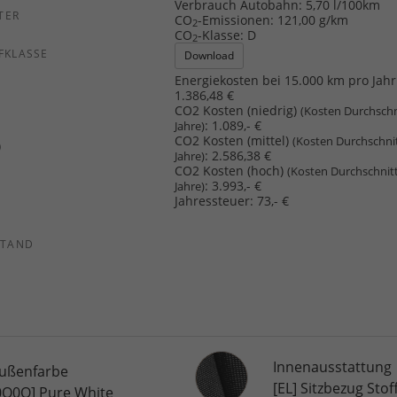
Verbrauch Autobahn:
5,70 l/100km
TER
CO
-Emissionen:
121,00 g/km
2
CO
-Klasse:
D
2
FKLASSE
Download
Energiekosten bei 15.000 km pro Jahr
1.386,48 €
CO2 Kosten (niedrig)
(Kosten Durchschn
:
1.089,- €
Jahre)
CO2 Kosten (mittel)
(Kosten Durchschni
)
:
2.586,38 €
Jahre)
CO2 Kosten (hoch)
(Kosten Durchschnit
:
3.993,- €
Jahre)
Jahressteuer:
73,- €
STAND
Innenausstattung
Innenausstattung
ußenfarbe
[EL] Sitzbezug Stof
0Q0Q] Pure White