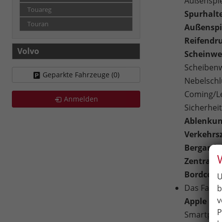
Außenspie
Touareg
Spurhalte
Touran
Außenspie
Reifendru
Volvo
Scheinwer
Scheibenw
Geparkte Fahrzeuge (
0
)
Nebelschl
Coming/Le
Anmelden
Sicherhei
Ablenkun
Verkehrsz
Berganfa
Zentralve
Bordcomp
U
Das Fahrz
b
v
Apple Car
P
Smartphon