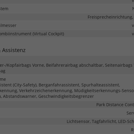
stem
Freisprecheinrichtung,
hlmesser
Kombiinstrument (Virtual Cockpit)
& Assistenz
ter-/Kopfairbags Vorne, Beifahrerairbag abschaltbar, Seitenairbags
bag
eme
tent (City-Safety), Berganfahrassistent, Spurhalteassistent,
kennung, Verkehrzeichenerkennung, Müdigkeitserkennungs-Senso
, Abstandswarner, Geschwindigkeitsbegrenzer
Park Distance Cont
Ser
Lichtsensor, Tagfahrlicht, LED-Sc
R