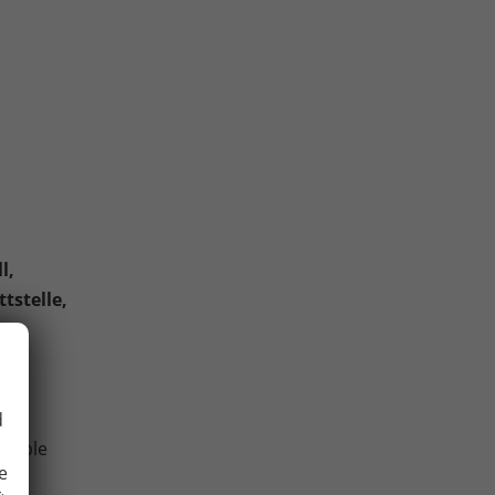
l,
tstelle,
,
urch
d
atible
e