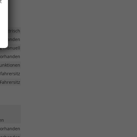
t
elektrisch
vorhanden
e manuell
vorhanden
funktionen
ifahrersitz
Fahrersitz
en
vorhanden