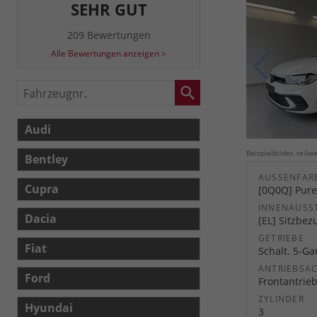
SEHR GUT
209 Bewertungen
Alle Bewertungen anzeigen >
Fahrzeugnr.
Audi
Beispielbilder, teil
Bentley
AUSSENFARB
Cupra
[0Q0Q] Pure
INNENAUSS
Dacia
[EL] Sitzbez
GETRIEBE
Fiat
Schalt. 5-G
ANTRIEBSA
Ford
Frontantrie
ZYLINDER
Hyundai
3