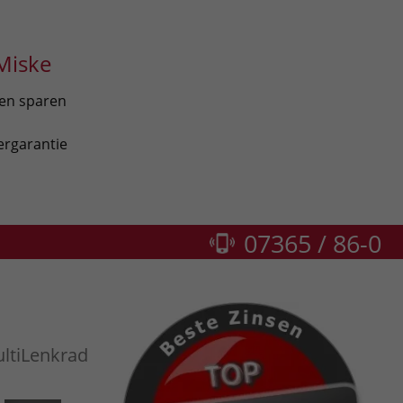
Miske
len sparen
ergarantie
07365 / 86-0
ltiLenkrad