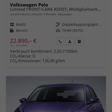
Volkswagen Polo
Limited FRONT+LANE ASSIST, Müdigkeitserkennung, REAR Berganfahrassistent, ISOFIX, eCall, LED, Digital Cockpit, App Connect, CLIMATIC, 15" ALU uvm.
unverbindliche Lieferzeit:
4 Monate
Neuwagen
Fahrzeugnr.
86602
Getriebe
Doppelkupplungsgetriebe (DSG)
Kraftstoff
Benzin
Leistung
70 kW (95 PS)
22.890,– €
incl. 19% MwSt.
Rückruf
PDF-
Fahrzeug
anfordern
Datei,
drucken,
Verbrauch kombiniert:
5,50 l/100km
Fahrzeugexposé
parken
CO
-Klasse:
D
2
drucken
oder
CO
-Emissionen:
126,00 g/km
2
vergleichen