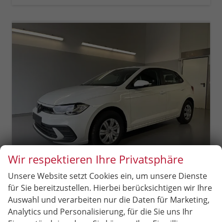
Wir respektieren Ihre Privatsphäre
Unsere Website setzt Cookies ein, um unsere Dienste
Volkswagen Polo
für Sie bereitzustellen. Hierbei berücksichtigen wir Ihre
1.0 MPI Sitzheizung+AppConnect+PDC+LED+Touch+Lichtsensor+MultiLenkrad
Auswahl und verarbeiten nur die Daten für Marketing,
sofort lieferbar
Neuwagen
Analytics und Personalisierung, für die Sie uns Ihr