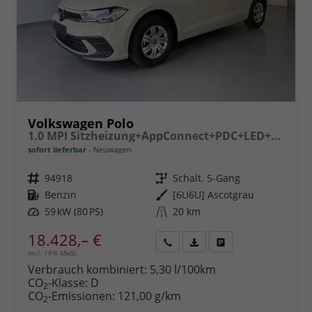
Volkswagen Polo
1.0 MPI Sitzheizung+AppConnect+PDC+LED+Touch+Lichtsensor+MultiLenkrad
sofort lieferbar
Neuwagen
Fahrzeugnr.
94918
Getriebe
Schalt. 5-Gang
Kraftstoff
Benzin
Außenfarbe
[6U6U] Ascotgrau
Leistung
59 kW (80 PS)
Kilometerstand
20 km
18.428,– €
incl. 19% MwSt.
Rückruf
PDF-
Fahrzeug
anfordern
Datei,
drucken,
Verbrauch kombiniert:
5,30 l/100km
Fahrzeugexposé
parken
CO
-Klasse:
D
2
drucken
oder
CO
-Emissionen:
121,00 g/km
2
vergleichen