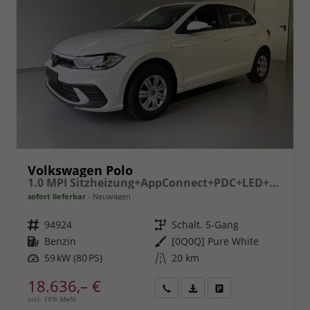
Volkswagen Polo
1.0 MPI Sitzheizung+AppConnect+PDC+LED+Touch+Lichtsensor+MultiLenkrad
sofort lieferbar
Neuwagen
Fahrzeugnr.
94924
Getriebe
Schalt. 5-Gang
Kraftstoff
Benzin
Außenfarbe
[0Q0Q] Pure White
Leistung
59 kW (80 PS)
Kilometerstand
20 km
18.636,– €
incl. 19% MwSt.
Rückruf
PDF-
Fahrzeug