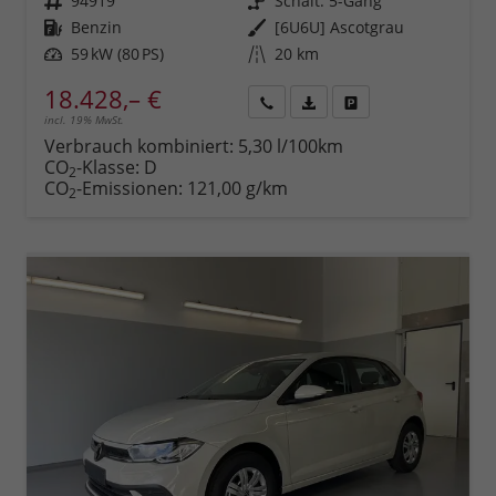
Fahrzeugnr.
94919
Getriebe
Schalt. 5-Gang
Kraftstoff
Benzin
Außenfarbe
[6U6U] Ascotgrau
Leistung
59 kW (80 PS)
Kilometerstand
20 km
18.428,– €
incl. 19% MwSt.
Rückruf
PDF-
Fahrzeug
anfordern
Datei,
drucken,
Verbrauch kombiniert:
5,30 l/100km
Fahrzeugexposé
parken
CO
-Klasse:
D
2
drucken
oder
CO
-Emissionen:
121,00 g/km
2
vergleichen