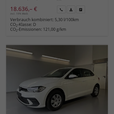
18.636,– €
incl. 19% MwSt.
Rückruf
PDF-
Fahrzeug
anfordern
Datei,
drucken,
Verbrauch kombiniert:
5,30 l/100km
Fahrzeugexposé
parken
CO
-Klasse:
D
2
drucken
oder
CO
-Emissionen:
121,00 g/km
2
vergleichen