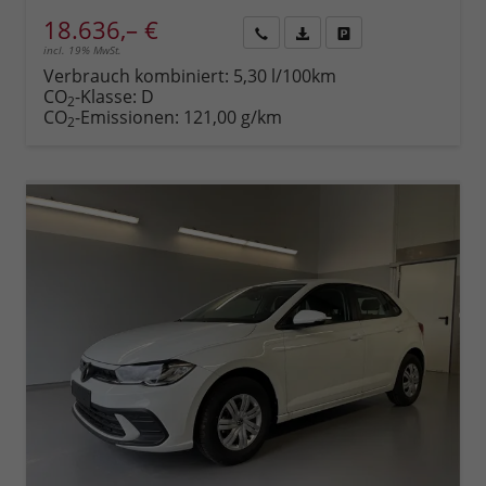
18.636,– €
incl. 19% MwSt.
Rückruf
PDF-
Fahrzeug
anfordern
Datei,
drucken,
Verbrauch kombiniert:
5,30 l/100km
Fahrzeugexposé
parken
CO
-Klasse:
D
2
drucken
oder
CO
-Emissionen:
121,00 g/km
2
vergleichen