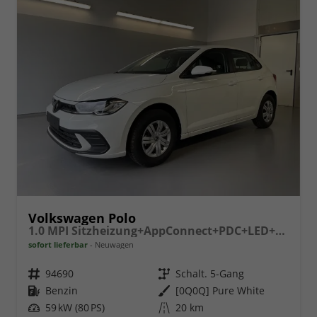
Volkswagen Polo
1.0 MPI Sitzheizung+AppConnect+PDC+LED+Touch+Lichtsensor+MultiLenkrad
sofort lieferbar
Neuwagen
Fahrzeugnr.
94690
Getriebe
Schalt. 5-Gang
Kraftstoff
Benzin
Außenfarbe
[0Q0Q] Pure White
Leistung
59 kW (80 PS)
Kilometerstand
20 km