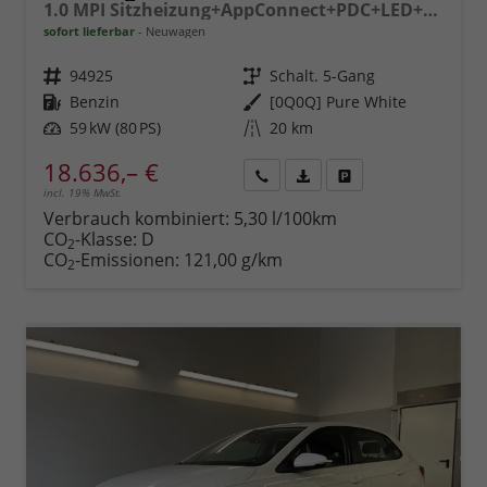
1.0 MPI Sitzheizung+AppConnect+PDC+LED+Touch+Lichtsensor+MultiLenkrad
sofort lieferbar
Neuwagen
Fahrzeugnr.
94925
Getriebe
Schalt. 5-Gang
Kraftstoff
Benzin
Außenfarbe
[0Q0Q] Pure White
Leistung
59 kW (80 PS)
Kilometerstand
20 km
18.636,– €
incl. 19% MwSt.
Rückruf
PDF-
Fahrzeug
anfordern
Datei,
drucken,
Verbrauch kombiniert:
5,30 l/100km
Fahrzeugexposé
parken
CO
-Klasse:
D
2
drucken
oder
CO
-Emissionen:
121,00 g/km
2
vergleichen