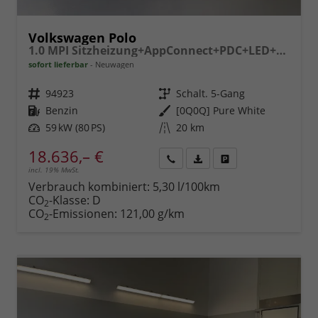
Volkswagen Polo
1.0 MPI Sitzheizung+AppConnect+PDC+LED+Touch+Lichtsensor+MultiLenkrad
sofort lieferbar
Neuwagen
Fahrzeugnr.
94923
Getriebe
Schalt. 5-Gang
Kraftstoff
Benzin
Außenfarbe
[0Q0Q] Pure White
Leistung
59 kW (80 PS)
Kilometerstand
20 km
18.636,– €
incl. 19% MwSt.
Rückruf
PDF-
Fahrzeug
anfordern
Datei,
drucken,
Verbrauch kombiniert:
5,30 l/100km
Fahrzeugexposé
parken
CO
-Klasse:
D
2
drucken
oder
CO
-Emissionen:
121,00 g/km
2
vergleichen