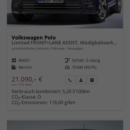
Volkswagen Polo
Limited FRONT+LANE ASSIST, Müdigkeitserkennung, REAR Berganfahrassistent, ISOFIX, eCall, LED, Digital Cockpit, App Connect, CLIMATIC, 15" ALU uvm.
unverbindliche Lieferzeit:
4 Monate
Neuwagen
Fahrzeugnr.
86601
Getriebe
Schalt. 5-Gang
Kraftstoff
Benzin
Leistung
70 kW (95 PS)
21.090,– €
incl. 19% MwSt.
Rückruf
PDF-
Fahrzeug
anfordern
Datei,
drucken,
Verbrauch kombiniert:
5,20 l/100km
Fahrzeugexposé
parken
CO
-Klasse:
D
2
drucken
oder
CO
-Emissionen:
118,00 g/km
2
vergleichen