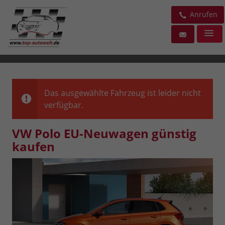
Anrufen
Das ausgewählte Fahrzeug ist leider nicht
verfügbar.
VW Polo EU-Neuwagen günstig
kaufen