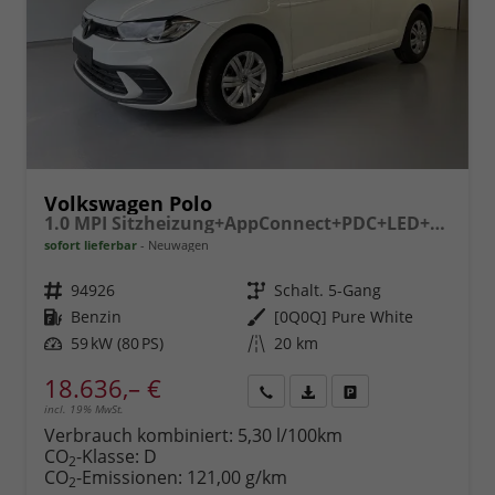
Volkswagen Polo
1.0 MPI Sitzheizung+AppConnect+PDC+LED+Touch+Lichtsensor+MultiLenkrad
sofort lieferbar
Neuwagen
Fahrzeugnr.
94926
Getriebe
Schalt. 5-Gang
Kraftstoff
Benzin
Außenfarbe
[0Q0Q] Pure White
Leistung
59 kW (80 PS)
Kilometerstand
20 km
18.636,– €
incl. 19% MwSt.
Rückruf
PDF-
Fahrzeug
anfordern
Datei,
drucken,
Verbrauch kombiniert:
5,30 l/100km
Fahrzeugexposé
parken
CO
-Klasse:
D
2
drucken
oder
CO
-Emissionen:
121,00 g/km
2
vergleichen