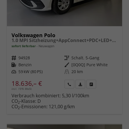
Volkswagen Polo
1.0 MPI Sitzheizung+AppConnect+PDC+LED+Touch+Lichtsensor+MultiLenkrad
sofort lieferbar
Neuwagen
Fahrzeugnr.
94928
Getriebe
Schalt. 5-Gang
Kraftstoff
Benzin
Außenfarbe
[0Q0Q] Pure White
Leistung
59 kW (80 PS)
Kilometerstand
20 km
18.636,– €
incl. 19% MwSt.
Rückruf
PDF-
Fahrzeug
anfordern
Datei,
drucken,
Verbrauch kombiniert:
5,30 l/100km
Fahrzeugexposé
parken
CO
-Klasse:
D
2
drucken
oder
CO
-Emissionen:
121,00 g/km
2
vergleichen