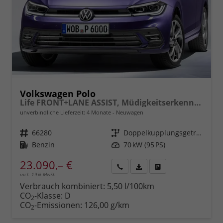
Volkswagen Polo
Life FRONT+LANE ASSIST, Müdigkeitserkennung, Berganfahrassistent, ISOFIX, eCall, LED, Digital Cockpit, App Connect, CLIMATIC, 15" ALU uvm.
unverbindliche Lieferzeit:
4 Monate
Neuwagen
Fahrzeugnr.
66280
Getriebe
Doppelkupplungsgetriebe (DSG)
Kraftstoff
Benzin
Leistung
70 kW (95 PS)
23.090,– €
incl. 19% MwSt.
Rückruf
PDF-
Fahrzeug
anfordern
Datei,
drucken,
Verbrauch kombiniert:
5,50 l/100km
Fahrzeugexposé
parken
CO
-Klasse:
D
2
drucken
oder
CO
-Emissionen:
126,00 g/km
2
vergleichen