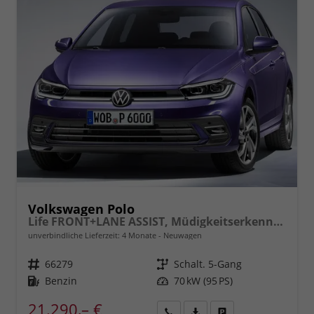
Volkswagen Polo
Life FRONT+LANE ASSIST, Müdigkeitserkennung, Berganfahrassistent, ISOFIX, eCall, LED, Digital Cockpit, App Connect, CLIMATIC, 15" ALU uvm.
unverbindliche Lieferzeit:
4 Monate
Neuwagen
Fahrzeugnr.
66279
Getriebe
Schalt. 5-Gang
Kraftstoff
Benzin
Leistung
70 kW (95 PS)
21.290,– €