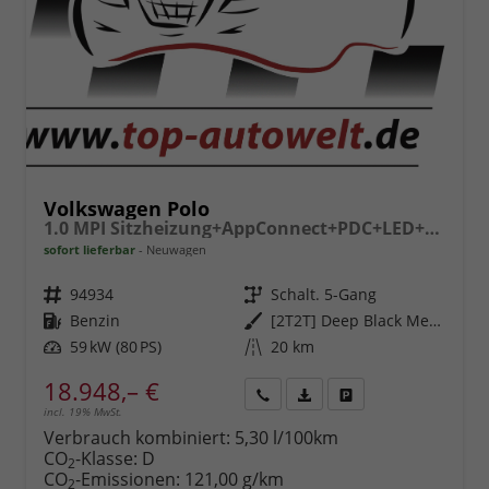
Volkswagen Polo
1.0 MPI Sitzheizung+AppConnect+PDC+LED+Touch+Lichtsensor+MultiLenkrad
sofort lieferbar
Neuwagen
Fahrzeugnr.
94934
Getriebe
Schalt. 5-Gang
Kraftstoff
Benzin
Außenfarbe
[2T2T] Deep Black Metallic
Leistung
59 kW (80 PS)
Kilometerstand
20 km
18.948,– €
incl. 19% MwSt.
Rückruf
PDF-
Fahrzeug
anfordern
Datei,
drucken,
Verbrauch kombiniert:
5,30 l/100km
Fahrzeugexposé
parken
CO
-Klasse:
D
2
drucken
oder
CO
-Emissionen:
121,00 g/km
2