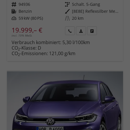
Fahrzeugnr.
94936
Getriebe
Schalt. 5-Gang
Kraftstoff
Benzin
Außenfarbe
[8E8E] Reflexsilber Metallic
Leistung
59 kW (80 PS)
Kilometerstand
20 km
19.999,– €
incl. 19% MwSt.
Rückruf
PDF-
Fahrzeug
anfordern
Datei,
drucken,
Verbrauch kombiniert:
5,30 l/100km
Fahrzeugexposé
parken
CO
-Klasse:
D
2
drucken
oder
CO
-Emissionen:
121,00 g/km
2
vergleichen