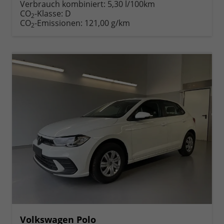
anfordern
Datei,
drucken,
Verbrauch kombiniert:
5,30 l/100km
Fahrzeugexposé
parken
CO
-Klasse:
D
2
drucken
oder
CO
-Emissionen:
121,00 g/km
2
vergleichen
Volkswagen Polo