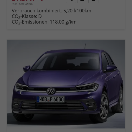
incl. 19% MwSt.
Rückruf
PDF-
Fahrzeug
anfordern
Datei,
drucken,
Verbrauch kombiniert:
5,20 l/100km
Fahrzeugexposé
parken
CO
-Klasse:
D
2
drucken
oder
CO
-Emissionen:
118,00 g/km
2
vergleichen