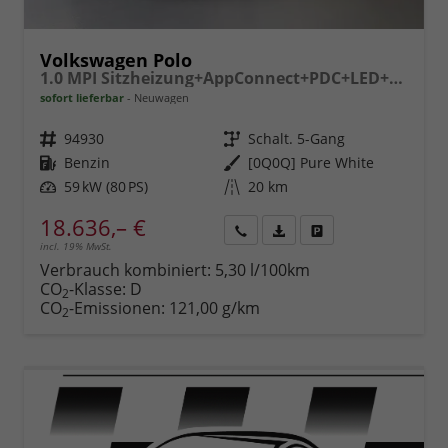
Volkswagen Polo
1.0 MPI Sitzheizung+AppConnect+PDC+LED+Touch+Lichtsensor+MultiLenkrad
sofort lieferbar
Neuwagen
Fahrzeugnr.
94930
Getriebe
Schalt. 5-Gang
Kraftstoff
Benzin
Außenfarbe
[0Q0Q] Pure White
Leistung
59 kW (80 PS)
Kilometerstand
20 km
18.636,– €
incl. 19% MwSt.
Rückruf
PDF-
Fahrzeug
anfordern
Datei,
drucken,
Verbrauch kombiniert:
5,30 l/100km
Fahrzeugexposé
parken
CO
-Klasse:
D
2
drucken
oder
CO
-Emissionen:
121,00 g/km
2
vergleichen