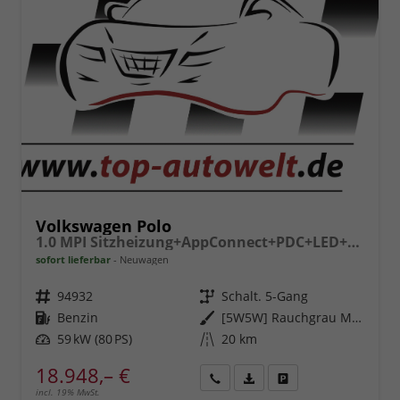
Volkswagen Polo
1.0 MPI Sitzheizung+AppConnect+PDC+LED+Touch+Lichtsensor+MultiLenkrad
sofort lieferbar
Neuwagen
Fahrzeugnr.
94932
Getriebe
Schalt. 5-Gang
Kraftstoff
Benzin
Außenfarbe
[5W5W] Rauchgrau Metallic
Leistung
59 kW (80 PS)
Kilometerstand
20 km
18.948,– €
incl. 19% MwSt.
Rückruf
PDF-
Fahrzeug