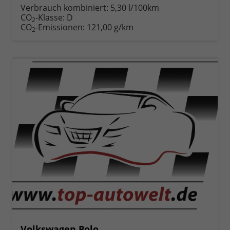
anfordern
Datei,
drucken,
Verbrauch kombiniert:
5,30 l/100km
Fahrzeugexposé
parken
CO
-Klasse:
D
2
drucken
oder
CO
-Emissionen:
121,00 g/km
2
vergleichen
Volkswagen Polo