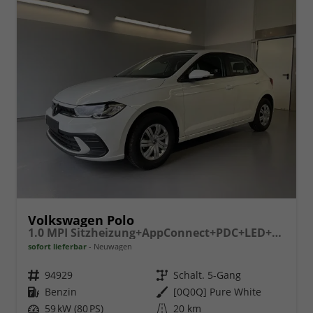
Volkswagen Polo
1.0 MPI Sitzheizung+AppConnect+PDC+LED+Touch+Lichtsensor+MultiLenkrad
sofort lieferbar
Neuwagen
Fahrzeugnr.
94929
Getriebe
Schalt. 5-Gang
Kraftstoff
Benzin
Außenfarbe
[0Q0Q] Pure White
Leistung
59 kW (80 PS)
Kilometerstand
20 km