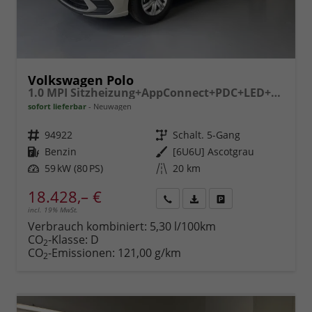
Volkswagen Polo
1.0 MPI Sitzheizung+AppConnect+PDC+LED+Touch+Lichtsensor+MultiLenkrad
sofort lieferbar
Neuwagen
Fahrzeugnr.
94922
Getriebe
Schalt. 5-Gang
Kraftstoff
Benzin
Außenfarbe
[6U6U] Ascotgrau
Leistung
59 kW (80 PS)
Kilometerstand
20 km
18.428,– €
incl. 19% MwSt.
Rückruf
PDF-
Fahrzeug
anfordern
Datei,
drucken,
Verbrauch kombiniert:
5,30 l/100km
Fahrzeugexposé
parken
CO
-Klasse:
D
2
drucken
oder
CO
-Emissionen:
121,00 g/km
2
vergleichen