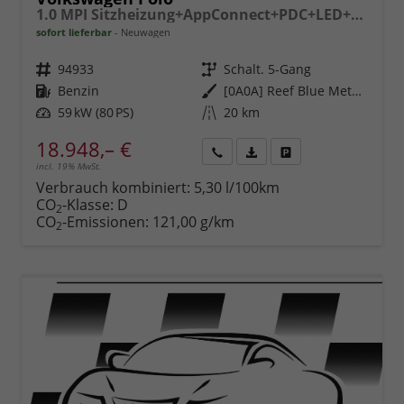
1.0 MPI Sitzheizung+AppConnect+PDC+LED+Touch+Lichtsensor+MultiLenkrad
sofort lieferbar
Neuwagen
Fahrzeugnr.
94933
Getriebe
Schalt. 5-Gang
Kraftstoff
Benzin
Außenfarbe
[0A0A] Reef Blue Metallic
Leistung
59 kW (80 PS)
Kilometerstand
20 km
18.948,– €
incl. 19% MwSt.
Rückruf
PDF-
Fahrzeug
anfordern
Datei,
drucken,
Verbrauch kombiniert:
5,30 l/100km
Fahrzeugexposé
parken
CO
-Klasse:
D
2
drucken
oder
CO
-Emissionen:
121,00 g/km
2
vergleichen