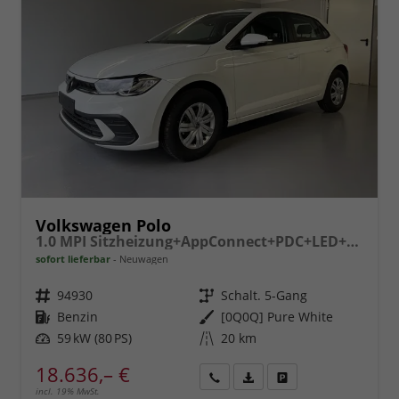
Volkswagen Polo
1.0 MPI Sitzheizung+AppConnect+PDC+LED+Touch+Lichtsensor+MultiLenkrad
sofort lieferbar
Neuwagen
Fahrzeugnr.
94930
Getriebe
Schalt. 5-Gang
Kraftstoff
Benzin
Außenfarbe
[0Q0Q] Pure White
Leistung
59 kW (80 PS)
Kilometerstand
20 km
18.636,– €
incl. 19% MwSt.
Rückruf
PDF-
Fahrzeug