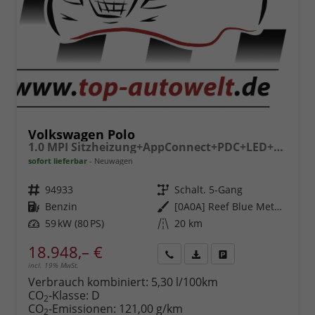
Volkswagen Polo
1.0 MPI Sitzheizung+AppConnect+PDC+LED+Touch+Lichtsensor+MultiLenkrad
sofort lieferbar
Neuwagen
Fahrzeugnr.
94933
Getriebe
Schalt. 5-Gang
Kraftstoff
Benzin
Außenfarbe
[0A0A] Reef Blue Metallic
Leistung
59 kW (80 PS)
Kilometerstand
20 km
18.948,– €
incl. 19% MwSt.
Rückruf
PDF-
Fahrzeug
anfordern
Datei,
drucken,
Verbrauch kombiniert:
5,30 l/100km
Fahrzeugexposé
parken
CO
-Klasse:
D
2
drucken
oder
CO
-Emissionen:
121,00 g/km
2