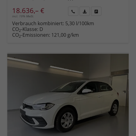
18.636,– €
incl. 19% MwSt.
Rückruf
PDF-
Fahrzeug
anfordern
Datei,
drucken,
Verbrauch kombiniert:
5,30 l/100km
Fahrzeugexposé
parken
CO
-Klasse:
D
2
drucken
oder
CO
-Emissionen:
121,00 g/km
2
vergleichen