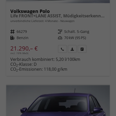
Volkswagen Polo
Life FRONT+LANE ASSIST, Müdigkeitserkennung, Berganfahrassistent, ISOFIX, eCall, LED, Digital Cockpit, App Connect, CLIMATIC, 15" ALU uvm.
unverbindliche Lieferzeit:
4 Monate
Neuwagen
Fahrzeugnr.
66279
Getriebe
Schalt. 5-Gang
Kraftstoff
Benzin
Leistung
70 kW (95 PS)
21.290,– €
incl. 19% MwSt.
Rückruf
PDF-
Fahrzeug
anfordern
Datei,
drucken,
Verbrauch kombiniert:
5,20 l/100km
Fahrzeugexposé
parken
CO
-Klasse:
D
2
drucken
oder
CO
-Emissionen:
118,00 g/km
2
vergleichen