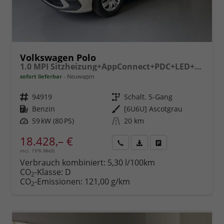
Volkswagen Polo
1.0 MPI Sitzheizung+AppConnect+PDC+LED+Touch+Lichtsensor+MultiLenkrad
sofort lieferbar
Neuwagen
Fahrzeugnr.
94919
Getriebe
Schalt. 5-Gang
Kraftstoff
Benzin
Außenfarbe
[6U6U] Ascotgrau
Leistung
59 kW (80 PS)
Kilometerstand
20 km
18.428,– €
incl. 19% MwSt.
Rückruf
PDF-
Fahrzeug
anfordern
Datei,
drucken,
Verbrauch kombiniert:
5,30 l/100km
Fahrzeugexposé
parken
CO
-Klasse:
D
2
drucken
oder
CO
-Emissionen:
121,00 g/km
2
vergleichen