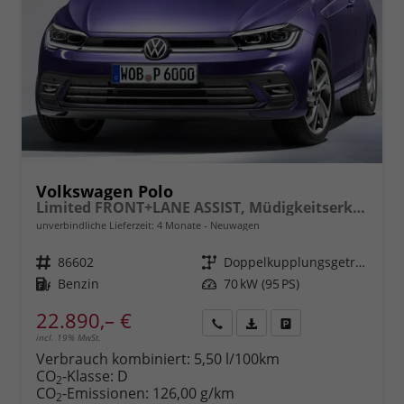
Volkswagen Polo
Limited FRONT+LANE ASSIST, Müdigkeitserkennung, REAR Berganfahrassistent, ISOFIX, eCall, LED, Digital Cockpit, App Connect, CLIMATIC, 15" ALU uvm.
unverbindliche Lieferzeit:
4 Monate
Neuwagen
Fahrzeugnr.
86602
Getriebe
Doppelkupplungsgetriebe (DSG)
Kraftstoff
Benzin
Leistung
70 kW (95 PS)
22.890,– €
incl. 19% MwSt.
Rückruf
PDF-
Fahrzeug
anfordern
Datei,
drucken,
Verbrauch kombiniert:
5,50 l/100km
Fahrzeugexposé
parken
CO
-Klasse:
D
2
drucken
oder
CO
-Emissionen:
126,00 g/km
2
vergleichen