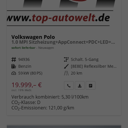
Volkswagen Polo
1.0 MPI Sitzheizung+AppConnect+PDC+LED+Touch+Lichtsensor+MultiLenkrad
sofort lieferbar
Neuwagen
Fahrzeugnr.
94936
Getriebe
Schalt. 5-Gang
Kraftstoff
Benzin
Außenfarbe
[8E8E] Reflexsilber Metallic
Leistung
59 kW (80 PS)
Kilometerstand
20 km
19.999,– €
incl. 19% MwSt.
Rückruf
PDF-
Fahrzeug
anfordern
Datei,
drucken,
Verbrauch kombiniert:
5,30 l/100km
Fahrzeugexposé
parken
CO
-Klasse:
D
2
drucken
oder
CO
-Emissionen:
121,00 g/km
2
vergleichen