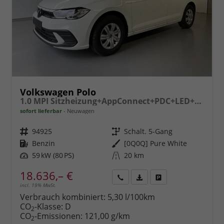
Volkswagen Polo
1.0 MPI Sitzheizung+AppConnect+PDC+LED+Touch+Lichtsensor+MultiLenkrad
sofort lieferbar
Neuwagen
Fahrzeugnr.
94925
Getriebe
Schalt. 5-Gang
Kraftstoff
Benzin
Außenfarbe
[0Q0Q] Pure White
Leistung
59 kW (80 PS)
Kilometerstand
20 km
18.636,– €
incl. 19% MwSt.
Rückruf
PDF-
Fahrzeug
anfordern
Datei,
drucken,
Verbrauch kombiniert:
5,30 l/100km
Fahrzeugexposé
parken
CO
-Klasse:
D
2
drucken
oder
CO
-Emissionen:
121,00 g/km
2
vergleichen