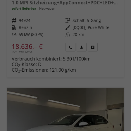
1.0 MPI Sitzheizung+AppConnect+PDC+LED+Touch+Lichtsensor+MultiLenkrad
sofort lieferbar
Neuwagen
Fahrzeugnr.
94924
Getriebe
Schalt. 5-Gang
Kraftstoff
Benzin
Außenfarbe
[0Q0Q] Pure White
Leistung
59 kW (80 PS)
Kilometerstand
20 km
18.636,– €
incl. 19% MwSt.
Rückruf
PDF-
Fahrzeug
anfordern
Datei,
drucken,
Verbrauch kombiniert:
5,30 l/100km
Fahrzeugexposé
parken
CO
-Klasse:
D
2
drucken
oder
CO
-Emissionen:
121,00 g/km
2
vergleichen