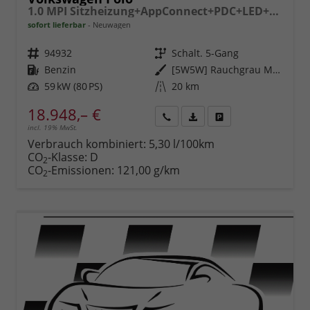
1.0 MPI Sitzheizung+AppConnect+PDC+LED+Touch+Lichtsensor+MultiLenkrad
sofort lieferbar
Neuwagen
Fahrzeugnr.
94932
Getriebe
Schalt. 5-Gang
Kraftstoff
Benzin
Außenfarbe
[5W5W] Rauchgrau Metallic
Leistung
59 kW (80 PS)
Kilometerstand
20 km
18.948,– €
incl. 19% MwSt.
Rückruf
PDF-
Fahrzeug
anfordern
Datei,
drucken,
Verbrauch kombiniert:
5,30 l/100km
Fahrzeugexposé
parken
CO
-Klasse:
D
2
drucken
oder
CO
-Emissionen:
121,00 g/km
2
vergleichen