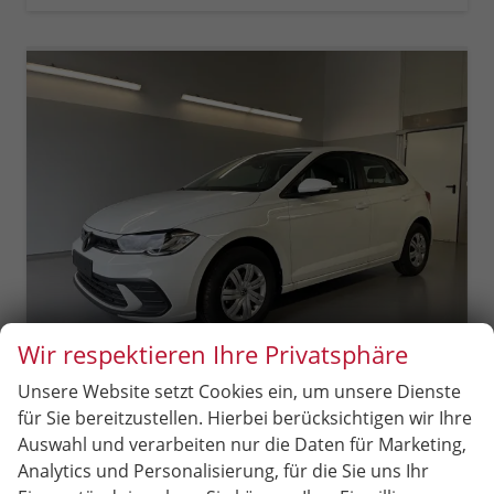
Wir respektieren Ihre Privatsphäre
Unsere Website setzt Cookies ein, um unsere Dienste
Volkswagen Polo
für Sie bereitzustellen. Hierbei berücksichtigen wir Ihre
1.0 MPI Sitzheizung+AppConnect+PDC+LED+Touch+Lichtsensor+MultiLenkrad
Auswahl und verarbeiten nur die Daten für Marketing,
sofort lieferbar
Neuwagen
Analytics und Personalisierung, für die Sie uns Ihr