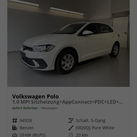
Volkswagen Polo
1.0 MPI Sitzheizung+AppConnect+PDC+LED+Touch+Lichtsensor+MultiLenkrad
sofort lieferbar
Neuwagen
Fahrzeugnr.
94928
Getriebe
Schalt. 5-Gang
Kraftstoff
Benzin
Außenfarbe
[0Q0Q] Pure White
Leistung
59 kW (80 PS)
Kilometerstand
20 km