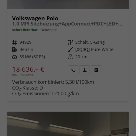
Volkswagen Polo
1.0 MPI Sitzheizung+AppConnect+PDC+LED+Touch+Lichtsensor+MultiLenkrad
sofort lieferbar
Neuwagen
Fahrzeugnr.
94929
Getriebe
Schalt. 5-Gang
Kraftstoff
Benzin
Außenfarbe
[0Q0Q] Pure White
Leistung
59 kW (80 PS)
Kilometerstand
20 km
18.636,– €
incl. 19% MwSt.
Rückruf
PDF-
Fahrzeug
anfordern
Datei,
drucken,
Verbrauch kombiniert:
5,30 l/100km
Fahrzeugexposé
parken
CO
-Klasse:
D
2
drucken
oder
CO
-Emissionen:
121,00 g/km
2
vergleichen