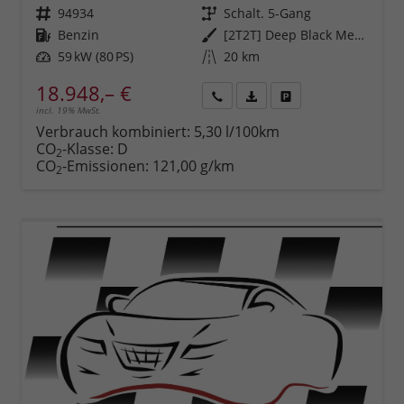
Fahrzeugnr.
94934
Getriebe
Schalt. 5-Gang
Kraftstoff
Benzin
Außenfarbe
[2T2T] Deep Black Metallic
Leistung
59 kW (80 PS)
Kilometerstand
20 km
18.948,– €
incl. 19% MwSt.
Rückruf
PDF-
Fahrzeug
anfordern
Datei,
drucken,
Verbrauch kombiniert:
5,30 l/100km
Fahrzeugexposé
parken
CO
-Klasse:
D
2
drucken
oder
CO
-Emissionen:
121,00 g/km
2
vergleichen