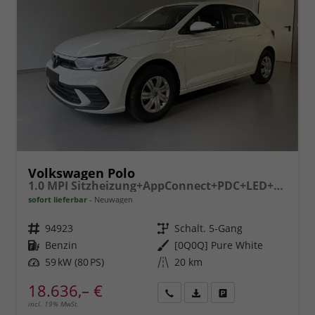
Volkswagen Polo
1.0 MPI Sitzheizung+AppConnect+PDC+LED+Touch+Lichtsensor+MultiLenkrad
sofort lieferbar
Neuwagen
Fahrzeugnr.
94923
Getriebe
Schalt. 5-Gang
Kraftstoff
Benzin
Außenfarbe
[0Q0Q] Pure White
Leistung
59 kW (80 PS)
Kilometerstand
20 km
18.636,– €
incl. 19% MwSt.
Rückruf
PDF-
Fahrzeug