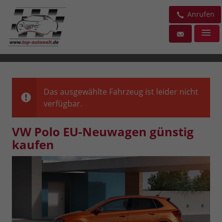
Anrufen
Das ausgewählte Fahrzeug ist leider nicht
verfügbar.
VW Polo EU-Neuwagen günstig
kaufen