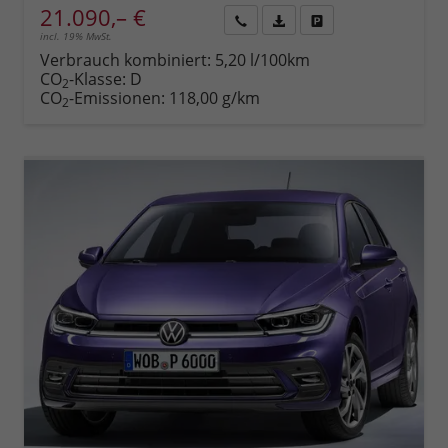
21.090,– €
incl. 19% MwSt.
Rückruf
PDF-
Fahrzeug
anfordern
Datei,
drucken,
Verbrauch kombiniert:
5,20 l/100km
Fahrzeugexposé
parken
CO
-Klasse:
D
2
drucken
oder
CO
-Emissionen:
118,00 g/km
2
vergleichen