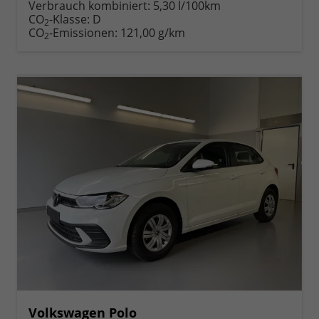
anfordern
Datei,
drucken,
Verbrauch kombiniert:
5,30 l/100km
Fahrzeugexposé
parken
CO
-Klasse:
D
2
drucken
oder
CO
-Emissionen:
121,00 g/km
2
vergleichen
Volkswagen Polo