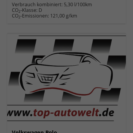
anfordern
Datei,
drucken,
Verbrauch kombiniert:
5,30 l/100km
Fahrzeugexposé
parken
CO
-Klasse:
D
2
drucken
oder
CO
-Emissionen:
121,00 g/km
2
vergleichen
Volkswagen Polo