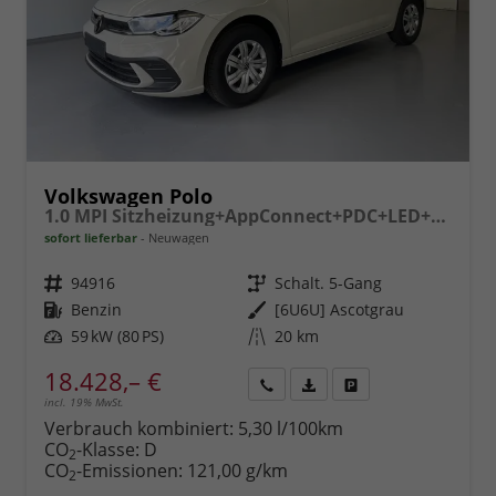
Volkswagen Polo
1.0 MPI Sitzheizung+AppConnect+PDC+LED+Touch+Lichtsensor+MultiLenkrad
sofort lieferbar
Neuwagen
Fahrzeugnr.
94916
Getriebe
Schalt. 5-Gang
Kraftstoff
Benzin
Außenfarbe
[6U6U] Ascotgrau
Leistung
59 kW (80 PS)
Kilometerstand
20 km
18.428,– €
incl. 19% MwSt.
Rückruf
PDF-
Fahrzeug
anfordern
Datei,
drucken,
Verbrauch kombiniert:
5,30 l/100km
Fahrzeugexposé
parken
CO
-Klasse:
D
2
drucken
oder
CO
-Emissionen:
121,00 g/km
2
vergleichen