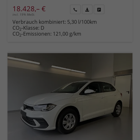
18.428,– €
incl. 19% MwSt.
Rückruf
PDF-
Fahrzeug
anfordern
Datei,
drucken,
Verbrauch kombiniert:
5,30 l/100km
Fahrzeugexposé
parken
CO
-Klasse:
D
2
drucken
oder
CO
-Emissionen:
121,00 g/km
2
vergleichen