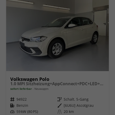
Volkswagen Polo
1.0 MPI Sitzheizung+AppConnect+PDC+LED+Touch+Lichtsensor+MultiLenkrad
sofort lieferbar
Neuwagen
Fahrzeugnr.
94922
Getriebe
Schalt. 5-Gang
Kraftstoff
Benzin
Außenfarbe
[6U6U] Ascotgrau
Leistung
59 kW (80 PS)
Kilometerstand
20 km