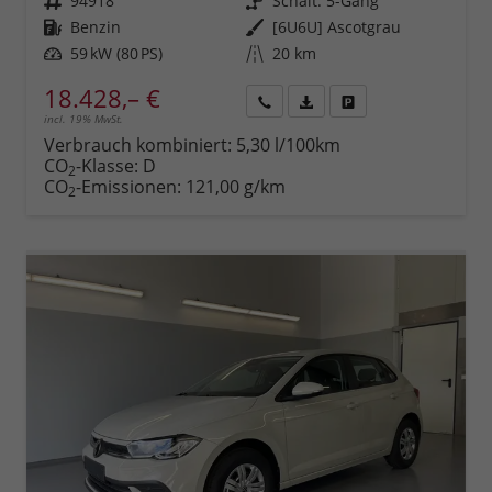
Fahrzeugnr.
94918
Getriebe
Schalt. 5-Gang
Kraftstoff
Benzin
Außenfarbe
[6U6U] Ascotgrau
Leistung
59 kW (80 PS)
Kilometerstand
20 km
18.428,– €
incl. 19% MwSt.
Rückruf
PDF-
Fahrzeug
anfordern
Datei,
drucken,
Verbrauch kombiniert:
5,30 l/100km
Fahrzeugexposé
parken
CO
-Klasse:
D
2
drucken
oder
CO
-Emissionen:
121,00 g/km
2
vergleichen