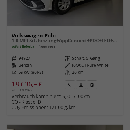
Volkswagen Polo
1.0 MPI Sitzheizung+AppConnect+PDC+LED+Touch+Lichtsensor+MultiLenkrad
sofort lieferbar
Neuwagen
Fahrzeugnr.
94927
Getriebe
Schalt. 5-Gang
Kraftstoff
Benzin
Außenfarbe
[0Q0Q] Pure White
Leistung
59 kW (80 PS)
Kilometerstand
20 km
18.636,– €
incl. 19% MwSt.
Rückruf
PDF-
Fahrzeug
anfordern
Datei,
drucken,
Verbrauch kombiniert:
5,30 l/100km
Fahrzeugexposé
parken
CO
-Klasse:
D
2
drucken
oder
CO
-Emissionen:
121,00 g/km
2
vergleichen