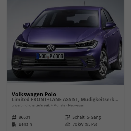
Volkswagen Polo
Limited FRONT+LANE ASSIST, Müdigkeitserkennung, REAR Berganfahrassistent, ISOFIX, eCall, LED, Digital Cockpit, App Connect, CLIMATIC, 15" ALU uvm.
unverbindliche Lieferzeit:
4 Monate
Neuwagen
Fahrzeugnr.
86601
Getriebe
Schalt. 5-Gang
Kraftstoff
Benzin
Leistung
70 kW (95 PS)