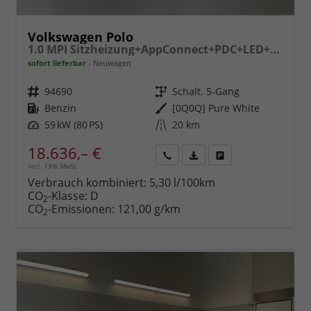
Volkswagen Polo
1.0 MPI Sitzheizung+AppConnect+PDC+LED+Touch+Lichtsensor+MultiLenkrad
sofort lieferbar
Neuwagen
Fahrzeugnr.
94690
Getriebe
Schalt. 5-Gang
Kraftstoff
Benzin
Außenfarbe
[0Q0Q] Pure White
Leistung
59 kW (80 PS)
Kilometerstand
20 km
18.636,– €
incl. 19% MwSt.
Rückruf
PDF-
Fahrzeug
anfordern
Datei,
drucken,
Verbrauch kombiniert:
5,30 l/100km
Fahrzeugexposé
parken
CO
-Klasse:
D
2
drucken
oder
CO
-Emissionen:
121,00 g/km
2
vergleichen