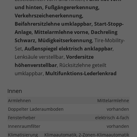
und hinten, Fußgängererkennung,
Verkehrszeichenerkennung,
Beifahrersitzlehne umklappbar, Start-Stopp-
Anlage, Mittelarmlehne vorne, Dachreling
Schwarz, Müdigkeitserkennung
, Tire-Mobility-
Set,
Außenspiegel elektrisch anklappbar
,
Lenksäule verstellbar,
Vordersitze
höhenverstellbar
, Rücksitzlehne geteilt
umklappbar,
Multifunktions-Lederlenkrad
Innen
Armlehnen
Mittelarmlehne
Doppelter Laderaumboden
vorhanden
Fensterheber
elektrisch 4-fach
Innenraumfilter
vorhanden
Klimatisierung
Klimaautomatik, 2-Zonen-Klimaautomatik