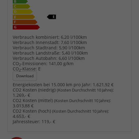
Verbrauch kombiniert:
6,20 l/100km
Verbrauch Innenstadt:
7,60 l/100km
Verbrauch Stadtrand:
5,90 l/100km
Verbrauch Landstraße:
5,40 l/100km
Verbrauch Autobahn:
6,60 l/100km
CO
-Emissionen:
141,00 g/km
2
CO
-Klasse:
E
2
Download
Energiekosten bei 15.000 km pro Jahr:
1.621,92 €
CO2 Kosten (niedrig)
:
(Kosten Durchschnitt 10 Jahre)
1.269,- €
CO2 Kosten (mittel)
:
(Kosten Durchschnitt 10 Jahre)
3.013,88 €
CO2 Kosten (hoch)
:
(Kosten Durchschnitt 10 Jahre)
4.653,- €
Jahressteuer:
119,- €