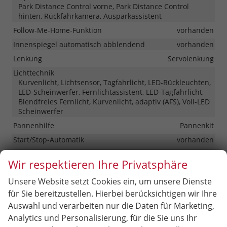
Park Distance Control vorne, Park Distance Control
hinten, Rückfahrkamera, Ausparkassistent
Follow-Me-Home-Funktion
vorhanden
Innenspiegel automatisch abblendend
vorhanden
Lenkung
Servolenkung
Lichttechnik
Kurvenlicht, Lichtsensor, Tagfahrlicht, LED-Rückleuchten,
LED-Scheinwerfer, Fernlichtassistent, LED-Tagfahrlicht,
Blendfreies Fernlicht, Kurvenlicht, adaptiv (AFS), Voll-LED
Scheinwerfer
Pannenhilfe
Pannenkit
Start/Stop-Automatik
vorhanden
Zentralverriegelung
Wir respektieren Ihre Privatsphäre
Zentralverriegelung, Zentralverriegelung mit
Funkfernbedienung, Schlüssellose Zentralverriegelung
Unsere Website setzt Cookies ein, um unsere Dienste
(Keyless Go)
für Sie bereitzustellen. Hierbei berücksichtigen wir Ihre
Auswahl und verarbeiten nur die Daten für Marketing,
Außen
Analytics und Personalisierung, für die Sie uns Ihr
Anhängerkupplung
Abnehmbar