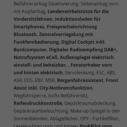
Beifahrerairbag-Deaktivierung, Seitenairbag vorn
mit Kopfairbag,
Lendenwirbelstütze für die
Vordersitzlehnen, Induktionsladen für
Smartphones, Freisprecheinrichtung
Bluetooth, Zentralverriegelung mit
Funkfernbedienung, Digital Cockpit inkl.
Bordcomputer, Digitaler Radioempfang DAB+,
Notrufsystem eCall, Außenspiegel elektrisch
einstell- und beheizbar, , Fensterheber vorn
und hinten elektrisch
, Servolenkung, ESC, ABS,
ASR, EDS, EBV, MSR,
Berganfahrassistent
,
Front
Assist inkl. City-Notbremsfunktion
,
Wegfahrsperre, Isofix Beifahrersitz,
Reifendruckkontrolle
, Gepäckraumabdeckung,
Gepäckraumbeleuchtung, Make-up-Spiegel in den
Sonnenblenden, Ablagefächer, OPF - Partikelfilter,
Leseleuchten vorn und hinten,
ParkPilot vorn