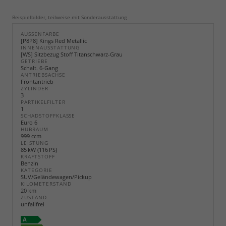
Beispielbilder, teilweise mit Sonderausstattung
AUSSENFARBE
[P8P8] Kings Red Metallic
INNENAUSSTATTUNG
[WS] Sitzbezug Stoff Titanschwarz-Grau
GETRIEBE
Schalt. 6-Gang
ANTRIEBSACHSE
Frontantrieb
ZYLINDER
3
PARTIKELFILTER
1
SCHADSTOFFKLASSE
Euro 6
HUBRAUM
999 ccm
LEISTUNG
85 kW (116 PS)
KRAFTSTOFF
Benzin
KATEGORIE
SUV/Geländewagen/Pickup
KILOMETERSTAND
20 km
ZUSTAND
unfallfrei