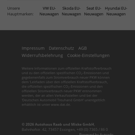
Unsere
VW EU-
Skoda EU-
Seat EU-
Hyundai EU-
Hauptmarken:
Neuwagen
Neuwagen
Neuwagen
Neuwagen
Impressum
Datenschutz
AGB
Widerrufsbelehrung
Cookie-Einstellungen
Weitere Informationen zum offiziellen Kraftstoffverbrauch
und zu den offiziellen spezifischen CO
-Emissionen und
2
gegebenenfalls zum Stromverbrauch neuer PKW können
dem 'Leitfaden über den offiziellen Kraftstoffverbrauch,
die offiziellen spezifischen CO
-Emissionen und den
2
offiziellen Stromverbrauch neuer PKW' entnommen
werden, der an allen Verkaufsstellen und bei der
'Deutschen Automobil Treuhand GmbH' unentgeltlich
erhältlich ist unter www.dat.de.
© 2026
Autohaus Raab und Miske GmbH
,
Bahnhofstr. 42
,
73457
Essingen,
+49 (0) 7365 / 86 0
Powered by Autrado