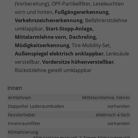
(Vorbereitung), OPF-Partikelfilter, Leseleuchten
vorn und hinten,
Fußgängererkennung,
Verkehrszeichenerkennung
, Beifahrersitzlehne
umklappbar,
Start-Stopp-Anlage,
Mittelarmlehne vorn, Dachreling,
Müdigkeitserkennung
, Tire-Mobility-Set,
Außenspiegel elektrisch anklappbar
, Lenksäule
verstellbar,
Vordersitze höhenverstellbar
,
Rücksitzlehne geteilt umklappbar
Innen
Armlehnen
Mittelarmlehne, Fahrer
Doppelter Laderaumboden
vorhanden
Fensterheber
elektrisch 4-fach
Innenraumfilter
vorhanden
Klimatisierung
Klimaanlage manuell, 2-Zonen-Klimaautomatik