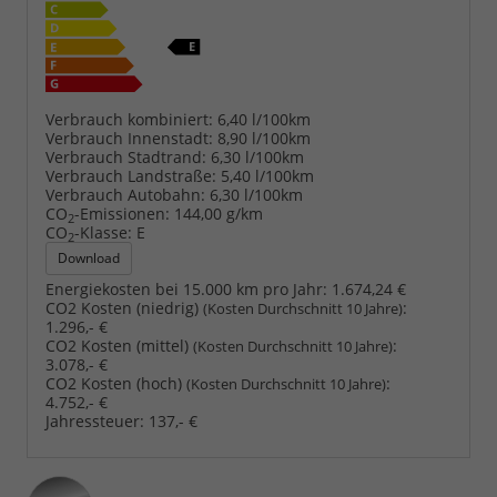
Verbrauch kombiniert:
6,40 l/100km
Verbrauch Innenstadt:
8,90 l/100km
Verbrauch Stadtrand:
6,30 l/100km
Verbrauch Landstraße:
5,40 l/100km
Verbrauch Autobahn:
6,30 l/100km
CO
-Emissionen:
144,00 g/km
2
CO
-Klasse:
E
2
Download
Energiekosten bei 15.000 km pro Jahr:
1.674,24 €
CO2 Kosten (niedrig)
:
(Kosten Durchschnitt 10 Jahre)
1.296,- €
CO2 Kosten (mittel)
:
(Kosten Durchschnitt 10 Jahre)
3.078,- €
CO2 Kosten (hoch)
:
(Kosten Durchschnitt 10 Jahre)
4.752,- €
Jahressteuer:
137,- €