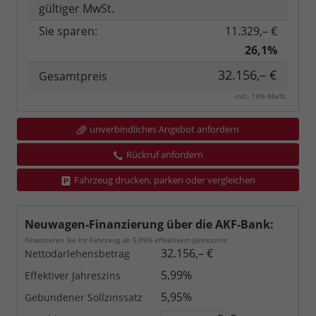
gültiger MwSt.
Sie sparen:
11.329,– €
26,1%
32.156,– €
Gesamtpreis
incl. 19% MwSt.
unverbindliches Angebot anfordern
Rückruf anfordern
Fahrzeug drucken, parken oder vergleichen
Neuwagen-Finanzierung über die AKF-Bank:
Finanzieren Sie Ihr Fahrzeug ab 5,99% effektivem Jahreszins
32.156,– €
Nettodarlehensbetrag
5,99%
Effektiver Jahreszins
5,95%
Gebundener Sollzinssatz