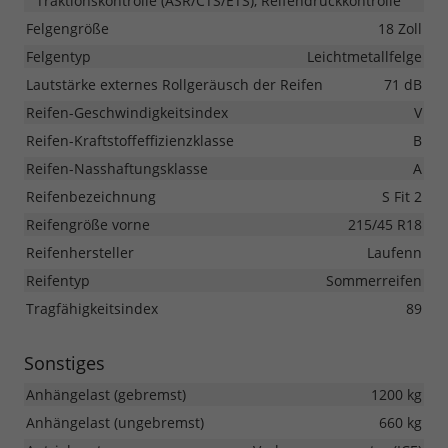
Traktionskontrolle (ASR/CTS/ETS), Reifendruckkontrolle
Felgengröße
18 Zoll
Felgentyp
Leichtmetallfelge
Lautstärke externes Rollgeräusch der Reifen
71 dB
Reifen-Geschwindigkeitsindex
V
Reifen-Kraftstoffeffizienzklasse
B
Reifen-Nasshaftungsklasse
A
Reifenbezeichnung
S Fit 2
Reifengröße vorne
215/45 R18
Reifenhersteller
Laufenn
Reifentyp
Sommerreifen
Tragfähigkeitsindex
89
Sonstiges
Anhängelast (gebremst)
1200 kg
Anhängelast (ungebremst)
660 kg