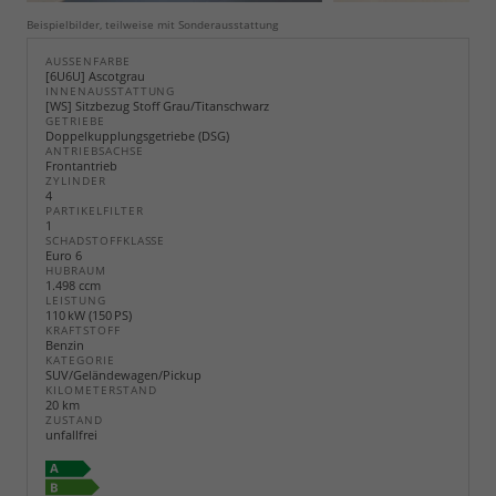
Beispielbilder, teilweise mit Sonderausstattung
AUSSENFARBE
[6U6U] Ascotgrau
INNENAUSSTATTUNG
[WS] Sitzbezug Stoff Grau/Titanschwarz
GETRIEBE
Doppelkupplungsgetriebe (DSG)
ANTRIEBSACHSE
Frontantrieb
ZYLINDER
4
PARTIKELFILTER
1
SCHADSTOFFKLASSE
Euro 6
HUBRAUM
1.498 ccm
LEISTUNG
110 kW (150 PS)
KRAFTSTOFF
Benzin
KATEGORIE
SUV/Geländewagen/Pickup
KILOMETERSTAND
20 km
ZUSTAND
unfallfrei