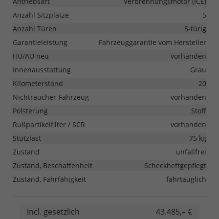
Antriebsart
Verbrennungsmotor (ICE)
Anzahl Sitzplätze
5
Anzahl Türen
5-türig
Garantieleistung
Fahrzeuggarantie vom Hersteller
HU/AU neu
vorhanden
Innenausstattung
Grau
Kilometerstand
20
Nichtraucher-Fahrzeug
vorhanden
Polsterung
Stoff
Rußpartikelfilter / SCR
vorhanden
Stützlast
75 kg
Zustand
unfallfrei
Zustand, Beschaffenheit
Scheckheftgepflegt
Zustand, Fahrfähigkeit
fahrtauglich
incl. gesetzlich
43.485,– €