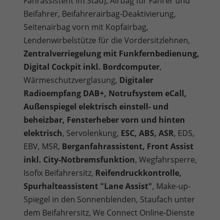
Fahrassistent im Stau), Airbag für Fahrer und
Beifahrer, Beifahrerairbag-Deaktivierung,
Seitenairbag vorn mit Kopfairbag,
Lendenwirbelstütze für die Vordersitzlehnen,
Zentralverriegelung mit Funkfernbedienung,
Digital Cockpit inkl. Bordcomputer
,
Wärmeschutzverglasung,
Digitaler
Radioempfang DAB+, Notrufsystem eCall,
Außenspiegel elektrisch einstell- und
beheizbar, Fensterheber vorn und hinten
elektrisch
, Servolenkung,
ESC, ABS, ASR
, EDS,
EBV, MSR,
Berganfahrassistent, Front Assist
inkl. City-Notbremsfunktion
, Wegfahrsperre,
Isofix Beifahrersitz,
Reifendruckkontrolle,
Spurhalteassistent "Lane Assist"
, Make-up-
Spiegel in den Sonnenblenden, Staufach unter
dem Beifahrersitz, We Connect Online-Dienste