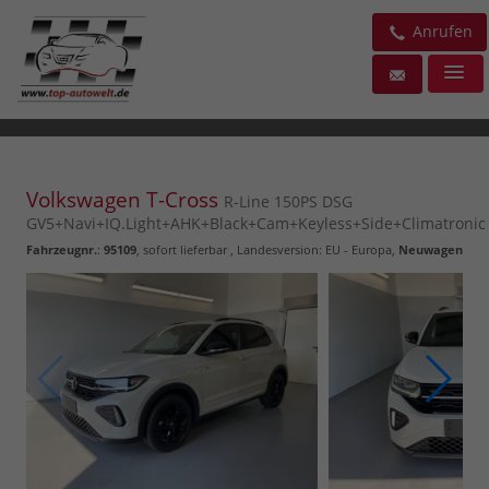
Anrufen
Volkswagen T-Cross
R-Line 150PS DSG
GV5+Navi+IQ.Light+AHK+Black+Cam+Keyless+Side+Climatronic
Fahrzeugnr.
:
95109
,
sofort lieferbar
, Landesversion: EU - Europa,
Neuwagen