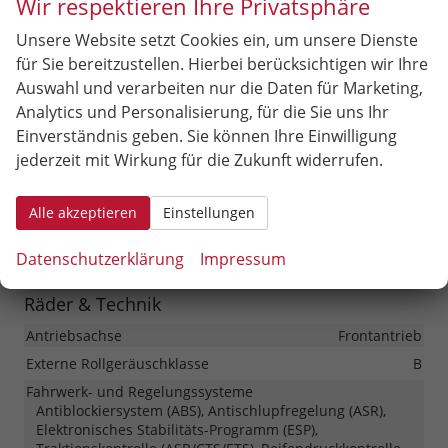
Außen
Wir respektieren Ihre Privatsphäre
Anhängerkupplung
Abnehmbar
Unsere Website setzt Cookies ein, um unsere Dienste
Außenspiegel
für Sie bereitzustellen. Hierbei berücksichtigen wir Ihre
Außenspiegel elektrisch anklappbar, Außenspiegel
Auswahl und verarbeiten nur die Daten für Marketing,
beheizbar, Außenspiegel elektrisch verstellbar
Analytics und Personalisierung, für die Sie uns Ihr
Dachreling
vorhanden
Einverständnis geben. Sie können Ihre Einwilligung
Hintertür (Art)
Heckklappe
jederzeit mit Wirkung für die Zukunft widerrufen.
Scheiben, Verglasung
Getönte Scheiben, Privacy Glass (Heckscheibe und
Alle akzeptieren
Einstellungen
hintere Seitenscheiben abgedunkelt), Wärmeschutzglas
Schwarze Optik
vorhanden
Datenschutzerklärung
Impressum
Räder & Technik
Antriebsachse
Frontantrieb
Externe Rollgeräuschklasse
B
Fahrwerk- und Regelungssysteme
Antiblockiersystem (ABS), Antischlupfregelung (ASR),
Elektronisches Stabilitäts-Programm (ESP),