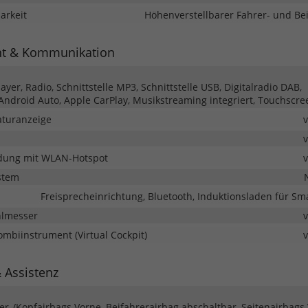
barkeit
Höhenverstellbarer Fahrer- und Bei
nt & Kommunikation
yer, Radio, Schnittstelle MP3, Schnittstelle USB, Digitalradio DAB,
 Android Auto, Apple CarPlay, Musikstreaming integriert, Touchscre
turanzeige
dung mit WLAN-Hotspot
stem
Freisprecheinrichtung, Bluetooth, Induktionsladen für S
hlmesser
Kombiinstrument (Virtual Cockpit)
& Assistenz
ter-/Kopfairbags Vorne, Beifahrerairbag abschaltbar, Seitenairbags