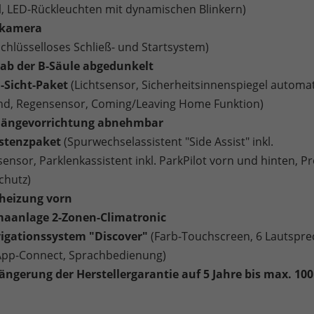
ll, LED-Rückleuchten mit dynamischen Blinkern)
rkamera
Schlüsselloses Schließ- und Startsystem)
ab der B-Säule abgedunkelt
-Sicht-Paket
(Lichtsensor, Sicherheitsinnenspiegel automa
d, Regensensor, Coming/Leaving Home Funktion)
hängevorrichtung abnehmbar
istenzpaket
(Spurwechselassistent "Side Assist" inkl.
ensor, Parklenkassistent inkl. ParkPilot vorn und hinten, Pr
chutz)
zheizung vorn
imaanlage 2-Zonen-Climatronic
vigationssystem "Discover"
(Farb-Touchscreen, 6 Lautspre
App-Connect, Sprachbedienung)
längerung der Herstellergarantie auf 5 Jahre bis max. 10