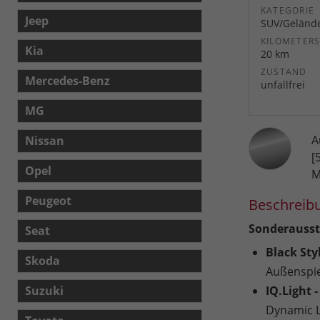
KATEGORIE
Jeep
SUV/Geländ
KILOMETER
Kia
20 km
ZUSTAND
Mercedes-Benz
unfallfrei
MG
A
Nissan
[
Opel
M
Peugeot
Beschreib
Sonderausst
Seat
Black Sty
Skoda
Außenspie
Suzuki
IQ.Light 
Dynamic Li