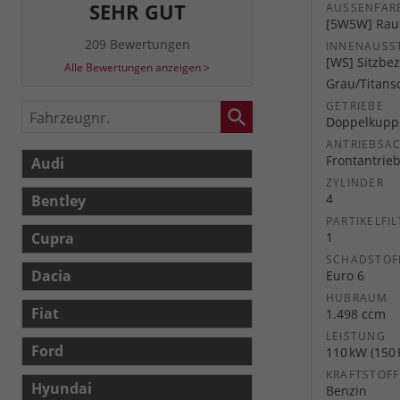
SEHR GUT
AUSSENFARB
[5W5W] Rauc
209 Bewertungen
INNENAUSS
[WS] Sitzbez
Alle Bewertungen anzeigen >
Grau/Titans
GETRIEBE
Fahrzeugnr.
Doppelkuppl
ANTRIEBSA
Frontantrie
Audi
ZYLINDER
4
Bentley
PARTIKELFIL
Cupra
1
SCHADSTOF
Dacia
Euro 6
HUBRAUM
Fiat
1.498 ccm
LEISTUNG
Ford
110 kW (150 
KRAFTSTOFF
Hyundai
Benzin