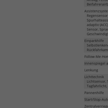
Beifahrerair
Assistenzsyst
Regensensor,
Spurhalteass
adaptiv (ACC
Sensor, Spra
Geschwindig
Einparkhilfe
Selbstlenken
Rückfahrkame
Follow-Me-Ho
Innenspiegel 
Lenkung
Lichttechnik
Lichtsensor, 
Tagfahrlicht,
Pannenhilfe
Start/Stop-Aut
Zentralverrieg