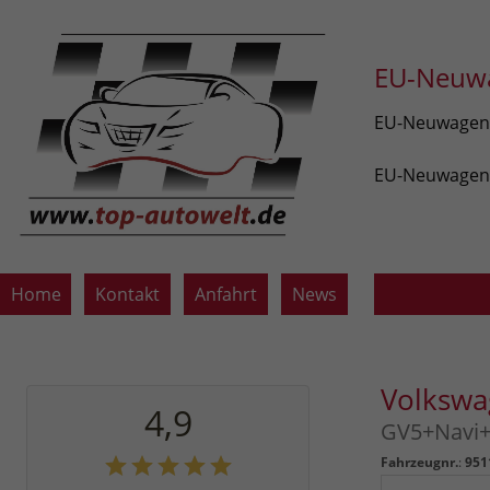
EU-Neuwa
EU-Neuwagen v
EU-Neuwagen z
Home
Kontakt
Anfahrt
News
Volkswa
4,9
GV5+Navi+
Fahrzeugnr.
:
951