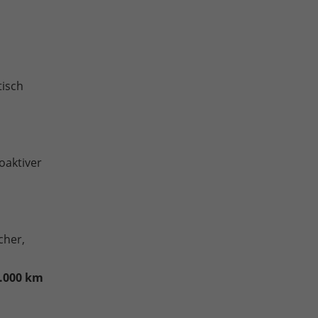
tisch
oaktiver
cher,
0.000 km