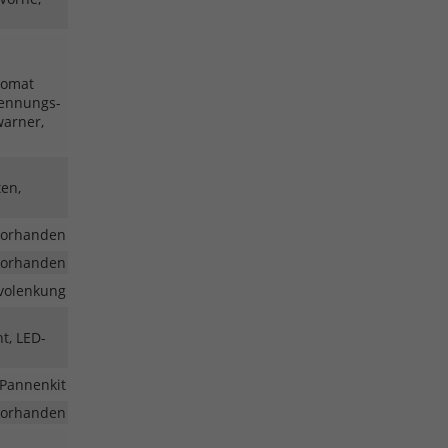
pomat
kennungs-
warner,
ten,
vorhanden
vorhanden
volenkung
t, LED-
Pannenkit
vorhanden