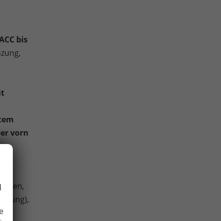
ACC bis
nzung,
it
stem
ber vorn
lenden,
d
eitung),
e
ng,