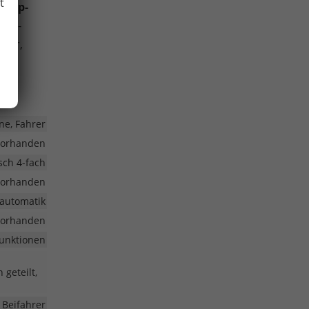
t
Stopp-
 Tire-
lbar,
ne, Fahrer
vorhanden
isch 4-fach
vorhanden
automatik
vorhanden
funktionen
 geteilt,
 Beifahrer