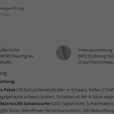
ewagen/Pickup
STAND
Innenausstattung
ußenfarbe
Innenausstattung
5W5W] Rauchgrau
[WS] Sitzbezug Sto
etallic
Grau/Titanschwar
ung
attung:
le Paket
(18 Zoll Leichtmetallräder in Schwarz, Reifen 215/4
gelgehäuse schwarz lackiert, Scheiben ab der B-Säule abge
- Matrix-LED-Scheinwerfer
(LED-Tagfahrlicht, Schlechtwetter
ght Assist (blendfreies Fernlichtassistent), LED-Beleuchtun