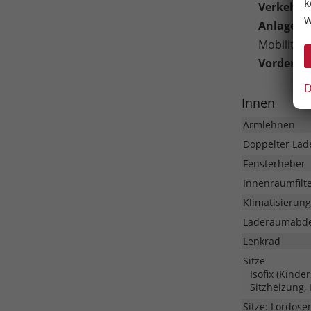
k
Verkehrs
w
Anlage, 
Mobility-S
Vordersit
D
Innen
Armlehnen
Doppelter La
Fensterheber
Innenraumfilt
Klimatisierung
Laderaumabd
Lenkrad
Sitze
Isofix (Kinde
Sitzheizung, 
Sitze: Lordose