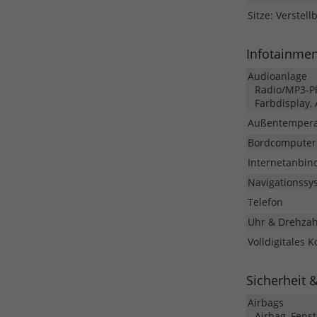
Sitze: Verstell
Infotainme
Audioanlage
Radio/MP3-Pla
Farbdisplay,
Außentempera
Bordcomputer
Internetanbin
Navigationssy
Telefon
Uhr & Drehza
Volldigitales 
Sicherheit 
Airbags
Airbag, Fens