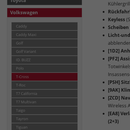
Toyota
Kühlergri
Rückfah
Volkswagen
Keyless
(
Caddy
Scheiben 
Licht-und
Caddy Maxi
abblenden
Golf
[1D2] An
Golf Variant
[PF2] Ass
ID. BUZZ
Totwinkels
Polo
Insassens
T-Cross
[PSH] Sit
T-Roc
[9AK] Kl
T7 California
[ZCD] Na
T7 Multivan
Wireless 
Taigo
[EA8] Ver
Tayron
(2+3)
Tiguan