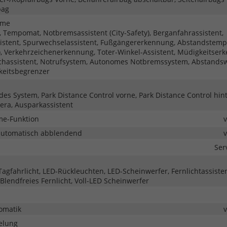
bag
eme
 Tempomat, Notbremsassistent (City-Safety), Berganfahrassistent,
istent, Spurwechselassistent, Fußgängererkennung, Abstandstem
), Verkehrzeichenerkennung, Toter-Winkel-Assistent, Müdigkeitser
chassistent, Notrufsystem, Autonomes Notbremssystem, Abstands
keitsbegrenzer
des System, Park Distance Control vorne, Park Distance Control hin
ra, Ausparkassistent
me-Funktion
automatisch abblendend
Ser
Tagfahrlicht, LED-Rückleuchten, LED-Scheinwerfer, Fernlichtassisten
 Blendfreies Fernlicht, Voll-LED Scheinwerfer
omatik
elung