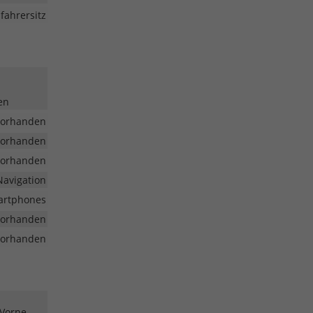
fahrersitz
en
vorhanden
vorhanden
vorhanden
Navigation
martphones
vorhanden
vorhanden
 Vorne,