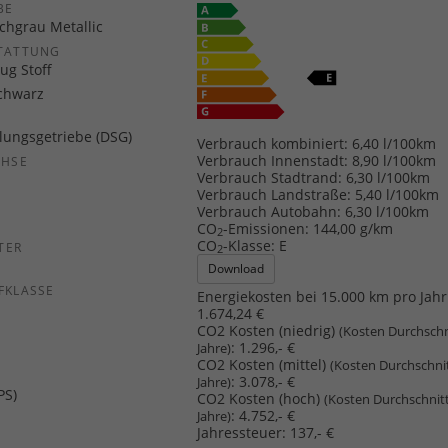
E
hgrau Metallic
TATTUNG
ug Stoff
chwarz
ungsgetriebe (DSG)
Verbrauch kombiniert:
6,40 l/100km
Verbrauch Innenstadt:
8,90 l/100km
CHSE
Verbrauch Stadtrand:
6,30 l/100km
b
Verbrauch Landstraße:
5,40 l/100km
Verbrauch Autobahn:
6,30 l/100km
CO
-Emissionen:
144,00 g/km
2
CO
-Klasse:
E
TER
2
Download
FKLASSE
Energiekosten bei 15.000 km pro Jahr
1.674,24 €
CO2 Kosten (niedrig)
(Kosten Durchschn
:
1.296,- €
Jahre)
CO2 Kosten (mittel)
(Kosten Durchschni
:
3.078,- €
Jahre)
PS)
CO2 Kosten (hoch)
(Kosten Durchschnit
:
4.752,- €
Jahre)
Jahressteuer:
137,- €