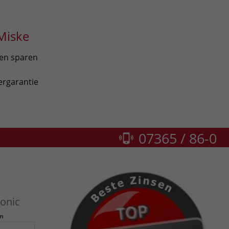
Miske
len sparen
ergarantie
07365 / 86-0
onic
n