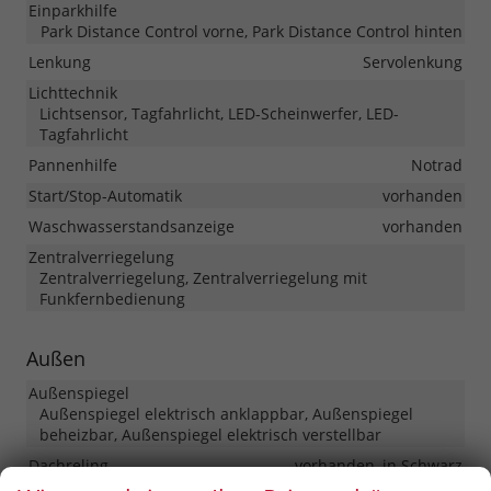
Einparkhilfe
Park Distance Control vorne, Park Distance Control hinten
Lenkung
Servolenkung
Lichttechnik
Lichtsensor, Tagfahrlicht, LED-Scheinwerfer, LED-
Tagfahrlicht
Pannenhilfe
Notrad
Start/Stop-Automatik
vorhanden
Waschwasserstandsanzeige
vorhanden
Zentralverriegelung
Zentralverriegelung, Zentralverriegelung mit
Funkfernbedienung
Außen
Außenspiegel
Außenspiegel elektrisch anklappbar, Außenspiegel
beheizbar, Außenspiegel elektrisch verstellbar
Dachreling
vorhanden, in Schwarz