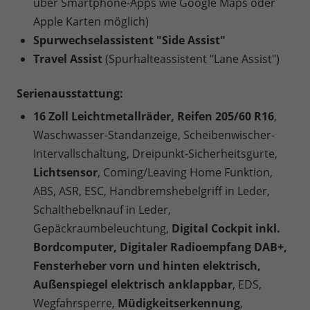
über Smartphone-Apps wie Google Maps oder
Apple Karten möglich)
Spurwechselassistent "Side Assist"
Travel Assist
(Spurhalteassistent "Lane Assist")
Serienausstattung:
16 Zoll Leichtmetallräder, Reifen 205/60 R16
,
Waschwasser-Standanzeige, Scheibenwischer-
Intervallschaltung, Dreipunkt-Sicherheitsgurte,
Lichtsensor
, Coming/Leaving Home Funktion,
ABS, ASR, ESC, Handbremshebelgriff in Leder,
Schalthebelknauf in Leder,
Gepäckraumbeleuchtung,
Digital Cockpit inkl.
Bordcomputer, Digitaler Radioempfang DAB+,
Fensterheber vorn und hinten elektrisch,
Außenspiegel elektrisch anklappbar
, EDS,
Wegfahrsperre,
Müdigkeitserkennung
,