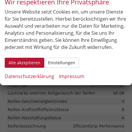
Wir respektieren Ihre Privatsphäre
Hintertür (Art)
Heckklappe
Scheiben, Verglasung
Wärmeschutzglas
Unsere Website setzt Cookies ein, um unsere Dienste
für Sie bereitzustellen. Hierbei berücksichtigen wir Ihre
Räder & Technik
Auswahl und verarbeiten nur die Daten für Marketing,
Analytics und Personalisierung, für die Sie uns Ihr
Antriebsachse
Frontantrieb
Einverständnis geben. Sie können Ihre Einwilligung
Externe Rollgeräuschklasse
A
jederzeit mit Wirkung für die Zukunft widerrufen.
Fahrwerk- und Regelungssysteme
Antiblockiersystem (ABS), Antischlupfregelung (ASR),
Alle akzeptieren
Einstellungen
Elektronisches Stabilitäts-Programm (ESP),
Traktionskontrolle (ASR/CTS/ETS), Reifendruckkontrolle
Datenschutzerklärung
Impressum
Felgengröße
16 Zoll
Felgentyp
Leichtmetallfelge
Lautstärke externes Rollgeräusch der Reifen
68 dB
Reifen-Geschwindigkeitsindex
V
Reifen-Kraftstoffeffizienzklasse
B
Reifen-Nasshaftungsklasse
A
Reifenbezeichnung
EfficientGrip Performance