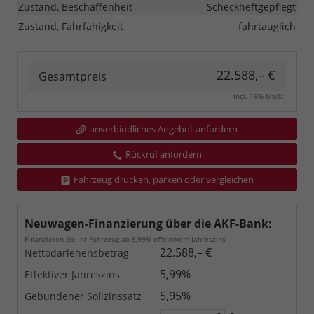
Zustand, Beschaffenheit
Scheckheftgepflegt
Zustand, Fahrfähigkeit
fahrtauglich
22.588,– €
Gesamtpreis
incl. 19% MwSt.
unverbindliches Angebot anfordern
Rückruf anfordern
Fahrzeug drucken, parken oder vergleichen
Neuwagen-Finanzierung über die AKF-Bank:
Finanzieren Sie Ihr Fahrzeug ab 5,99% effektivem Jahreszins
22.588,– €
Nettodarlehensbetrag
5,99%
Effektiver Jahreszins
5,95%
Gebundener Sollzinssatz