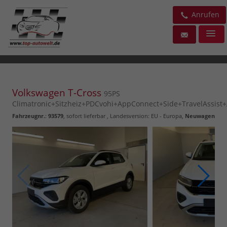
Anrufen
Volkswagen T-Cross
95PS
Climatronic+Sitzheiz+PDCvohi+AppConnect+Side+TravelAssist
Fahrzeugnr.
:
93579
,
sofort lieferbar
, Landesversion: EU - Europa,
Neuwagen