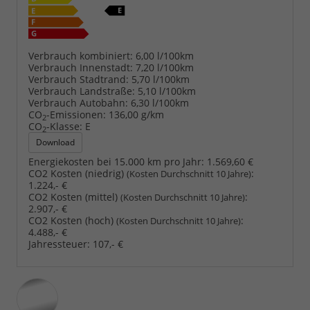
Verbrauch kombiniert:
6,00 l/100km
Verbrauch Innenstadt:
7,20 l/100km
Verbrauch Stadtrand:
5,70 l/100km
Verbrauch Landstraße:
5,10 l/100km
Verbrauch Autobahn:
6,30 l/100km
CO
-Emissionen:
136,00 g/km
2
CO
-Klasse:
E
2
Download
Energiekosten bei 15.000 km pro Jahr:
1.569,60 €
CO2 Kosten (niedrig)
:
(Kosten Durchschnitt 10 Jahre)
1.224,- €
CO2 Kosten (mittel)
:
(Kosten Durchschnitt 10 Jahre)
2.907,- €
CO2 Kosten (hoch)
:
(Kosten Durchschnitt 10 Jahre)
4.488,- €
Jahressteuer:
107,- €