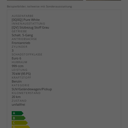
Beispielbilder, teilweise mit Sonderausstattung
AUSSENFARBE
[0Q0Q] Pure White
INNENAUSSTATTUNG
[QV] Sitzbezug Stoff Grau
GETRIEBE
Schalt. 5-Gang
ANTRIEBSACHSE
Frontantrieb
ZYLINDER
3
SCHADSTOFFKLASSE
Euro 6
HUBRAUM
999 ccm
LEISTUNG
70 kW (95 PS)
KRAFTSTOFF
Benzin
KATEGORIE
SUV/Geländewagen/Pickup
KILOMETERSTAND
20 km
ZUSTAND
unfallfrei