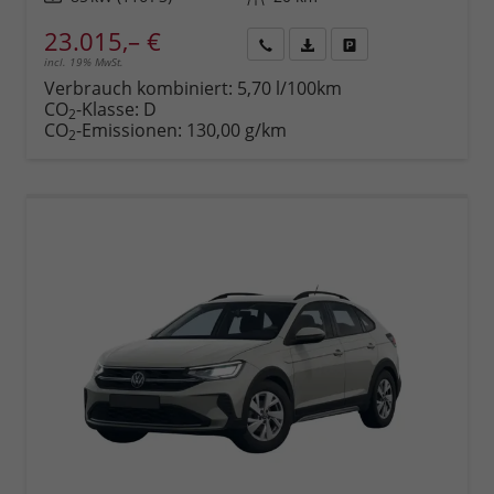
23.015,– €
incl. 19% MwSt.
Rückruf
PDF-
Fahrzeug
anfordern
Datei,
drucken,
Verbrauch kombiniert:
5,70 l/100km
Fahrzeugexposé
parken
CO
-Klasse:
D
2
drucken
oder
CO
-Emissionen:
130,00 g/km
2
vergleichen