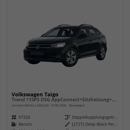
Volkswagen Taigo
Trend 115PS DSG AppConnect+Sitzheizung+PDC+Alu16+LED+DAB+FrontAssist
unverbindliche Lieferzeit:
15.08.2026
Neuwagen
Fahrzeugnr.
97320
Getriebe
Doppelkupplungsgetriebe (DSG)
Kraftstoff
Benzin
Außenfarbe
[2T2T] Deep Black Perleffekt