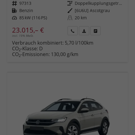
Fahrzeugnr.
97313
Getriebe
Doppelkupplungsgetriebe (DSG)
Kraftstoff
Benzin
Außenfarbe
[6U6U] Ascotgrau
Leistung
85 kW (116 PS)
Kilometerstand
20 km
23.015,– €
incl. 19% MwSt.
Rückruf
PDF-
Fahrzeug
anfordern
Datei,
drucken,
Verbrauch kombiniert:
5,70 l/100km
Fahrzeugexposé
parken
CO
-Klasse:
D
2
drucken
oder
CO
-Emissionen:
130,00 g/km
2
vergleichen