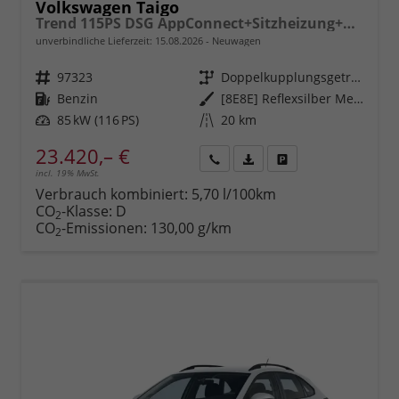
Volkswagen Taigo
Trend 115PS DSG AppConnect+Sitzheizung+PDC+Alu16+LED+DAB+FrontAssist
unverbindliche Lieferzeit:
15.08.2026
Neuwagen
Fahrzeugnr.
97323
Getriebe
Doppelkupplungsgetriebe (DSG)
Kraftstoff
Benzin
Außenfarbe
[8E8E] Reflexsilber Metallic
Leistung
85 kW (116 PS)
Kilometerstand
20 km
23.420,– €
incl. 19% MwSt.
Rückruf
PDF-
Fahrzeug
anfordern
Datei,
drucken,
Verbrauch kombiniert:
5,70 l/100km
Fahrzeugexposé
parken
CO
-Klasse:
D
2
drucken
oder
CO
-Emissionen:
130,00 g/km
2
vergleichen