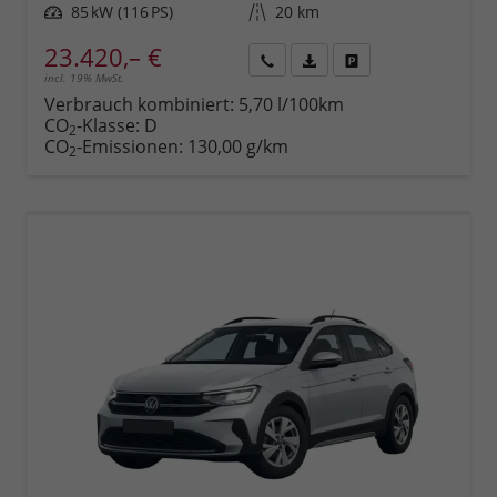
Leistung
85 kW (116 PS)
Kilometerstand
20 km
23.420,– €
incl. 19% MwSt.
Rückruf
PDF-
Fahrzeug
anfordern
Datei,
drucken,
Verbrauch kombiniert:
5,70 l/100km
Fahrzeugexposé
parken
CO
-Klasse:
D
2
drucken
oder
CO
-Emissionen:
130,00 g/km
2
vergleichen