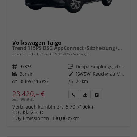
Volkswagen Taigo
Trend 115PS DSG AppConnect+Sitzheizung+PDC+Alu16+LED+DAB+FrontAssist
unverbindliche Lieferzeit:
15.08.2026
Neuwagen
Fahrzeugnr.
97326
Getriebe
Doppelkupplungsgetriebe (DSG)
Kraftstoff
Benzin
Außenfarbe
[5W5W] Rauchgrau Metallic
Leistung
85 kW (116 PS)
Kilometerstand
20 km
23.420,– €
incl. 19% MwSt.
Rückruf
PDF-
Fahrzeug
anfordern
Datei,
drucken,
Verbrauch kombiniert:
5,70 l/100km
Fahrzeugexposé
parken
CO
-Klasse:
D
2
drucken
oder
CO
-Emissionen:
130,00 g/km
2
vergleichen