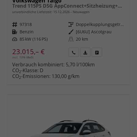
Volkswagen Taigo
Trend 115PS DSG AppConnect+Sitzheizung+PDC+Alu16+LED+DAB+FrontAssist
unverbindliche Lieferzeit:
15.12.2026
Neuwagen
Fahrzeugnr.
97318
Getriebe
Doppelkupplungsgetriebe (DSG)
Kraftstoff
Benzin
Außenfarbe
[6U6U] Ascotgrau
Leistung
85 kW (116 PS)
Kilometerstand
20 km
23.015,– €
incl. 19% MwSt.
Rückruf
PDF-
Fahrzeug
anfordern
Datei,
drucken,
Verbrauch kombiniert:
5,70 l/100km
Fahrzeugexposé
parken
CO
-Klasse:
D
2
drucken
oder
CO
-Emissionen:
130,00 g/km
2
vergleichen