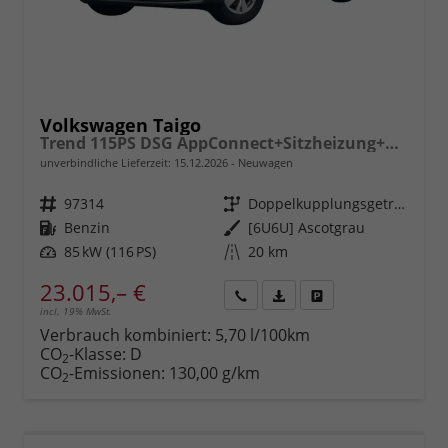
Volkswagen Taigo
Trend 115PS DSG AppConnect+Sitzheizung+PDC+Alu16+LED+DAB+FrontAssist
unverbindliche Lieferzeit:
15.12.2026
Neuwagen
Fahrzeugnr.
97314
Getriebe
Doppelkupplungsgetriebe (DSG)
Kraftstoff
Benzin
Außenfarbe
[6U6U] Ascotgrau
Leistung
85 kW (116 PS)
Kilometerstand
20 km
23.015,– €
incl. 19% MwSt.
Rückruf
PDF-
Fahrzeug
anfordern
Datei,
drucken,
Verbrauch kombiniert:
5,70 l/100km
Fahrzeugexposé
parken
CO
-Klasse:
D
2
drucken
oder
CO
-Emissionen:
130,00 g/km
2
vergleichen