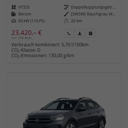
Fahrzeugnr.
97325
Getriebe
Doppelkupplungsgetriebe (DSG)
Kraftstoff
Benzin
Außenfarbe
[5W5W] Rauchgrau Metallic
Leistung
85 kW (116 PS)
Kilometerstand
20 km
23.420,– €
incl. 19% MwSt.
Rückruf
PDF-
Fahrzeug
anfordern
Datei,
drucken,
Verbrauch kombiniert:
5,70 l/100km
Fahrzeugexposé
parken
CO
-Klasse:
D
2
drucken
oder
CO
-Emissionen:
130,00 g/km
2
vergleichen