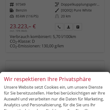
Fahrzeugnr.
97349
Getriebe
Doppelkupplungsgetriebe (DSG)
Kraftstoff
Benzin
Außenfarbe
[0Q0Q] Pure White
Leistung
85 kW (116 PS)
Kilometerstand
20 km
23.223,– €
incl. 19% MwSt.
Rückruf
PDF-
Fahrzeug
anfordern
Datei,
drucken,
Verbrauch kombiniert:
5,70 l/100km
Fahrzeugexposé
parken
CO
-Klasse:
D
2
drucken
oder
CO
-Emissionen:
130,00 g/km
2
vergleichen
Wir respektieren Ihre Privatsphäre
Unsere Website setzt Cookies ein, um unsere Dienste
für Sie bereitzustellen. Hierbei berücksichtigen wir Ihre
Auswahl und verarbeiten nur die Daten für Marketing,
Analytics und Personalisierung, für die Sie uns Ihr