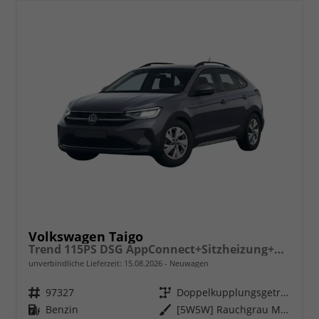
Volkswagen Taigo
Trend 115PS DSG AppConnect+Sitzheizung+PDC+Alu16+LED+DAB+FrontAssist
unverbindliche Lieferzeit:
15.08.2026
Neuwagen
Fahrzeugnr.
97327
Getriebe
Doppelkupplungsgetriebe (DSG)
Kraftstoff
Benzin
Außenfarbe
[5W5W] Rauchgrau Metallic