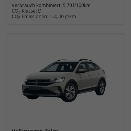
anfordern
Datei,
drucken,
Verbrauch kombiniert:
5,70 l/100km
Fahrzeugexposé
parken
CO
-Klasse:
D
2
drucken
oder
CO
-Emissionen:
130,00 g/km
2
vergleichen