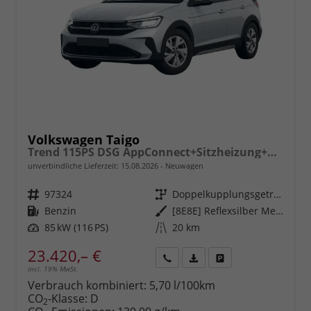
Volkswagen Taigo
Trend 115PS DSG AppConnect+Sitzheizung+PDC+Alu16+LED+DAB+FrontAssist
unverbindliche Lieferzeit:
15.08.2026
Neuwagen
Fahrzeugnr.
97324
Getriebe
Doppelkupplungsgetriebe (DSG)
Kraftstoff
Benzin
Außenfarbe
[8E8E] Reflexsilber Metallic
Leistung
85 kW (116 PS)
Kilometerstand
20 km
23.420,– €
incl. 19% MwSt.
Rückruf
PDF-
Fahrzeug
anfordern
Datei,
drucken,
Verbrauch kombiniert:
5,70 l/100km
Fahrzeugexposé
parken
CO
-Klasse:
D
2
drucken
oder