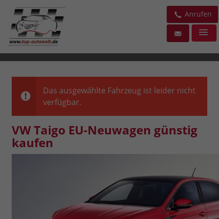
Anrufen
Das ausgewählte Fahrzeug ist leider nicht
verfügbar.
VW Taigo EU-Neuwagen günstig
kaufen