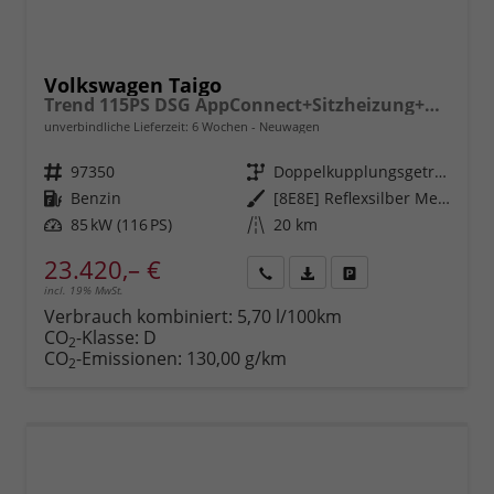
Volkswagen Taigo
Trend 115PS DSG AppConnect+Sitzheizung+PDC+Alu16+LED+DAB+FrontAssist
unverbindliche Lieferzeit:
6 Wochen
Neuwagen
Fahrzeugnr.
97350
Getriebe
Doppelkupplungsgetriebe (DSG)
Kraftstoff
Benzin
Außenfarbe
[8E8E] Reflexsilber Metallic
Leistung
85 kW (116 PS)
Kilometerstand
20 km
23.420,– €
incl. 19% MwSt.
Rückruf
PDF-
Fahrzeug
anfordern
Datei,
drucken,
Verbrauch kombiniert:
5,70 l/100km
Fahrzeugexposé
parken
CO
-Klasse:
D
2
drucken
oder
CO
-Emissionen:
130,00 g/km
2
vergleichen