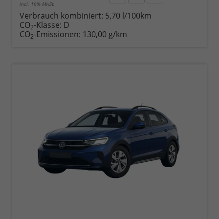
incl. 19% MwSt.
Rückruf
PDF-
Fahrzeug
anfordern
Datei,
drucken,
Verbrauch kombiniert:
5,70 l/100km
Fahrzeugexposé
parken
CO
-Klasse:
D
2
drucken
oder
CO
-Emissionen:
130,00 g/km
2
vergleichen