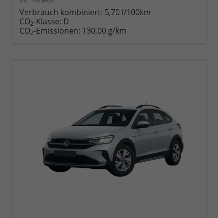
incl. 19% MwSt.
Rückruf
PDF-
Fahrzeug
anfordern
Datei,
drucken,
Verbrauch kombiniert:
5,70 l/100km
Fahrzeugexposé
parken
CO
-Klasse:
D
2
drucken
oder
CO
-Emissionen:
130,00 g/km
2
vergleichen