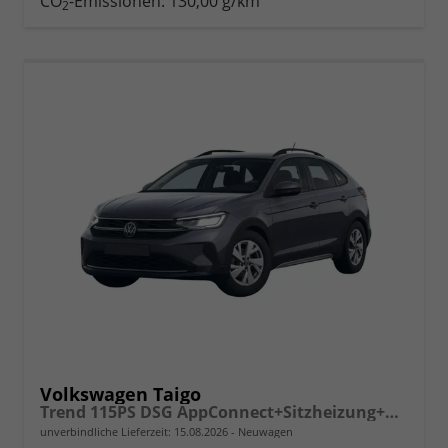
CO
-Emissionen:
130,00 g/km
2
vergleichen
Volkswagen Taigo
Trend 115PS DSG AppConnect+Sitzheizung+PDC+Alu16+LED+DAB+FrontAssist
unverbindliche Lieferzeit:
15.08.2026
Neuwagen