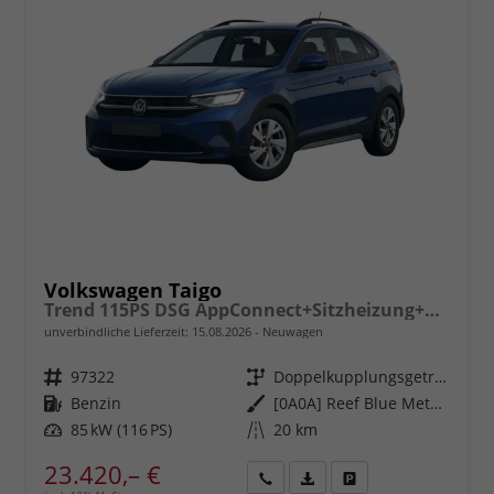
Volkswagen Taigo
Trend 115PS DSG AppConnect+Sitzheizung+PDC+Alu16+LED+DAB+FrontAssist
unverbindliche Lieferzeit:
15.08.2026
Neuwagen
Fahrzeugnr.
97322
Getriebe
Doppelkupplungsgetriebe (DSG)
Kraftstoff
Benzin
Außenfarbe
[0A0A] Reef Blue Metallic
Leistung
85 kW (116 PS)
Kilometerstand
20 km
23.420,– €