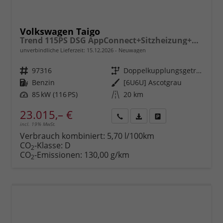
Volkswagen Taigo
Trend 115PS DSG AppConnect+Sitzheizung+PDC+Alu16+LED+DAB+FrontAssist
unverbindliche Lieferzeit:
15.12.2026
Neuwagen
Fahrzeugnr.
97316
Getriebe
Doppelkupplungsgetriebe (DSG)
Kraftstoff
Benzin
Außenfarbe
[6U6U] Ascotgrau
Leistung
85 kW (116 PS)
Kilometerstand
20 km
23.015,– €
incl. 19% MwSt.
Rückruf
PDF-
Fahrzeug
anfordern
Datei,
drucken,
Verbrauch kombiniert:
5,70 l/100km
Fahrzeugexposé
parken
CO
-Klasse:
D
2
drucken
oder
CO
-Emissionen:
130,00 g/km
2
vergleichen