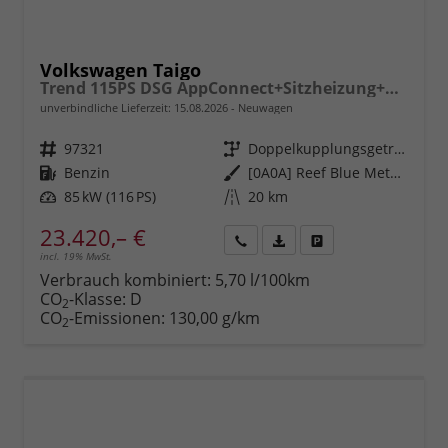
Volkswagen Taigo
Trend 115PS DSG AppConnect+Sitzheizung+PDC+Alu16+LED+DAB+FrontAssist
unverbindliche Lieferzeit:
15.08.2026
Neuwagen
Fahrzeugnr.
97321
Getriebe
Doppelkupplungsgetriebe (DSG)
Kraftstoff
Benzin
Außenfarbe
[0A0A] Reef Blue Metallic
Leistung
85 kW (116 PS)
Kilometerstand
20 km
23.420,– €
incl. 19% MwSt.
Rückruf
PDF-
Fahrzeug
anfordern
Datei,
drucken,
Verbrauch kombiniert:
5,70 l/100km
Fahrzeugexposé
parken
CO
-Klasse:
D
2
drucken
oder
CO
-Emissionen:
130,00 g/km
2
vergleichen