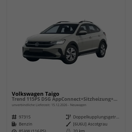
Volkswagen Taigo
Trend 115PS DSG AppConnect+Sitzheizung+PDC+Alu16+LED+DAB+FrontAssist
unverbindliche Lieferzeit:
15.12.2026
Neuwagen
Fahrzeugnr.
97315
Getriebe
Doppelkupplungsgetriebe (DSG)
Kraftstoff
Benzin
Außenfarbe
[6U6U] Ascotgrau
Leistung
85 kW (116 PS)
Kilometerstand
20 km