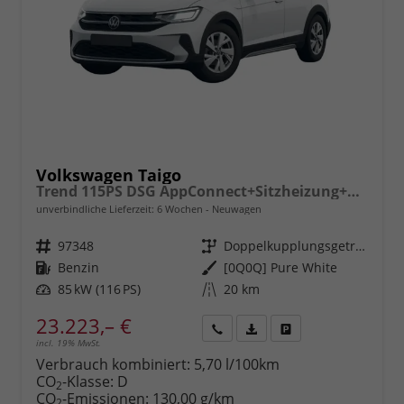
Volkswagen Taigo
Trend 115PS DSG AppConnect+Sitzheizung+PDC+Alu16+LED+DAB+FrontAssist
unverbindliche Lieferzeit:
6 Wochen
Neuwagen
Fahrzeugnr.
97348
Getriebe
Doppelkupplungsgetriebe (DSG)
Kraftstoff
Benzin
Außenfarbe
[0Q0Q] Pure White
Leistung
85 kW (116 PS)
Kilometerstand
20 km
23.223,– €
incl. 19% MwSt.
Rückruf
PDF-
Fahrzeug
anfordern
Datei,
drucken,
Verbrauch kombiniert:
5,70 l/100km
Fahrzeugexposé
parken
CO
-Klasse:
D
2
drucken
oder
CO
-Emissionen:
130,00 g/km
2