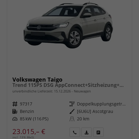
Volkswagen Taigo
Trend 115PS DSG AppConnect+Sitzheizung+PDC+Alu16+LED+DAB+FrontAssist
unverbindliche Lieferzeit:
15.12.2026
Neuwagen
Fahrzeugnr.
97317
Getriebe
Doppelkupplungsgetriebe (DSG)
Kraftstoff
Benzin
Außenfarbe
[6U6U] Ascotgrau
Leistung
85 kW (116 PS)
Kilometerstand
20 km
23.015,– €
incl. 19% MwSt.
Rückruf
PDF-
Fahrzeug