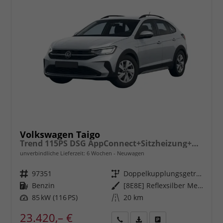
Volkswagen Taigo
Trend 115PS DSG AppConnect+Sitzheizung+PDC+Alu16+LED+DAB+FrontAssist
unverbindliche Lieferzeit:
6 Wochen
Neuwagen
Fahrzeugnr.
97351
Getriebe
Doppelkupplungsgetriebe (DSG)
Kraftstoff
Benzin
Außenfarbe
[8E8E] Reflexsilber Metallic
Leistung
85 kW (116 PS)
Kilometerstand
20 km
23.420,– €