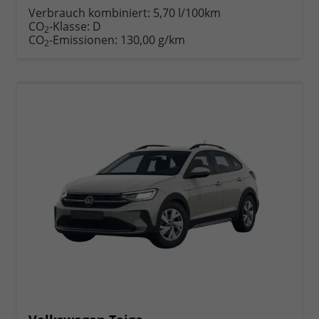
anfordern
Datei,
drucken,
Verbrauch kombiniert:
5,70 l/100km
Fahrzeugexposé
parken
CO
-Klasse:
D
2
drucken
oder
CO
-Emissionen:
130,00 g/km
2
vergleichen