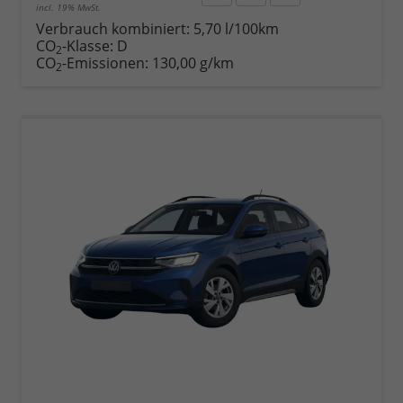
incl. 19% MwSt.
Rückruf
PDF-
Fahrzeug
anfordern
Datei,
drucken,
Verbrauch kombiniert:
5,70 l/100km
Fahrzeugexposé
parken
CO
-Klasse:
D
2
drucken
oder
CO
-Emissionen:
130,00 g/km
2
vergleichen