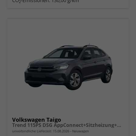
CO
-Emissionen:
130,00 g/km
2
vergleichen
Volkswagen Taigo
Trend 115PS DSG AppConnect+Sitzheizung+PDC+Alu16+LED+DAB+FrontAssist
unverbindliche Lieferzeit:
15.08.2026
Neuwagen