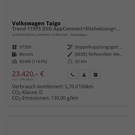
Volkswagen Taigo
Trend 115PS DSG AppConnect+Sitzheizung+PDC+Alu16+LED+DAB+FrontAssist
unverbindliche Lieferzeit:
6 Wochen
Neuwagen
Fahrzeugnr.
97350
Getriebe
Doppelkupplungsgetriebe (DSG)
Kraftstoff
Benzin
Außenfarbe
[8E8E] Reflexsilber Metallic
Leistung
85 kW (116 PS)
Kilometerstand
20 km
23.420,– €
incl. 19% MwSt.
Rückruf
PDF-
Fahrzeug
anfordern
Datei,
drucken,
Verbrauch kombiniert:
5,70 l/100km
Fahrzeugexposé
parken
CO
-Klasse:
D
2
drucken
oder
CO
-Emissionen:
130,00 g/km
2
vergleichen