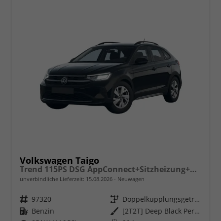
Volkswagen Taigo
Trend 115PS DSG AppConnect+Sitzheizung+PDC+Alu16+LED+DAB+FrontAssist
unverbindliche Lieferzeit:
15.08.2026
Neuwagen
Fahrzeugnr.
97320
Getriebe
Doppelkupplungsgetriebe (DSG)
Kraftstoff
Benzin
Außenfarbe
[2T2T] Deep Black Perleffekt