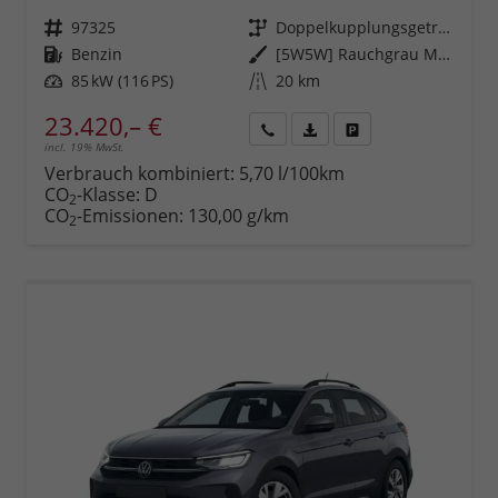
Fahrzeugnr.
97325
Getriebe
Doppelkupplungsgetriebe (DSG)
Kraftstoff
Benzin
Außenfarbe
[5W5W] Rauchgrau Metallic
Leistung
85 kW (116 PS)
Kilometerstand
20 km
23.420,– €
incl. 19% MwSt.
Rückruf
PDF-
Fahrzeug
anfordern
Datei,
drucken,
Verbrauch kombiniert:
5,70 l/100km
Fahrzeugexposé
parken
CO
-Klasse:
D
2
drucken
oder
CO
-Emissionen:
130,00 g/km
2
vergleichen