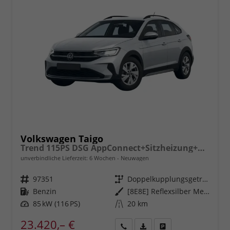
Volkswagen Taigo
Trend 115PS DSG AppConnect+Sitzheizung+PDC+Alu16+LED+DAB+FrontAssist
unverbindliche Lieferzeit:
6 Wochen
Neuwagen
Fahrzeugnr.
97351
Getriebe
Doppelkupplungsgetriebe (DSG)
Kraftstoff
Benzin
Außenfarbe
[8E8E] Reflexsilber Metallic
Leistung
85 kW (116 PS)
Kilometerstand
20 km
23.420,– €