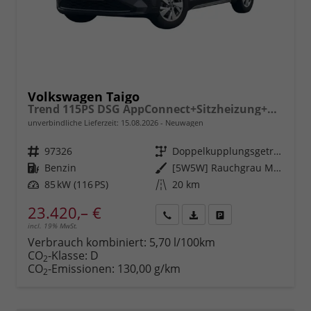
Volkswagen Taigo
Trend 115PS DSG AppConnect+Sitzheizung+PDC+Alu16+LED+DAB+FrontAssist
unverbindliche Lieferzeit:
15.08.2026
Neuwagen
Fahrzeugnr.
97326
Getriebe
Doppelkupplungsgetriebe (DSG)
Kraftstoff
Benzin
Außenfarbe
[5W5W] Rauchgrau Metallic
Leistung
85 kW (116 PS)
Kilometerstand
20 km
23.420,– €
incl. 19% MwSt.
Rückruf
PDF-
Fahrzeug
anfordern
Datei,
drucken,
Verbrauch kombiniert:
5,70 l/100km
Fahrzeugexposé
parken
CO
-Klasse:
D
2
drucken
oder
CO
-Emissionen:
130,00 g/km
2
vergleichen