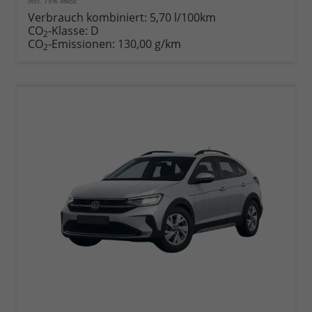
incl. 19% MwSt.
Rückruf
PDF-
Fahrzeug
anfordern
Datei,
drucken,
Verbrauch kombiniert:
5,70 l/100km
Fahrzeugexposé
parken
CO
-Klasse:
D
2
drucken
oder
CO
-Emissionen:
130,00 g/km
2
vergleichen