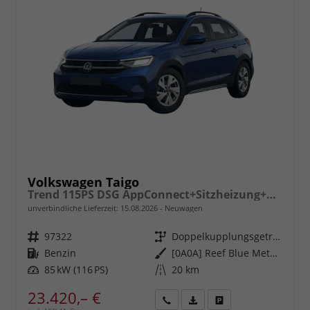
Volkswagen Taigo
Trend 115PS DSG AppConnect+Sitzheizung+PDC+Alu16+LED+DAB+FrontAssist
unverbindliche Lieferzeit:
15.08.2026
Neuwagen
Fahrzeugnr.
97322
Getriebe
Doppelkupplungsgetriebe (DSG)
Kraftstoff
Benzin
Außenfarbe
[0A0A] Reef Blue Metallic
Leistung
85 kW (116 PS)
Kilometerstand
20 km
23.420,– €