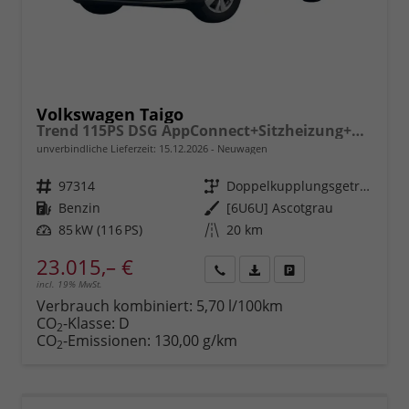
Volkswagen Taigo
Trend 115PS DSG AppConnect+Sitzheizung+PDC+Alu16+LED+DAB+FrontAssist
unverbindliche Lieferzeit:
15.12.2026
Neuwagen
Fahrzeugnr.
97314
Getriebe
Doppelkupplungsgetriebe (DSG)
Kraftstoff
Benzin
Außenfarbe
[6U6U] Ascotgrau
Leistung
85 kW (116 PS)
Kilometerstand
20 km
23.015,– €
incl. 19% MwSt.
Rückruf
PDF-
Fahrzeug
anfordern
Datei,
drucken,
Verbrauch kombiniert:
5,70 l/100km
Fahrzeugexposé
parken
CO
-Klasse:
D
2
drucken
oder
CO
-Emissionen:
130,00 g/km
2
vergleichen