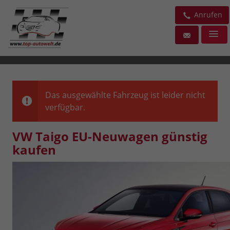
Anrufen
Das ausgewählte Fahrzeug ist leider nicht
verfügbar.
VW Taigo EU-Neuwagen günstig
kaufen