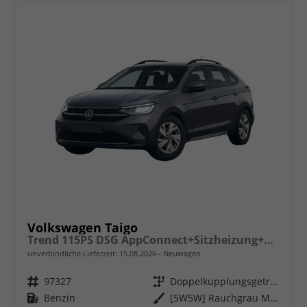
Volkswagen Taigo
Trend 115PS DSG AppConnect+Sitzheizung+PDC+Alu16+LED+DAB+FrontAssist
unverbindliche Lieferzeit:
15.08.2026
Neuwagen
Fahrzeugnr.
97327
Getriebe
Doppelkupplungsgetriebe (DSG)
Kraftstoff
Benzin
Außenfarbe
[5W5W] Rauchgrau Metallic