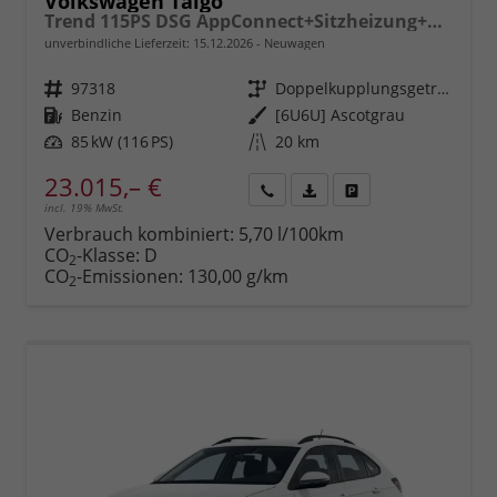
Volkswagen Taigo
Trend 115PS DSG AppConnect+Sitzheizung+PDC+Alu16+LED+DAB+FrontAssist
unverbindliche Lieferzeit:
15.12.2026
Neuwagen
Fahrzeugnr.
97318
Getriebe
Doppelkupplungsgetriebe (DSG)
Kraftstoff
Benzin
Außenfarbe
[6U6U] Ascotgrau
Leistung
85 kW (116 PS)
Kilometerstand
20 km
23.015,– €
incl. 19% MwSt.
Rückruf
PDF-
Fahrzeug
anfordern
Datei,
drucken,
Verbrauch kombiniert:
5,70 l/100km
Fahrzeugexposé
parken
CO
-Klasse:
D
2
drucken
oder
CO
-Emissionen:
130,00 g/km
2
vergleichen