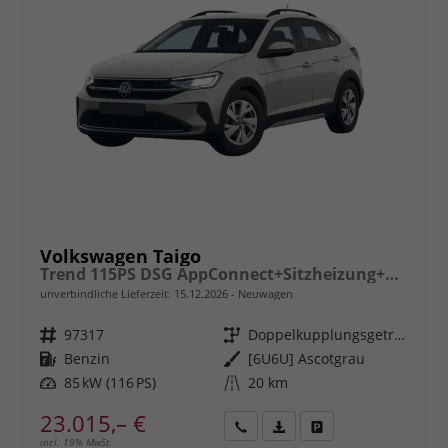
Volkswagen Taigo
Trend 115PS DSG AppConnect+Sitzheizung+PDC+Alu16+LED+DAB+FrontAssist
unverbindliche Lieferzeit:
15.12.2026
Neuwagen
Fahrzeugnr.
97317
Getriebe
Doppelkupplungsgetriebe (DSG)
Kraftstoff
Benzin
Außenfarbe
[6U6U] Ascotgrau
Leistung
85 kW (116 PS)
Kilometerstand
20 km
23.015,– €
incl. 19% MwSt.
Rückruf
PDF-
Fahrzeug