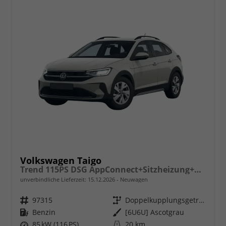
Volkswagen Taigo
Trend 115PS DSG AppConnect+Sitzheizung+PDC+Alu16+LED+DAB+FrontAssist
unverbindliche Lieferzeit:
15.12.2026
Neuwagen
Fahrzeugnr.
97315
Getriebe
Doppelkupplungsgetriebe (DSG)
Kraftstoff
Benzin
Außenfarbe
[6U6U] Ascotgrau
Leistung
85 kW (116 PS)
Kilometerstand
20 km