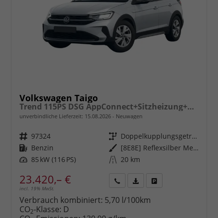
Volkswagen Taigo
Trend 115PS DSG AppConnect+Sitzheizung+PDC+Alu16+LED+DAB+FrontAssist
unverbindliche Lieferzeit:
15.08.2026
Neuwagen
Fahrzeugnr.
97324
Getriebe
Doppelkupplungsgetriebe (DSG)
Kraftstoff
Benzin
Außenfarbe
[8E8E] Reflexsilber Metallic
Leistung
85 kW (116 PS)
Kilometerstand
20 km
23.420,– €
incl. 19% MwSt.
Rückruf
PDF-
Fahrzeug
anfordern
Datei,
drucken,
Verbrauch kombiniert:
5,70 l/100km
Fahrzeugexposé
parken
CO
-Klasse:
D
2
drucken
oder