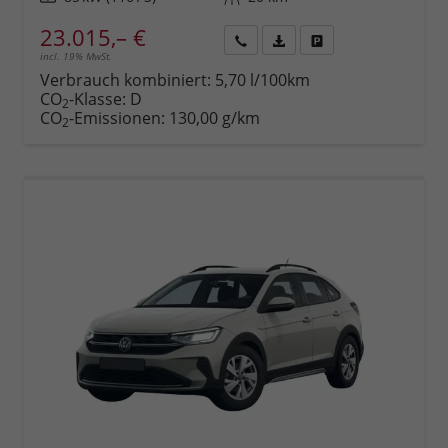
23.015,– €
incl. 19% MwSt.
Rückruf
PDF-
Fahrzeug
anfordern
Datei,
drucken,
Verbrauch kombiniert:
5,70 l/100km
Fahrzeugexposé
parken
CO
-Klasse:
D
2
drucken
oder
CO
-Emissionen:
130,00 g/km
2
vergleichen