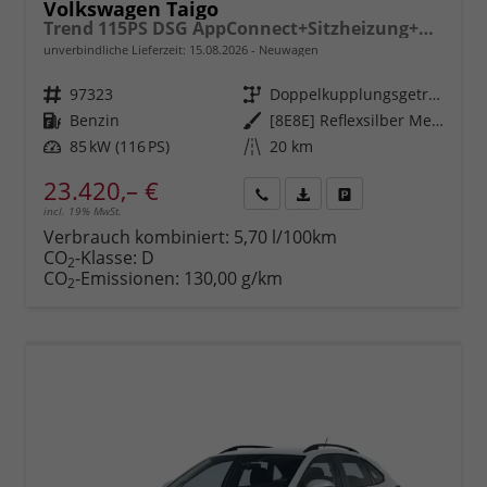
Volkswagen Taigo
Trend 115PS DSG AppConnect+Sitzheizung+PDC+Alu16+LED+DAB+FrontAssist
unverbindliche Lieferzeit:
15.08.2026
Neuwagen
Fahrzeugnr.
97323
Getriebe
Doppelkupplungsgetriebe (DSG)
Kraftstoff
Benzin
Außenfarbe
[8E8E] Reflexsilber Metallic
Leistung
85 kW (116 PS)
Kilometerstand
20 km
23.420,– €
incl. 19% MwSt.
Rückruf
PDF-
Fahrzeug
anfordern
Datei,
drucken,
Verbrauch kombiniert:
5,70 l/100km
Fahrzeugexposé
parken
CO
-Klasse:
D
2
drucken
oder
CO
-Emissionen:
130,00 g/km
2
vergleichen