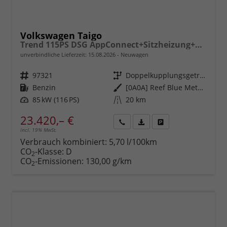
Volkswagen Taigo
Trend 115PS DSG AppConnect+Sitzheizung+PDC+Alu16+LED+DAB+FrontAssist
unverbindliche Lieferzeit:
15.08.2026
Neuwagen
Fahrzeugnr.
97321
Getriebe
Doppelkupplungsgetriebe (DSG)
Kraftstoff
Benzin
Außenfarbe
[0A0A] Reef Blue Metallic
Leistung
85 kW (116 PS)
Kilometerstand
20 km
23.420,– €
incl. 19% MwSt.
Rückruf
PDF-
Fahrzeug
anfordern
Datei,
drucken,
Verbrauch kombiniert:
5,70 l/100km
Fahrzeugexposé
parken
CO
-Klasse:
D
2
drucken
oder
CO
-Emissionen:
130,00 g/km
2
vergleichen