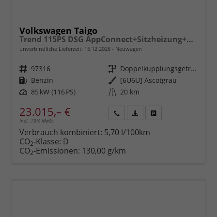
Volkswagen Taigo
Trend 115PS DSG AppConnect+Sitzheizung+PDC+Alu16+LED+DAB+FrontAssist
unverbindliche Lieferzeit:
15.12.2026
Neuwagen
Fahrzeugnr.
97316
Getriebe
Doppelkupplungsgetriebe (DSG)
Kraftstoff
Benzin
Außenfarbe
[6U6U] Ascotgrau
Leistung
85 kW (116 PS)
Kilometerstand
20 km
23.015,– €
incl. 19% MwSt.
Rückruf
PDF-
Fahrzeug
anfordern
Datei,
drucken,
Verbrauch kombiniert:
5,70 l/100km
Fahrzeugexposé
parken
CO
-Klasse:
D
2
drucken
oder
CO
-Emissionen:
130,00 g/km
2
vergleichen