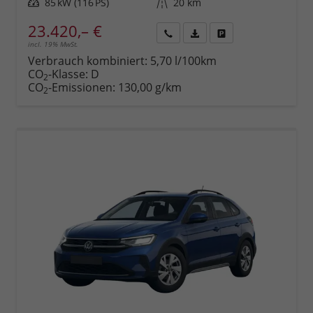
Leistung
85 kW (116 PS)
Kilometerstand
20 km
23.420,– €
incl. 19% MwSt.
Rückruf
PDF-
Fahrzeug
anfordern
Datei,
drucken,
Verbrauch kombiniert:
5,70 l/100km
Fahrzeugexposé
parken
CO
-Klasse:
D
2
drucken
oder
CO
-Emissionen:
130,00 g/km
2
vergleichen