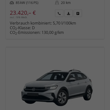
Leistung
85 kW (116 PS)
Kilometerstand
20 km
23.420,– €
incl. 19% MwSt.
Rückruf
PDF-
Fahrzeug
anfordern
Datei,
drucken,
Verbrauch kombiniert:
5,70 l/100km
Fahrzeugexposé
parken
CO
-Klasse:
D
2
drucken
oder
CO
-Emissionen:
130,00 g/km
2
vergleichen