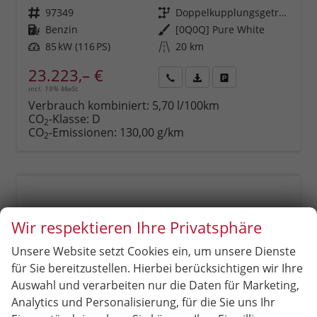
Fahrzeugnr.
97349
Getriebe
Doppelkupplungsgetriebe (DSG)
Kraftstoff
Benzin
Außenfarbe
[0Q0Q] Pure White
Leistung
85 kW (116 PS)
Kilometerstand
20 km
23.223,– €
incl. 19% MwSt.
Rückruf
PDF-
Fahrzeug
anfordern
Datei,
drucken,
Verbrauch kombiniert:
5,70 l/100km
Fahrzeugexposé
parken
CO
-Klasse:
D
2
drucken
oder
CO
-Emissionen:
130,00 g/km
2
vergleichen
Wir respektieren Ihre Privatsphäre
Unsere Website setzt Cookies ein, um unsere Dienste
für Sie bereitzustellen. Hierbei berücksichtigen wir Ihre
Auswahl und verarbeiten nur die Daten für Marketing,
Analytics und Personalisierung, für die Sie uns Ihr