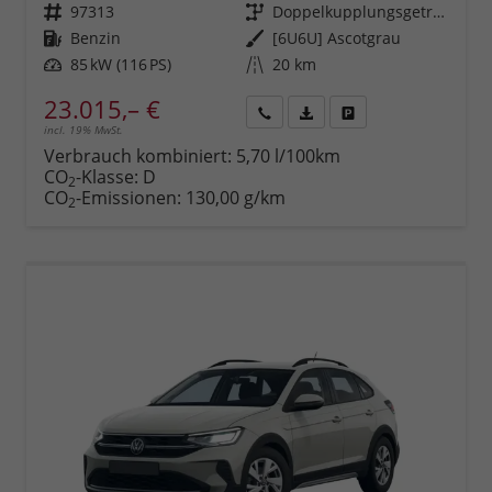
Fahrzeugnr.
97313
Getriebe
Doppelkupplungsgetriebe (DSG)
Kraftstoff
Benzin
Außenfarbe
[6U6U] Ascotgrau
Leistung
85 kW (116 PS)
Kilometerstand
20 km
23.015,– €
incl. 19% MwSt.
Rückruf
PDF-
Fahrzeug
anfordern
Datei,
drucken,
Verbrauch kombiniert:
5,70 l/100km
Fahrzeugexposé
parken
CO
-Klasse:
D
2
drucken
oder
CO
-Emissionen:
130,00 g/km
2
vergleichen