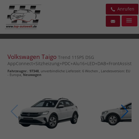
Anrufen
Volkswagen Taigo
Trend 115PS DSG
AppConnect+Sitzheizung+PDC+Alu16+LED+DAB+FrontAssist
Fahrzeugnr.
:
97348
, unverbindliche Lieferzeit:
6 Wochen
, Landesversion: EU
- Europa,
Neuwagen