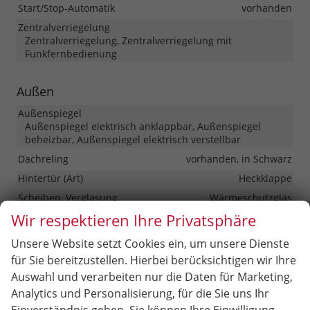
Start/Stop-Automatik
vorhanden
Zentralverriegelung
Zentralverriegelung, Zentralverriegelung mit
Funkfernbedienung
Außen
Außenspiegel
Außenspiegel elektrisch anklappbar, Außenspiegel
beheizbar, Außenspiegel elektrisch verstellbar
Dachreling
vorhanden, in Schwarz
Hintertür (Art)
Heckklappe
Scheiben, Verglasung
Wärmeschutzglas
Wir respektieren Ihre Privatsphäre
Räder & Technik
Unsere Website setzt Cookies ein, um unsere Dienste
Antriebsachse
Frontantrieb
für Sie bereitzustellen. Hierbei berücksichtigen wir Ihre
Auswahl und verarbeiten nur die Daten für Marketing,
Fahrwerk- und Regelungssysteme
Antiblockiersystem (ABS), Antischlupfregelung (ASR),
Analytics und Personalisierung, für die Sie uns Ihr
Elektronisches Stabilitäts-Programm (ESP),
Einverständnis geben. Sie können Ihre Einwilligung