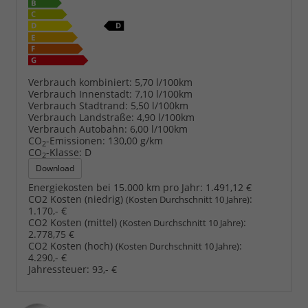
Verbrauch kombiniert:
5,70 l/100km
Verbrauch Innenstadt:
7,10 l/100km
Verbrauch Stadtrand:
5,50 l/100km
Verbrauch Landstraße:
4,90 l/100km
Verbrauch Autobahn:
6,00 l/100km
CO
-Emissionen:
130,00 g/km
2
CO
-Klasse:
D
2
Download
Energiekosten bei 15.000 km pro Jahr:
1.491,12 €
CO2 Kosten (niedrig)
:
(Kosten Durchschnitt 10 Jahre)
1.170,- €
CO2 Kosten (mittel)
:
(Kosten Durchschnitt 10 Jahre)
2.778,75 €
CO2 Kosten (hoch)
:
(Kosten Durchschnitt 10 Jahre)
4.290,- €
Jahressteuer:
93,- €