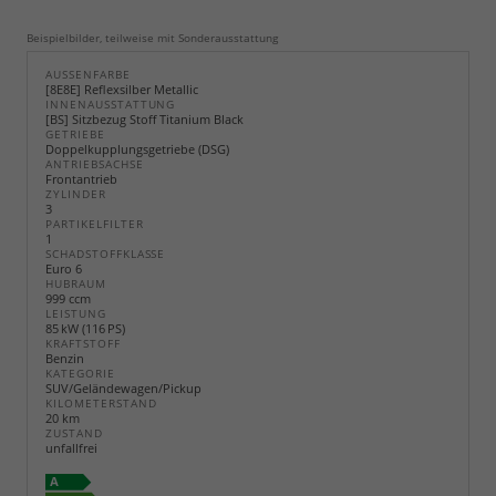
Beispielbilder, teilweise mit Sonderausstattung
AUSSENFARBE
[8E8E] Reflexsilber Metallic
INNENAUSSTATTUNG
[BS] Sitzbezug Stoff Titanium Black
GETRIEBE
Doppelkupplungsgetriebe (DSG)
ANTRIEBSACHSE
Frontantrieb
ZYLINDER
3
PARTIKELFILTER
1
SCHADSTOFFKLASSE
Euro 6
HUBRAUM
999 ccm
LEISTUNG
85 kW (116 PS)
KRAFTSTOFF
Benzin
KATEGORIE
SUV/Geländewagen/Pickup
KILOMETERSTAND
20 km
ZUSTAND
unfallfrei