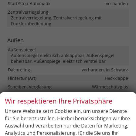
Start/Stop-Automatik
vorhanden
Zentralverriegelung
Zentralverriegelung, Zentralverriegelung mit
Funkfernbedienung
Außen
Außenspiegel
Außenspiegel elektrisch anklappbar, Außenspiegel
beheizbar, Außenspiegel elektrisch verstellbar
Dachreling
vorhanden, in Schwarz
Hintertür (Art)
Heckklappe
Scheiben, Verglasung
Wärmeschutzglas
Wir respektieren Ihre Privatsphäre
Räder & Technik
Unsere Website setzt Cookies ein, um unsere Dienste
Antriebsachse
Frontantrieb
für Sie bereitzustellen. Hierbei berücksichtigen wir Ihre
Fahrwerk- und Regelungssysteme
Auswahl und verarbeiten nur die Daten für Marketing,
Antiblockiersystem (ABS), Antischlupfregelung (ASR),
Analytics und Personalisierung, für die Sie uns Ihr
Elektronisches Stabilitäts-Programm (ESP),