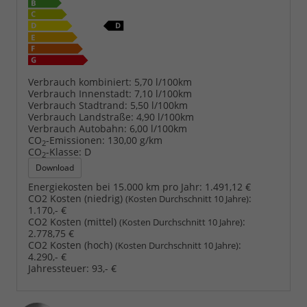
Verbrauch kombiniert:
5,70 l/100km
Verbrauch Innenstadt:
7,10 l/100km
Verbrauch Stadtrand:
5,50 l/100km
Verbrauch Landstraße:
4,90 l/100km
Verbrauch Autobahn:
6,00 l/100km
CO
-Emissionen:
130,00 g/km
2
CO
-Klasse:
D
2
Download
Energiekosten bei 15.000 km pro Jahr:
1.491,12 €
CO2 Kosten (niedrig)
:
(Kosten Durchschnitt 10 Jahre)
1.170,- €
CO2 Kosten (mittel)
:
(Kosten Durchschnitt 10 Jahre)
2.778,75 €
CO2 Kosten (hoch)
:
(Kosten Durchschnitt 10 Jahre)
4.290,- €
Jahressteuer:
93,- €