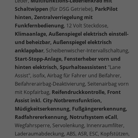
Leder,
Multifunktions-Lederlenkrad mit
Schaltwippen
(für DSG Getriebe),
ParkPilot
hinten, Zentralverriegelung mit
Funkfernbedienung
, 12 Volt Steckdose,
Klimaanlage, Außenspiegel elektrisch einstell-
und beheizbar, Außenspiegel elektrisch
anklappbar
, Scheibenwischer-Intervallschaltung,
Start-Stopp-Anlage, Fensterheber vorn und
hinten elektrisch, Spurhalteassistent
"Lane
Assist", isofix, Airbag für Fahrer und Beifahrer,
Beifahrerairbag-Deaktivierung, Seitenairbag vorn
mit Kopfairbag,
Reifendruckkontrolle, Front
Assist inkl. City-Notbremsfunktion,
Müdigkeitserkennung, Fußgängererkennung,
Radfahrererkennung, Notrufsystem eCall
,
Wegfahrsperre, Servolenkung, Innenraumfilter,
Laderaumabdeckung, ABS, ASR, ESC, Kopfstützen,