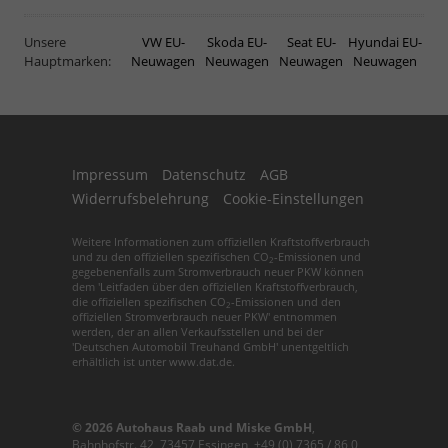
Unsere
VW EU-
Skoda EU-
Seat EU-
Hyundai EU-
Hauptmarken:
Neuwagen
Neuwagen
Neuwagen
Neuwagen
Impressum
Datenschutz
AGB
Widerrufsbelehrung
Cookie-Einstellungen
Weitere Informationen zum offiziellen Kraftstoffverbrauch
und zu den offiziellen spezifischen CO
-Emissionen und
2
gegebenenfalls zum Stromverbrauch neuer PKW können
dem 'Leitfaden über den offiziellen Kraftstoffverbrauch,
die offiziellen spezifischen CO
-Emissionen und den
2
offiziellen Stromverbrauch neuer PKW' entnommen
werden, der an allen Verkaufsstellen und bei der
'Deutschen Automobil Treuhand GmbH' unentgeltlich
erhältlich ist unter www.dat.de.
© 2026
Autohaus Raab und Miske GmbH
,
Bahnhofstr. 42
,
73457
Essingen,
+49 (0) 7365 / 86 0