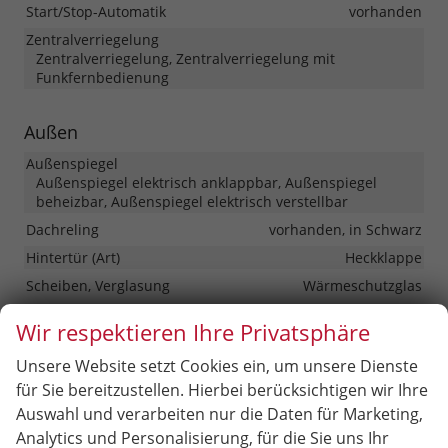
Start/Stop-Automatik
vorhanden
Zentralverriegelung
Zentralverriegelung, Zentralverriegelung mit
Funkfernbedienung
Außen
Außenspiegel
Außenspiegel elektrisch anklappbar, Außenspiegel
beheizbar, Außenspiegel elektrisch verstellbar
Dachreling
vorhanden, in Schwarz
Hintertür (Art)
Heckklappe
Scheiben, Verglasung
Wärmeschutzglas
Wir respektieren Ihre Privatsphäre
Räder & Technik
Unsere Website setzt Cookies ein, um unsere Dienste
Antriebsachse
Frontantrieb
für Sie bereitzustellen. Hierbei berücksichtigen wir Ihre
Fahrwerk- und Regelungssysteme
Auswahl und verarbeiten nur die Daten für Marketing,
Antiblockiersystem (ABS), Antischlupfregelung (ASR),
Analytics und Personalisierung, für die Sie uns Ihr
Elektronisches Stabilitäts-Programm (ESP),