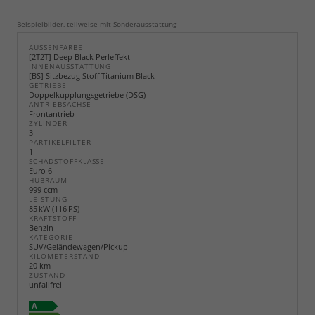
Beispielbilder, teilweise mit Sonderausstattung
AUSSENFARBE
[2T2T] Deep Black Perleffekt
INNENAUSSTATTUNG
[BS] Sitzbezug Stoff Titanium Black
GETRIEBE
Doppelkupplungsgetriebe (DSG)
ANTRIEBSACHSE
Frontantrieb
ZYLINDER
3
PARTIKELFILTER
1
SCHADSTOFFKLASSE
Euro 6
HUBRAUM
999 ccm
LEISTUNG
85 kW (116 PS)
KRAFTSTOFF
Benzin
KATEGORIE
SUV/Geländewagen/Pickup
KILOMETERSTAND
20 km
ZUSTAND
unfallfrei