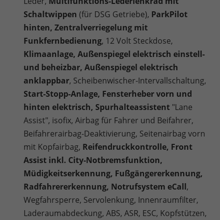
Leder,
Multifunktions-Lederlenkrad mit
Schaltwippen
(für DSG Getriebe),
ParkPilot
hinten, Zentralverriegelung mit
Funkfernbedienung
, 12 Volt Steckdose,
Klimaanlage, Außenspiegel elektrisch einstell-
und beheizbar, Außenspiegel elektrisch
anklappbar
, Scheibenwischer-Intervallschaltung,
Start-Stopp-Anlage, Fensterheber vorn und
hinten elektrisch, Spurhalteassistent
"Lane
Assist", isofix, Airbag für Fahrer und Beifahrer,
Beifahrerairbag-Deaktivierung, Seitenairbag vorn
mit Kopfairbag,
Reifendruckkontrolle, Front
Assist inkl. City-Notbremsfunktion,
Müdigkeitserkennung, Fußgängererkennung,
Radfahrererkennung, Notrufsystem eCall
,
Wegfahrsperre, Servolenkung, Innenraumfilter,
Laderaumabdeckung, ABS, ASR, ESC, Kopfstützen,