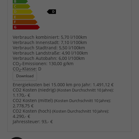
Verbrauch kombiniert:
5,70 l/100km
Verbrauch Innenstadt:
7,10 l/100km
Verbrauch Stadtrand:
5,50 l/100km
Verbrauch Landstraße:
4,90 l/100km
Verbrauch Autobahn:
6,00 l/100km
CO
-Emissionen:
130,00 g/km
2
CO
-Klasse:
D
2
Download
Energiekosten bei 15.000 km pro Jahr:
1.491,12 €
CO2 Kosten (niedrig)
:
(Kosten Durchschnitt 10 Jahre)
1.170,- €
CO2 Kosten (mittel)
:
(Kosten Durchschnitt 10 Jahre)
2.778,75 €
CO2 Kosten (hoch)
:
(Kosten Durchschnitt 10 Jahre)
4.290,- €
Jahressteuer:
93,- €