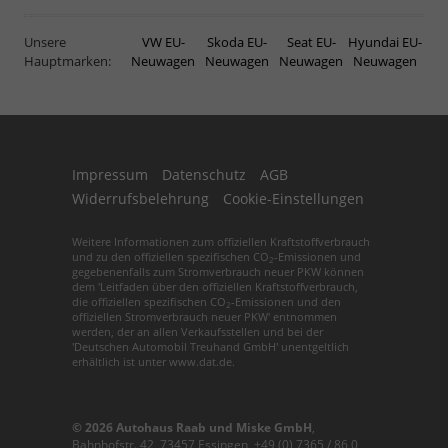
Unsere
VW EU-
Skoda EU-
Seat EU-
Hyundai EU-
Hauptmarken:
Neuwagen
Neuwagen
Neuwagen
Neuwagen
Impressum
Datenschutz
AGB
Widerrufsbelehrung
Cookie-Einstellungen
Weitere Informationen zum offiziellen Kraftstoffverbrauch
und zu den offiziellen spezifischen CO
-Emissionen und
2
gegebenenfalls zum Stromverbrauch neuer PKW können
dem 'Leitfaden über den offiziellen Kraftstoffverbrauch,
die offiziellen spezifischen CO
-Emissionen und den
2
offiziellen Stromverbrauch neuer PKW' entnommen
werden, der an allen Verkaufsstellen und bei der
'Deutschen Automobil Treuhand GmbH' unentgeltlich
erhältlich ist unter www.dat.de.
© 2026
Autohaus Raab und Miske GmbH
,
Bahnhofstr. 42
,
73457
Essingen,
+49 (0) 7365 / 86 0