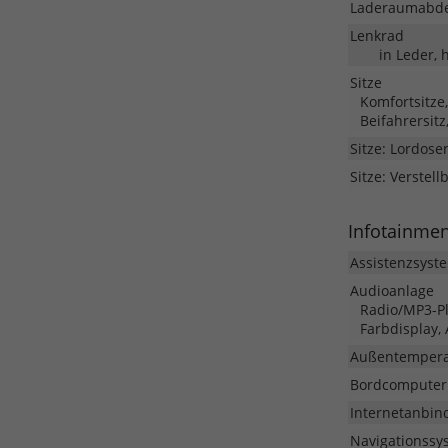
Laderaumabd
Lenkrad
in Leder, 
Sitze
Komfortsitze,
Beifahrersit
Sitze: Lordose
Sitze: Verstell
Infotainme
Assistenzsyst
Audioanlage
Radio/MP3-Pla
Farbdisplay,
Außentempera
Bordcomputer
Internetanbin
Navigationssy