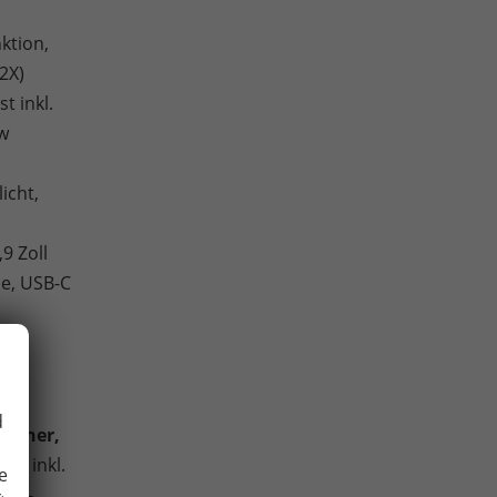
ktion,
2X)
t inkl.
ew
icht,
,9 Zoll
e, USB-C
d
recher,
ge inkl.
e
rer-