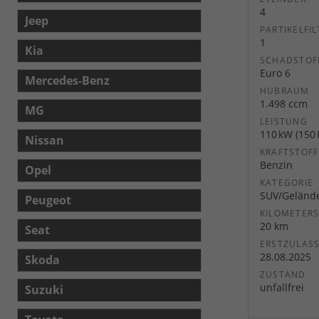
4
Jeep
PARTIKELFIL
1
Kia
SCHADSTOF
Euro 6
Mercedes-Benz
HUBRAUM
1.498 ccm
MG
LEISTUNG
110 kW (150 
Nissan
KRAFTSTOFF
Benzin
Opel
KATEGORIE
SUV/Geländ
Peugeot
KILOMETER
20 km
Seat
ERSTZULAS
28.08.2025
Skoda
ZUSTAND
unfallfrei
Suzuki