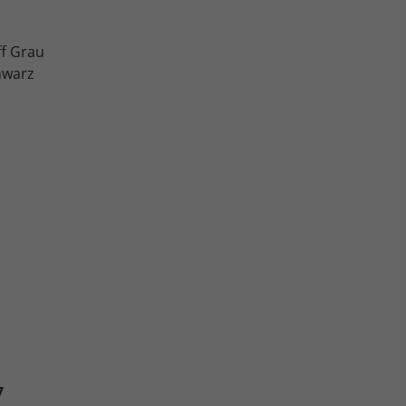
ff Grau
hwarz
7