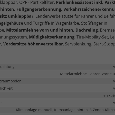
klappbar, OPF - Partikelfilter,
Parklenkassistent inkl. Park
 hinten, Fußgängererkennung, Verkehrszeichenerkennu
rsitz umklappbar
, Lendenwirbelstütze für Fahrer und Beifah
gelgehäuse und Türgriffe in Wagenfarbe, Stoßfänger in
be,
Mittelarmlehne vorn und hinten, Dachreling
, Bremse
nnungssystem,
Müdigkeitserkennung
, Tire-Mobility-Set, L
r, V
ordersitze höhenverstellbar
, Servolenkung, Start-Stop
euchtung
Mittelarmlehne, Fahrer, Vorne 
deraumboden
ichkeit
elektr
er
Klimaanlage manuell, Klimaanlage hinten, 3-Zonen-Klim