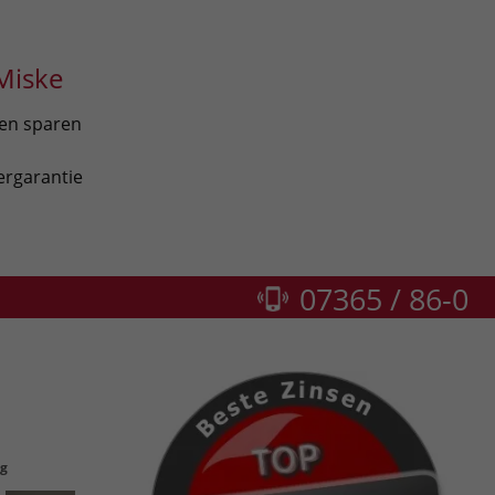
Miske
len sparen
ergarantie
07365 / 86-0
ng