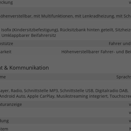
eckung
höhenverstellbar, mit Multifunktionen, mit Lenkradheizung, mit Sc
 Isofix (Kindersitzbefestigung), Rücksitzbank hinten geteilt, Sitzheiz
z, Umklappbarer Beifahrersitz
nstütze
Fahrer und
barkeit
Höhenverstellbarer Fahrer- und Bei
nt & Kommunikation
eme
Sprach
yer, Radio, Schnittstelle MP3, Schnittstelle USB, Digitalradio DAB,
 Android Auto, Apple CarPlay, Musikstreaming integriert, Touchscre
turanzeige
dung
stem