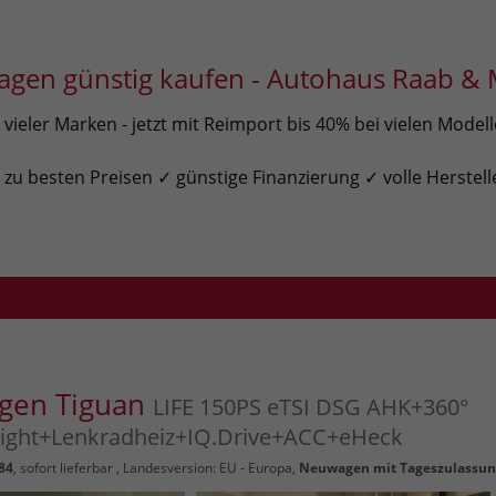
gen günstig kaufen - Autohaus Raab & 
ieler Marken - jetzt mit Reimport bis 40% bei vielen Model
u besten Preisen ✓ günstige Finanzierung ✓ volle Herstell
gen Tiguan
LIFE 150PS eTSI DSG AHK+360°
Light+Lenkradheiz+IQ.Drive+ACC+eHeck
84
,
sofort lieferbar
, Landesversion: EU - Europa,
Neuwagen mit Tageszulassu