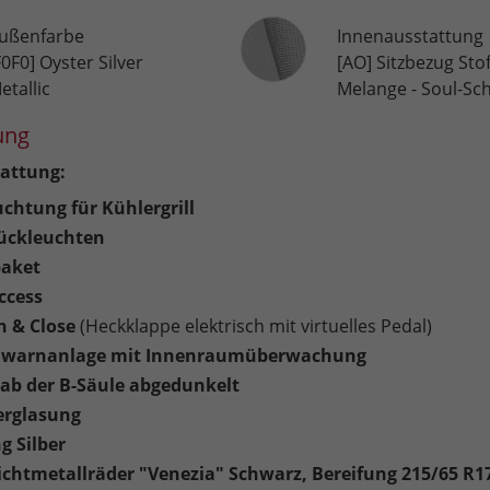
Innenausstattung
ußenfarbe
Innenausstattung
F0F0] Oyster Silver
[AO] Sitzbezug Sto
etallic
Melange - Soul-Sc
ung
attung:
chtung für Kühlergrill
ückleuchten
aket
ccess
n & Close
(Heckklappe elektrisch mit virtuelles Pedal)
lwarnanlage mit Innenraumüberwachung
ab der B-Säule abgedunkelt
erglasung
g Silber
eichtmetallräder "Venezia" Schwarz, Bereifung 215/65 R1