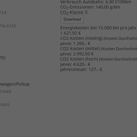
Verbrauch Autobahn:
6,30 l/100km
CO
-Emissionen:
140,00 g/km
2
CO
-Klasse:
E
TER
2
Download
FKLASSE
Energiekosten bei 15.000 km pro Jahr
1.621,92 €
CO2 Kosten (niedrig)
(Kosten Durchschn
:
1.260,- €
Jahre)
CO2 Kosten (mittel)
(Kosten Durchschni
:
2.992,50 €
Jahre)
PS)
CO2 Kosten (hoch)
(Kosten Durchschnit
:
4.620,- €
Jahre)
Jahressteuer:
127,- €
ewagen/Pickup
STAND
SUNG