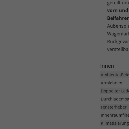
geteilt um
vorn und
Beifahre
Außenspie
Wagenfar
Rückgewi
verstellba
Innen
Ambiente-Bel
Armlehnen
Doppelter La
Durchlademögl
Fensterheber
Innenraumfilt
Klimatisierung