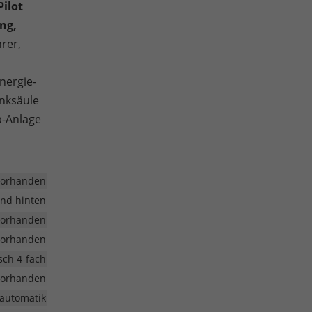
Pilot
ng,
rer,
nergie-
enksäule
p-Anlage
vorhanden
und hinten
vorhanden
vorhanden
isch 4-fach
vorhanden
aautomatik