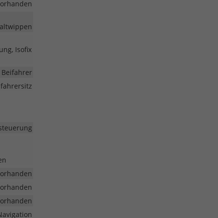
vorhanden
haltwippen
ung, Isofix
 Beifahrer
fahrersitz
steuerung
en
vorhanden
vorhanden
vorhanden
Navigation