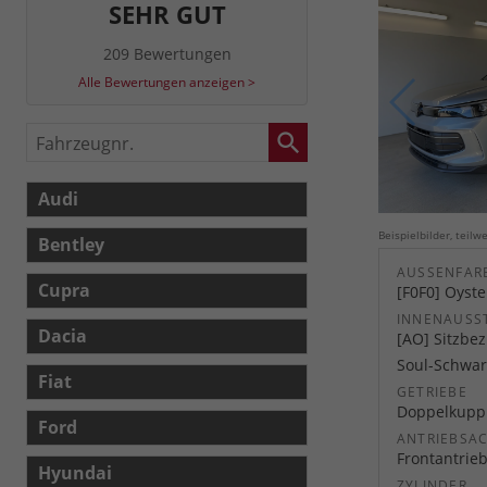
SEHR GUT
209 Bewertungen
Alle Bewertungen anzeigen >
Fahrzeugnr.
Audi
Beispielbilder, teil
Bentley
AUSSENFARB
Cupra
[F0F0] Oyste
INNENAUSS
Dacia
[AO] Sitzbez
Soul-Schwar
Fiat
GETRIEBE
Doppelkuppl
Ford
ANTRIEBSA
Frontantrie
Hyundai
ZYLINDER