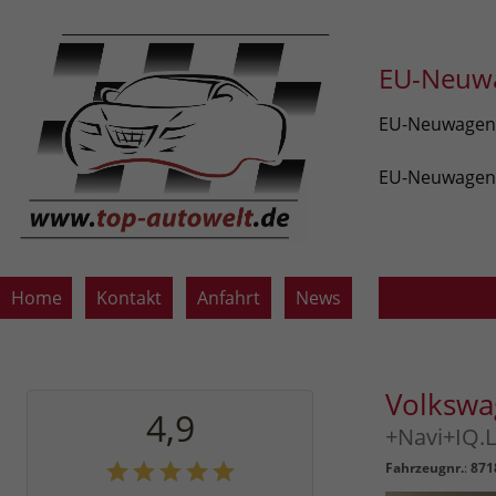
EU-Neuwa
EU-Neuwagen v
EU-Neuwagen z
Home
Kontakt
Anfahrt
News
Volkswa
4,9
+Navi+IQ.
Fahrzeugnr.
:
871