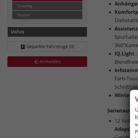
Anhängevo
Touareg
Komfortp
Touran
Diebstahl
Assistenz
Volvo
Spurhalte
360°Kame
Geparkte Fahrzeuge (
0
)
IQ.Light 
Anmelden
Blendfreie
Infotain
Farb-Touc
Schnittste
Winterpa
U
Serienausst
b
12 Volt S
v
Adaptive
P
Geschwind