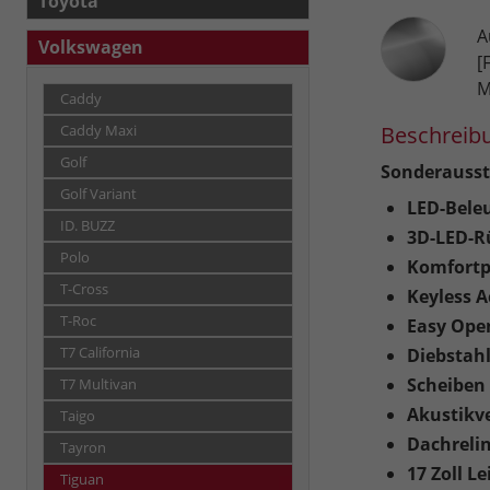
Toyota
A
Volkswagen
[
M
Caddy
Beschreib
Caddy Maxi
Golf
Sonderausst
Golf Variant
LED-Beleu
ID. BUZZ
3D-LED-R
Polo
Komfortp
T-Cross
Keyless A
T-Roc
Easy Ope
T7 California
Diebstah
Scheiben 
T7 Multivan
Akustikv
Taigo
Dachrelin
Tayron
17 Zoll L
Tiguan