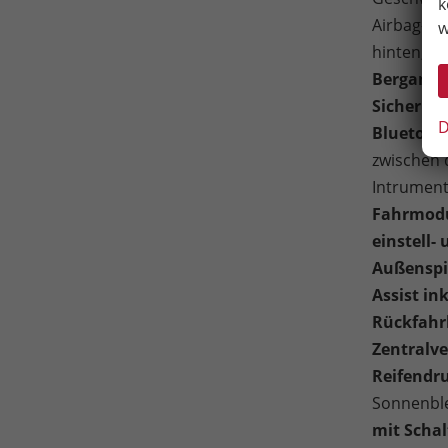
k
Airbag-De
w
hinten, W
Berganfah
Sicherhe
D
Bluetoot
zwischen 
Intrument
Fahrmodu
einstell-
Außenspie
Assist in
Rückfahr
Zentralv
Reifendr
Sonnenble
mit Scha