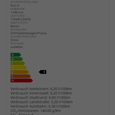
SCHADSTOFFKLASSE
Euro 6
HUBRAUM
1.498 ccm
LEISTUNG
110 kW (150 PS)
KRAFTSTOFF
Benzin
KATEGORIE
SUV/Geländewagen/Pickup
KILOMETERSTAND
20 km
ZUSTAND
unfallfrei
Verbrauch kombiniert:
6,20 l/100km
Verbrauch Innenstadt:
8,20 l/100km
Verbrauch Stadtrand:
6,00 l/100km
Verbrauch Landstraße:
5,20 l/100km
Verbrauch Autobahn:
6,30 l/100km
CO
-Emissionen:
140,00 g/km
2
CO
-Klasse:
E