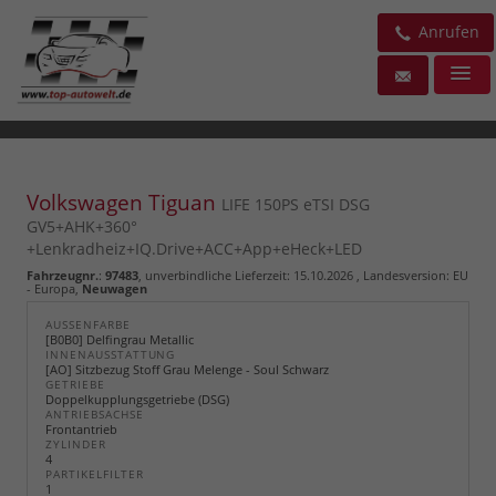
Anrufen
Volkswagen Tiguan
LIFE 150PS eTSI DSG
GV5+AHK+360°
+Lenkradheiz+IQ.Drive+ACC+App+eHeck+LED
Fahrzeugnr.
:
97483
, unverbindliche Lieferzeit:
15.10.2026
, Landesversion: EU
- Europa,
Neuwagen
AUSSENFARBE
[B0B0] Delfingrau Metallic
INNENAUSSTATTUNG
[AO] Sitzbezug Stoff Grau Melenge - Soul Schwarz
GETRIEBE
Doppelkupplungsgetriebe (DSG)
ANTRIEBSACHSE
Frontantrieb
ZYLINDER
4
PARTIKELFILTER
1