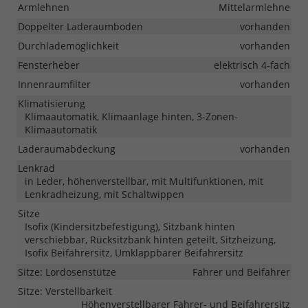
Armlehnen
Mittelarmlehne
Doppelter Laderaumboden
vorhanden
Durchlademöglichkeit
vorhanden
Fensterheber
elektrisch 4-fach
Innenraumfilter
vorhanden
Klimatisierung
Klimaautomatik, Klimaanlage hinten, 3-Zonen-
Klimaautomatik
Laderaumabdeckung
vorhanden
Lenkrad
in Leder, höhenverstellbar, mit Multifunktionen, mit
Lenkradheizung, mit Schaltwippen
Sitze
Isofix (Kindersitzbefestigung), Sitzbank hinten
verschiebbar, Rücksitzbank hinten geteilt, Sitzheizung,
Isofix Beifahrersitz, Umklappbarer Beifahrersitz
Sitze: Lordosenstütze
Fahrer und Beifahrer
Sitze: Verstellbarkeit
Höhenverstellbarer Fahrer- und Beifahrersitz