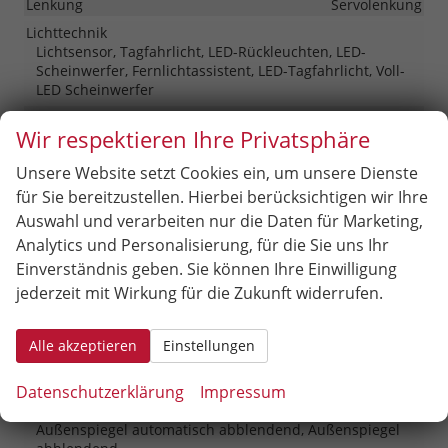
Lenkung
Servolenkung
Lichttechnik
Lichtsensor, Tagfahrlicht, LED-Rückleuchten, LED-
Scheinwerfer, Fernlichtassistent, LED-Tagfahrlicht, Voll-
LED Scheinwerfer
Pannenhilfe
Pannenkit
Wir respektieren Ihre Privatsphäre
Start/Stop-Automatik
vorhanden
Unsere Website setzt Cookies ein, um unsere Dienste
Waschwasserstandsanzeige
vorhanden
für Sie bereitzustellen. Hierbei berücksichtigen wir Ihre
Zentralverriegelung
Auswahl und verarbeiten nur die Daten für Marketing,
Zentralverriegelung, Zentralverriegelung mit
Funkfernbedienung, Schlüssellose Zentralverriegelung
Analytics und Personalisierung, für die Sie uns Ihr
(Keyless Go)
Einverständnis geben. Sie können Ihre Einwilligung
jederzeit mit Wirkung für die Zukunft widerrufen.
Außen
Anhängerkupplung
Schwenkbar
Alle akzeptieren
Einstellungen
Außenspiegel
Datenschutzerklärung
Impressum
Außenspiegel elektrisch anklappbar, Außenspiegel
beheizbar, Außenspiegel elektrisch verstellbar,
Außenspiegel automatisch abblendend, Außenspiegel