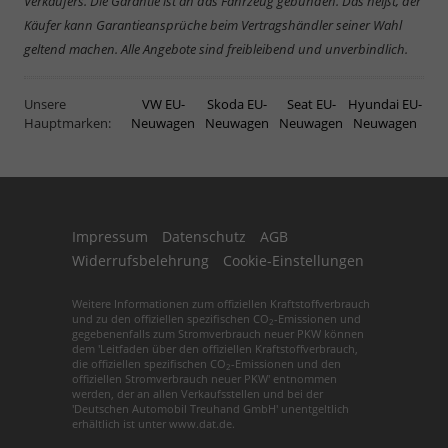
Verkäufers. Die Garantie ist an das Fahrzeug gebunden. Das heißt, der
Käufer kann Garantieansprüche beim Vertragshändler seiner Wahl
geltend machen. Alle Angebote sind freibleibend und unverbindlich.
Unsere
VW EU-
Skoda EU-
Seat EU-
Hyundai EU-
Hauptmarken:
Neuwagen
Neuwagen
Neuwagen
Neuwagen
Impressum
Datenschutz
AGB
Widerrufsbelehrung
Cookie-Einstellungen
Weitere Informationen zum offiziellen Kraftstoffverbrauch
und zu den offiziellen spezifischen CO
-Emissionen und
2
gegebenenfalls zum Stromverbrauch neuer PKW können
dem 'Leitfaden über den offiziellen Kraftstoffverbrauch,
die offiziellen spezifischen CO
-Emissionen und den
2
offiziellen Stromverbrauch neuer PKW' entnommen
werden, der an allen Verkaufsstellen und bei der
'Deutschen Automobil Treuhand GmbH' unentgeltlich
erhältlich ist unter www.dat.de.