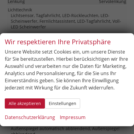
Lenkung
Servolenkung
Lichttechnik
Lichtsensor, Tagfahrlicht, LED-Rückleuchten, LED-
Scheinwerfer, Fernlichtassistent, LED-Tagfahrlicht, Voll-
LED Scheinwerfer
Pannenhilfe
Pannenkit
Wir respektieren Ihre Privatsphäre
Start/Stop-Automatik
vorhanden
Unsere Website setzt Cookies ein, um unsere Dienste
Waschwasserstandsanzeige
vorhanden
für Sie bereitzustellen. Hierbei berücksichtigen wir Ihre
Zentralverriegelung
Auswahl und verarbeiten nur die Daten für Marketing,
Zentralverriegelung, Zentralverriegelung mit
Funkfernbedienung, Schlüssellose Zentralverriegelung
Analytics und Personalisierung, für die Sie uns Ihr
(Keyless Go)
Einverständnis geben. Sie können Ihre Einwilligung
jederzeit mit Wirkung für die Zukunft widerrufen.
Außen
Anhängerkupplung
Schwenkbar
Alle akzeptieren
Einstellungen
Außenspiegel
Datenschutzerklärung
Impressum
Außenspiegel elektrisch anklappbar, Außenspiegel
beheizbar, Außenspiegel elektrisch verstellbar,
Außenspiegel automatisch abblendend, Außenspiegel