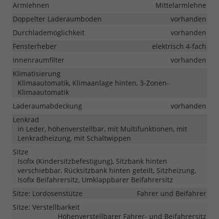
Armlehnen
Mittelarmlehne
Doppelter Laderaumboden
vorhanden
Durchlademöglichkeit
vorhanden
Fensterheber
elektrisch 4-fach
Innenraumfilter
vorhanden
Klimatisierung
Klimaautomatik, Klimaanlage hinten, 3-Zonen-
Klimaautomatik
Laderaumabdeckung
vorhanden
Lenkrad
in Leder, höhenverstellbar, mit Multifunktionen, mit
Lenkradheizung, mit Schaltwippen
Sitze
Isofix (Kindersitzbefestigung), Sitzbank hinten
verschiebbar, Rücksitzbank hinten geteilt, Sitzheizung,
Isofix Beifahrersitz, Umklappbarer Beifahrersitz
Sitze: Lordosenstütze
Fahrer und Beifahrer
Sitze: Verstellbarkeit
Höhenverstellbarer Fahrer- und Beifahrersitz