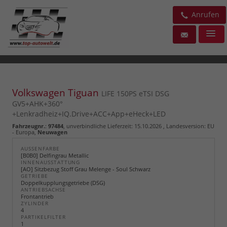
Anrufen
Volkswagen Tiguan
LIFE 150PS eTSI DSG
GV5+AHK+360°
+Lenkradheiz+IQ.Drive+ACC+App+eHeck+LED
Fahrzeugnr.
:
97484
, unverbindliche Lieferzeit:
15.10.2026
, Landesversion: EU
- Europa,
Neuwagen
AUSSENFARBE
[B0B0] Delfingrau Metallic
INNENAUSSTATTUNG
[AO] Sitzbezug Stoff Grau Melenge - Soul Schwarz
GETRIEBE
Doppelkupplungsgetriebe (DSG)
ANTRIEBSACHSE
Frontantrieb
ZYLINDER
4
PARTIKELFILTER
1