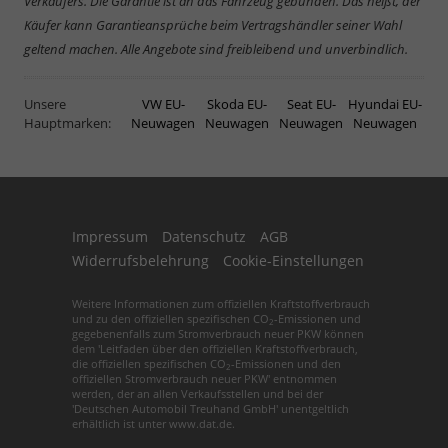
Verkäufers. Die Garantie ist an das Fahrzeug gebunden. Das heißt, der
Käufer kann Garantieansprüche beim Vertragshändler seiner Wahl
geltend machen. Alle Angebote sind freibleibend und unverbindlich.
Unsere
VW EU-
Skoda EU-
Seat EU-
Hyundai EU-
Hauptmarken:
Neuwagen
Neuwagen
Neuwagen
Neuwagen
Impressum
Datenschutz
AGB
Widerrufsbelehrung
Cookie-Einstellungen
Weitere Informationen zum offiziellen Kraftstoffverbrauch
und zu den offiziellen spezifischen CO
-Emissionen und
2
gegebenenfalls zum Stromverbrauch neuer PKW können
dem 'Leitfaden über den offiziellen Kraftstoffverbrauch,
die offiziellen spezifischen CO
-Emissionen und den
2
offiziellen Stromverbrauch neuer PKW' entnommen
werden, der an allen Verkaufsstellen und bei der
'Deutschen Automobil Treuhand GmbH' unentgeltlich
erhältlich ist unter www.dat.de.