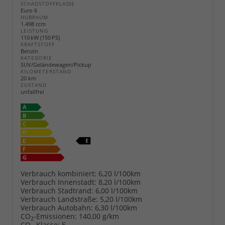
SCHADSTOFFKLASSE
Euro 6
HUBRAUM
1.498 ccm
LEISTUNG
110 kW (150 PS)
KRAFTSTOFF
Benzin
KATEGORIE
SUV/Geländewagen/Pickup
KILOMETERSTAND
20 km
ZUSTAND
unfallfrei
Verbrauch kombiniert:
6,20 l/100km
Verbrauch Innenstadt:
8,20 l/100km
Verbrauch Stadtrand:
6,00 l/100km
Verbrauch Landstraße:
5,20 l/100km
Verbrauch Autobahn:
6,30 l/100km
CO
-Emissionen:
140,00 g/km
2
CO
-Klasse:
E