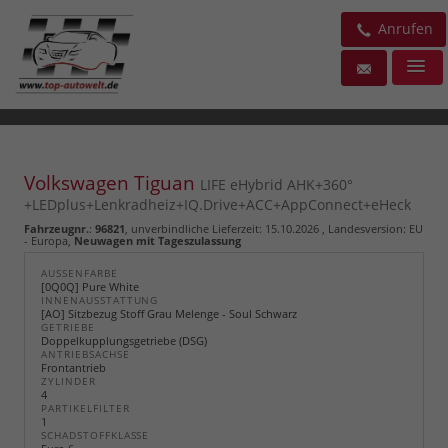
Anrufen
Volkswagen Tiguan
LIFE eHybrid AHK+360°
+LEDplus+Lenkradheiz+IQ.Drive+ACC+AppConnect+eHeck
Fahrzeugnr.
:
96821
, unverbindliche Lieferzeit:
15.10.2026
, Landesversion: EU
- Europa,
Neuwagen mit Tageszulassung
AUSSENFARBE
[0Q0Q] Pure White
INNENAUSSTATTUNG
[AO] Sitzbezug Stoff Grau Melenge - Soul Schwarz
GETRIEBE
Doppelkupplungsgetriebe (DSG)
ANTRIEBSACHSE
Frontantrieb
ZYLINDER
4
PARTIKELFILTER
1
SCHADSTOFFKLASSE