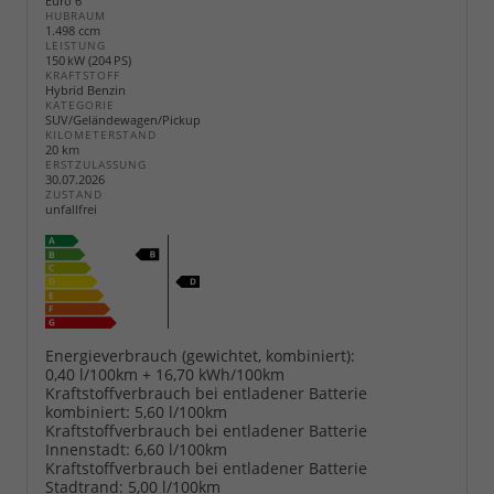
Euro 6
HUBRAUM
1.498 ccm
LEISTUNG
150 kW (204 PS)
KRAFTSTOFF
Hybrid Benzin
KATEGORIE
SUV/Geländewagen/Pickup
KILOMETERSTAND
20 km
ERSTZULASSUNG
30.07.2026
ZUSTAND
unfallfrei
Energieverbrauch (gewichtet, kombiniert):
0,40 l/100km + 16,70 kWh/100km
Kraftstoffverbrauch bei entladener Batterie
kombiniert:
5,60 l/100km
Kraftstoffverbrauch bei entladener Batterie
Innenstadt:
6,60 l/100km
Kraftstoffverbrauch bei entladener Batterie
Stadtrand:
5,00 l/100km