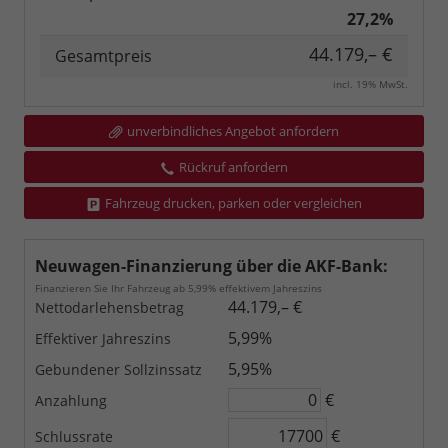
27,2%
44.179,– €
Gesamtpreis
incl. 19% MwSt.
unverbindliches Angebot anfordern
Rückruf anfordern
Fahrzeug drucken, parken oder vergleichen
Neuwagen-Finanzierung über die AKF-Bank:
Finanzieren Sie Ihr Fahrzeug ab 5,99% effektivem Jahreszins
44.179,– €
Nettodarlehensbetrag
5,99%
Effektiver Jahreszins
5,95%
Gebundener Sollzinssatz
€
Anzahlung
€
Schlussrate