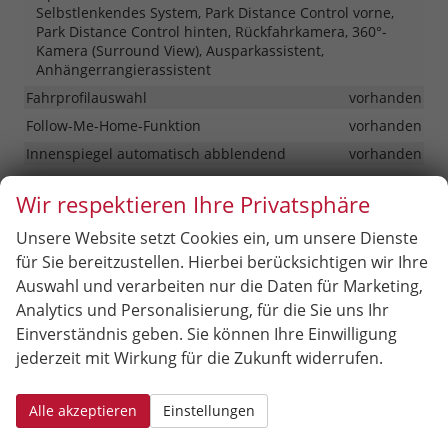
Selbstlenkendes System, Park Distance Control vorne,
Park Distance Control hinten, Rückfahrkamera, 360°-
Kamera (Surround View), Ausparkassistent,
Anhängerrangierassistent
Fahrprofilauswahl
vorhanden
Follow-Me-Home-Funktion
vorhanden
Innenspiegel automatisch abblendend
vorhanden
Lenkung
Servolenkung
Wir respektieren Ihre Privatsphäre
Lichttechnik
Kurvenlicht, Lichtsensor, LED-Rückleuchten, LED-
Unsere Website setzt Cookies ein, um unsere Dienste
Scheinwerfer, Fernlichtassistent, LED-Tagfahrlicht,
für Sie bereitzustellen. Hierbei berücksichtigen wir Ihre
Kurvenlicht, adaptiv (AFS), Voll-LED Scheinwerfer
Auswahl und verarbeiten nur die Daten für Marketing,
Pannenhilfe
Pannenkit
Analytics und Personalisierung, für die Sie uns Ihr
Start/Stop-Automatik
vorhanden
Einverständnis geben. Sie können Ihre Einwilligung
Zentralverriegelung
jederzeit mit Wirkung für die Zukunft widerrufen.
Schlüssellose Zentralverriegelung (Keyless Go)
Alle akzeptieren
Einstellungen
Außen