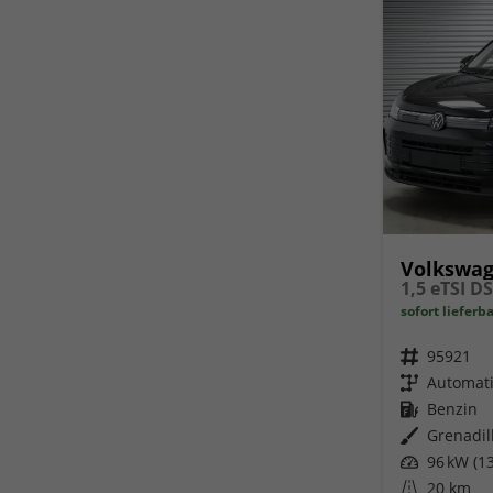
Volkswag
1,5 eTSI D
sofort lieferb
Fahrzeugnr.
95921
Getriebe
Automat
Kraftstoff
Benzin
Außenfarbe
Grenadil
Leistung
96 kW (13
Kilometerstand
20 km