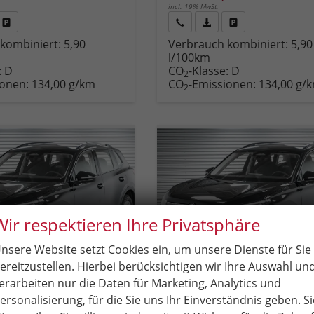
incl. 19% MwSt.
Fahrzeug
Rückruf
PDF-
Fahrzeug
kombiniert:
5,90
Verbrauch kombiniert:
5,90
,
drucken,
anfordern
Datei,
drucken,
l/100km
zeugexposé
parken
Fahrzeugexposé
parken
:
D
CO
-Klasse:
D
ken
oder
drucken
oder
2
ionen:
134,00 g/km
CO
-Emissionen:
134,00 g/
vergleichen
vergleichen
2
Wir respektieren Ihre Privatsphäre
nsere Website setzt Cookies ein, um unsere Dienste für Sie
ereitzustellen. Hierbei berücksichtigen wir Ihre Auswahl un
erarbeiten nur die Daten für Marketing, Analytics und
ersonalisierung, für die Sie uns Ihr Einverständnis geben. Si
en Tiguan
Volkswagen Tiguan