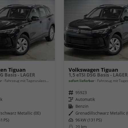
en Tiguan
Volkswagen Tiguan
SG Basis - LAGER
1,5 eTSI DSG Basis - LAGER
ar
Fahrzeug mit Tageszulassung
sofort lieferbar
Fahrzeug mit Tageszu
Fahrzeugnr.
95923
ik
Getriebe
Automatik
Kraftstoff
Benzin
lschwarz Metallic (0E)
Außenfarbe
Grenadillschwarz Metallic (
1 PS)
Leistung
96 kW (131 PS)
Kilometerstand
20 km