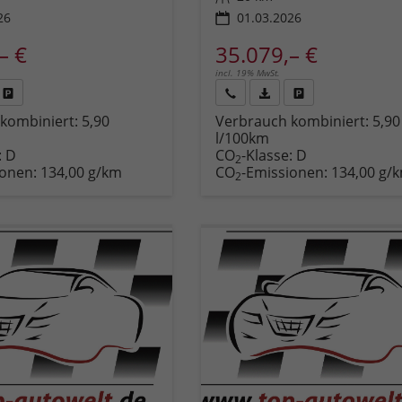
26
01.03.2026
– €
35.079,– €
incl. 19% MwSt.
Fahrzeug
Rückruf
PDF-
Fahrzeug
kombiniert:
5,90
Verbrauch kombiniert:
5,90
,
drucken,
anfordern
Datei,
drucken,
l/100km
zeugexposé
parken
Fahrzeugexposé
parken
:
D
CO
-Klasse:
D
ken
oder
drucken
oder
2
ionen:
134,00 g/km
CO
-Emissionen:
134,00 g/
vergleichen
vergleichen
2