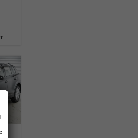
km
d
e