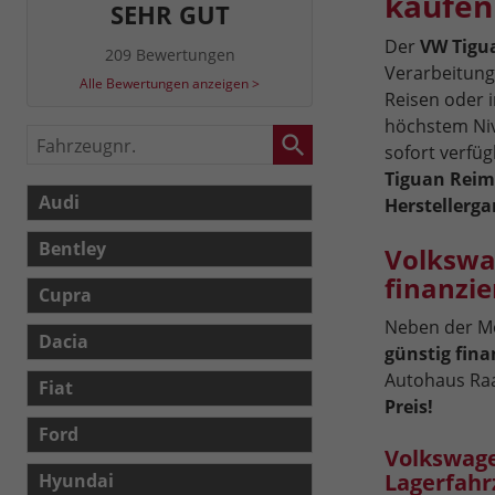
kaufen
SEHR GUT
Der
VW Tigu
209 Bewertungen
Verarbeitung
Alle Bewertungen anzeigen >
Reisen oder i
höchstem Niv
Fahrzeugnr.
sofort verfüg
Tiguan Reim
Audi
Herstellerga
Bentley
Volkswa
finanzie
Cupra
Neben der Mö
Dacia
günstig fina
Autohaus Ra
Fiat
Preis!
Ford
Volkswage
Lagerfahr
Hyundai