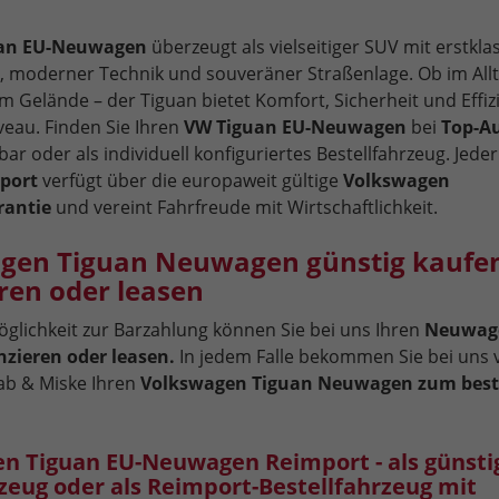
an EU-Neuwagen
überzeugt als vielseitiger SUV mit erstkla
, moderner Technik und souveräner Straßenlage. Ob im Allt
m Gelände – der Tiguan bietet Komfort, Sicherheit und Effiz
eau. Finden Sie Ihren
VW Tiguan EU-Neuwagen
bei
Top-A
bar oder als individuell konfiguriertes Bestellfahrzeug. Jede
port
verfügt über die europaweit gültige
Volkswagen
rantie
und vereint Fahrfreude mit Wirtschaftlichkeit.
gen Tiguan Neuwagen günstig kaufe
ren oder leasen
glichkeit zur Barzahlung können Sie bei uns Ihren
Neuwag
nzieren oder leasen.
In jedem Falle bekommen Sie bei uns
ab & Miske Ihren
Volkswagen Tiguan Neuwagen zum bes
n Tiguan EU-Neuwagen Reimport - als günsti
zeug oder als Reimport-Bestellfahrzeug mit