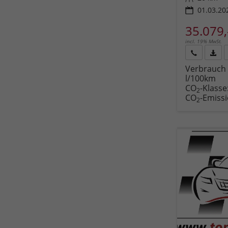
01.03.20
35.079,
incl. 19% MwSt.
Rückruf
PDF-
Verbrauch 
anfordern
Datei
l/100km
Fahr
CO
-Klasse
druc
2
CO
-Emiss
2