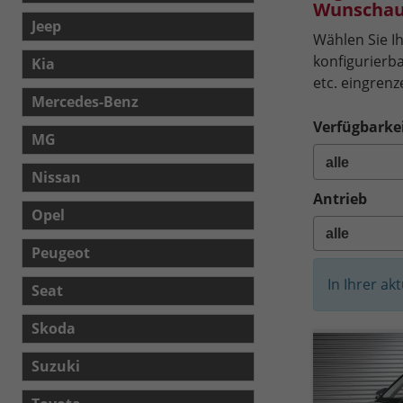
Wunschau
Jeep
Wählen Sie Ih
konfigurierba
Kia
etc. eingrenz
Mercedes-Benz
Verfügbarkei
MG
Nissan
Antrieb
Opel
Peugeot
In Ihrer ak
Seat
Skoda
Suzuki