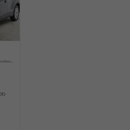
lassung
0E)