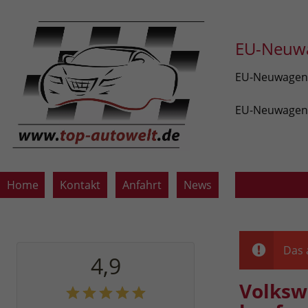
EU-Neuwa
EU-Neuwagen v
EU-Neuwagen z
Home
Kontakt
Anfahrt
News
Das 
4,9
Volksw