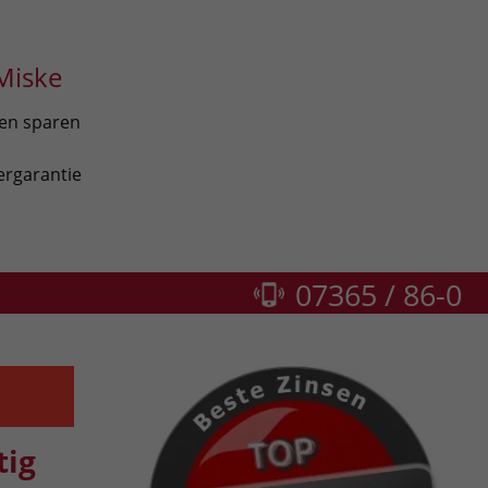
Miske
len sparen
ergarantie
07365 / 86-0
tig