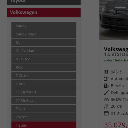
Toyota
Volkswagen
Caddy
Caddy Maxi
Golf
Volkswag
Golf Variant
1,5 eTSI D
ID. BUZZ
sofort lieferb
Polo
Fahrzeugnr.
94615
T-Cross
Getriebe
Automat
T-Roc
Kraftstoff
Benzin
T7 California
Außenfarbe
Delfingra
Leistung
96 kW (13
T7 Multivan
Kilometerstand
20 km
Taigo
01.01.20
Tayron
35.079,
Tiguan