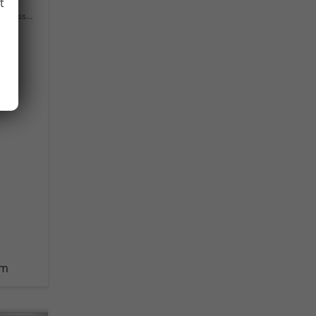
t
lassung
0E)
km