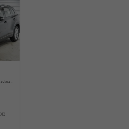
lassung
0E)