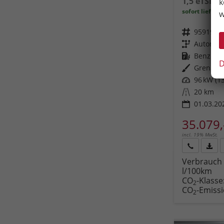
1,5 eTSI D
k
sofort lieferb
w
Fahrzeugnr.
95919
Getriebe
Automat
Kraftstoff
Benzin
D
Außenfarbe
Grenadil
Leistung
96 kW (13
Kilometerstand
20 km
01.03.20
35.079,
incl. 19% MwSt.
Rückruf
PDF-
Verbrauch 
anfordern
Datei
l/100km
Fahr
CO
-Klasse
druc
2
CO
-Emiss
2