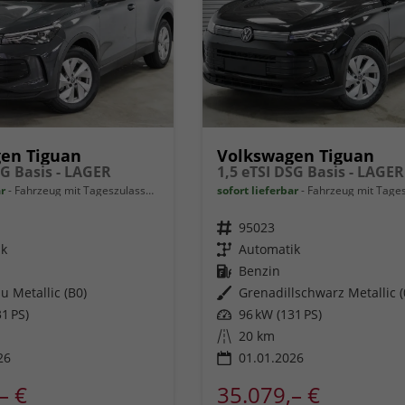
en Tiguan
Volkswagen Tiguan
SG Basis - LAGER
1,5 eTSI DSG Basis - LAGER
ar
Fahrzeug mit Tageszulassung
sofort lieferbar
Fahrzeug mit Tageszu
Fahrzeugnr.
95023
ik
Getriebe
Automatik
Kraftstoff
Benzin
u Metallic (B0)
Außenfarbe
Grenadillschwarz Metallic (
1 PS)
Leistung
96 kW (131 PS)
Kilometerstand
20 km
26
01.01.2026
– €
35.079,– €