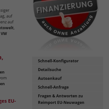
ssiger
ag, auf
ienz auf
utowelt
,
r
VW
n,
Schnell-Konfigurator
Detailsuche
en
 vom
Autoankauf
ten
Schnell-Anfrage
Fragen & Antworten zu
ges EU-
Reimport EU-Neuwagen