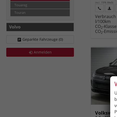
incl. 19% MwSt.
Touareg
Touran
Rückruf
PDF-
Verbrauch 
anfordern
Datei
l/100km
Fahr
CO
-Klasse
Volvo
druc
2
CO
-Emiss
2
Geparkte Fahrzeuge (
0
)
Anmelden
U
b
v
P
Volkswag