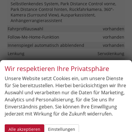
Selbstlenkendes System, Park Distance Control vorne,
Park Distance Control hinten, Rückfahrkamera, 360°-
Kamera (Surround View), Ausparkassistent,
Anhängerrangierassistent
Fahrprofilauswahl
vorhanden
Follow-Me-Home-Funktion
vorhanden
Innenspiegel automatisch abblendend
vorhanden
Lenkung
Servolenkung
Lichttechnik
Wir respektieren Ihre Privatsphäre
Kurvenlicht, Lichtsensor, LED-Rückleuchten, LED-
Scheinwerfer, Fernlichtassistent, LED-Tagfahrlicht,
Unsere Website setzt Cookies ein, um unsere Dienste
Kurvenlicht, adaptiv (AFS), Voll-LED Scheinwerfer
für Sie bereitzustellen. Hierbei berücksichtigen wir Ihre
Pannenhilfe
Pannenkit
Auswahl und verarbeiten nur die Daten für Marketing,
Start/Stop-Automatik
vorhanden
Analytics und Personalisierung, für die Sie uns Ihr
Waschwasserstandsanzeige
vorhanden
Einverständnis geben. Sie können Ihre Einwilligung
Zentralverriegelung
jederzeit mit Wirkung für die Zukunft widerrufen.
Schlüssellose Zentralverriegelung (Keyless Go)
Alle akzeptieren
Einstellungen