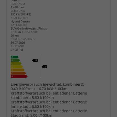
Euro 6
HUBRAUM
1.498 ccm
LEISTUNG
150 kW (204 PS)
KRAFTSTOFF
Hybrid Benzin
KATEGORIE
SUV/Geländewagen/Pickup
KILOMETERSTAND
20 km
ERSTZULASSUNG
30.07.2026
ZUSTAND
unfallfrei
Energieverbrauch (gewichtet, kombiniert):
0,40 l/100km + 16,70 kWh/100km
Kraftstoffverbrauch bei entladener Batterie
kombiniert:
5,60 l/100km
Kraftstoffverbrauch bei entladener Batterie
Innenstadt:
6,60 l/100km
Kraftstoffverbrauch bei entladener Batterie
Stadtrand:
5,00 l/100km