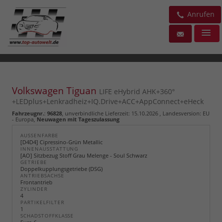
Anrufen
Volkswagen Tiguan
LIFE eHybrid AHK+360°
+LEDplus+Lenkradheiz+IQ.Drive+ACC+AppConnect+eHeck
Fahrzeugnr.
:
96828
, unverbindliche Lieferzeit:
15.10.2026
, Landesversion: EU
- Europa,
Neuwagen mit Tageszulassung
AUSSENFARBE
[D4D4] Cipressino-Grün Metallic
INNENAUSSTATTUNG
[AO] Sitzbezug Stoff Grau Melenge - Soul Schwarz
GETRIEBE
Doppelkupplungsgetriebe (DSG)
ANTRIEBSACHSE
Frontantrieb
ZYLINDER
4
PARTIKELFILTER
1
SCHADSTOFFKLASSE