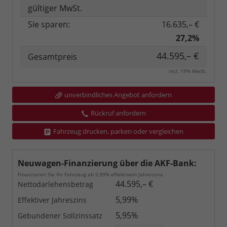
gültiger MwSt.
Sie sparen:
16.635,– €
27,2%
44.595,– €
Gesamtpreis
incl. 19% MwSt.
unverbindliches Angebot anfordern
Rückruf anfordern
Fahrzeug drucken, parken oder vergleichen
Neuwagen-Finanzierung über die AKF-Bank:
Finanzieren Sie Ihr Fahrzeug ab 5,99% effektivem Jahreszins
44.595,– €
Nettodarlehensbetrag
5,99%
Effektiver Jahreszins
5,95%
Gebundener Sollzinssatz