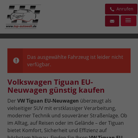
Anrufen
Das ausgewählte Fahrzeug ist leider nicht
verfügbar.
Volkswagen Tiguan EU-
Neuwagen günstig kaufen
Der
VW Tiguan EU-Neuwagen
überzeugt als
vielseitiger SUV mit erstklassiger Verarbeitung,
moderner Technik und souveräner Straßenlage. Ob
im Alltag, auf Reisen oder im Gelände – der Tiguan
bietet Komfort, Sicherheit und Effizienz auf
höchstem Niveau. Finden Sie Ihren
VW Tiguan EU-