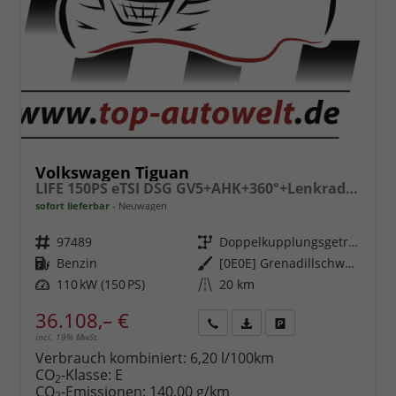
Volkswagen Tiguan
LIFE 150PS eTSI DSG GV5+AHK+360°+Lenkradheiz+IQ.Drive+ACC+App+eHeck+LED
sofort lieferbar
Neuwagen
Fahrzeugnr.
97489
Getriebe
Doppelkupplungsgetriebe (DSG)
Kraftstoff
Benzin
Außenfarbe
[0E0E] Grenadillschwarz Metallic
Leistung
110 kW (150 PS)
Kilometerstand
20 km
36.108,– €
incl. 19% MwSt.
Rückruf
PDF-
Fahrzeug
anfordern
Datei,
drucken,
Verbrauch kombiniert:
6,20 l/100km
Fahrzeugexposé
parken
CO
-Klasse:
E
2
drucken
oder
CO
-Emissionen:
140,00 g/km
2