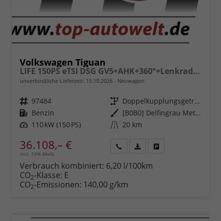
Volkswagen Tiguan
LIFE 150PS eTSI DSG GV5+AHK+360°+Lenkradheiz+IQ.Drive+ACC+App+eHeck+LED
unverbindliche Lieferzeit:
15.10.2026
Neuwagen
Fahrzeugnr.
97484
Getriebe
Doppelkupplungsgetriebe (DSG)
Kraftstoff
Benzin
Außenfarbe
[B0B0] Delfingrau Metallic
Leistung
110 kW (150 PS)
Kilometerstand
20 km
36.108,– €
incl. 19% MwSt.
Rückruf
PDF-
Fahrzeug
anfordern
Datei,
drucken,
Verbrauch kombiniert:
6,20 l/100km
Fahrzeugexposé
parken
CO
-Klasse:
E
2
drucken
oder
CO
-Emissionen:
140,00 g/km
2
vergleichen