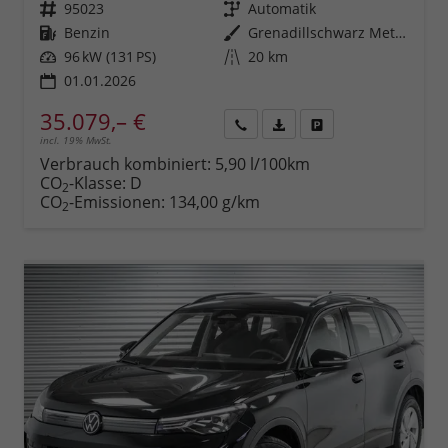
Fahrzeugnr.
95023
Getriebe
Automatik
Kraftstoff
Benzin
Außenfarbe
Grenadillschwarz Metallic (0E)
Leistung
96 kW (131 PS)
Kilometerstand
20 km
01.01.2026
35.079,– €
incl. 19% MwSt.
Rückruf
PDF-
Fahrzeug
anfordern
Datei,
drucken,
Verbrauch kombiniert:
5,90 l/100km
Fahrzeugexposé
parken
CO
-Klasse:
D
2
drucken
oder
CO
-Emissionen:
134,00 g/km
2
vergleichen