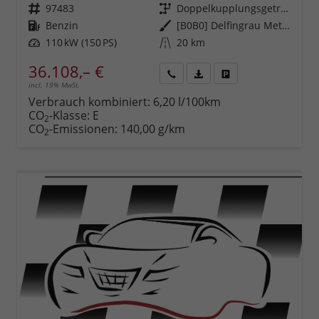
Fahrzeugnr.
97483
Getriebe
Doppelkupplungsgetriebe (DSG)
Kraftstoff
Benzin
Außenfarbe
[B0B0] Delfingrau Metallic
Leistung
110 kW (150 PS)
Kilometerstand
20 km
36.108,– €
incl. 19% MwSt.
Rückruf
PDF-
Fahrzeug
anfordern
Datei,
drucken,
Verbrauch kombiniert:
6,20 l/100km
Fahrzeugexposé
parken
CO
-Klasse:
E
2
drucken
oder
CO
-Emissionen:
140,00 g/km
2
vergleichen