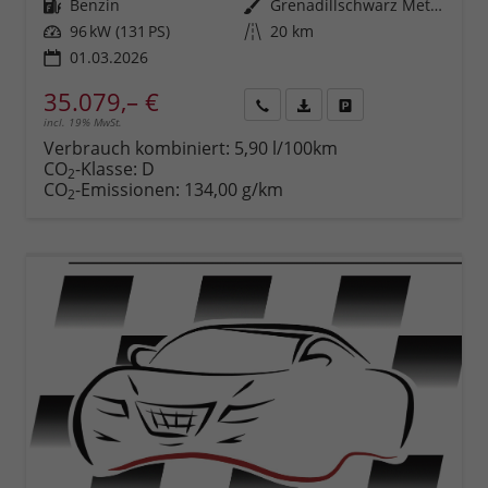
Kraftstoff
Benzin
Außenfarbe
Grenadillschwarz Metallic (0E)
Leistung
96 kW (131 PS)
Kilometerstand
20 km
01.03.2026
35.079,– €
incl. 19% MwSt.
Rückruf
PDF-
Fahrzeug
anfordern
Datei,
drucken,
Verbrauch kombiniert:
5,90 l/100km
Fahrzeugexposé
parken
CO
-Klasse:
D
2
drucken
oder
CO
-Emissionen:
134,00 g/km
2
vergleichen