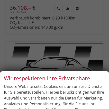
36.108,– €
incl. 19% MwSt.
Rückruf
PDF-
Fahrzeug
anfordern
Datei,
drucken,
Verbrauch kombiniert:
6,20 l/100km
Fahrzeugexposé
parken
CO
-Klasse:
E
2
drucken
oder
CO
-Emissionen:
140,00 g/km
2
vergleichen
Wir respektieren Ihre Privatsphäre
Unsere Website setzt Cookies ein, um unsere Dienste
für Sie bereitzustellen. Hierbei berücksichtigen wir Ihre
Auswahl und verarbeiten nur die Daten für Marketing,
Analytics und Personalisierung, für die Sie uns Ihr