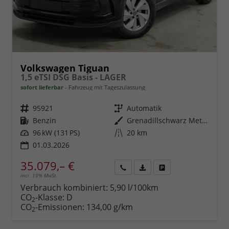
Volkswagen Tiguan
1,5 eTSI DSG Basis - LAGER
sofort lieferbar
Fahrzeug mit Tageszulassung
Fahrzeugnr.
95921
Getriebe
Automatik
Kraftstoff
Benzin
Außenfarbe
Grenadillschwarz Metallic (0E)
Leistung
96 kW (131 PS)
Kilometerstand
20 km
01.03.2026
35.079,– €
incl. 19% MwSt.
Rückruf
PDF-
Fahrzeug
anfordern
Datei,
drucken,
Verbrauch kombiniert:
5,90 l/100km
Fahrzeugexposé
parken
CO
-Klasse:
D
2
drucken
oder
CO
-Emissionen:
134,00 g/km
2
vergleichen