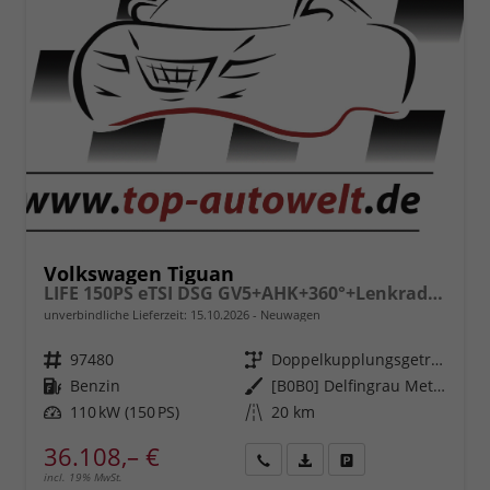
Volkswagen Tiguan
LIFE 150PS eTSI DSG GV5+AHK+360°+Lenkradheiz+IQ.Drive+ACC+App+eHeck+LED
unverbindliche Lieferzeit:
15.10.2026
Neuwagen
Fahrzeugnr.
97480
Getriebe
Doppelkupplungsgetriebe (DSG)
Kraftstoff
Benzin
Außenfarbe
[B0B0] Delfingrau Metallic
Leistung
110 kW (150 PS)
Kilometerstand
20 km
36.108,– €
incl. 19% MwSt.
Rückruf
PDF-
Fahrzeug