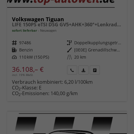
Volkswagen Tiguan
LIFE 150PS eTSI DSG GV5+AHK+360°+Lenkradheiz+IQ.Drive+ACC+App+eHeck+LED
sofort lieferbar
Neuwagen
Fahrzeugnr.
97486
Getriebe
Doppelkupplungsgetriebe (DSG)
Kraftstoff
Benzin
Außenfarbe
[0E0E] Grenadillschwarz Metallic
Leistung
110 kW (150 PS)
Kilometerstand
20 km
36.108,– €
incl. 19% MwSt.
Rückruf
PDF-
Fahrzeug
anfordern
Datei,
drucken,
Verbrauch kombiniert:
6,20 l/100km
Fahrzeugexposé
parken
CO
-Klasse:
E
2
drucken
oder
CO
-Emissionen:
140,00 g/km
2
vergleichen