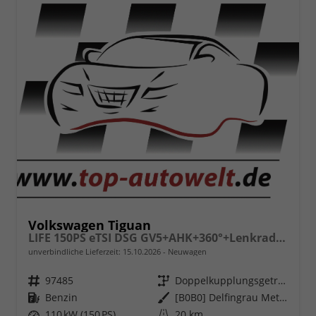
Volkswagen Tiguan
LIFE 150PS eTSI DSG GV5+AHK+360°+Lenkradheiz+IQ.Drive+ACC+App+eHeck+LED
unverbindliche Lieferzeit:
15.10.2026
Neuwagen
Fahrzeugnr.
97485
Getriebe
Doppelkupplungsgetriebe (DSG)
Kraftstoff
Benzin
Außenfarbe
[B0B0] Delfingrau Metallic
Leistung
110 kW (150 PS)
Kilometerstand
20 km