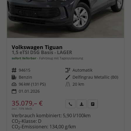
Volkswagen Tiguan
1,5 eTSI DSG Basis - LAGER
sofort lieferbar
Fahrzeug mit Tageszulassung
Fahrzeugnr.
94615
Getriebe
Automatik
Kraftstoff
Benzin
Außenfarbe
Delfingrau Metallic (B0)
Leistung
96 kW (131 PS)
Kilometerstand
20 km
01.01.2026
35.079,– €
incl. 19% MwSt.
Rückruf
PDF-
Fahrzeug
anfordern
Datei,
drucken,
Verbrauch kombiniert:
5,90 l/100km
Fahrzeugexposé
parken
CO
-Klasse:
D
2
drucken
oder
CO
-Emissionen:
134,00 g/km
2
vergleichen