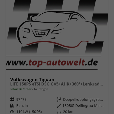
Volkswagen Tiguan
LIFE 150PS eTSI DSG GV5+AHK+360°+Lenkradheiz+IQ.Drive+ACC+App+eHeck+LED
sofort lieferbar
Neuwagen
Fahrzeugnr.
97478
Getriebe
Doppelkupplungsgetriebe (DSG)
Kraftstoff
Benzin
Außenfarbe
[B0B0] Delfingrau Metallic
Leistung
110 kW (150 PS)
Kilometerstand
20 km