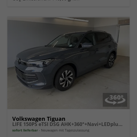
vergleichen
Volkswagen Tiguan
LIFE 150PS eTSI DSG AHK+360°+Navi+LEDplus+Lenkradheiz+IQ.Drive+ACC+eHeck
sofort lieferbar
Neuwagen mit Tageszulassung