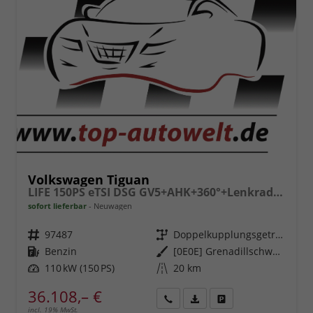
Volkswagen Tiguan
LIFE 150PS eTSI DSG GV5+AHK+360°+Lenkradheiz+IQ.Drive+ACC+App+eHeck+LED
sofort lieferbar
Neuwagen
Fahrzeugnr.
97487
Getriebe
Doppelkupplungsgetriebe (DSG)
Kraftstoff
Benzin
Außenfarbe
[0E0E] Grenadillschwarz Metallic
Leistung
110 kW (150 PS)
Kilometerstand
20 km
36.108,– €
incl. 19% MwSt.
Rückruf
PDF-
Fahrzeug