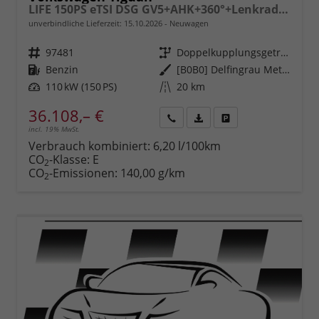
LIFE 150PS eTSI DSG GV5+AHK+360°+Lenkradheiz+IQ.Drive+ACC+App+eHeck+LED
unverbindliche Lieferzeit:
15.10.2026
Neuwagen
Fahrzeugnr.
97481
Getriebe
Doppelkupplungsgetriebe (DSG)
Kraftstoff
Benzin
Außenfarbe
[B0B0] Delfingrau Metallic
Leistung
110 kW (150 PS)
Kilometerstand
20 km
36.108,– €
incl. 19% MwSt.
Rückruf
PDF-
Fahrzeug
anfordern
Datei,
drucken,
Verbrauch kombiniert:
6,20 l/100km
Fahrzeugexposé
parken
CO
-Klasse:
E
2
drucken
oder
CO
-Emissionen:
140,00 g/km
2
vergleichen