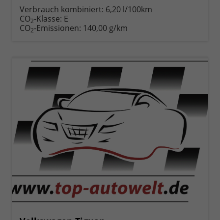
anfordern
Datei,
drucken,
Verbrauch kombiniert:
6,20 l/100km
Fahrzeugexposé
parken
CO
-Klasse:
E
2
drucken
oder
CO
-Emissionen:
140,00 g/km
2
vergleichen