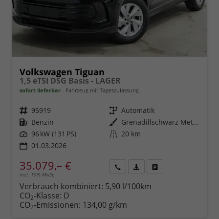
Volkswagen Tiguan
1,5 eTSI DSG Basis - LAGER
sofort lieferbar
Fahrzeug mit Tageszulassung
Fahrzeugnr.
95919
Getriebe
Automatik
Kraftstoff
Benzin
Außenfarbe
Grenadillschwarz Metallic (0E)
Leistung
96 kW (131 PS)
Kilometerstand
20 km
01.03.2026
35.079,– €
incl. 19% MwSt.
Rückruf
PDF-
Fahrzeug
anfordern
Datei,
drucken,
Verbrauch kombiniert:
5,90 l/100km
Fahrzeugexposé
parken
CO
-Klasse:
D
2
drucken
oder
CO
-Emissionen:
134,00 g/km
2
vergleichen