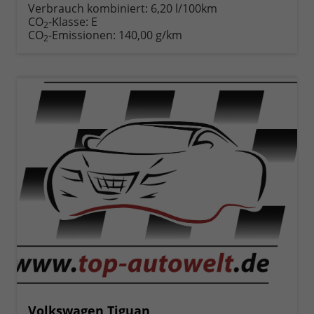
anfordern
Datei,
drucken,
Verbrauch kombiniert:
6,20 l/100km
Fahrzeugexposé
parken
CO
-Klasse:
E
2
drucken
oder
CO
-Emissionen:
140,00 g/km
2
vergleichen
Volkswagen Tiguan