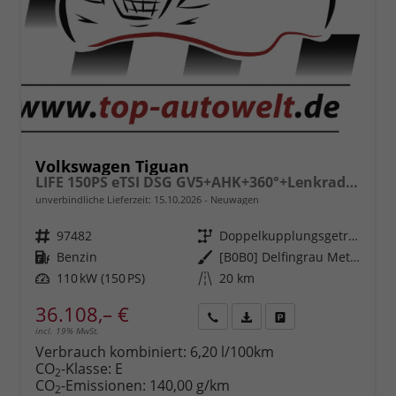
Volkswagen Tiguan
LIFE 150PS eTSI DSG GV5+AHK+360°+Lenkradheiz+IQ.Drive+ACC+App+eHeck+LED
unverbindliche Lieferzeit:
15.10.2026
Neuwagen
Fahrzeugnr.
97482
Getriebe
Doppelkupplungsgetriebe (DSG)
Kraftstoff
Benzin
Außenfarbe
[B0B0] Delfingrau Metallic
Leistung
110 kW (150 PS)
Kilometerstand
20 km
36.108,– €
incl. 19% MwSt.
Rückruf
PDF-
Fahrzeug
anfordern
Datei,
drucken,
Verbrauch kombiniert:
6,20 l/100km
Fahrzeugexposé
parken
CO
-Klasse:
E
2
drucken
oder
CO
-Emissionen:
140,00 g/km
2
vergleichen