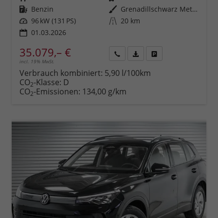
Kraftstoff
Benzin
Außenfarbe
Grenadillschwarz Metallic (0E)
Leistung
96 kW (131 PS)
Kilometerstand
20 km
01.03.2026
35.079,– €
incl. 19% MwSt.
Rückruf
PDF-
Fahrzeug
anfordern
Datei,
drucken,
Verbrauch kombiniert:
5,90 l/100km
Fahrzeugexposé
parken
CO
-Klasse:
D
2
drucken
oder
CO
-Emissionen:
134,00 g/km
2
vergleichen