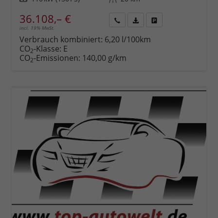
36.108,– €
incl. 19% MwSt.
Rückruf
PDF-
Fahrzeug
anfordern
Datei,
drucken,
Verbrauch kombiniert:
6,20 l/100km
Fahrzeugexposé
parken
CO
-Klasse:
E
2
drucken
oder
CO
-Emissionen:
140,00 g/km
2
vergleichen