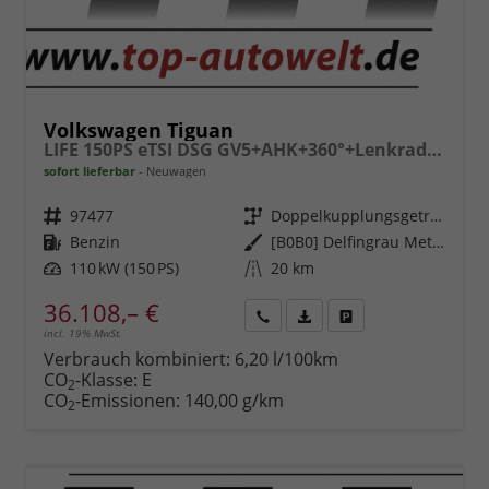
Volkswagen Tiguan
LIFE 150PS eTSI DSG GV5+AHK+360°+Lenkradheiz+IQ.Drive+ACC+App+eHeck+LED
sofort lieferbar
Neuwagen
Fahrzeugnr.
97477
Getriebe
Doppelkupplungsgetriebe (DSG)
Kraftstoff
Benzin
Außenfarbe
[B0B0] Delfingrau Metallic
Leistung
110 kW (150 PS)
Kilometerstand
20 km
36.108,– €
incl. 19% MwSt.
Rückruf
PDF-
Fahrzeug
anfordern
Datei,
drucken,
Verbrauch kombiniert:
6,20 l/100km
Fahrzeugexposé
parken
CO
-Klasse:
E
2
drucken
oder
CO
-Emissionen:
140,00 g/km
2
vergleichen