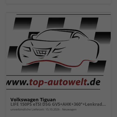
Volkswagen Tiguan
LIFE 150PS eTSI DSG GV5+AHK+360°+Lenkradheiz+IQ.Drive+ACC+App+eHeck+LED
unverbindliche Lieferzeit:
15.10.2026
Neuwagen