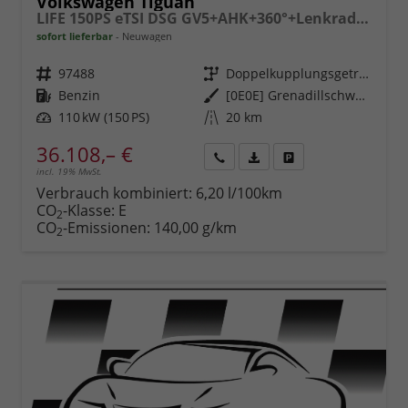
Volkswagen Tiguan
LIFE 150PS eTSI DSG GV5+AHK+360°+Lenkradheiz+IQ.Drive+ACC+App+eHeck+LED
sofort lieferbar
Neuwagen
Fahrzeugnr.
97488
Getriebe
Doppelkupplungsgetriebe (DSG)
Kraftstoff
Benzin
Außenfarbe
[0E0E] Grenadillschwarz Metallic
Leistung
110 kW (150 PS)
Kilometerstand
20 km
36.108,– €
incl. 19% MwSt.
Rückruf
PDF-
Fahrzeug
anfordern
Datei,
drucken,
Verbrauch kombiniert:
6,20 l/100km
Fahrzeugexposé
parken
CO
-Klasse:
E
2
drucken
oder
CO
-Emissionen:
140,00 g/km
2
vergleichen