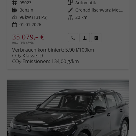
Fahrzeugnr.
95023
Getriebe
Automatik
Kraftstoff
Benzin
Außenfarbe
Grenadillschwarz Metallic (0E)
Leistung
96 kW (131 PS)
Kilometerstand
20 km
01.01.2026
35.079,– €
incl. 19% MwSt.
Rückruf
PDF-
Fahrzeug
anfordern
Datei,
drucken,
Verbrauch kombiniert:
5,90 l/100km
Fahrzeugexposé
parken
CO
-Klasse:
D
2
drucken
oder
CO
-Emissionen:
134,00 g/km
2
vergleichen