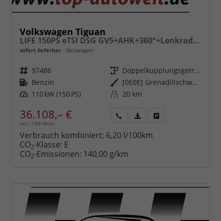
Volkswagen Tiguan
LIFE 150PS eTSI DSG GV5+AHK+360°+Lenkradheiz+IQ.Drive+ACC+App+eHeck+LED
sofort lieferbar
Neuwagen
Fahrzeugnr.
97486
Getriebe
Doppelkupplungsgetriebe (DSG)
Kraftstoff
Benzin
Außenfarbe
[0E0E] Grenadillschwarz Metallic
Leistung
110 kW (150 PS)
Kilometerstand
20 km
36.108,– €
incl. 19% MwSt.
Rückruf
PDF-
Fahrzeug
anfordern
Datei,
drucken,
Verbrauch kombiniert:
6,20 l/100km
Fahrzeugexposé
parken
CO
-Klasse:
E
2
drucken
oder
CO
-Emissionen:
140,00 g/km
2
vergleichen