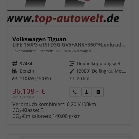
Volkswagen Tiguan
LIFE 150PS eTSI DSG GV5+AHK+360°+Lenkradheiz+IQ.Drive+ACC+App+eHeck+LED
unverbindliche Lieferzeit:
15.10.2026
Neuwagen
Fahrzeugnr.
97484
Getriebe
Doppelkupplungsgetriebe (DSG)
Kraftstoff
Benzin
Außenfarbe
[B0B0] Delfingrau Metallic
Leistung
110 kW (150 PS)
Kilometerstand
20 km
36.108,– €
incl. 19% MwSt.
Rückruf
PDF-
Fahrzeug
anfordern
Datei,
drucken,
Verbrauch kombiniert:
6,20 l/100km
Fahrzeugexposé
parken
CO
-Klasse:
E
2
drucken
oder
CO
-Emissionen:
140,00 g/km
2
vergleichen