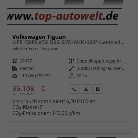
Volkswagen Tiguan
LIFE 150PS eTSI DSG GV5+AHK+360°+Lenkradheiz+IQ.Drive+ACC+App+eHeck+LED
sofort lieferbar
Neuwagen
Fahrzeugnr.
97477
Getriebe
Doppelkupplungsgetriebe (DSG)
Kraftstoff
Benzin
Außenfarbe
[B0B0] Delfingrau Metallic
Leistung
110 kW (150 PS)
Kilometerstand
20 km
36.108,– €
incl. 19% MwSt.
Rückruf
PDF-
Fahrzeug
anfordern
Datei,
drucken,
Verbrauch kombiniert:
6,20 l/100km
Fahrzeugexposé
parken
CO
-Klasse:
E
2
drucken
oder
CO
-Emissionen:
140,00 g/km
2
vergleichen