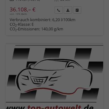
36.108,– €
incl. 19% MwSt.
Rückruf
PDF-
Fahrzeug
anfordern
Datei,
drucken,
Verbrauch kombiniert:
6,20 l/100km
Fahrzeugexposé
parken
CO
-Klasse:
E
2
drucken
oder
CO
-Emissionen:
140,00 g/km
2
vergleichen