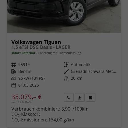
Volkswagen Tiguan
1,5 eTSI DSG Basis - LAGER
sofort lieferbar
Fahrzeug mit Tageszulassung
Fahrzeugnr.
95919
Getriebe
Automatik
Kraftstoff
Benzin
Außenfarbe
Grenadillschwarz Metallic (0E)
Leistung
96 kW (131 PS)
Kilometerstand
20 km
01.03.2026
35.079,– €
incl. 19% MwSt.
Rückruf
PDF-
Fahrzeug
anfordern
Datei,
drucken,
Verbrauch kombiniert:
5,90 l/100km
Fahrzeugexposé
parken
CO
-Klasse:
D
2
drucken
oder
CO
-Emissionen:
134,00 g/km
2
vergleichen