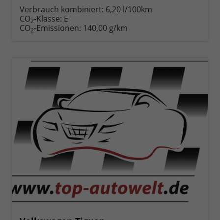
anfordern
Datei,
drucken,
Verbrauch kombiniert:
6,20 l/100km
Fahrzeugexposé
parken
CO
-Klasse:
E
2
drucken
oder
CO
-Emissionen:
140,00 g/km
2
vergleichen