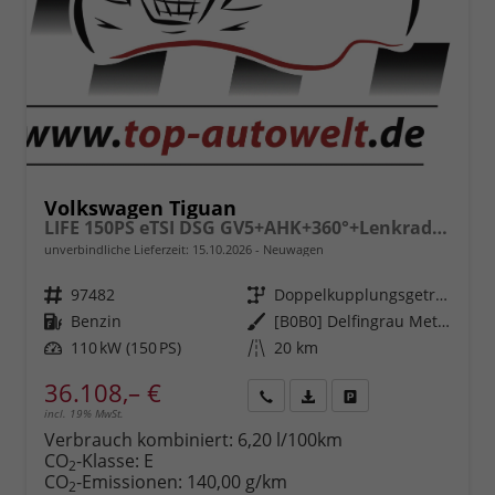
Volkswagen Tiguan
LIFE 150PS eTSI DSG GV5+AHK+360°+Lenkradheiz+IQ.Drive+ACC+App+eHeck+LED
unverbindliche Lieferzeit:
15.10.2026
Neuwagen
Fahrzeugnr.
97482
Getriebe
Doppelkupplungsgetriebe (DSG)
Kraftstoff
Benzin
Außenfarbe
[B0B0] Delfingrau Metallic
Leistung
110 kW (150 PS)
Kilometerstand
20 km
36.108,– €
incl. 19% MwSt.
Rückruf
PDF-
Fahrzeug
anfordern
Datei,
drucken,
Verbrauch kombiniert:
6,20 l/100km
Fahrzeugexposé
parken
CO
-Klasse:
E
2
drucken
oder
CO
-Emissionen:
140,00 g/km
2
vergleichen