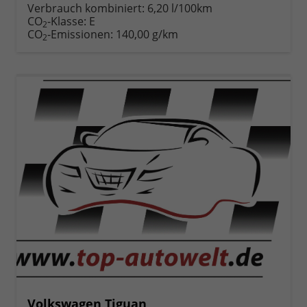
anfordern
Datei,
drucken,
Verbrauch kombiniert:
6,20 l/100km
Fahrzeugexposé
parken
CO
-Klasse:
E
2
drucken
oder
CO
-Emissionen:
140,00 g/km
2
vergleichen
Volkswagen Tiguan