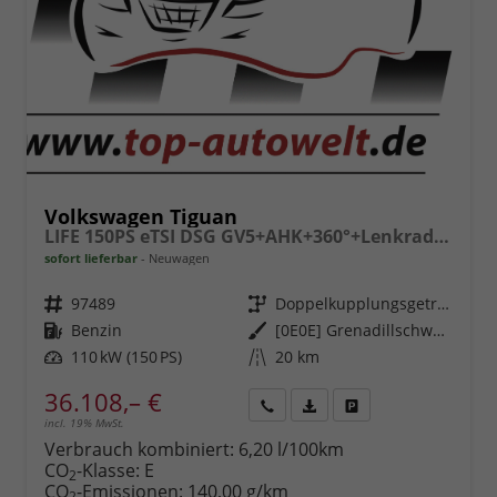
Volkswagen Tiguan
LIFE 150PS eTSI DSG GV5+AHK+360°+Lenkradheiz+IQ.Drive+ACC+App+eHeck+LED
sofort lieferbar
Neuwagen
Fahrzeugnr.
97489
Getriebe
Doppelkupplungsgetriebe (DSG)
Kraftstoff
Benzin
Außenfarbe
[0E0E] Grenadillschwarz Metallic
Leistung
110 kW (150 PS)
Kilometerstand
20 km
36.108,– €
incl. 19% MwSt.
Rückruf
PDF-
Fahrzeug
anfordern
Datei,
drucken,
Verbrauch kombiniert:
6,20 l/100km
Fahrzeugexposé
parken
CO
-Klasse:
E
2
drucken
oder
CO
-Emissionen:
140,00 g/km
2