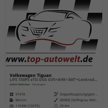
Volkswagen Tiguan
LIFE 150PS eTSI DSG GV5+AHK+360°+Lenkradheiz+IQ.Drive+ACC+App+eHeck+LED
sofort lieferbar
Neuwagen
Fahrzeugnr.
97478
Getriebe
Doppelkupplungsgetriebe (DSG)
Kraftstoff
Benzin
Außenfarbe
[B0B0] Delfingrau Metallic
Leistung
110 kW (150 PS)
Kilometerstand
20 km