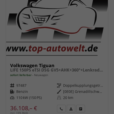
Volkswagen Tiguan
LIFE 150PS eTSI DSG GV5+AHK+360°+Lenkradheiz+IQ.Drive+ACC+App+eHeck+LED
sofort lieferbar
Neuwagen
Fahrzeugnr.
97487
Getriebe
Doppelkupplungsgetriebe (DSG)
Kraftstoff
Benzin
Außenfarbe
[0E0E] Grenadillschwarz Metallic
Leistung
110 kW (150 PS)
Kilometerstand
20 km
36.108,– €
incl. 19% MwSt.
Rückruf
PDF-
Fahrzeug