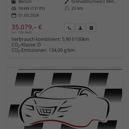
Kraftstoff
Benzin
Außenfarbe
Grenadillschwarz Metallic (0E)
Leistung
96 kW (131 PS)
Kilometerstand
20 km
01.03.2026
35.079,– €
incl. 19% MwSt.
Rückruf
PDF-
Fahrzeug
anfordern
Datei,
drucken,
Verbrauch kombiniert:
5,90 l/100km
Fahrzeugexposé
parken
CO
-Klasse:
D
2
drucken
oder
CO
-Emissionen:
134,00 g/km
2
vergleichen