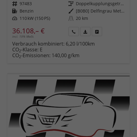
Fahrzeugnr.
97483
Getriebe
Doppelkupplungsgetriebe (DSG)
Kraftstoff
Benzin
Außenfarbe
[B0B0] Delfingrau Metallic
Leistung
110 kW (150 PS)
Kilometerstand
20 km
36.108,– €
incl. 19% MwSt.
Rückruf
PDF-
Fahrzeug
anfordern
Datei,
drucken,
Verbrauch kombiniert:
6,20 l/100km
Fahrzeugexposé
parken
CO
-Klasse:
E
2
drucken
oder
CO
-Emissionen:
140,00 g/km
2
vergleichen