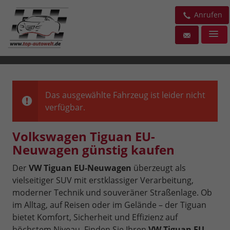
Anrufen
Das ausgewählte Fahrzeug ist leider nicht
verfügbar.
Volkswagen Tiguan EU-
Neuwagen günstig kaufen
Der
VW Tiguan EU-Neuwagen
überzeugt als
vielseitiger SUV mit erstklassiger Verarbeitung,
moderner Technik und souveräner Straßenlage. Ob
im Alltag, auf Reisen oder im Gelände – der Tiguan
bietet Komfort, Sicherheit und Effizienz auf
höchstem Niveau. Finden Sie Ihren
VW Tiguan EU-