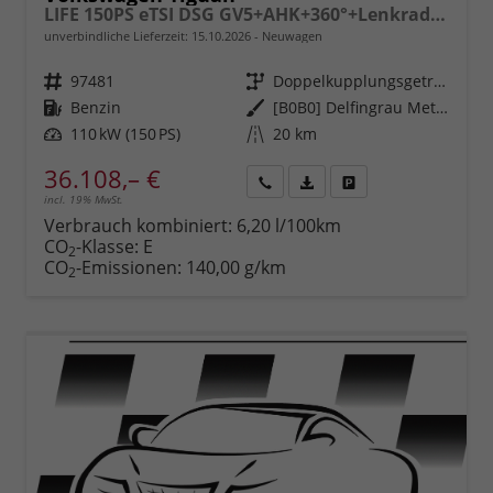
LIFE 150PS eTSI DSG GV5+AHK+360°+Lenkradheiz+IQ.Drive+ACC+App+eHeck+LED
unverbindliche Lieferzeit:
15.10.2026
Neuwagen
Fahrzeugnr.
97481
Getriebe
Doppelkupplungsgetriebe (DSG)
Kraftstoff
Benzin
Außenfarbe
[B0B0] Delfingrau Metallic
Leistung
110 kW (150 PS)
Kilometerstand
20 km
36.108,– €
incl. 19% MwSt.
Rückruf
PDF-
Fahrzeug
anfordern
Datei,
drucken,
Verbrauch kombiniert:
6,20 l/100km
Fahrzeugexposé
parken
CO
-Klasse:
E
2
drucken
oder
CO
-Emissionen:
140,00 g/km
2
vergleichen