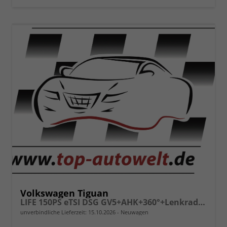
Volkswagen Tiguan
LIFE 150PS eTSI DSG GV5+AHK+360°+Lenkradheiz+IQ.Drive+ACC+App+eHeck+LED
unverbindliche Lieferzeit:
15.10.2026
Neuwagen