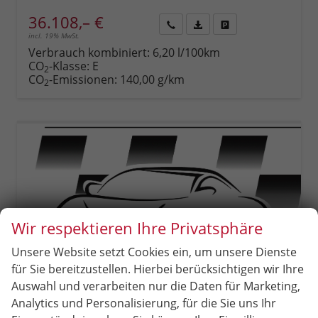
36.108,– €
incl. 19% MwSt.
Rückruf
PDF-
Fahrzeug
anfordern
Datei,
drucken,
Verbrauch kombiniert:
6,20 l/100km
Fahrzeugexposé
parken
CO
-Klasse:
E
2
drucken
oder
CO
-Emissionen:
140,00 g/km
2
vergleichen
Wir respektieren Ihre Privatsphäre
Unsere Website setzt Cookies ein, um unsere Dienste
für Sie bereitzustellen. Hierbei berücksichtigen wir Ihre
Auswahl und verarbeiten nur die Daten für Marketing,
Analytics und Personalisierung, für die Sie uns Ihr