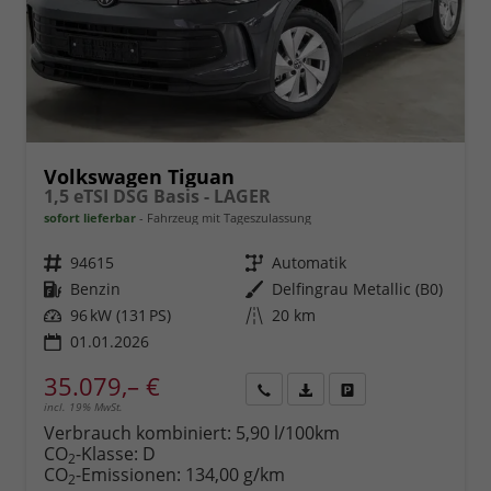
Volkswagen Tiguan
1,5 eTSI DSG Basis - LAGER
sofort lieferbar
Fahrzeug mit Tageszulassung
Fahrzeugnr.
94615
Getriebe
Automatik
Kraftstoff
Benzin
Außenfarbe
Delfingrau Metallic (B0)
Leistung
96 kW (131 PS)
Kilometerstand
20 km
01.01.2026
35.079,– €
incl. 19% MwSt.
Rückruf
PDF-
Fahrzeug
anfordern
Datei,
drucken,
Verbrauch kombiniert:
5,90 l/100km
Fahrzeugexposé
parken
CO
-Klasse:
D
2
drucken
oder
CO
-Emissionen:
134,00 g/km
2
vergleichen