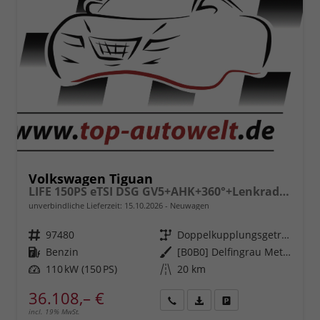
Volkswagen Tiguan
LIFE 150PS eTSI DSG GV5+AHK+360°+Lenkradheiz+IQ.Drive+ACC+App+eHeck+LED
unverbindliche Lieferzeit:
15.10.2026
Neuwagen
Fahrzeugnr.
97480
Getriebe
Doppelkupplungsgetriebe (DSG)
Kraftstoff
Benzin
Außenfarbe
[B0B0] Delfingrau Metallic
Leistung
110 kW (150 PS)
Kilometerstand
20 km
36.108,– €
incl. 19% MwSt.
Rückruf
PDF-
Fahrzeug