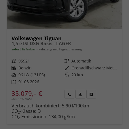
Volkswagen Tiguan
1,5 eTSI DSG Basis - LAGER
sofort lieferbar
Fahrzeug mit Tageszulassung
Fahrzeugnr.
95921
Getriebe
Automatik
Kraftstoff
Benzin
Außenfarbe
Grenadillschwarz Metallic (0E)
Leistung
96 kW (131 PS)
Kilometerstand
20 km
01.03.2026
35.079,– €
incl. 19% MwSt.
Rückruf
PDF-
Fahrzeug
anfordern
Datei,
drucken,
Verbrauch kombiniert:
5,90 l/100km
Fahrzeugexposé
parken
CO
-Klasse:
D
2
drucken
oder
CO
-Emissionen:
134,00 g/km
2
vergleichen