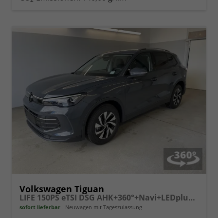
vergleichen
Volkswagen Tiguan
LIFE 150PS eTSI DSG AHK+360°+Navi+LEDplus+Lenkradheiz+IQ.Drive+ACC+eHeck
sofort lieferbar
Neuwagen mit Tageszulassung