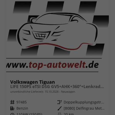
Volkswagen Tiguan
LIFE 150PS eTSI DSG GV5+AHK+360°+Lenkradheiz+IQ.Drive+ACC+App+eHeck+LED
unverbindliche Lieferzeit:
15.10.2026
Neuwagen
Fahrzeugnr.
97485
Getriebe
Doppelkupplungsgetriebe (DSG)
Kraftstoff
Benzin
Außenfarbe
[B0B0] Delfingrau Metallic
Leistung
110 kW (150 PS)
Kilometerstand
20 km