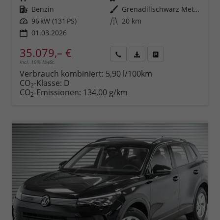
Kraftstoff
Benzin
Außenfarbe
Grenadillschwarz Metallic (0E)
Leistung
96 kW (131 PS)
Kilometerstand
20 km
01.03.2026
35.079,– €
incl. 19% MwSt.
Rückruf
PDF-
Fahrzeug
anfordern
Datei,
drucken,
Verbrauch kombiniert:
5,90 l/100km
Fahrzeugexposé
parken
CO
-Klasse:
D
2
drucken
oder
CO
-Emissionen:
134,00 g/km
2
vergleichen