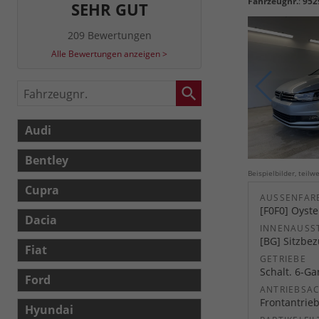
Fahrzeugnr.
:
952
SEHR GUT
209 Bewertungen
Alle Bewertungen anzeigen >
Fahrzeugnr.
Audi
Bentley
Beispielbilder, teil
Cupra
AUSSENFARB
[F0F0] Oyste
Dacia
INNENAUSS
[BG] Sitzbez
Fiat
GETRIEBE
Schalt. 6-G
Ford
ANTRIEBSA
Frontantrie
Hyundai