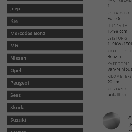
PARTIKELFIL
1
Jeep
SCHADSTOF
Euro 6
Kia
HUBRAUM
1.498 ccm
Mercedes-Benz
LEISTUNG
110 kW (150 
MG
KRAFTSTOFF
Benzin
Nissan
KATEGORIE
Van/Minibu
Opel
KILOMETER
20 km
Peugeot
ZUSTAND
unfallfrei
Seat
Skoda
A
Suzuki
[
M