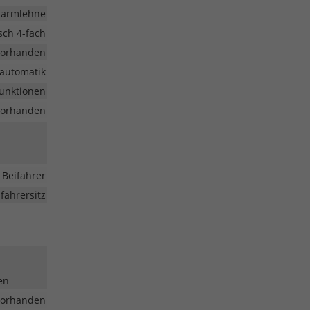
larmlehne
isch 4-fach
vorhanden
aautomatik
funktionen
vorhanden
 Beifahrer
fahrersitz
en
vorhanden