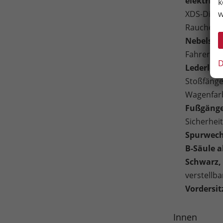
elektrisc
k
w
XDS-Diffe
Raucherp
Nebelsche
Fahrer, M
D
Lederlen
Stoßfänge
Wagenfarb
Fußgänge
Sicherheit
Spurwechs
B-Säule 
Schwarz,
verstellba
Vordersi
Innen