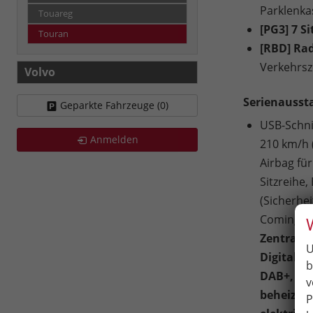
Parklenka
Touareg
[PG3] 7 Si
Touran
[RBD] Ra
Verkehrsz
Volvo
Serienausst
Geparkte Fahrzeuge (
0
)
USB-Schni
Anmelden
210 km/h 
Airbag für
Sitzreihe,
(Sicherhe
Coming/L
Zentralv
U
Digital C
b
DAB+, Not
v
beheizbar
P