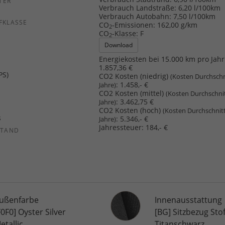
TER
Verbrauch Landstraße:
6,20 l/100km
Verbrauch Autobahn:
7,50 l/100km
FKLASSE
CO
-Emissionen:
162,00 g/km
2
CO
-Klasse:
F
2
Download
Energiekosten bei 15.000 km pro Jahr
1.857,36 €
PS)
CO2 Kosten (niedrig)
(Kosten Durchschn
:
1.458,- €
Jahre)
CO2 Kosten (mittel)
(Kosten Durchschni
:
3.462,75 €
Jahre)
CO2 Kosten (hoch)
(Kosten Durchschnit
s
:
5.346,- €
Jahre)
Jahressteuer:
184,- €
STAND
Innenausstattung
ußenfarbe
Innenausstattung
F0F0] Oyster Silver
[BG] Sitzbezug Stof
etallic
Titanschwarz