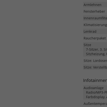
Armlehnen
Fensterheber
Innenraumfilt
Klimatisierung
Lenkrad
Raucherpaket
Sitze
7-Sitzer, 3. S
Sitzheizung,
Sitze: Lordose
Sitze: Verstell
Infotainme
Audioanlage
Radio/MP3-Pla
Farbdisplay,
Außentempera