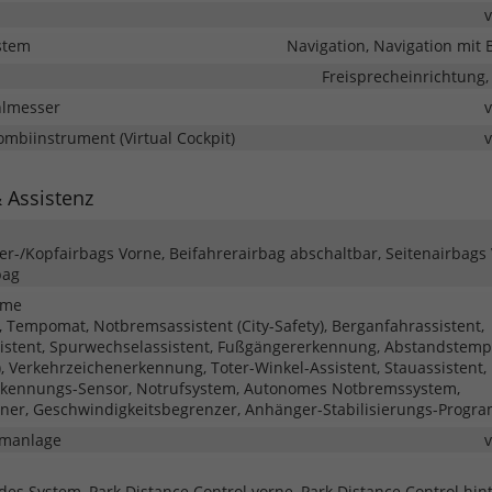
stem
Navigation, Navigation mit 
Freisprecheinrichtung,
hlmesser
Kombiinstrument (Virtual Cockpit)
& Assistenz
ter-/Kopfairbags Vorne, Beifahrerairbag abschaltbar, Seitenairbags
bag
eme
 Tempomat, Notbremsassistent (City-Safety), Berganfahrassistent,
istent, Spurwechselassistent, Fußgängererkennung, Abstandstem
), Verkehrzeichenerkennung, Toter-Winkel-Assistent, Stauassistent,
rkennungs-Sensor, Notrufsystem, Autonomes Notbremssystem,
er, Geschwindigkeitsbegrenzer, Anhänger-Stabilisierungs-Progr
rmanlage
des System, Park Distance Control vorne, Park Distance Control hin