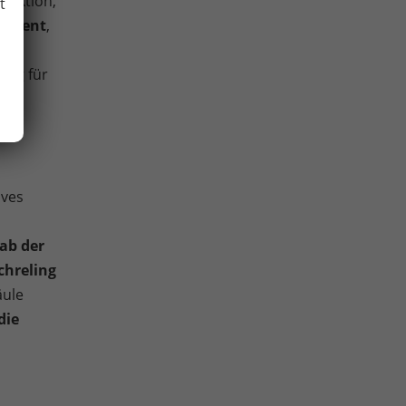
Funktion,
t
istent
,
rbag für
e,
ives
 ab der
chreling
äule
die