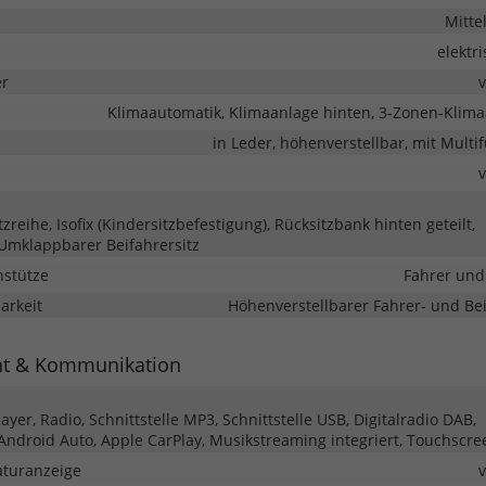
Mitte
elektr
er
Klimaautomatik, Klimaanlage hinten, 3-Zonen-Klim
in Leder, höhenverstellbar, mit Multi
itzreihe, Isofix (Kindersitzbefestigung), Rücksitzbank hinten geteilt,
 Umklappbarer Beifahrersitz
nstütze
Fahrer und
barkeit
Höhenverstellbarer Fahrer- und Bei
nt & Kommunikation
yer, Radio, Schnittstelle MP3, Schnittstelle USB, Digitalradio DAB,
 Android Auto, Apple CarPlay, Musikstreaming integriert, Touchscre
turanzeige