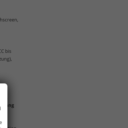
chscreen,
CC bis
zung),
.
ung,
mpfang
d
l
e