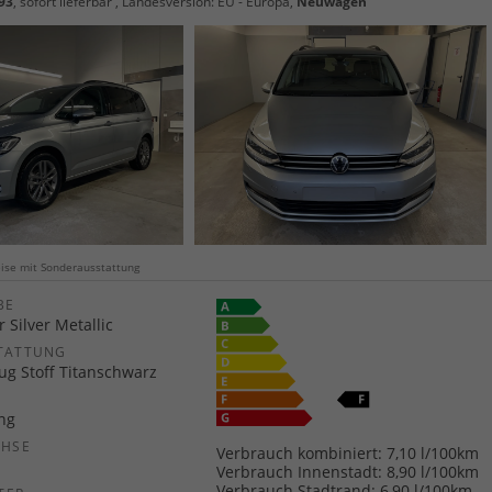
93
,
sofort lieferbar
, Landesversion: EU - Europa,
Neuwagen
weise mit Sonderausstattung
E
r Silver Metallic
TATTUNG
ug Stoff Titanschwarz
ang
CHSE
Verbrauch kombiniert:
7,10 l/100km
b
Verbrauch Innenstadt:
8,90 l/100km
Verbrauch Stadtrand:
6,90 l/100km