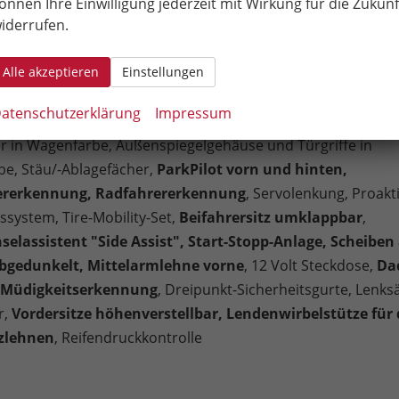
h anklappbar
, Feststellbremse elektronisch mit Auto-Hold-
önnen Ihre Einwilligung jederzeit mit Wirkung für die Zukunf
iderrufen.
renzialsperre,
ESC, ABS, ASR
, EDS, EBV, MSR,
Berganfahrass
aket,
Front Assist inkl. City-Notbremsfunktion
,
Alle akzeptieren
Einstellungen
inwerfer inkl. Abbiegelicht
, Wegfahrsperre, Isofix, Knieai
ake-up-Spiegel in den Sonnenblenden,
Multifunktions-
atenschutzerklärung
Impressum
krad
, Schalthebelknauf/-Griff in Leder, Multikollisionsbrems
r in Wagenfarbe, Außenspiegelgehäuse und Türgriffe in
e, Stäu/-Ablagefächer,
ParkPilot vorn und hinten,
rerkennung, Radfahrererkennung
, Servolenkung, Proakt
ssystem, Tire-Mobility-Set,
Beifahrersitz umklappbar
,
elassistent "Side Assist", Start-Stopp-Anlage, Scheiben
abgedunkelt, Mittelarmlehne vorne
, 12 Volt Steckdose,
Da
 Müdigkeitserkennung
, Dreipunkt-Sicherheitsgurte, Lenks
r,
Vordersitze höhenverstellbar, Lendenwirbelstütze für 
tzlehnen
, Reifendruckkontrolle