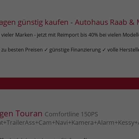
gen günstig kaufen - Autohaus Raab & 
ieler Marken - jetzt mit Reimport bis 40% bei vielen Model
u besten Preisen ✓ günstige Finanzierung ✓ volle Herstell
agen Touran
Comfortline 150PS
ght+TrailerAss+Cam+Navi+Kamera+Alarm+Kessy+