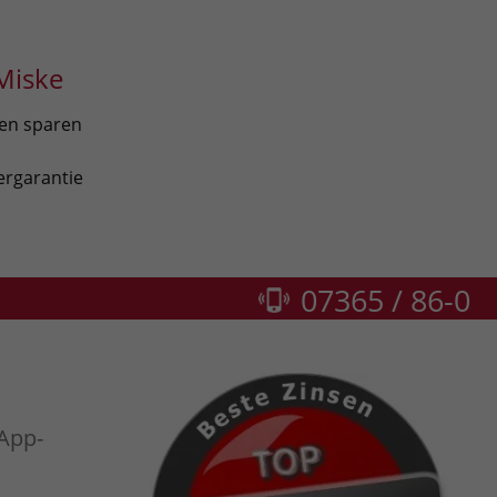
Miske
len sparen
ergarantie
07365 / 86-0
App-