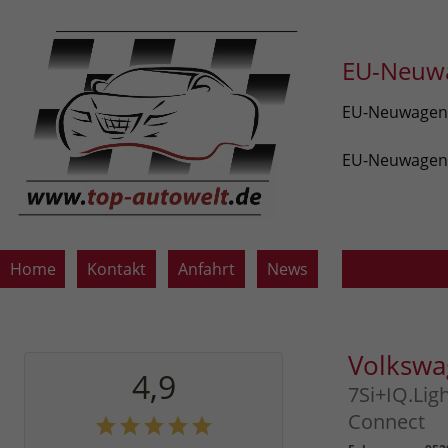
EU-Neuwa
EU-Neuwagen v
EU-Neuwagen z
Home
Kontakt
Anfahrt
News
Volksw
4,9
7Si+IQ.Li
Connect