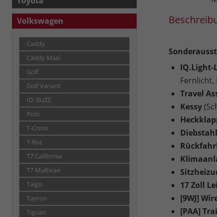
Toyota
Beschreib
Volkswagen
Caddy
Sonderausst
Caddy Maxi
IQ.Light-
Golf
Fernlicht,
Golf Variant
Travel As
ID. BUZZ
Kessy
(Sc
Polo
Heckklapp
T-Cross
Diebstah
T-Roc
Rückfah
T7 California
Klimaanl
T7 Multivan
Sitzheizu
17 Zoll L
Taigo
[9WJ] Wir
Tayron
[PAA] Tra
Tiguan