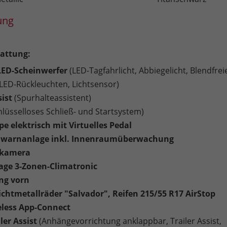
ung
attung:
LED-Scheinwerfer
(LED-Tagfahrlicht, Abbiegelicht, Blendfrei
 LED-Rückleuchten, Lichtsensor)
sist
(Spurhalteassistent)
hlüsselloses Schließ- und Startsystem)
e elektrisch mit Virtuelles Pedal
lwarnanlage inkl. Innenraumüberwachung
rkamera
age 3-Zonen-Climatronic
ng vorn
eichtmetallräder "Salvador", Reifen 215/55 R17 AirStop
eless App-Connect
iler Assist
(Anhängevorrichtung anklappbar, Trailer Assist,