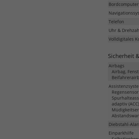
Bordcomputer
Navigationssy
Telefon
Uhr & Drehza
Volldigitales 
Sicherheit 
Airbags
Airbag, Fens
Beifahrerair
Assistenzsyst
Regensensor,
Spurhalteass
adaptiv (ACC
Müdigkeitse
Abstandswarn
Diebstahl-Ala
Einparkhilfe
Selbstlenken