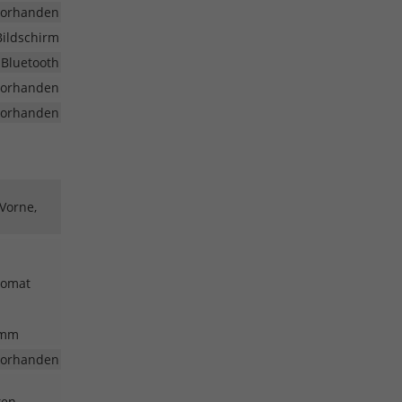
vorhanden
Bildschirm
 Bluetooth
vorhanden
vorhanden
 Vorne,
pomat
amm
vorhanden
ten,